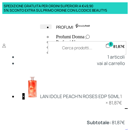
SPEDIZIONE GRATUITA PER ORDINI SUPERIORI A €49,90
5% SCONTO EXTRA SUL PRIMO ORDINE CON IL CODICE BEAUTY5
PROFUMI
Profumi Donna
Profumi Uomo
1
81,87
€
Deodoranti Donna
Deodoranti Uomo
1
articoli
Corpo Donna
vai al carrello
Corpo Uomo
Profumi Capelli
Creme Mani
Bagnodoccia Donna Profumi
Bagnodoccia Uomo Profumi
×
LAN IDOLE PEACH'N ROSES EDP 50ML
1
×
81,87
€
Deo
Donna
Uomo
Subtotale:
81,87
€