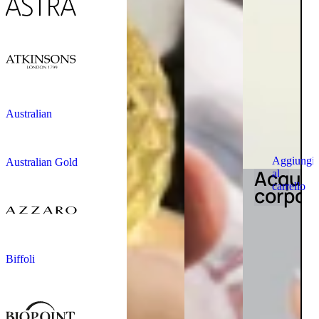
Australian
Aggiungi
Australian Gold
Acqua
al
carrello
corpo
Biffoli