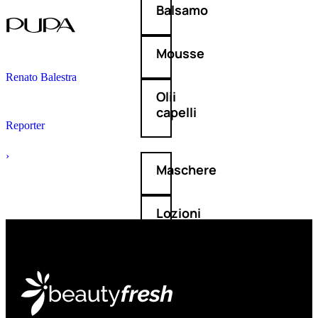
Balsamo
Mousse
Renato Balestra
Olii
capelli
Reporter
›
Maschere
Lozioni
Fiale
Sieri
e