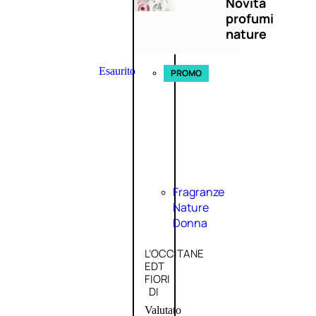
Novità
profumi
nature
Esaurito
PROMO
Fragranze
Nature
Donna
L’OCCITANE
EDT
FIORI
DI
Valutato