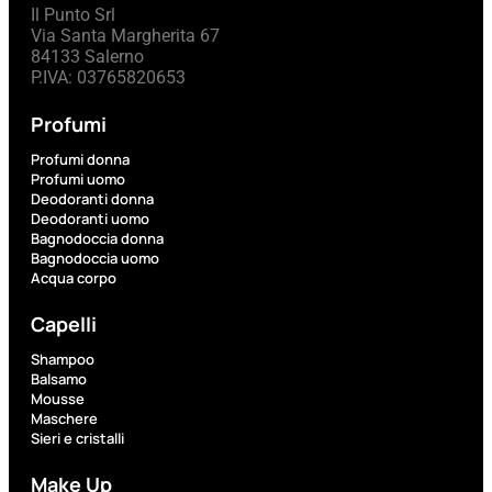
Il Punto Srl
cristalli
Via Santa Margherita 67
84133 Salerno
P.IVA: 03765820653
Spray
Profumi
Profumi donna
Cera
Profumi uomo
e
Deodoranti donna
Deodoranti uomo
crema
Bagnodoccia donna
Bagnodoccia uomo
Acqua corpo
Gel
capelli
Capelli
Shampoo
Balsamo
Colorazione
Mousse
Maschere
Sieri e cristalli
SOLARI
Make Up