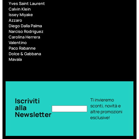
Yves Saint Laurent
Calvin Klein
Doposole
Issey Miyake
Docce
Azzaro
doposole
Diego Dalla Palma
Narciso Rodriguez
Carolina Herrera
Valentino
Paco Rabanne
Dolce & Gabbana
Mavala
Iscriviti
Ti invieremo
sconti, novità e
alla
altre promozioni
Newsletter
esclusive!
NATURALI