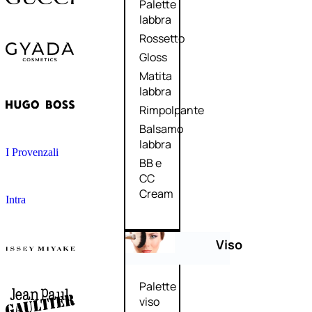
Palette
labbra
Rossetto
Gloss
Matita
labbra
Rimpolpante
Balsamo
labbra
I Provenzali
BB e
CC
Cream
Intra
Viso
Palette
viso