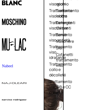
viso giorno
occhi
Trattamento
Trattamento
viso notte
labbra
Trattamento
Detergenti
viso 24 ore
trattanti
Trattamento
Scrub
viso antietà
Maschere
Trattamento
Sieri
viso
Cofanetti
idratante
trattamento
Trattamento
viso
Nabeel
collo e
décolleté
Trattamento
viso BB e CC
cream