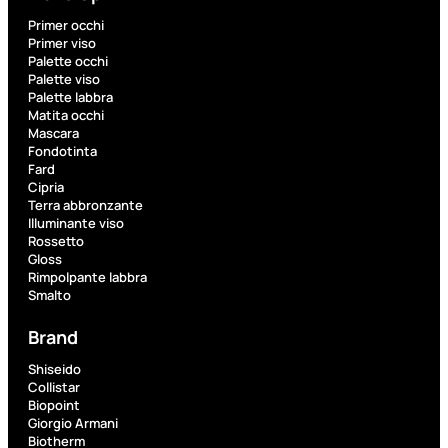
Protezione Solare
Protezione Solare Capelli
Primer occhi
Abbronzanti
Primer viso
Autoabbronzanti
Palette occhi
Fondotinta Solare
Palette viso
Doposole
Palette labbra
Docce Doposole
Matita occhi
Mascara
Fondotinta
Fard
Cipria
Abbronzante
Terra abbronzante
Protezione
Protezio
Illuminante viso
capelli
Rossetto
Gloss
Rimpolpante labbra
Smalto
Autoabbr
Brand
Shiseido
Collistar
Biopoint
Fondotin
Giorgio Armani
solare
Biotherm