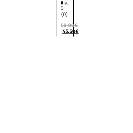
0
su
5
(0)
58,00
€
43,50
€
ESAURITO
Esaurito
PROMO
Fragranze
Nature
Donna