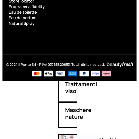
Store locator
Corpo
Programma fidelity
Eau de toilette
Eau de parfum
Mani
Natural Spray
Bagno
Detergenza
© 2024 Il Punto Srl – P. IVA 03765820653. Tutti i diritti riservati.
Trattamenti
viso
Maschere
nature