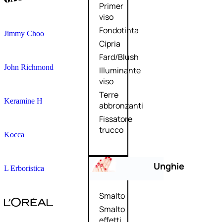
Primer
viso
Fondotinta
Jimmy Choo
Cipria
Fard/Blush
John Richmond
Illuminante
viso
Terre
Keramine H
abbronzanti
Fissatore
trucco
Kocca
Unghie
L Erboristica
Smalto
Smalto
effetti