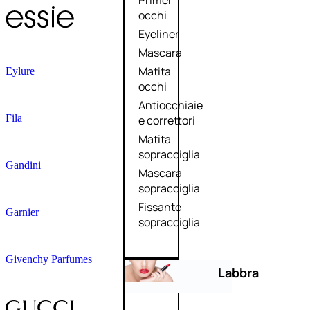
Primer
occhi
Eyeliner
Mascara
Matita
Eylure
occhi
Antiocchiaie
Fila
e correttori
Matita
sopracciglia
Gandini
Mascara
sopracciglia
Fissante
Garnier
sopracciglia
Givenchy Parfumes
Labbra