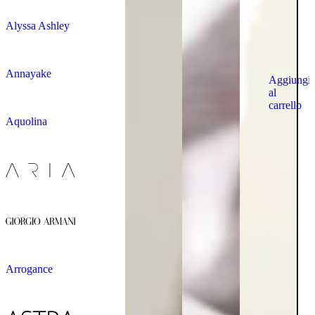
Alyssa Ashley
Annayake
Aggiungi
al
carrello
Aquolina
Arrogance