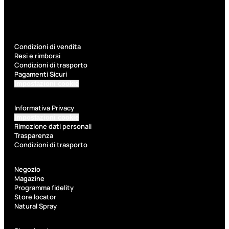
Fragranze Nature
Viso/Labbra/Occhi Nature
Corpo
Mani
Condizioni di vendita
Maschera Nature
Resi e rimborsi
Trattamenti Viso
Condizioni di trasporto
Detergenza
Pagamenti Sicuri
Bagno Nature
Impostazioni cookie
Deodoranti
Informativa Privacy
Impostazioni cookie
Rimozione dati personali
Trasparenza
Condizioni di trasporto
Profumi
nature
Negozio
Magazine
Programma fidelity
Store locator
Viso/Labbra/Occhi
Natural Spray