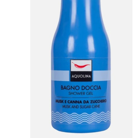
Novità
profumi
nature
Esaurito
PROMO
Fragranze
Nature
Donna
L’OCCITANE
EDT
FIORI
DI
Valutato