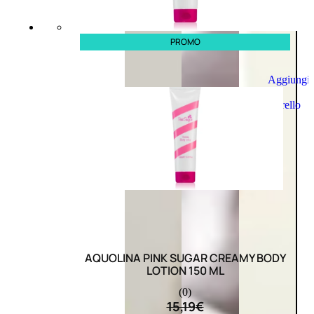
PROMO
Aggiungi
al
carrello
AQUOLINA PINK SUGAR CREAMY BODY
LOTION 150 ML
(0)
15,19
€