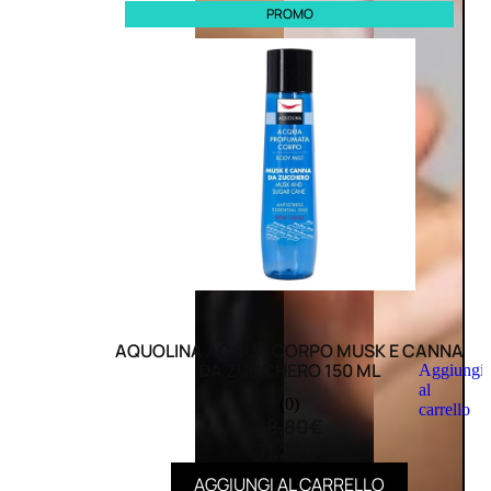
PROMO
AQUOLINA ACQUA CORPO MUSK E CANNA
DA ZUCCHERO 150 ML
Aggiungi
al
(0)
carrello
18,80
€
11,28
€
AGGIUNGI AL CARRELLO