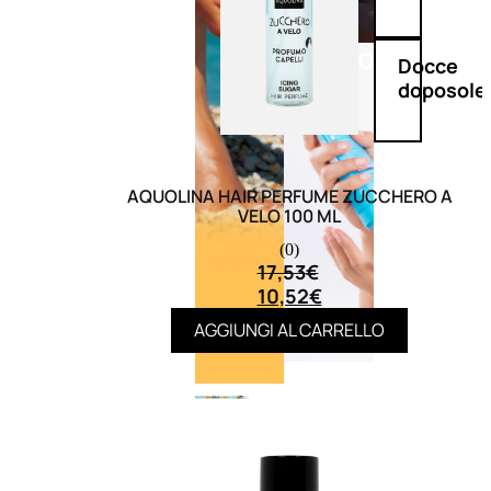
Doposole
Docce
doposole
AQUOLINA HAIR PERFUME ZUCCHERO A
VELO 100 ML
(0)
17,53
€
10,52
€
AGGIUNGI AL CARRELLO
NATURALI