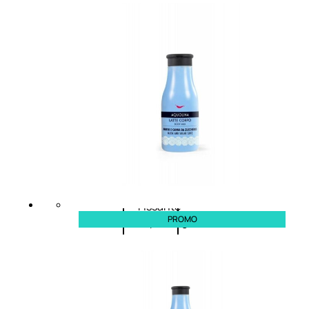
Primer
occhi
Eyeliner
Mascara
Matita
occhi
Antiocchiaie
e correttori
Matita
sopracciglia
Mascara
sopracciglia
Fissante
PROMO
sopracciglia
Labbra