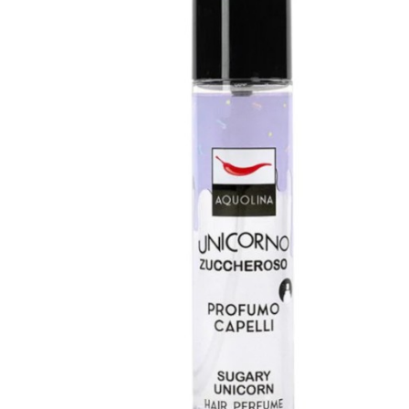
Primer
viso
Fondotinta
Cipria
Fard/Blush
Illuminante
viso
Terre
abbronzanti
Fissatore
trucco
Unghie
Smalto
Smalto
effetti