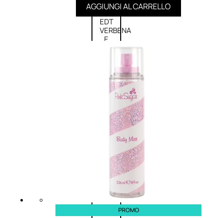
AGGIUNGI AL CARRELLO
L’OCCITANE
EDT
VERBENA
E
Valutato
0
su
5
(0)
58,00
€
43,50
€
ESAURITO
Aggiungi
PROMO
al
carrello
PROMO