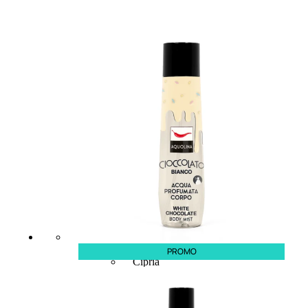
MAKE UP
Base/ Primer Occhi
Base/ Primer Viso
Palette E Cofanetti Occhi
Palette E Cofanetti Viso
Palette E Cofanetti Labbra
Fondotinta
PROMO
Cipria
Fard/Blush
Terre Abbronzanti
Illuminante Viso