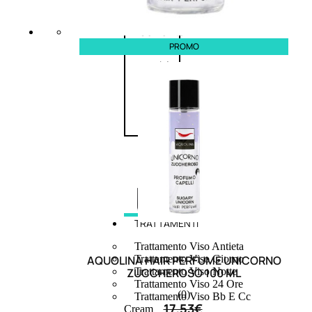
speciali
Solvente
PROMO
Trattamenti
unghie
Cofanetti
unghie
TRATTAMENTI
Trattamento Viso Antieta
AQUOLINA HAIR PERFUME UNICORNO
Trattamento Viso Giorno
ZUCCHEROSO 100 ML
Trattamento Viso Notte
Trattamento Viso 24 Ore
(0)
Trattamento Viso Bb E Cc
17,53
€
Cream