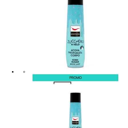
Fragranze Nature
Viso/Labbra/Occhi Nature
Corpo
Mani
Maschera Nature
Trattamenti Viso
Detergenza
Bagno Nature
Deodoranti
PROMO
Profumi
nature
Viso/Labbra/Occhi