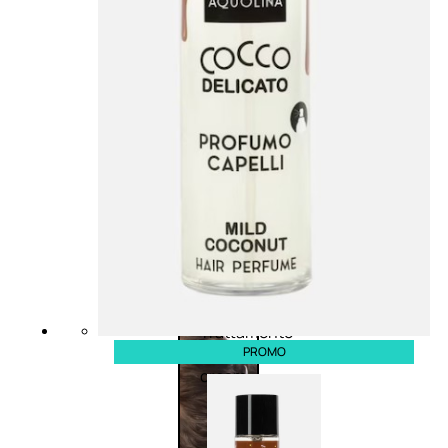
viso giorno
occhi
Trattamento
Trattamento
viso notte
labbra
Trattamento
Detergenti
viso 24 ore
trattanti
Trattamento
Scrub
viso antietà
Maschere
Trattamento
Sieri
viso
Cofanetti
idratante
trattamento
Trattamento
viso
collo e
décolleté
Trattamento
PROMO
viso BB e CC
cream