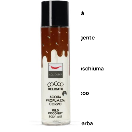
Antietà
uomo
Detergente
viso
uomo
Docciaschiuma
uomo
Shampoo
uomo
Dopobarba