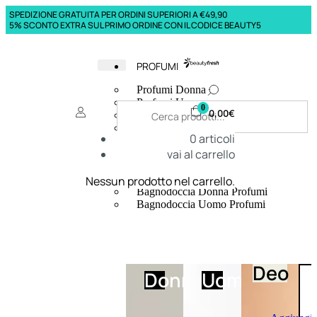
SPEDIZIONE GRATUITA PER ORDINI SUPERIORI A €49,90
5% SCONTO EXTRA SUL PRIMO ORDINE CON IL CODICE BEAUTY5
PROFUMI
Profumi Donna
Profumi Uomo
0
0,00
€
Deodoranti Donna
Deodoranti Uomo
0
articoli
Corpo Donna
vai al carrello
Corpo Uomo
Profumi Capelli
Creme Mani
Nessun prodotto nel carrello.
Bagnodoccia Donna Profumi
Bagnodoccia Uomo Profumi
Deo
Donna
Uomo