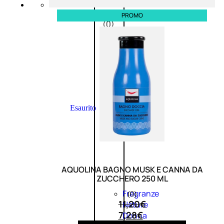
0
su
5
PROMO
(0)
58,00
€
43,50
€
ESAURITO
Esaurito
PROMO
AQUOLINA BAGNO MUSK E CANNA DA
ZUCCHERO 250 ML
Fragranze
(0)
11,20
€
Nature
7,28
€
Donna