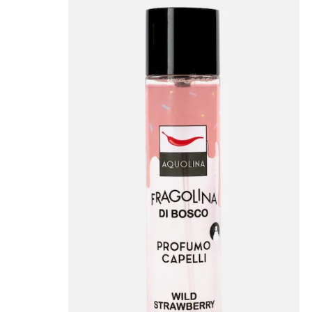
CAPELLI
Shampoo
Balsamo
Mousse
Olii Capelli
Maschere
Lozioni
Fiale
Sieri e Cristalli
Spray
Cera e Crema
Gel Capelli
Colorazione
Shampoo