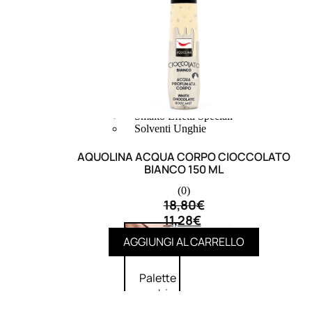
Bb E Cc Cream
Matita Occhi
Matita Sopracciglia
Mascara
Eyeliner
Rossetto
Matita Labbra
Gloss
Smalto
Smalto Effetti Speciali
Solventi Unghie
AQUOLINA ACQUA CORPO CIOCCOLATO
BIANCO 150 ML
(0)
18,80
€
11,28
€
Occhi
AGGIUNGI AL CARRELLO
Palette
occhi