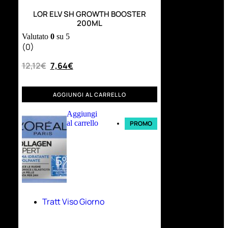
LOR ELV SH GROWTH BOOSTER
200ML
Valutato
0
su 5
(0)
12,12
€
7,64
€
AGGIUNGI AL CARRELLO
Aggiungi
al carrello
PROMO
Tratt Viso Giorno