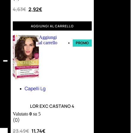
4,63
€
2,92
€
AGGIUNGI AL CARRELLO
Aggiungi
al carrello
PROMO
Capelli Lg
LOR EXC CASTANO 4
Valutato
0
su 5
(0)
23,49
€
11,74
€