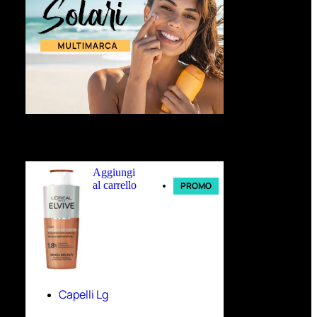
Ultimi arrivi
Aggiungi
al carrello
PROMO
Capelli Lg