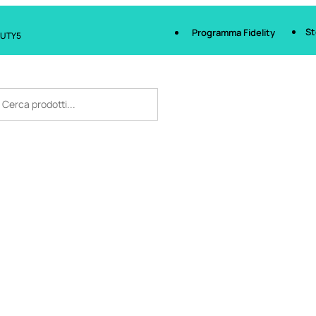
St
Programma Fidelity
AUTY5