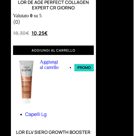
LOR DE AGE PERFECT COLLAGEN
EXPERT CR GIORNO
Valutato
0
su 5
(0)
18,30
€
10,25
€
AGGIUNGI AL CARRELLO
Aggiungi
al carrello
PROMO
Capelli Lg
LOR ELV SIERO GROWTH BOOSTER