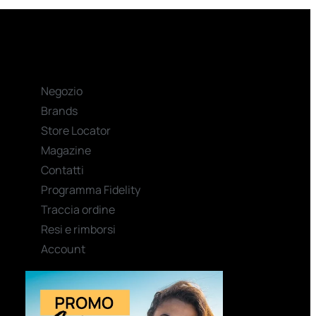
Negozio
Brands
Store Locator
Magazine
Contatti
Programma Fidelity
Traccia ordine
Resi e rimborsi
Account