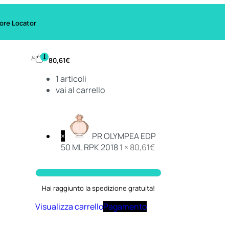
ore Locator
1
80,61
€
1
articoli
vai al carrello
×
PR OLYMPEA EDP
50 ML RPK 2018
1 ×
80,61
€
Hai raggiunto la spedizione gratuita!
Visualizza carrello
Pagamento