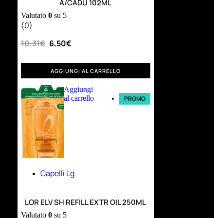
A/CADU 102ML
Valutato
0
su 5
(0)
10,31
€
6,50
€
AGGIUNGI AL CARRELLO
Aggiungi
al carrello
PROMO
Capelli Lg
LOR ELV SH REFILL EXTR OIL 250ML
Valutato
0
su 5