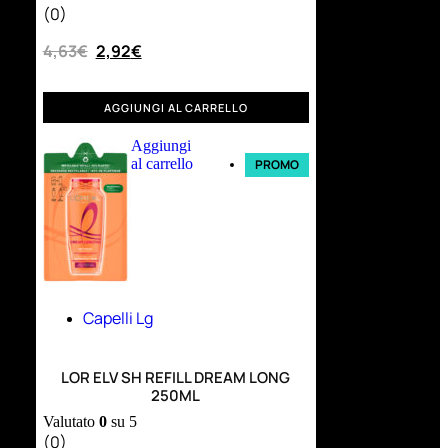
(0)
4,63
€
2,92
€
AGGIUNGI AL CARRELLO
Aggiungi
al carrello
PROMO
Capelli Lg
LOR ELV SH REFILL DREAM LONG
250ML
Valutato
0
su 5
(0)