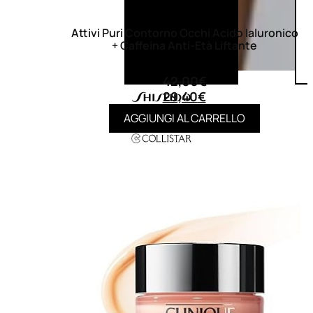
Attivi Puri Contorno Occhi Acido Ialuronico
+ Caffeina Anti-Età Liftante
(0)
42,00
€
29,40
€
AGGIUNGI AL CARRELLO