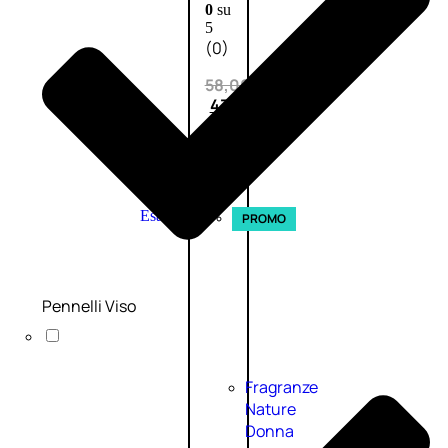
0
su
5
(0)
58,00
€
43,50
€
ESAURITO
Esaurito
PROMO
Pennelli Viso
Fragranze
Nature
Donna