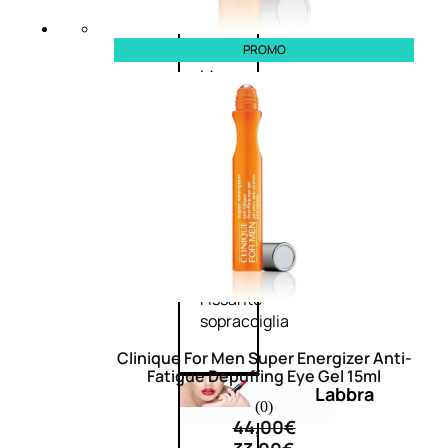
Primer
occhi
Eyeliner
PROMO
Mascara
Matita
occhi
Antiocchiaie
e correttori
Matita
sopracciglia
Mascara
sopracciglia
Fissante
sopracciglia
Clinique For Men Super Energizer Anti-
Fatigue Depuffing Eye Gel 15ml
Labbra
(0)
44,00
€