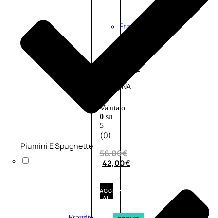
Fragranze
Nature
Donna
L’OCCITANE
EDT
VERBENA
1
Valutato
0
su
5
(0)
Piumini E Spugnette
56,00
€
42,00
€
AGGIUNGI
AL
CARRELLO
Esaurito