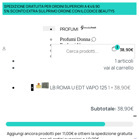
SPEDIZIONE GRATUITA PER ORDINI SUPERIORI A €49,90
5% SCONTO EXTRA SUL PRIMO ORDINE CON IL CODICE BEAUTY5
PROFUMI
Profumi Donna
Profumi Uomo
1
38,90
€
Deodoranti Donna
Deodoranti Uomo
1
articoli
Corpo Donna
vai al carrello
Corpo Uomo
Profumi Capelli
Creme Mani
Bagnodoccia Donna Profumi
×
LB ROMA U EDT VAPO 125
1 ×
38,90
€
Bagnodoccia Uomo Profumi
Subtotale:
38,90
€
Deo
Donna
Uomo
Aggiungi ancora prodotti per 11,00€ e ottieni la spedizione gratuita