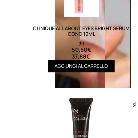
CLINIQUE ALL ABOUT EYES BRIGHT SERUM
CONC 10ML
(0)
50,50
€
37,88
€
AGGIUNGI AL CARRELLO
Aggiungi
al
carrello