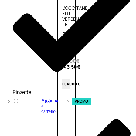
L’OCCITANE
EDT
VERBENA
E
Valutato
0
su
5
(0)
58,00
€
43,50
€
ESAURITO
Pinzette
Aggiungi
PROMO
al
carrello