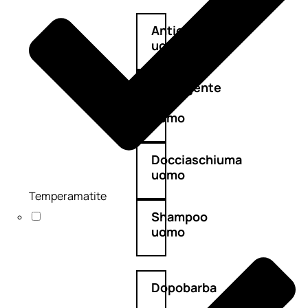
Antietà
uomo
Detergente
viso
uomo
Docciaschiuma
uomo
Temperamatite
Shampoo
uomo
Dopobarba