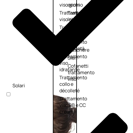
viso giorno
occhi
Trattamento
Trattamento
viso notte
labbra
Trattamento
Detergenti
viso 24 ore
trattanti
Trattamento
Scrub
viso antietà
Maschere
Trattamento
Sieri
viso
Cofanetti
idratante
trattamento
Trattamento
viso
collo e
Solari
décolleté
Trattamento
viso BB e CC
cream