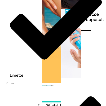
Doposole
Docce
doposole
Limette
NATURALI