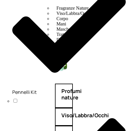
Fragranze Nature
Viso/Labbra/Occhi Nature
Corpo
Mani
Maschera Nature
Trattamenti Viso
Detergenza
Bagno Nature
Deodoranti
Profumi
Pennelli Kit
nature
Viso/Labbra/Occhi