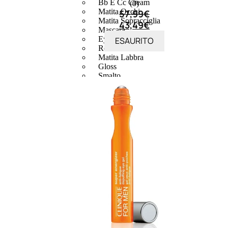
Bb E Cc Cream
(0)
Matita Occhi
57,99
€
Matita Sopracciglia
43,49
€
Mascara
Eyeliner
ESAURITO
Rossetto
Matita Labbra
Gloss
Smalto
Smalto Effetti Speciali
Solventi Unghie
Occhi
Palette
occhi