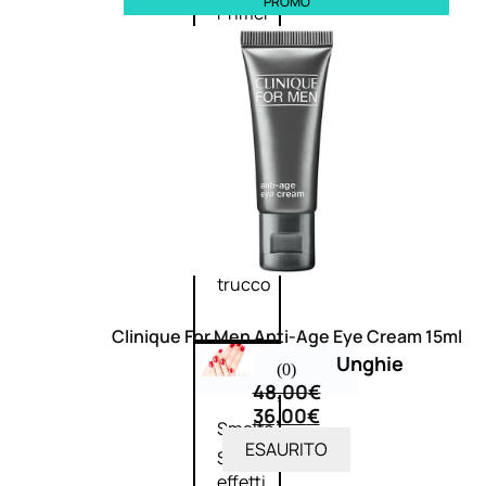
PROMO
Primer
viso
Fondotinta
Cipria
Fard/Blush
Illuminante
viso
Terre
abbronzanti
Fissatore
trucco
Clinique For Men Anti-Age Eye Cream 15ml
Unghie
(0)
48,00
€
36,00
€
Smalto
ESAURITO
Smalto
effetti