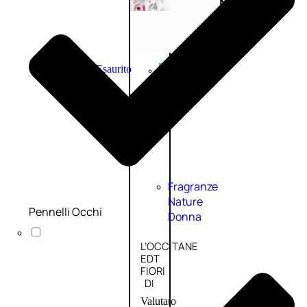
Novità
profumi
nature
Esaurito
PROMO
Fragranze
Nature
Pennelli Occhi
Donna
L’OCCITANE
EDT
FIORI
DI
Valutato