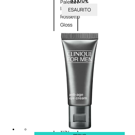
33,00
€
Palette
labbra
ESAURITO
Rossetto
Gloss
Matita
labbra
Rimpolpante
Balsamo
labbra
BB e
CC
Cream
Viso
Palette
viso