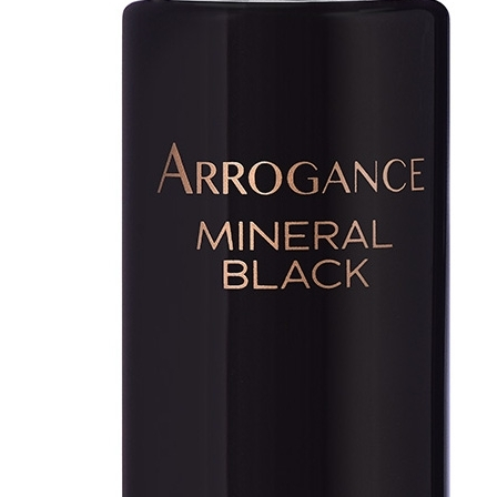
Bb E Cc Cream
Matita Occhi
Matita Sopracciglia
Mascara
Eyeliner
Rossetto
Matita Labbra
Gloss
Smalto
Smalto Effetti Speciali
Solventi Unghie
Occhi
Palette
occhi