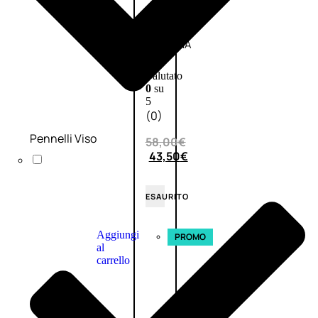
L’OCCITANE
EDT
VERBENA
E
Valutato
0
su
5
(0)
Pennelli Viso
58,00
€
43,50
€
ESAURITO
Aggiungi
PROMO
al
carrello