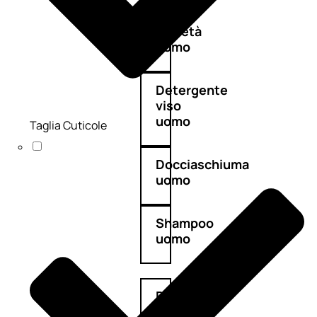
Antietà
uomo
Detergente
viso
uomo
Taglia Cuticole
Docciaschiuma
uomo
Shampoo
uomo
Dopobarba