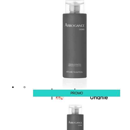
Primer
viso
Fondotinta
Cipria
Fard/Blush
Illuminante
viso
Terre
abbronzanti
Fissatore
trucco
PROMO
Unghie
Smalto
Smalto
effetti