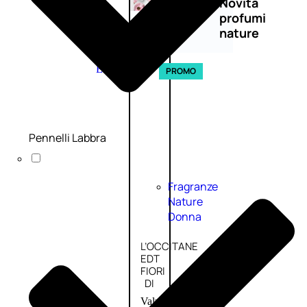
Novità
profumi
nature
Esaurito
PROMO
Pennelli Labbra
Fragranze
Nature
Donna
L’OCCITANE
EDT
FIORI
DI
Valutato