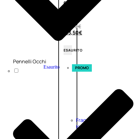
0
su
5
(0)
58,00
€
43,50
€
ESAURITO
Pennelli Occhi
Esaurito
PROMO
Fragranze
Nature
Donna