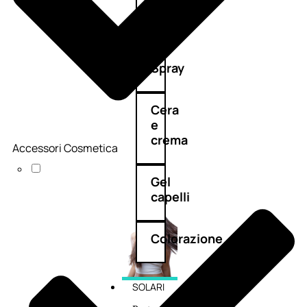
cristalli
Spray
Cera
e
crema
Accessori Cosmetica
Gel
capelli
Colorazione
SOLARI