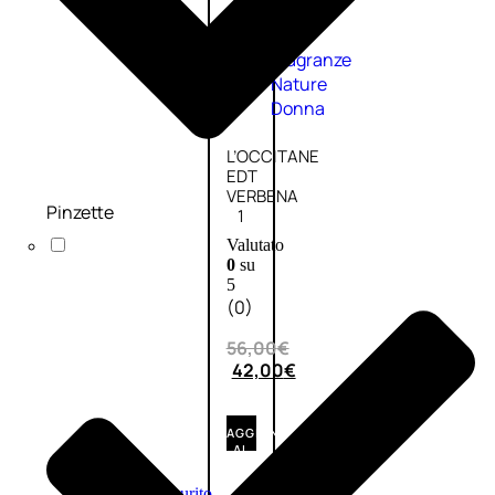
Fragranze
Nature
Donna
L’OCCITANE
EDT
VERBENA
Pinzette
1
Valutato
0
su
5
(0)
56,00
€
42,00
€
AGGIUNGI
AL
CARRELLO
Esaurito