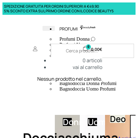
SPEDIZIONE GRATUITA PER ORDINI SUPERIORI A €49,90
5% SCONTO EXTRA SUL PRIMO ORDINE CON IL CODICE BEAUTY5
PROFUMI
Profumi Donna
Profumi Uomo
0
0,00
€
Deodoranti Donna
Deodoranti Uomo
0
articoli
Corpo Donna
vai al carrello
Corpo Uomo
Profumi Capelli
Creme Mani
Nessun prodotto nel carrello.
Bagnodoccia Donna Profumi
Bagnodoccia Uomo Profumi
Deo
Donna
Uomo
Docciaschiuma