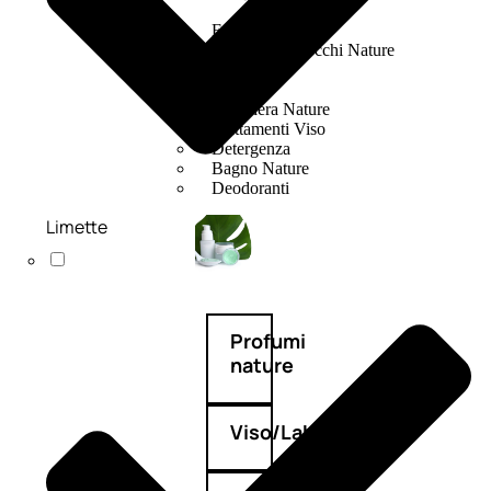
Fragranze Nature
Viso/Labbra/Occhi Nature
Corpo
Mani
Maschera Nature
Trattamenti Viso
Detergenza
Bagno Nature
Deodoranti
Limette
Profumi
nature
Viso/Labbra/Occhi