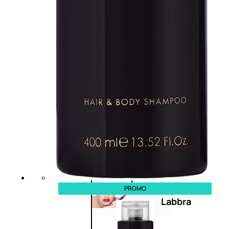
Primer
occhi
Eyeliner
Mascara
Matita
occhi
Antiocchiaie
e correttori
Matita
sopracciglia
Mascara
sopracciglia
Fissante
sopracciglia
PROMO
Labbra