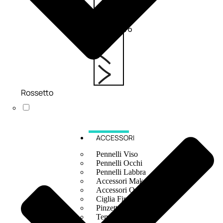
6,83
€
ESAURITO
Rossetto
ACCESSORI
Pennelli Viso
Pennelli Occhi
Pennelli Labbra
Accessori Make Up
Accessori Occhi
Ciglia Finte
Pinzette
Temperamatite