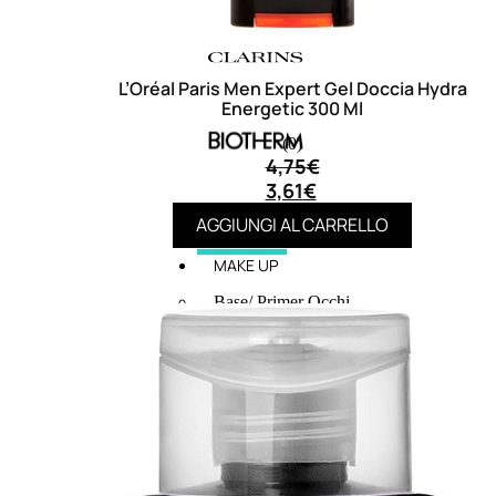
L’Oréal Paris Men Expert Gel Doccia Hydra
Energetic 300 Ml
(0)
4,75
€
3,61
€
AGGIUNGI AL CARRELLO
MAKE UP
Base/ Primer Occhi
Base/ Primer Viso
Palette E Cofanetti Occhi
Palette E Cofanetti Viso
Palette E Cofanetti Labbra
Fondotinta
Cipria
Fard/Blush
Terre Abbronzanti
Illuminante Viso