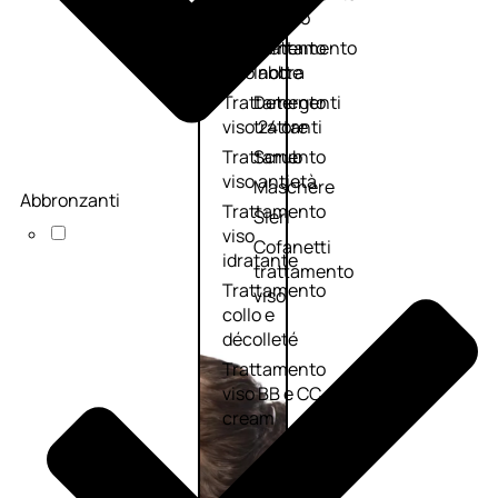
viso giorno
occhi
Trattamento
Trattamento
viso notte
labbra
Trattamento
Detergenti
viso 24 ore
trattanti
Trattamento
Scrub
viso antietà
Maschere
Abbronzanti
Trattamento
Sieri
viso
Cofanetti
idratante
trattamento
Trattamento
viso
collo e
décolleté
Trattamento
viso BB e CC
cream