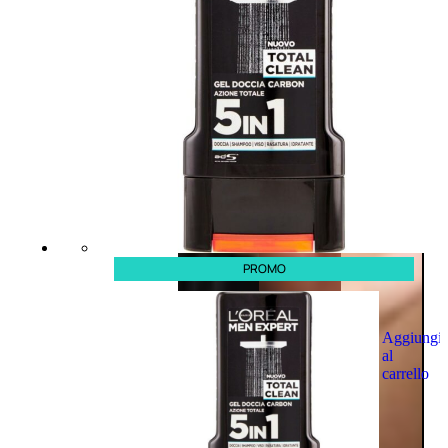
PROMO
Aggiungi
al
carrello