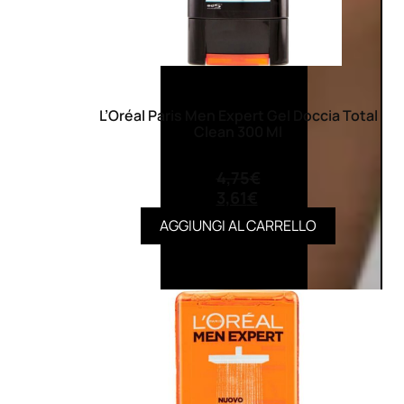
L’Oréal Paris Men Expert Gel Doccia Total
Clean 300 Ml
(0)
4,75
€
3,61
€
AGGIUNGI AL CARRELLO