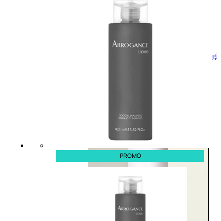
Aggiungi
al
carrello
PROMO