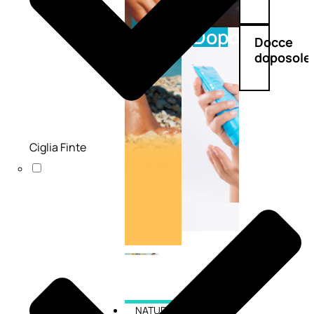
Doposole
Docce
doposole
Ciglia Finte
NATURALI