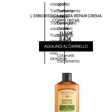
viso giorno
occhi
Trattamento
Trattamento
L’ ERBORISTICA NUTRA REPAIR CREMA
viso notte
labbra
CORPO 160 ML
Trattamento
Detergenti
(0)
viso 24 ore
trattanti
11,50
€
Trattamento
Scrub
8,63
€
viso antietà
Maschere
AGGIUNGI AL CARRELLO
Trattamento
Sieri
viso
Cofanetti
idratante
trattamento
Trattamento
viso
collo e
décolleté
Trattamento
viso BB e CC
cream