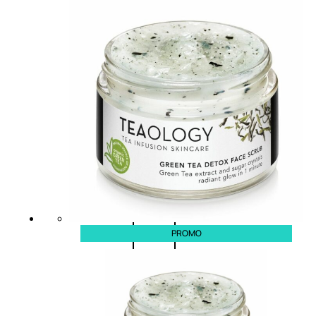
0
su
5
(0)
58,00
€
43,50
€
ESAURITO
Esaurito
PROMO
PROMO
Fragranze
Nature
Donna