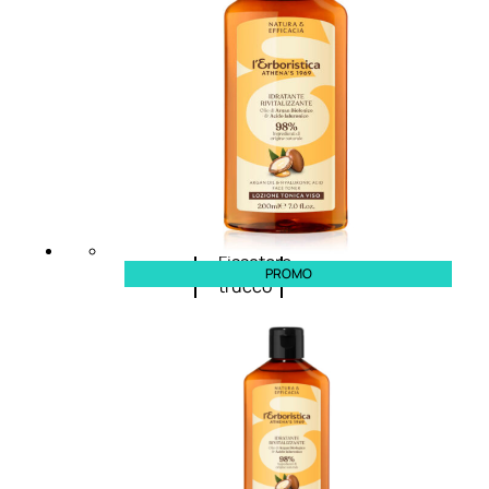
Primer
viso
Fondotinta
Cipria
Fard/Blush
Illuminante
viso
Terre
abbronzanti
Fissatore
PROMO
trucco
Unghie
Smalto
Smalto
effetti