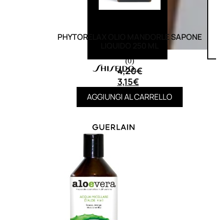
PHYTORELAX OLIO MANDORLE SAPONE
LIQUIDO 250 ML
(0)
4,20
€
3,15
€
AGGIUNGI AL CARRELLO