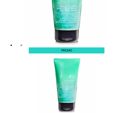
6,83
€
ESAURITO
PROMO
ACCESSORI
Pennelli Viso
Pennelli Occhi
Pennelli Labbra
Accessori Make Up
Accessori Occhi
Ciglia Finte
Pinzette
Temperamatite