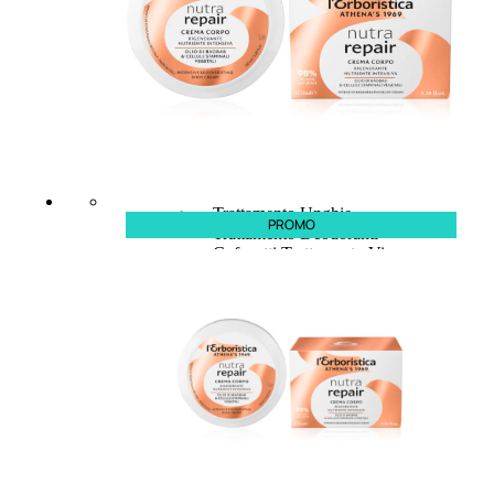
Trattamento Viso Occhi
Trattamento Viso Detergenza
Trattamento Viso Maschere
Trattamento Viso Idratante
Trattamento Viso Labbra
Trattamento Viso Sieri
Trattamento Collo e Decolleté
Trattamento Corpo
Trattamento Anticellulite
Trattamento Mani e Piedi
Trattamento Unghie
PROMO
Trattamento Deodoranti
Cofanetti Trattamento Viso
Cofanetti Trattamento Corpo
Viso
Trattamento
Trattamento