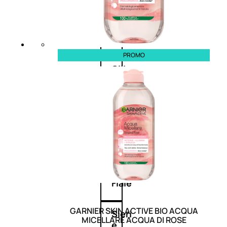
Balsamo
Mousse
PROMO
Olii
capelli
Maschere
Lozioni
Fiale
GARNIER SKIN ACTIVE BIO ACQUA
Sieri
MICELLARE ACQUA DI ROSE
e