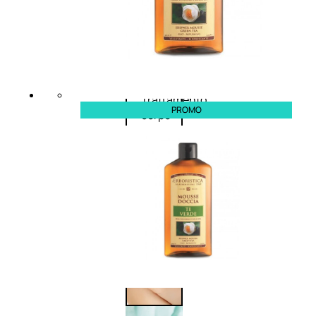
Corpo
Trattamento
PROMO
corpo
Trattamento
mani e piedi
Trattamento
unghie
Trattamento
anticellulite
Cofanetti
trattamento
corpo