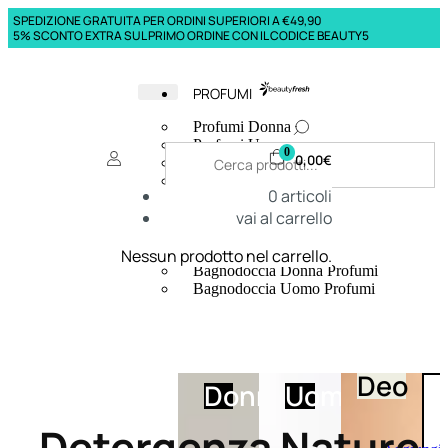
SPEDIZIONE GRATUITA PER ORDINI SUPERIORI A €49,90
5% SCONTO EXTRA SUL PRIMO ORDINE CON IL CODICE BEAUTY5
PROFUMI
Profumi Donna
Profumi Uomo
0
0,00
€
Deodoranti Donna
Deodoranti Uomo
0
articoli
Corpo Donna
vai al carrello
Corpo Uomo
Profumi Capelli
Creme Mani
Nessun prodotto nel carrello.
Bagnodoccia Donna Profumi
Bagnodoccia Uomo Profumi
Deo
Donna
Uomo
Detergenza Nature