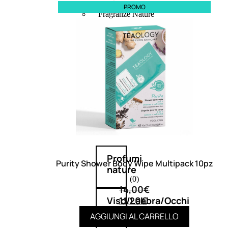
PROMO
Fragranze Nature
Viso/Labbra/Occhi Nature
Corpo
Mani
Maschera Nature
Trattamenti Viso
Detergenza
Bagno Nature
Deodoranti
Profumi
Purity Shower Body Wipe Multipack 10pz
nature
(0)
14,00
€
11,20
€
Viso/Labbra/Occhi
AGGIUNGI AL CARRELLO