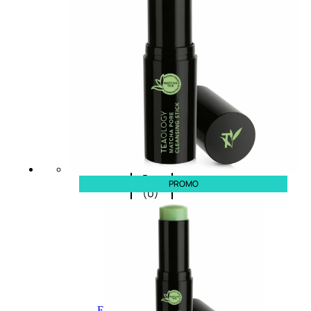
Fragranze
Nature
Donna
L’OCCITANE
EDT
VERBENA
1
Valutato
0
su
5
PROMO
(0)
56,00
€
42,00
€
AGGIUNGI
AL
CARRELLO
Esaurito