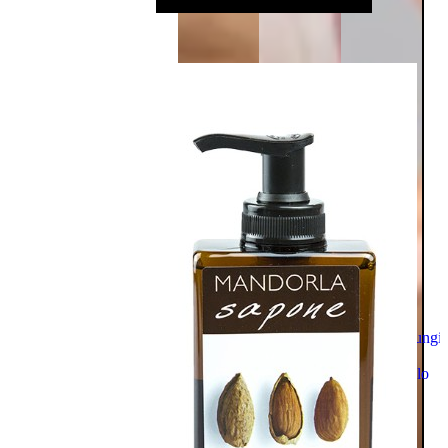
Aggiungi
al
carrello