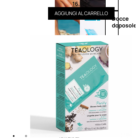
16,80
€
AGGIUNGI AL CARRELLO
Doposole
Docce
doposole
NATURALI