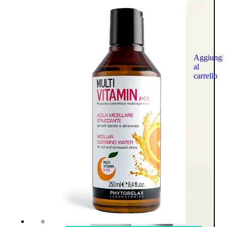
Aggiungi
al
carrello