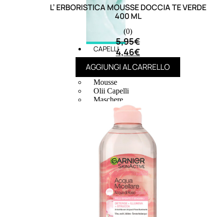
L’ ERBORISTICA MOUSSE DOCCIA TE VERDE
400 ML
(0)
5,95
€
CAPELLI
4,46
€
Shampoo
AGGIUNGI AL CARRELLO
Balsamo
Mousse
Olii Capelli
Maschere
Lozioni
Fiale
Sieri e Cristalli
Spray
Cera e Crema
Gel Capelli
Colorazione
Shampoo