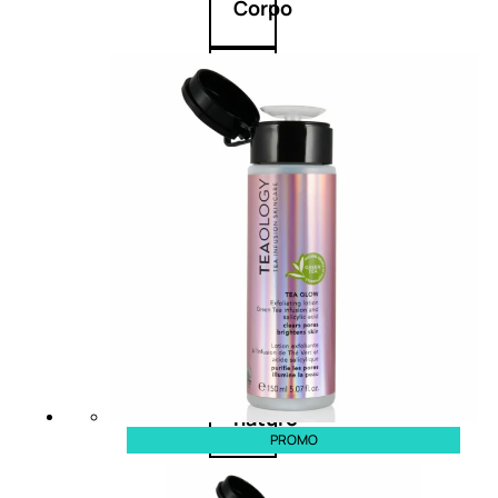
Corpo
Mani
Bagno
Detergenza
Trattamenti
viso
Maschere
nature
PROMO