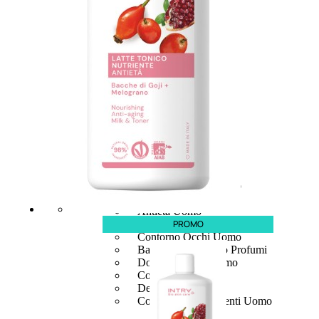
UOMO
Detergente Viso Uomo
Dopobarba Uomo
Antieta Uomo
PROMO
Anticaduta Uomo
Contorno Occhi Uomo
Bagnodoccia Uomo Profumi
Docciaschiuma Uomo
Corpo Uomo
Deodoranti Uomo
Confezioni Trattamenti Uomo