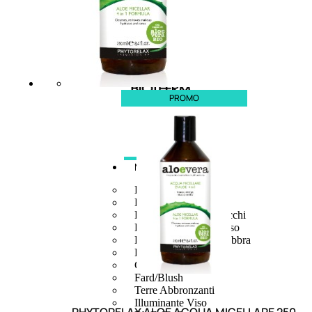
PROMO
MAKE UP
Base/ Primer Occhi
Base/ Primer Viso
Palette E Cofanetti Occhi
Palette E Cofanetti Viso
Palette E Cofanetti Labbra
Fondotinta
Cipria
Fard/Blush
Terre Abbronzanti
Illuminante Viso