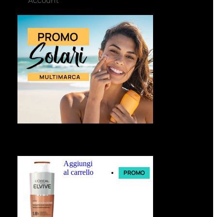
Ultimi arrivi
Aggiungi
al carrello
PROMO