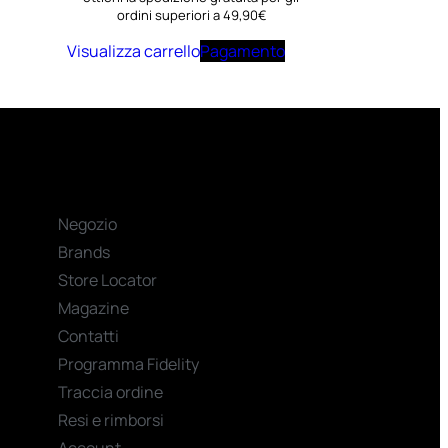
ordini superiori a 49,90€
Visualizza carrello
Pagamento
Negozio
Brands
Store Locator
Magazine
Contatti
Programma Fidelity
Traccia ordine
Resi e rimborsi
Account