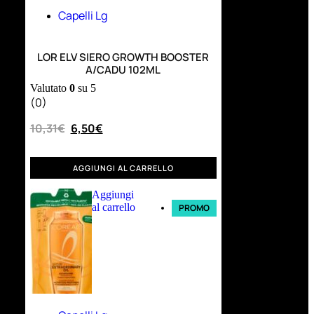
Capelli Lg
LOR ELV SIERO GROWTH BOOSTER
A/CADU 102ML
Valutato
0
su 5
(0)
10,31
€
6,50
€
AGGIUNGI AL CARRELLO
Aggiungi
al carrello
PROMO