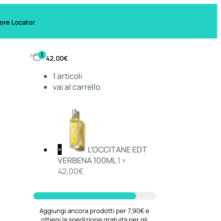
ore Locator
1
42,00
€
1
articoli
vai al carrello
×
L'OCCITANE EDT
VERBENA 100ML
1 ×
42,00
€
Aggiungi ancora prodotti per 7,90€ e
ottieni la spedizione gratuita per gli