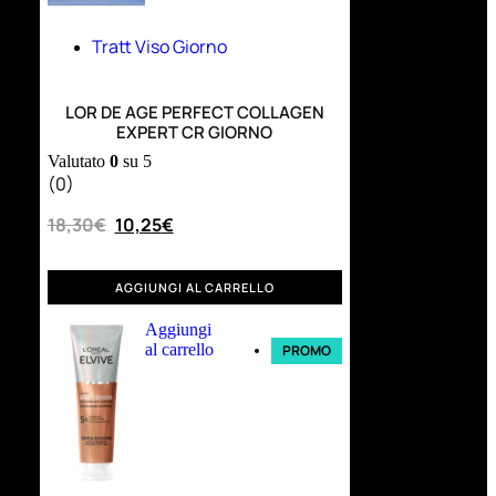
Tratt Viso Giorno
LOR DE AGE PERFECT COLLAGEN
EXPERT CR GIORNO
Valutato
0
su 5
(0)
18,30
€
10,25
€
AGGIUNGI AL CARRELLO
Aggiungi
al carrello
PROMO