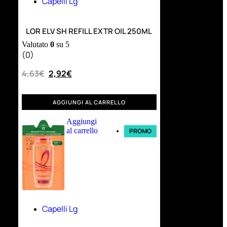
Capelli Lg
LOR ELV SH REFILL EXTR OIL 250ML
Valutato
0
su 5
(0)
4,63
€
2,92
€
AGGIUNGI AL CARRELLO
Aggiungi
al carrello
PROMO
Capelli Lg