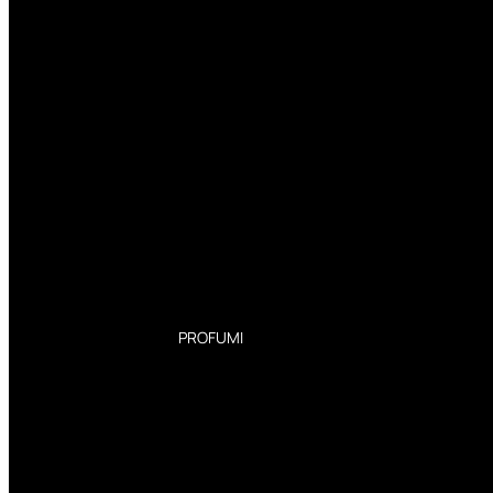
PROFUMI
Profumi Donna
Profumi Uomo
Deodoranti Donna
Deodoranti Uomo
Corpo Donna
Corpo Uomo
Profumi Capelli