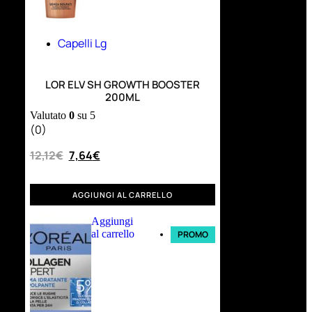
Capelli Lg
LOR ELV SH GROWTH BOOSTER
200ML
Valutato
0
su 5
(0)
12,12
€
7,64
€
AGGIUNGI AL CARRELLO
Aggiungi
al carrello
PROMO