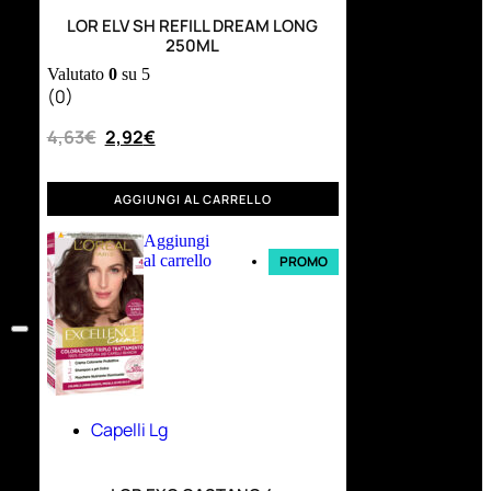
LOR ELV SH REFILL DREAM LONG
250ML
Valutato
0
su 5
(0)
4,63
€
2,92
€
AGGIUNGI AL CARRELLO
Aggiungi
al carrello
PROMO
Capelli Lg