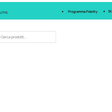
St
Programma Fidelity
AUTY5