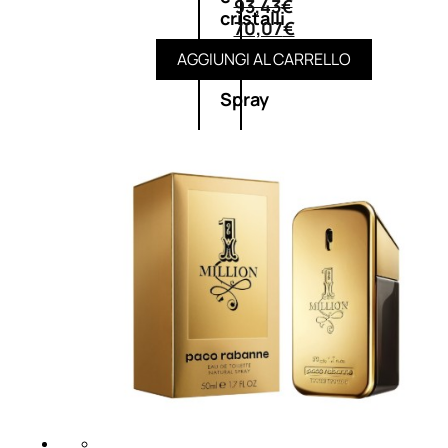
93,43
€
cristalli
70,07
€
AGGIUNGI AL CARRELLO
Spray
Cera
e
crema
Gel
capelli
Colorazione
SOLARI