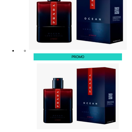
6,83
€
ESAURITO
PROMO
ACCESSORI
Pennelli Viso
Pennelli Occhi
Pennelli Labbra
Accessori Make Up
Accessori Occhi
Ciglia Finte
Pinzette
Temperamatite