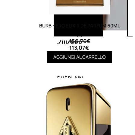
BURB HERO ELIXIR DE PARFUM 60ML
(0)
150,76
€
113,07
€
AGGIUNGI AL CARRELLO