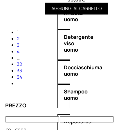
AGGIUNGI AL CARRELLO
Antietà
uomo
1
Detergente
2
viso
3
uomo
4
…
32
Docciaschiuma
33
uomo
34
Shampoo
uomo
PREZZO
Dopobarba