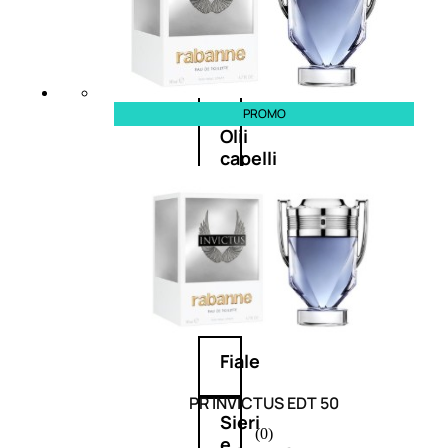
Balsamo
Mousse
PROMO
Olii
capelli
Maschere
Lozioni
Fiale
PR INVICTUS EDT 50
Sieri
(0)
e