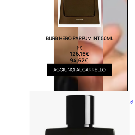
BURB HERO PARFUM INT 50ML
(0)
126,16
€
94,62
€
AGGIUNGI AL CARRELLO
Aggiungi
al
carrello