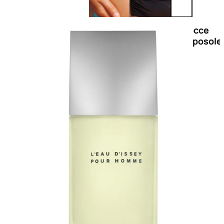
Doposole
Docce
doposole
NATURALI