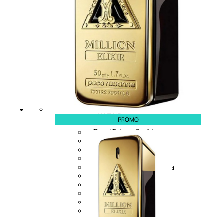
MAKE UP
PROMO
Base/ Primer Occhi
Base/ Primer Viso
Palette E Cofanetti Occhi
Palette E Cofanetti Viso
Palette E Cofanetti Labbra
Fondotinta
Cipria
Fard/Blush
Terre Abbronzanti
Illuminante Viso