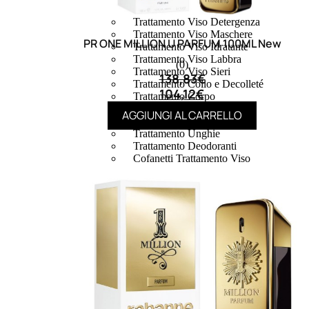
Trattamento Viso Occhi
Trattamento Viso Detergenza
Trattamento Viso Maschere
PR ONE MILLION U PARFUM 100ML New
Trattamento Viso Idratante
Trattamento Viso Labbra
(0)
Trattamento Viso Sieri
138,83
€
Trattamento Collo e Decolleté
104,12
€
Trattamento Corpo
Trattamento Anticellulite
AGGIUNGI AL CARRELLO
Trattamento Mani e Piedi
Trattamento Unghie
Trattamento Deodoranti
Cofanetti Trattamento Viso
Cofanetti Trattamento Corpo
Viso
Trattamento
Trattamento