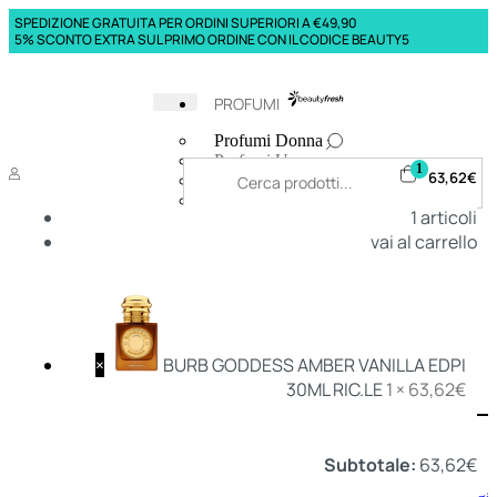
SPEDIZIONE GRATUITA PER ORDINI SUPERIORI A €49,90
5% SCONTO EXTRA SUL PRIMO ORDINE CON IL CODICE BEAUTY5
PROFUMI
Profumi Donna
Profumi Uomo
1
63,62
€
Deodoranti Donna
Deodoranti Uomo
1
articoli
Corpo Donna
vai al carrello
Corpo Uomo
Profumi Capelli
Creme Mani
Bagnodoccia Donna Profumi
Bagnodoccia Uomo Profumi
×
BURB GODDESS AMBER VANILLA EDPI
30ML RIC.LE
1 ×
63,62
€
Deo
Donna
Uomo
Subtotale:
63,62
€