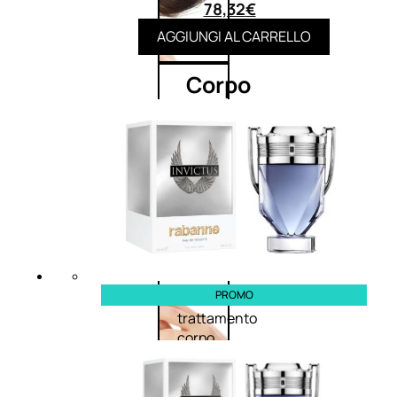
78,32
€
AGGIUNGI AL CARRELLO
Corpo
Trattamento
corpo
Trattamento
mani e piedi
Trattamento
unghie
Trattamento
anticellulite
PROMO
Cofanetti
trattamento
corpo