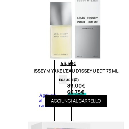
L’OCCITANE
EDT
VERBENA
E
Valutato
0
su
5
(0)
58,00
€
43,50
€
ISSEY MIYAKE L’EAU D’ISSEY U EDT 75 ML
(0)
ESAURITO
89,00
€
66,75
€
Aggiungi
PROMO
AGGIUNGI AL CARRELLO
al
carrello