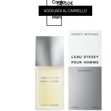
Corpo
121,50
€
AGGIUNGI AL CARRELLO
Mani
Bagno
Detergenza
Trattamenti
viso
Maschere
nature