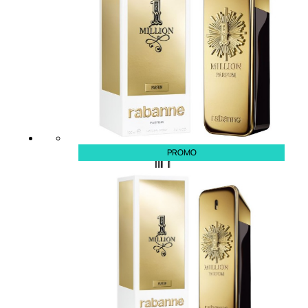
speciali
Solvente
Trattamenti
unghie
Cofanetti
unghie
PROMO
TRATTAMENTI
Trattamento Viso Antieta
Trattamento Viso Giorno
Trattamento Viso Notte
Trattamento Viso 24 Ore
Trattamento Viso Bb E Cc
Cream