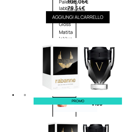
106,06
€
Palette
79,54
€
labbra
Rossetto
AGGIUNGI AL CARRELLO
Gloss
Matita
labbra
Rimpolpante
Balsamo
labbra
BB e
CC
Cream
PROMO
Viso
Palette
viso