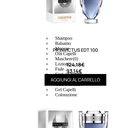
CAPELLI
Shampoo
Balsamo
Mousse
PR INVICTUS EDT 100
Olii Capelli
(0)
Maschere
124,18
€
Lozioni
Fiale
93,14
€
Sieri e Cristalli
AGGIUNGI AL CARRELLO
Spray
Cera e Crema
Gel Capelli
Colorazione
Shampoo