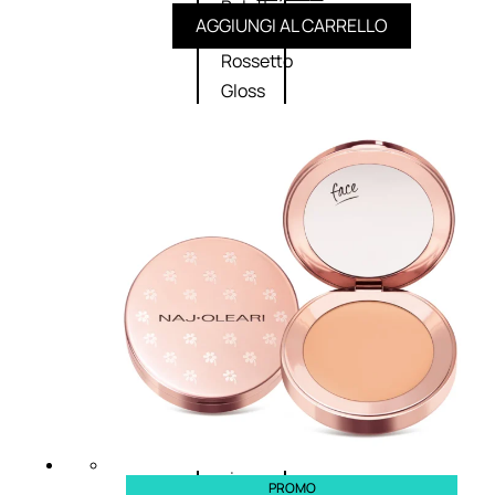
Palette
AGGIUNGI AL CARRELLO
labbra
Rossetto
Gloss
Matita
labbra
Rimpolpante
Balsamo
labbra
BB e
CC
Cream
Viso
Palette
viso
PROMO