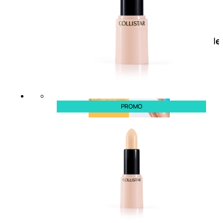
Doposole
Docce
doposole
PROMO
NATURALI