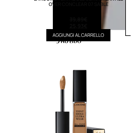
OVER CONCLEAR 07 SABLE
(0)
39,89
€
25,93
€
AGGIUNGI AL CARRELLO