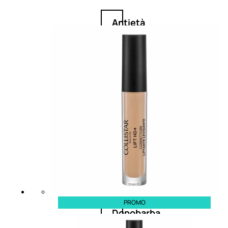
Antietà
uomo
Detergente
viso
uomo
Docciaschiuma
uomo
Shampoo
uomo
PROMO
Dopobarba