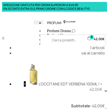
SPEDIZIONE GRATUITA PER ORDINI SUPERIORI A €49,90
5% SCONTO EXTRA SUL PRIMO ORDINE CON IL CODICE BEAUTY5
PROFUMI
Profumi Donna
Profumi Uomo
1
42,00
€
Deodoranti Donna
Deodoranti Uomo
1
articoli
Corpo Donna
vai al carrello
Corpo Uomo
Profumi Capelli
Creme Mani
Bagnodoccia Donna Profumi
Bagnodoccia Uomo Profumi
×
L'OCCITANE EDT VERBENA 100ML
1 ×
42,00
€
Deo
Donna
Uomo
Subtotale:
42,00
€