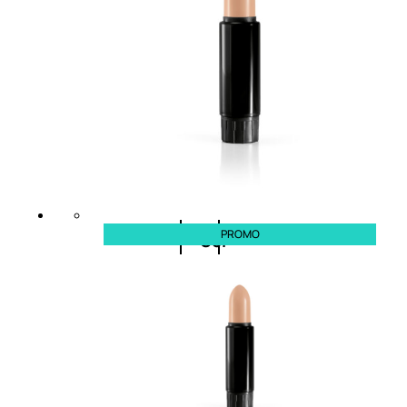
cristalli
Spray
Cera
e
crema
PROMO
Gel
capelli
Colorazione
SOLARI