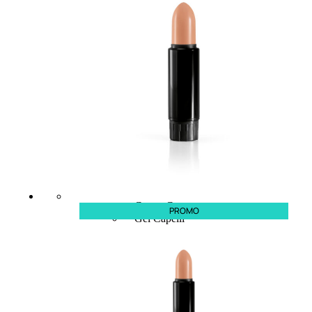
CAPELLI
Shampoo
Balsamo
Mousse
Olii Capelli
Maschere
Lozioni
Fiale
Sieri e Cristalli
Spray
Cera e Crema
PROMO
Gel Capelli
Colorazione
Shampoo