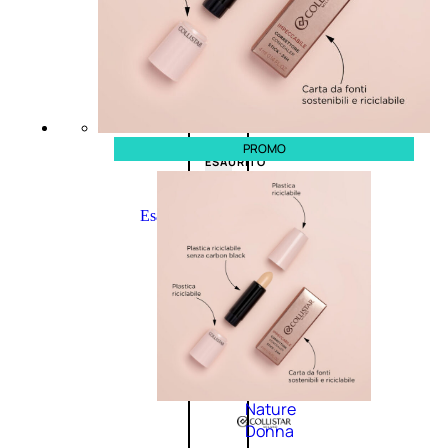
0
su
5
(0)
58,00
€
43,50
€
PROMO
ESAURITO
Esaurito
PROMO
Fragranze
Nature
Donna