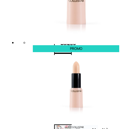
Corpo
Mani
Bagno
PROMO
Detergenza
Trattamenti
viso
Maschere
nature