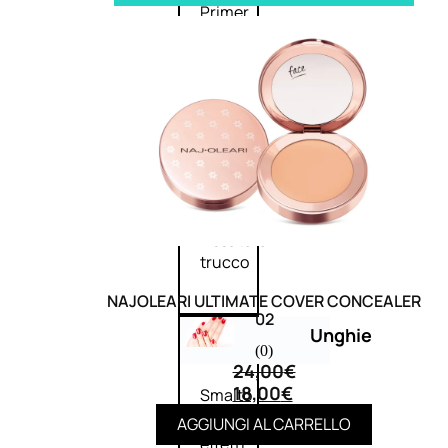
Primer
viso
Fondotinta
Cipria
Fard/Blush
Illuminante
viso
Terre
abbronzanti
Fissatore
trucco
NAJOLEARI ULTIMATE COVER CONCEALER
02
Unghie
(0)
24,00
€
18,00
€
Smalto
Smalto
AGGIUNGI AL CARRELLO
effetti