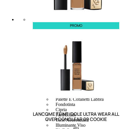
PROMO
MAKE UP
Base/ Primer Occhi
Base/ Primer Viso
Palette E Cofanetti Occhi
Palette E Cofanetti Viso
Palette E Cofanetti Labbra
Fondotinta
Cipria
LANCOME TEINT IDOLE ULTRA WEAR ALL
Fard/Blush
OVER CONCLEAR 09 COOKIE
Terre Abbronzanti
Illuminante Viso
(0)