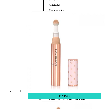
speciali
Solvente
Trattamenti
unghie
Cofanetti
unghie
TRATTAMENTI
Trattamento Viso Antieta
Trattamento Viso Giorno
Trattamento Viso Notte
PROMO
Trattamento Viso 24 Ore
Trattamento Viso Bb E Cc
Cream