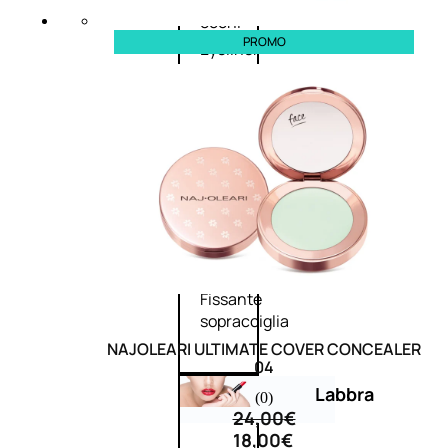
Primer
occhi
PROMO
Eyeliner
Mascara
Matita
occhi
Antiocchiaie
e correttori
Matita
sopracciglia
Mascara
sopracciglia
Fissante
sopracciglia
NAJOLEARI ULTIMATE COVER CONCEALER
04
Labbra
(0)
24,00
€
18,00
€