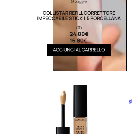
COLLISTAR REFILL CORRETTORE
IMPECCABILE STICK 1.5 PORCELLANA
(0)
24,00
€
16,80
€
AGGIUNGI AL CARRELLO
Aggiungi
al
carrello