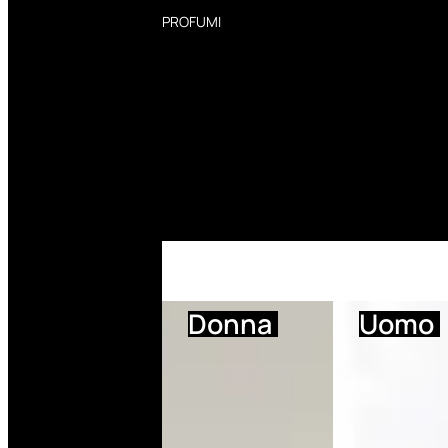
PROFUMI
Profumi Donna
Profumi Uomo
Deodoranti Donna
Deodoranti Uomo
Corpo Donna
Corpo Uomo
Profumi Capelli
Creme Mani
Bagnodoccia Donna Profumi
Bagnodoccia Uomo Profumi
Donna
Uomo