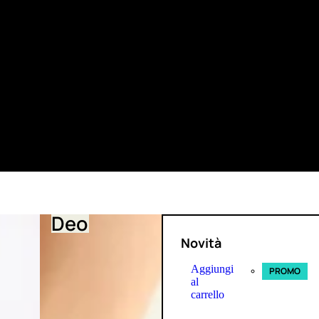
Deo
Novità
Aggiungi
PROMO
al
carrello