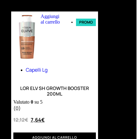
Ultimi arrivi
Aggiungi
al carrello
PROMO
Capelli Lg
LOR ELV SH GROWTH BOOSTER
200ML
Valutato
0
su 5
(0)
12,12
€
7,64
€
AGGIUNGI AL CARRELLO