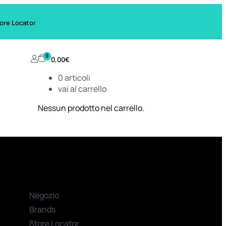
ore Locator
0
0,00
€
0
articoli
vai al carrello
Nessun prodotto nel carrello.
Negozio
Brands
Store Locator