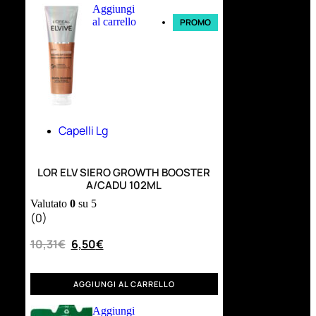
Aggiungi
al carrello
PROMO
Capelli Lg
LOR ELV SIERO GROWTH BOOSTER
A/CADU 102ML
Valutato
0
su 5
(0)
10,31
€
6,50
€
AGGIUNGI AL CARRELLO
Aggiungi