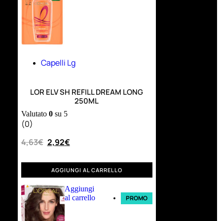
Capelli Lg
LOR ELV SH REFILL DREAM LONG
250ML
Valutato
0
su 5
(0)
4,63
€
2,92
€
AGGIUNGI AL CARRELLO
Aggiungi
al carrello
PROMO