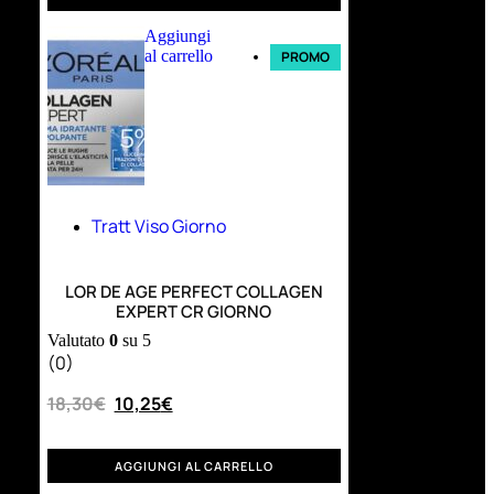
Aggiungi
al carrello
PROMO
Tratt Viso Giorno
LOR DE AGE PERFECT COLLAGEN
EXPERT CR GIORNO
Valutato
0
su 5
(0)
18,30
€
10,25
€
AGGIUNGI AL CARRELLO