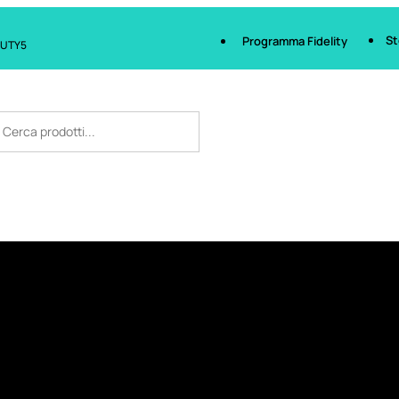
St
Programma Fidelity
AUTY5