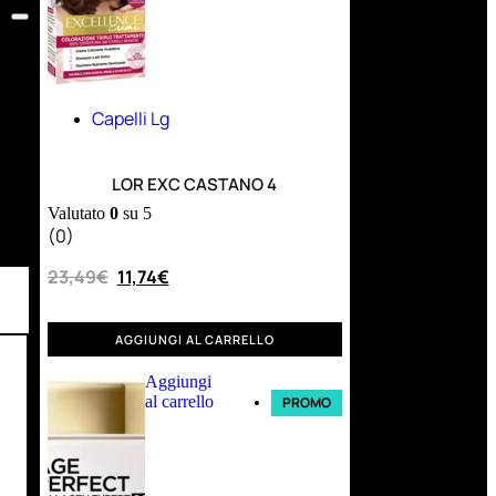
Capelli Lg
LOR EXC CASTANO 4
Valutato
0
su 5
(0)
23,49
€
11,74
€
AGGIUNGI AL CARRELLO
Aggiungi
al carrello
PROMO