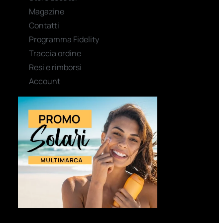
Magazine
Contatti
Programma Fidelity
Traccia ordine
Resi e rimborsi
Account