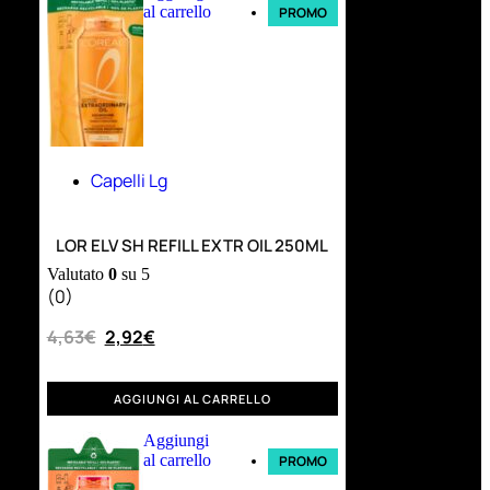
al carrello
PROMO
Capelli Lg
LOR ELV SH REFILL EXTR OIL 250ML
Valutato
0
su 5
(0)
4,63
€
2,92
€
AGGIUNGI AL CARRELLO
Aggiungi
al carrello
PROMO