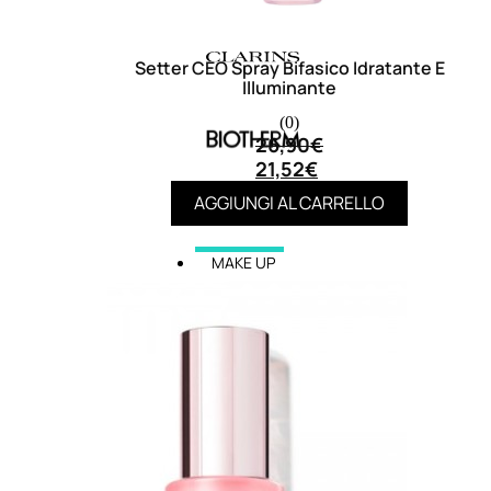
Setter CEO Spray Bifasico Idratante E
Illuminante
(0)
26,90
€
21,52
€
AGGIUNGI AL CARRELLO
MAKE UP
Base/ Primer Occhi
Base/ Primer Viso
Palette E Cofanetti Occhi
Palette E Cofanetti Viso
Palette E Cofanetti Labbra
Fondotinta
Cipria
Fard/Blush
Terre Abbronzanti
Illuminante Viso