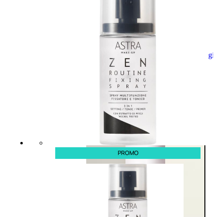
Aggiungi
al
carrello
PROMO