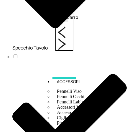
6,83
€
ESAURITO
Specchio Tavolo
ACCESSORI
Pennelli Viso
Pennelli Occhi
Pennelli Labbra
Accessori Make Up
Accessori Occhi
Ciglia Finte
Pinzette
Temperamatite