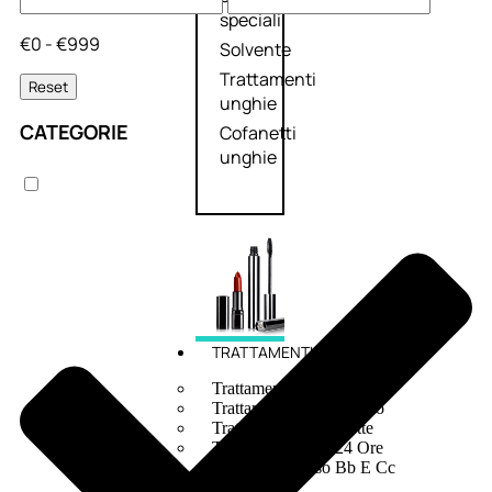
speciali
€0 - €999
Solvente
Trattamenti
Reset
unghie
CATEGORIE
Cofanetti
unghie
TRATTAMENTI
Trattamento Viso Antieta
Trattamento Viso Giorno
Trattamento Viso Notte
Trattamento Viso 24 Ore
Trattamento Viso Bb E Cc
Cream