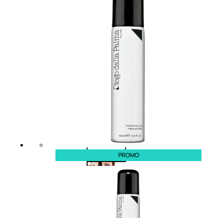
Palette
labbra
Rossetto
Gloss
Matita
labbra
Rimpolpante
Balsamo
labbra
BB e
CC
Cream
PROMO
Viso
Palette
viso