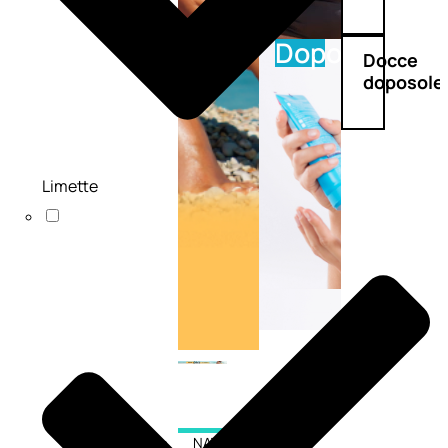
Doposole
Docce
doposole
Limette
NATURALI