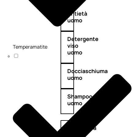
Antietà
uomo
Detergente
viso
Temperamatite
uomo
Docciaschiuma
uomo
Shampoo
uomo
Dopobarba