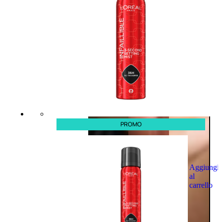
PROMO
Aggiungi
al
carrello