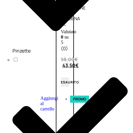
L’OCCITANE
EDT
VERBENA
E
Valutato
0
su
5
(0)
Pinzette
58,00
€
43,50
€
ESAURITO
Aggiungi
PROMO
al
carrello