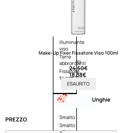
Primer
viso
Fondotinta
Cipria
Fard/Blush
Illuminante
viso
Make-Up Fixer Fissatore Viso 100ml
Terre
(0)
abbronzanti
24,50
€
Fissatore
18,38
€
trucco
ESAURITO
Unghie
Smalto
PREZZO
Smalto
effetti