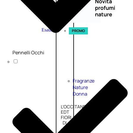
Novità
profumi
nature
Esaurito
PROMO
Pennelli Occhi
Fragranze
Nature
Donna
L’OCCITANE
EDT
FIORI
DI
Valutato