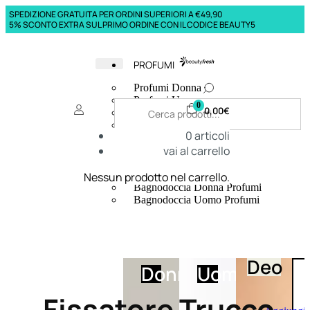
SPEDIZIONE GRATUITA PER ORDINI SUPERIORI A €49,90
5% SCONTO EXTRA SUL PRIMO ORDINE CON IL CODICE BEAUTY5
PROFUMI
Profumi Donna
Profumi Uomo
0
0,00
€
Deodoranti Donna
Deodoranti Uomo
0
articoli
Corpo Donna
vai al carrello
Corpo Uomo
Profumi Capelli
Creme Mani
Nessun prodotto nel carrello.
Bagnodoccia Donna Profumi
Bagnodoccia Uomo Profumi
Deo
Donna
Uomo
Fissatore Trucco