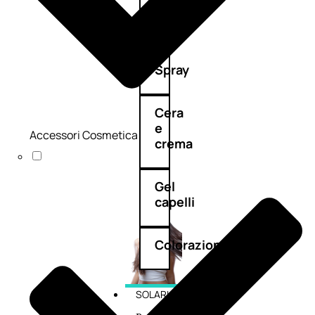
cristalli
Spray
Cera
e
Accessori Cosmetica
crema
Gel
capelli
Colorazione
SOLARI