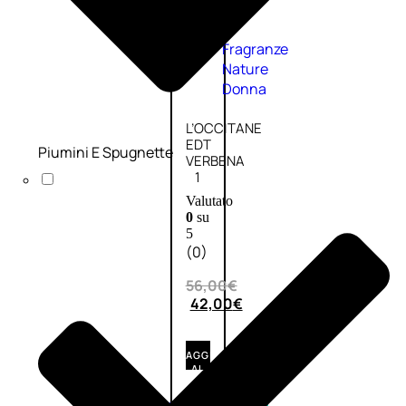
Fragranze
Nature
Donna
L’OCCITANE
EDT
Piumini E Spugnette
VERBENA
1
Valutato
0
su
5
(0)
56,00
€
42,00
€
AGGIUNGI
AL
CARRELLO
Esaurito