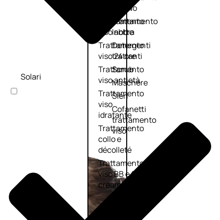
viso giorno
occhi
Trattamento
Trattamento
viso notte
labbra
Trattamento
Detergenti
viso 24 ore
trattanti
Trattamento
Scrub
Solari
viso antietà
Maschere
Trattamento
Sieri
viso
Cofanetti
idratante
trattamento
Trattamento
viso
collo e
décolleté
Trattamento
viso BB e CC
cream