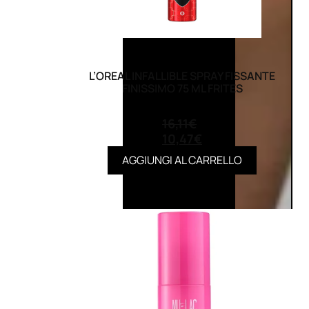
L’OREAL INFALLIBLE SPRAY FISSANTE
FINISSIMO 75 ML FRITES
(0)
16,11
€
10,47
€
AGGIUNGI AL CARRELLO