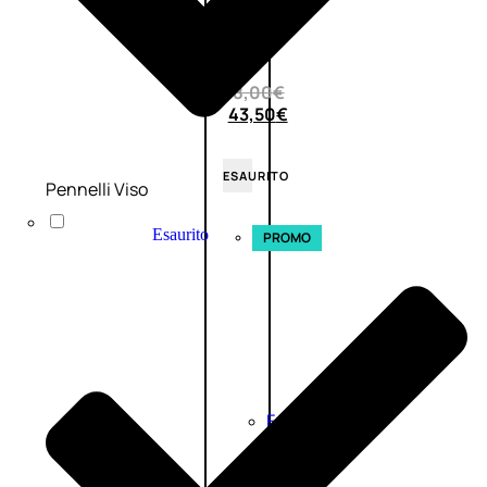
0
su
5
(0)
58,00
€
43,50
€
ESAURITO
Pennelli Viso
Esaurito
PROMO
Fragranze
Nature
Donna