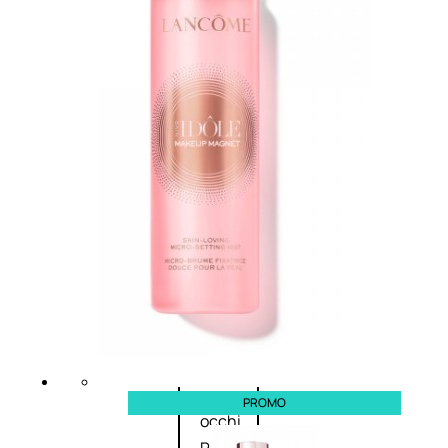
Bb E Cc Cream
Matita Occhi
Matita Sopracciglia
Mascara
Eyeliner
Rossetto
Matita Labbra
Gloss
Smalto
Smalto Effetti Speciali
Solventi Unghie
Occhi
Palette
PROMO
occhi