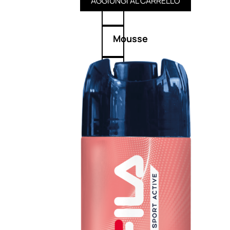
AGGIUNGI AL CARRELLO
Balsamo
Mousse
Olii
capelli
Maschere
Lozioni
Fiale
Sieri
e