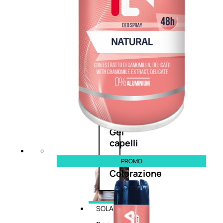
cristalli
Spray
Cera
e
crema
Gel
capelli
PROMO
Colorazione
SOLARI