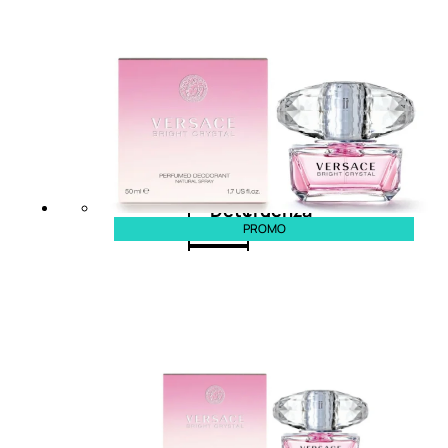
Corpo
Mani
Bagno
Detergenza
PROMO
Trattamenti
viso
Maschere
nature