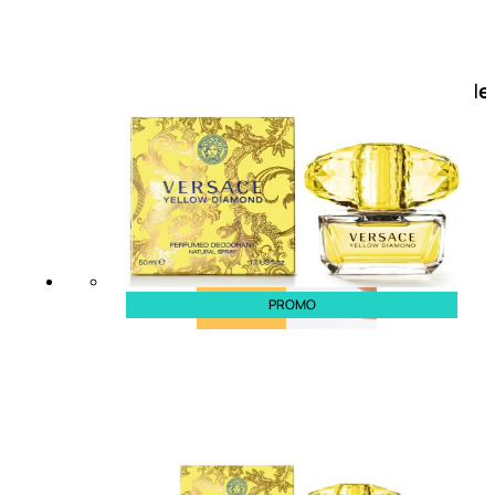
Doposole
Docce
doposole
PROMO
NATURALI