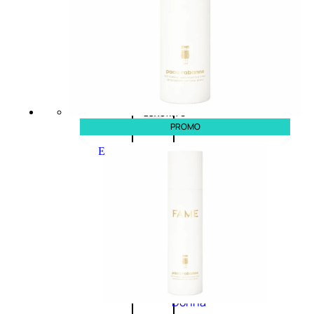
0
su
5
(0)
58,00
€
43,50
€
ESAURITO
PROMO
Esaurito
PROMO
Fragranze
Nature
Donna