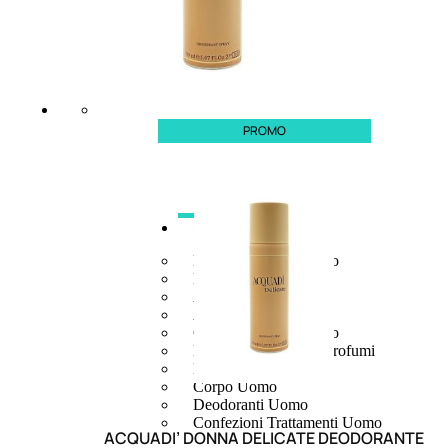
PROMO
UOMO
Detergente Viso Uomo
Dopobarba Uomo
Antieta Uomo
Anticaduta Uomo
Contorno Occhi Uomo
Bagnodoccia Uomo Profumi
Docciaschiuma Uomo
Corpo Uomo
Deodoranti Uomo
Confezioni Trattamenti Uomo
ACQUADI’ DONNA DELICATE DEODORANTE