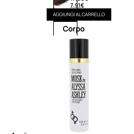
7,91
€
AGGIUNGI AL CARRELLO
Corpo
Trattamento
corpo
Trattamento
mani e piedi
Trattamento
unghie
Trattamento
anticellulite
Cofanetti
trattamento
corpo