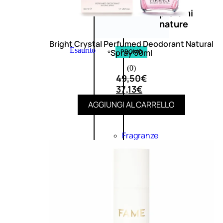
Novità
profumi
nature
Bright Crystal Perfumed Deodorant Natural
Esaurito
Spray 50ml
PROMO
(0)
49,50
€
37,13
€
AGGIUNGI AL CARRELLO
Fragranze
Nature
Donna
L’OCCITANE
EDT
FIORI
DI
Valutato