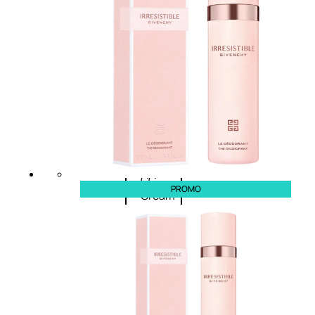
Palette
labbra
Rossetto
Gloss
Matita
labbra
Rimpolpante
Balsamo
labbra
BB e
CC
PROMO
Cream
Viso
Palette
viso