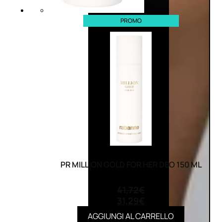
PROMO
PR MILLION GOLD FOR HER DEO 150 ML
(0)
41,72
€
31,29
€
AGGIUNGI AL CARRELLO