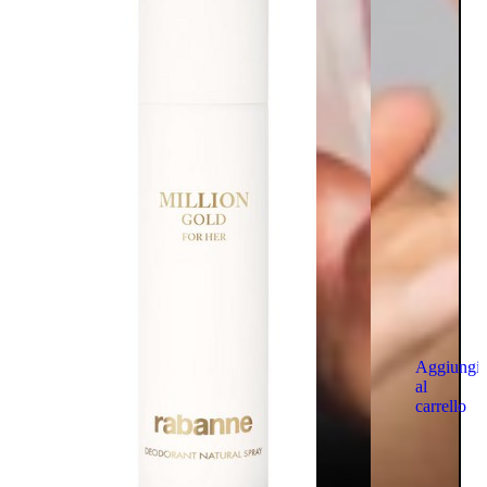
Aggiungi
al
carrello