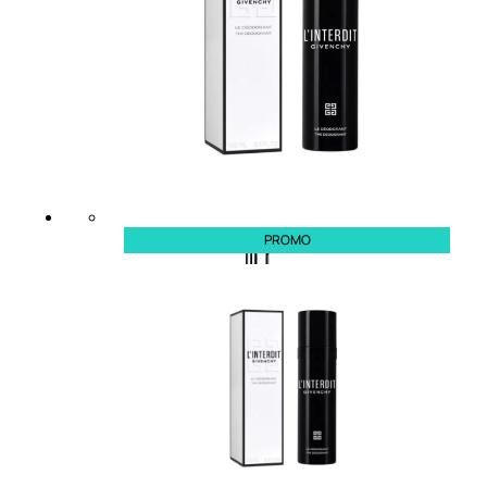
speciali
Solvente
Trattamenti
unghie
Cofanetti
unghie
PROMO
TRATTAMENTI
Trattamento Viso Antieta
Trattamento Viso Giorno
Trattamento Viso Notte
Trattamento Viso 24 Ore
Trattamento Viso Bb E Cc
Cream