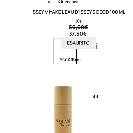
Kit Pennelli
ISSEY MIYAKE L’EAU D’ISSEY S DEOD 100 ML
(0)
50,00
€
37,50
€
ESAURITO
Accessori
Accessori
Kit
make up
pennelli
Accessori
Ciglia
occhi
finte
Pennelli
Pinzette
occhi
Temperamatite
Pennelli
viso
Pennelli
labbra