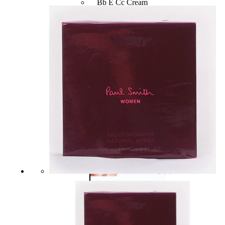
Bb E Cc Cream
Matita Occhi
Matita Sopracciglia
Mascara
Eyeliner
Rossetto
Matita Labbra
Gloss
Smalto
Smalto Effetti Speciali
Solventi Unghie
Occhi
Palette
occhi