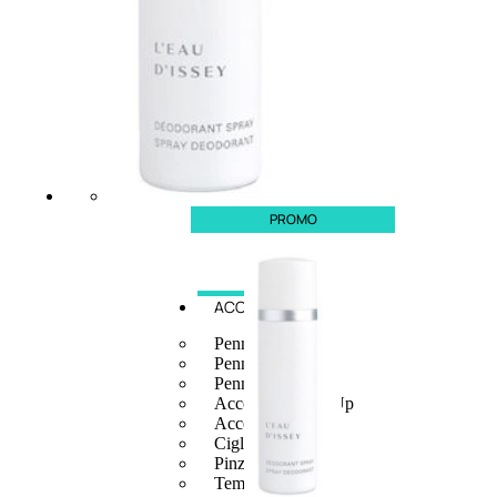
6,83
€
ESAURITO
PROMO
ACCESSORI
Pennelli Viso
Pennelli Occhi
Pennelli Labbra
Accessori Make Up
Accessori Occhi
Ciglia Finte
Pinzette
Temperamatite