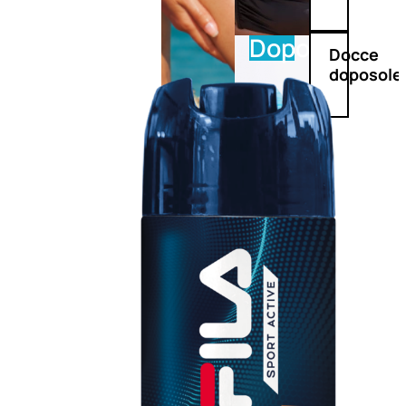
Doposole
Docce
doposole
NATURALI