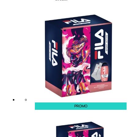
Trattamento Viso Occhi
Trattamento Viso Detergenza
Trattamento Viso Maschere
Trattamento Viso Idratante
Trattamento Viso Labbra
Trattamento Viso Sieri
Trattamento Collo e Decolleté
Trattamento Corpo
Trattamento Anticellulite
Trattamento Mani e Piedi
Trattamento Unghie
Trattamento Deodoranti
Cofanetti Trattamento Viso
Cofanetti Trattamento Corpo
PROMO
Viso
Trattamento
Trattamento