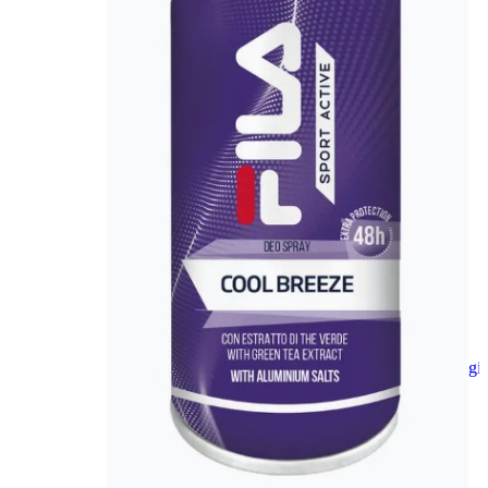
Aggiungi
al
carrello