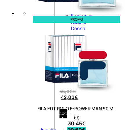
Fragranze
PROMO
Nature
Donna
L’OCCITANE
EDT
VERBENA
1
Valutato
0
su
5
(0)
56,00
€
42,00
€
FILA EDT POLO F-POWER MAN 90 ML
AGGIUNGI
(0)
AL
30,45
€
CARRELLO
10,90
€
Esaurito