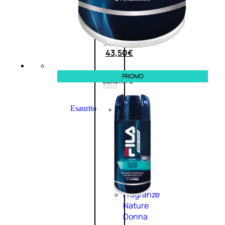
0
su
5
(0)
58,00
€
43,50
€
PROMO
ESAURITO
Esaurito
PROMO
Fragranze
Nature
Donna