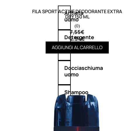
FILA SPORT ACTIVE DEODORANTE EXTRA
Antietà
DRY 150 ML
uomo
(0)
7,55
€
Detergente
2,94
€
viso
AGGIUNGI AL CARRELLO
uomo
Docciaschiuma
uomo
Shampoo
uomo
Dopobarba