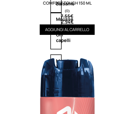
COMFORT TOUCH 150 ML
Balsamo
(0)
7,55
€
Mousse
2,94
€
AGGIUNGI AL CARRELLO
Olii
capelli
Maschere
Lozioni
Fiale
Sieri
e