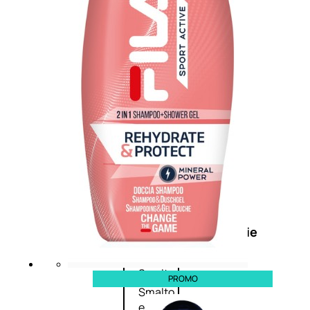
Primer
viso
Fondotinta
Cipria
Fard/Blush
Illuminante
viso
Terre
abbronzanti
Fissatore
trucco
Unghie
Smalto
PROMO
Smalto
effetti