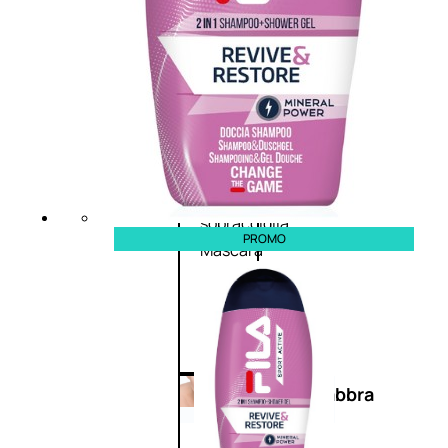
Primer
occhi
Eyeliner
Mascara
Matita
occhi
Antiocchiaie
e correttori
Matita
sopracciglia
PROMO
Mascara
sopracciglia
Fissante
sopracciglia
Labbra