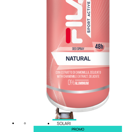
cristalli
Spray
Cera
e
crema
Gel
capelli
Colorazione
SOLARI
PROMO