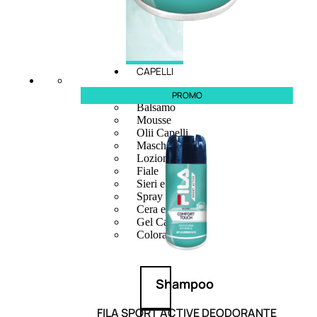
CAPELLI
Shampoo
PROMO
Balsamo
Mousse
Olii Capelli
Maschere
Lozioni
Fiale
Sieri e Cristalli
Spray
Cera e Crema
Gel Capelli
Colorazione
Shampoo
FILA SPORT ACTIVE DEODORANTE