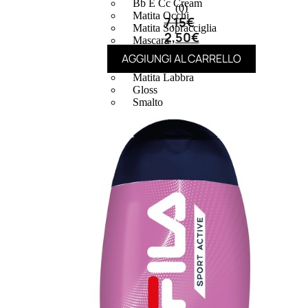
Bb E Cc Cream
(0)
Matita Occhi
7,15
€
Matita Sopracciglia
2,50
€
Mascara
Eyeliner
AGGIUNGI AL CARRELLO
Rossetto
Matita Labbra
Gloss
Smalto
Smalto Effetti Speciali
Solventi Unghie
Occhi
Palette
occhi