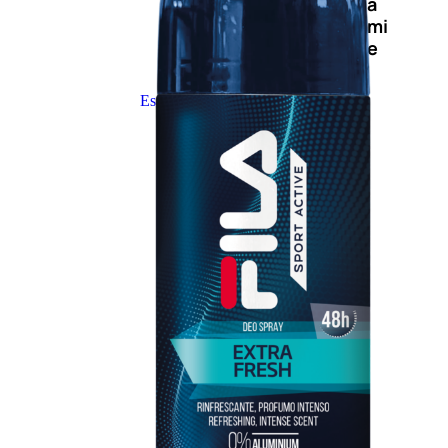
Novità
profumi
nature
Esaurito
PROMO
Fragranze
Nature
Donna
L’OCCITANE
EDT
FIORI
DI
Valutato