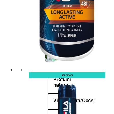
Fragranze Nature
Viso/Labbra/Occhi Nature
Corpo
Mani
Maschera Nature
Trattamenti Viso
Detergenza
Bagno Nature
Deodoranti
PROMO
Profumi
nature
Viso/Labbra/Occhi