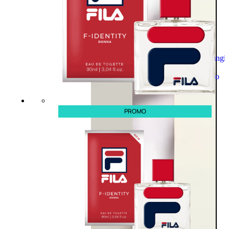
Aggiungi
al
carrello
PROMO