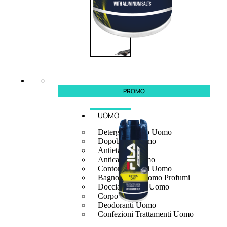
PROMO
UOMO
Detergente Viso Uomo
Dopobarba Uomo
Antieta Uomo
Anticaduta Uomo
Contorno Occhi Uomo
Bagnodoccia Uomo Profumi
Docciaschiuma Uomo
Corpo Uomo
Deodoranti Uomo
Confezioni Trattamenti Uomo