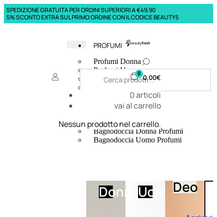
SPEDIZIONE GRATUITA PER ORDINI SUPERIORI A €49,90
5% SCONTO EXTRA SUL PRIMO ORDINE CON IL CODICE BEAUTY5
PROFUMI
Profumi Donna
Profumi Uomo
0
0,00
€
Deodoranti Donna
Deodoranti Uomo
0
articoli
Corpo Donna
vai al carrello
Corpo Uomo
Profumi Capelli
Creme Mani
Nessun prodotto nel carrello.
Bagnodoccia Donna Profumi
Bagnodoccia Uomo Profumi
Deo
Donna
Uomo