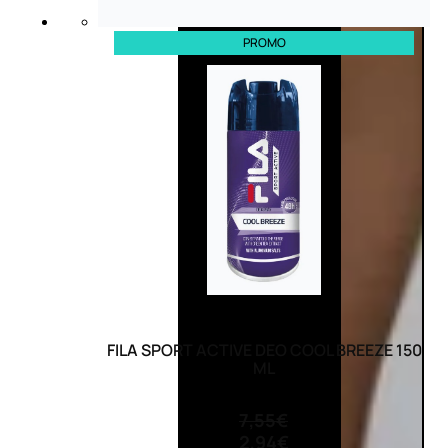
PROMO
FILA SPORT ACTIVE DEO COOL BREEZE 150
ML
(0)
7,55
€
2,94
€