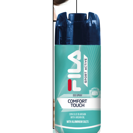
Corpo
Trattamento
corpo
Trattamento
mani e piedi
Trattamento
unghie
Trattamento
anticellulite
Cofanetti
trattamento
corpo