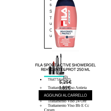
speciali
Solvente
Trattamenti
unghie
Cofanetti
unghie
FILA SPORT ACTIVE SHOWERGEL
REHYDRATE&PROT 250 ML
(0)
TRATTAMENTI
5,25
€
1,89
€
Trattamento Viso Antieta
Trattamento Viso Giorno
AGGIUNGI AL CARRELLO
Trattamento Viso Notte
Trattamento Viso 24 Ore
Trattamento Viso Bb E Cc
Cream