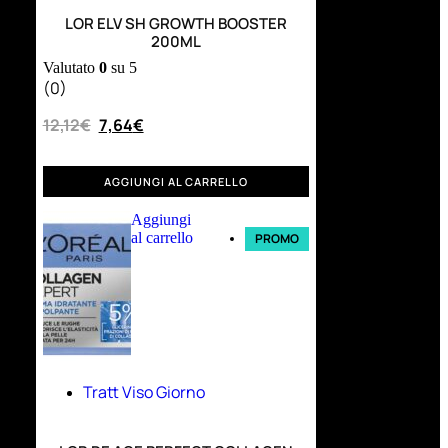
LOR ELV SH GROWTH BOOSTER
200ML
Valutato
0
su 5
(0)
12,12
€
7,64
€
AGGIUNGI AL CARRELLO
Aggiungi
al carrello
PROMO
Tratt Viso Giorno