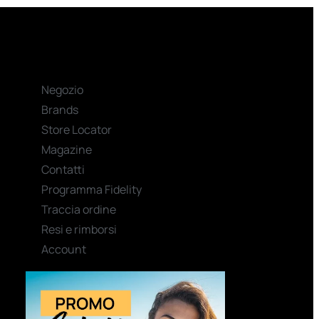
Negozio
Brands
Store Locator
Magazine
Contatti
Programma Fidelity
Traccia ordine
Resi e rimborsi
Account