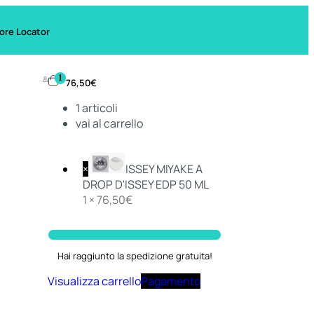
ore Locator
1
76,50
€
1
articoli
vai al carrello
×
ISSEY MIYAKE A
DROP D'ISSEY EDP 50 ML
1 ×
76,50
€
Hai raggiunto la spedizione gratuita!
Visualizza carrello
Pagamento