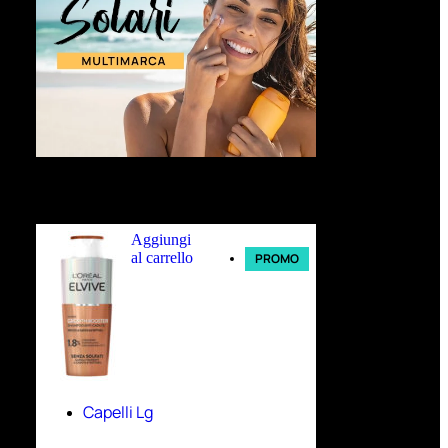
Ultimi arrivi
Aggiungi
al carrello
PROMO
Capelli Lg