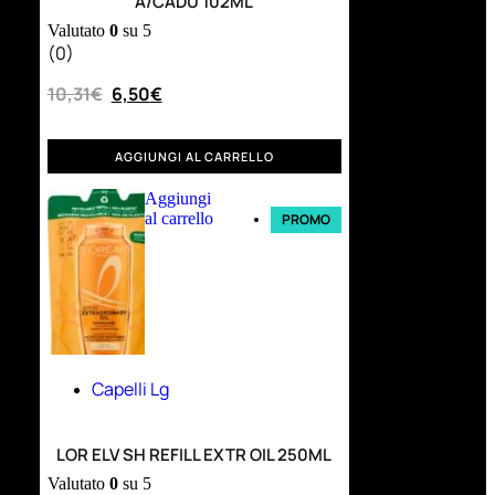
A/CADU 102ML
Valutato
0
su 5
(0)
10,31
€
6,50
€
AGGIUNGI AL CARRELLO
Aggiungi
al carrello
PROMO
Capelli Lg
LOR ELV SH REFILL EXTR OIL 250ML
Valutato
0
su 5