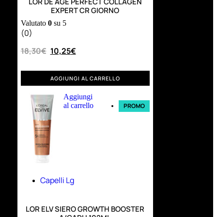
LOR DE AGE PERFECT COLLAGEN
EXPERT CR GIORNO
Valutato
0
su 5
(0)
18,30
€
10,25
€
AGGIUNGI AL CARRELLO
Aggiungi
al carrello
PROMO
Capelli Lg
LOR ELV SIERO GROWTH BOOSTER