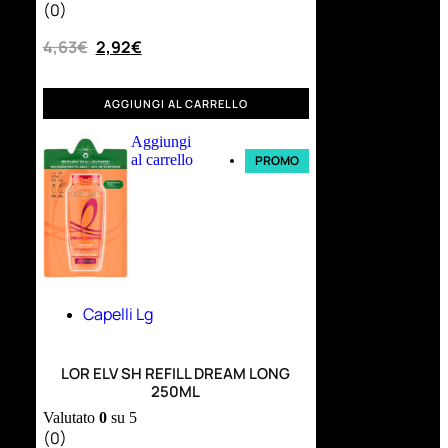
(0)
4,63
€
2,92
€
AGGIUNGI AL CARRELLO
Aggiungi
al carrello
PROMO
Capelli Lg
LOR ELV SH REFILL DREAM LONG
250ML
Valutato
0
su 5
(0)