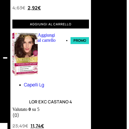
4,63
€
2,92
€
AGGIUNGI AL CARRELLO
Aggiungi
al carrello
PROMO
Capelli Lg
LOR EXC CASTANO 4
Valutato
0
su 5
(0)
23,49
€
11,74
€