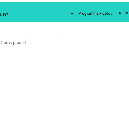
St
Programma Fidelity
AUTY5