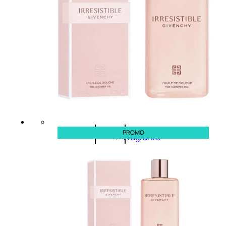
Novità
profumi
nature
Esaurito
PROMO
PROMO
Fragranze
Nature
Donna
L’OCCITANE
EDT
FIORI
DI
Valutato