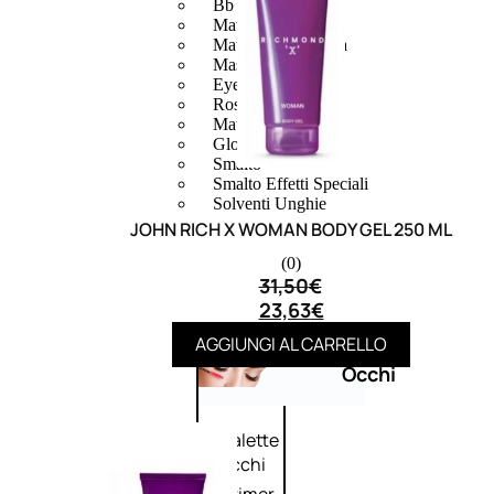
Bb E Cc Cream
Matita Occhi
Matita Sopracciglia
Mascara
Eyeliner
Rossetto
Matita Labbra
Gloss
Smalto
Smalto Effetti Speciali
Solventi Unghie
JOHN RICH X WOMAN BODY GEL 250 ML
(0)
31,50
€
23,63
€
AGGIUNGI AL CARRELLO
Occhi
Palette
occhi