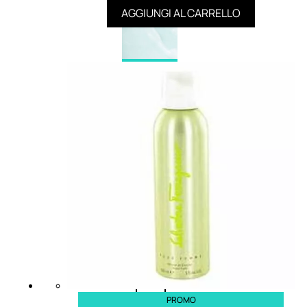
AGGIUNGI AL CARRELLO
CAPELLI
Shampoo
Balsamo
Mousse
Olii Capelli
Maschere
Lozioni
Fiale
Sieri e Cristalli
Spray
Cera e Crema
Gel Capelli
Colorazione
Shampoo
PROMO