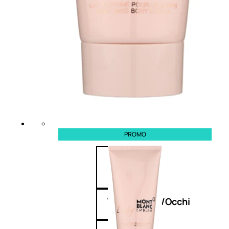
Fragranze Nature
Viso/Labbra/Occhi Nature
Corpo
Mani
Maschera Nature
Trattamenti Viso
Detergenza
Bagno Nature
Deodoranti
PROMO
Profumi
nature
Viso/Labbra/Occhi