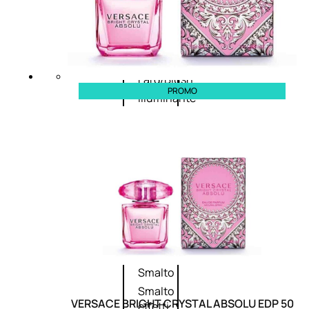
Primer
viso
Fondotinta
Cipria
Fard/Blush
PROMO
Illuminante
viso
Terre
abbronzanti
Fissatore
trucco
Unghie
Smalto
Smalto
VERSACE BRIGHT CRYSTAL ABSOLU EDP 50
effetti