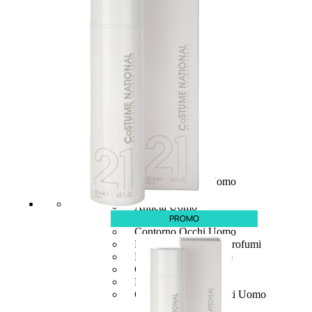
UOMO
Detergente Viso Uomo
Dopobarba Uomo
Antieta Uomo
PROMO
Anticaduta Uomo
Contorno Occhi Uomo
Bagnodoccia Uomo Profumi
Docciaschiuma Uomo
Corpo Uomo
Deodoranti Uomo
Confezioni Trattamenti Uomo