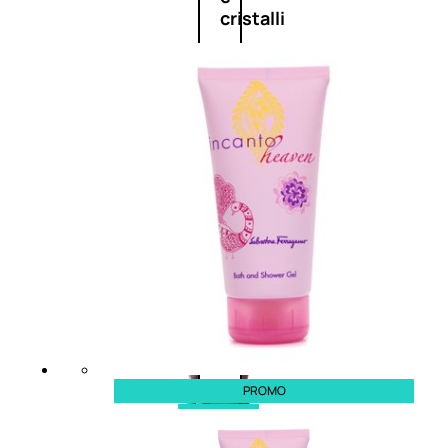
cristalli
Spray
Cera
e
crema
Gel
capelli
Colorazione
PROMO
SOLARI