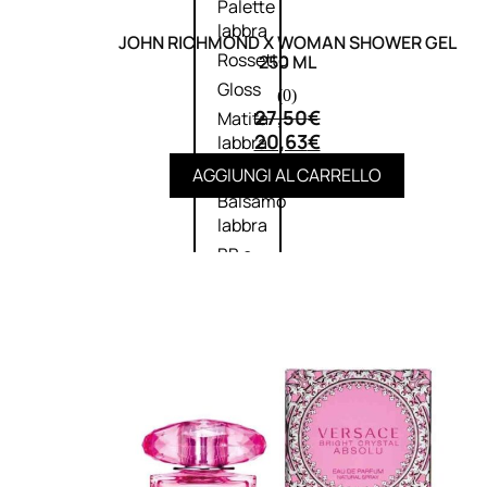
Palette
labbra
JOHN RICHMOND X WOMAN SHOWER GEL
Rossetto
250 ML
Gloss
(0)
27,50
€
Matita
20,63
€
labbra
Rimpolpante
AGGIUNGI AL CARRELLO
Balsamo
labbra
BB e
CC
Cream
Viso
Palette
viso