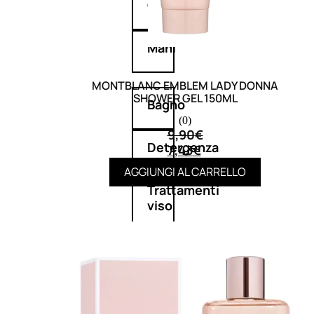
Corpo
Mani
MONTBLANC EMBLEM LADY DONNA
SHOWER GEL 150ML
Bagno
(0)
9,90
€
Detergenza
7,43
€
AGGIUNGI AL CARRELLO
Trattamenti
viso
Maschere
nature