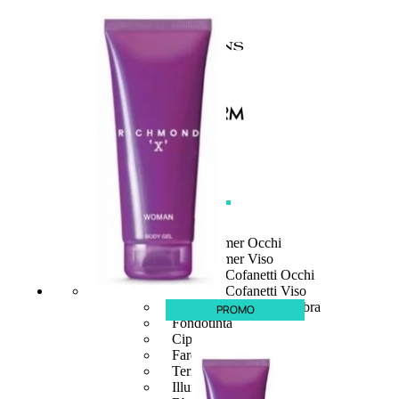
MAKE UP
Base/ Primer Occhi
Base/ Primer Viso
Palette E Cofanetti Occhi
Palette E Cofanetti Viso
Palette E Cofanetti Labbra
PROMO
Fondotinta
Cipria
Fard/Blush
Terre Abbronzanti
Illuminante Viso