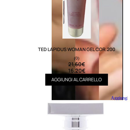
TED LAPIDUS WOMAN GEL COR.200
(0)
21,60
€
16,20
€
AGGIUNGI AL CARRELLO
Aggiungi
al
carrello