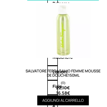
Balsamo
Mousse
Olii
capelli
Maschere
SALVATORE FERRAGAMO FEMME MOUSSE
Lozioni
DE DOUCHE150ML
(0)
Fiale
22,10
€
16,58
€
AGGIUNGI AL CARRELLO
Sieri
e