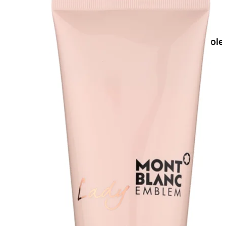
Doposole
Docce
doposole
NATURALI