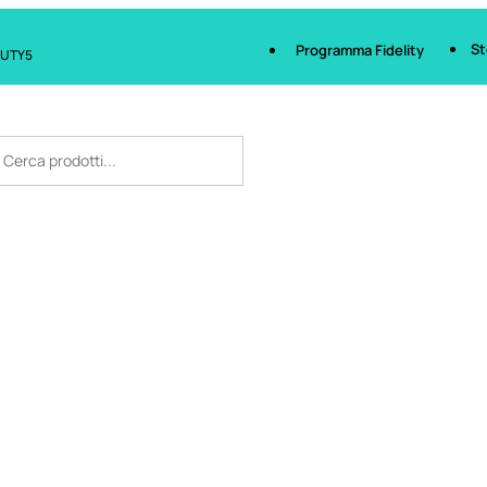
St
Programma Fidelity
AUTY5