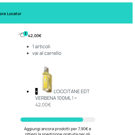
ore Locator
1
42,00
€
1
articoli
vai al carrello
×
L'OCCITANE EDT
VERBENA 100ML
1 ×
42,00
€
Aggiungi ancora prodotti per 7,90€ e
ottieni la spedizione gratuita per gli