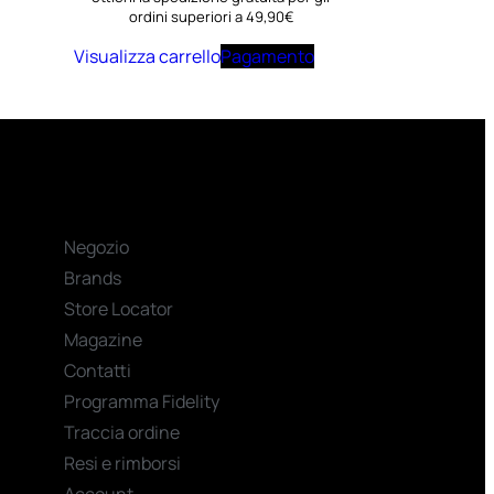
ordini superiori a 49,90€
Visualizza carrello
Pagamento
Negozio
Brands
Store Locator
Magazine
Contatti
Programma Fidelity
Traccia ordine
Resi e rimborsi
Account