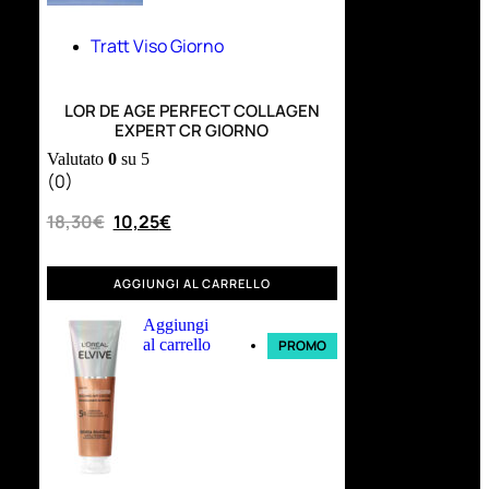
Tratt Viso Giorno
LOR DE AGE PERFECT COLLAGEN
EXPERT CR GIORNO
Valutato
0
su 5
(0)
18,30
€
10,25
€
AGGIUNGI AL CARRELLO
Aggiungi
al carrello
PROMO