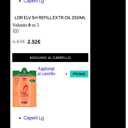
Capelli Lg
LOR ELV SH REFILL EXTR OIL 250ML
Valutato
0
su 5
(0)
4,63
€
2,92
€
AGGIUNGI AL CARRELLO
Aggiungi
al carrello
PROMO
Capelli Lg