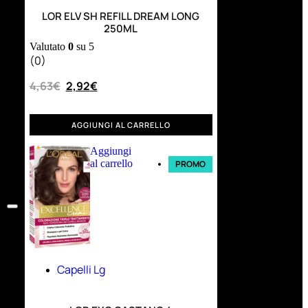
LOR ELV SH REFILL DREAM LONG
250ML
Valutato
0
su 5
(0)
4,63
€
2,92
€
AGGIUNGI AL CARRELLO
Aggiungi
al carrello
PROMO
Capelli Lg