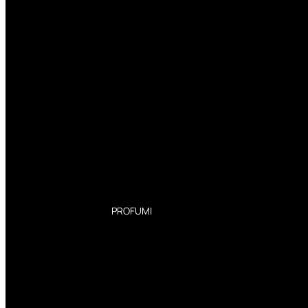
PROFUMI
Profumi Donna
Profumi Uomo
Deodoranti Donna
Deodoranti Uomo
Corpo Donna
Corpo Uomo
Profumi Capelli