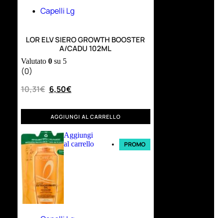
Capelli Lg
LOR ELV SIERO GROWTH BOOSTER
A/CADU 102ML
Valutato
0
su 5
(0)
10,31
€
6,50
€
AGGIUNGI AL CARRELLO
Aggiungi
al carrello
PROMO