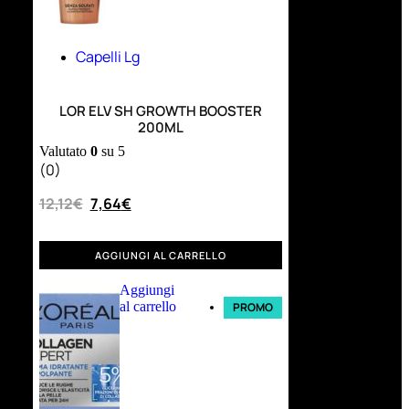
Capelli Lg
LOR ELV SH GROWTH BOOSTER
200ML
Valutato
0
su 5
(0)
12,12
€
7,64
€
AGGIUNGI AL CARRELLO
Aggiungi
al carrello
PROMO