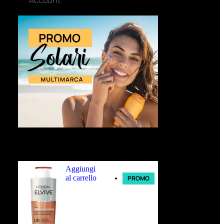
Ultimi arrivi
Aggiungi
al carrello
PROMO