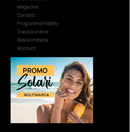
Magazine
Contatti
Programma Fidelity
Traccia ordine
Resi e rimborsi
Account