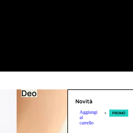
Deo
Novità
Aggiungi
PROMO
al
carrello