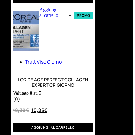
Aggiungi
al carrello
PROMO
Tratt Viso Giorno
LOR DE AGE PERFECT COLLAGEN
EXPERT CR GIORNO
Valutato
0
su 5
(0)
18,30
€
10,25
€
AGGIUNGI AL CARRELLO