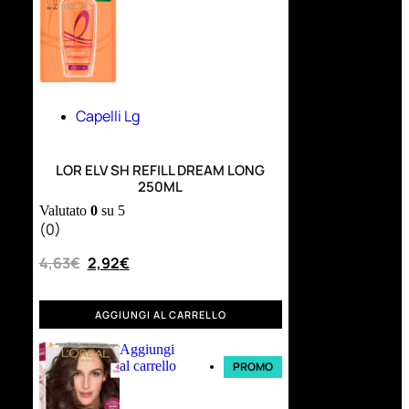
Capelli Lg
LOR ELV SH REFILL DREAM LONG
250ML
Valutato
0
su 5
(0)
4,63
€
2,92
€
AGGIUNGI AL CARRELLO
Aggiungi
al carrello
PROMO