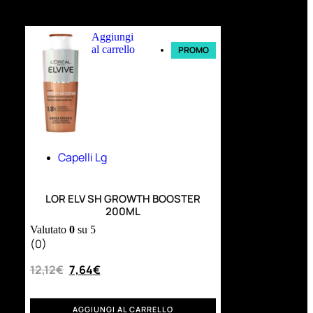
Ultimi arrivi
Aggiungi
al carrello
PROMO
Capelli Lg
LOR ELV SH GROWTH BOOSTER
200ML
Valutato
0
su 5
(0)
12,12
€
7,64
€
AGGIUNGI AL CARRELLO