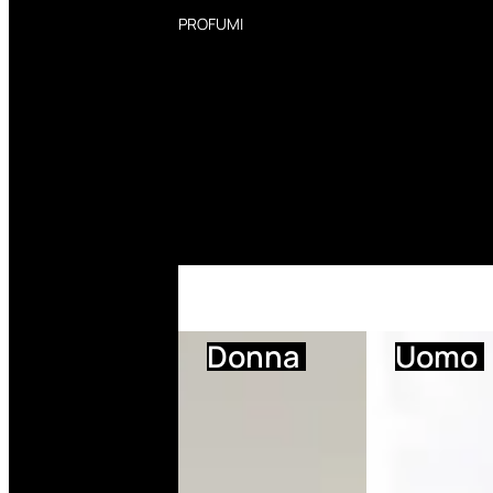
PROFUMI
Profumi Donna
Profumi Uomo
Deodoranti Donna
Deodoranti Uomo
Corpo Donna
Corpo Uomo
Profumi Capelli
Creme Mani
Bagnodoccia Donna Profumi
Bagnodoccia Uomo Profumi
Donna
Uomo