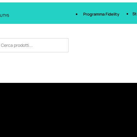
St
Programma Fidelity
AUTY5