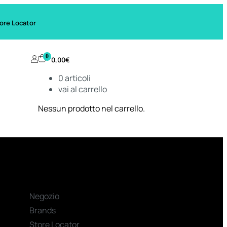
ore Locator
0
0,00
€
0
articoli
vai al carrello
Nessun prodotto nel carrello.
Negozio
Brands
Store Locator