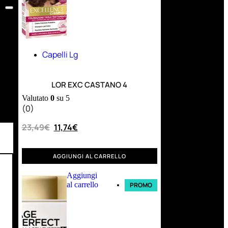
Capelli Lg
LOR EXC CASTANO 4
Valutato
0
su 5
(0)
23,49
€
11,74
€
AGGIUNGI AL CARRELLO
Aggiungi
al carrello
PROMO