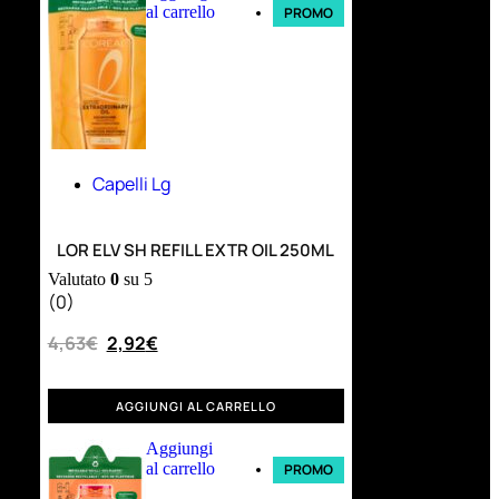
al carrello
PROMO
Capelli Lg
LOR ELV SH REFILL EXTR OIL 250ML
Valutato
0
su 5
(0)
4,63
€
2,92
€
AGGIUNGI AL CARRELLO
Aggiungi
al carrello
PROMO