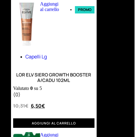
Aggiungi
al carrello
PROMO
Capelli Lg
LOR ELV SIERO GROWTH BOOSTER
A/CADU 102ML
Valutato
0
su 5
(0)
10,31
€
6,50
€
AGGIUNGI AL CARRELLO
Aggiungi