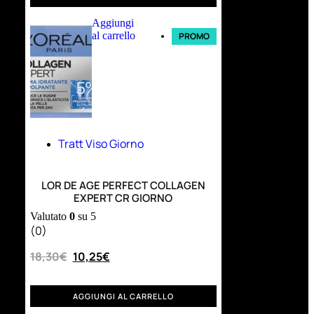
Aggiungi
al carrello
PROMO
Tratt Viso Giorno
LOR DE AGE PERFECT COLLAGEN
EXPERT CR GIORNO
Valutato
0
su 5
(0)
18,30
€
10,25
€
AGGIUNGI AL CARRELLO