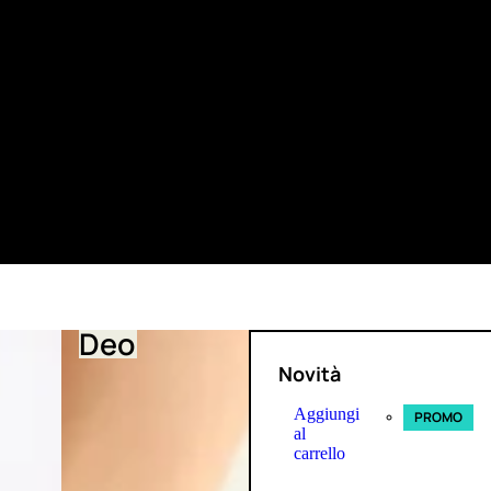
Deo
Novità
Aggiungi
PROMO
al
carrello