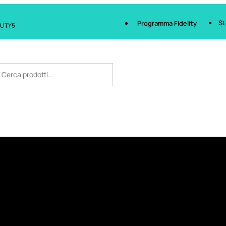
St
Programma Fidelity
AUTY5