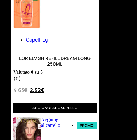
Capelli Lg
LOR ELV SH REFILL DREAM LONG
250ML
Valutato
0
su 5
(0)
4,63
€
2,92
€
AGGIUNGI AL CARRELLO
Aggiungi
al carrello
PROMO