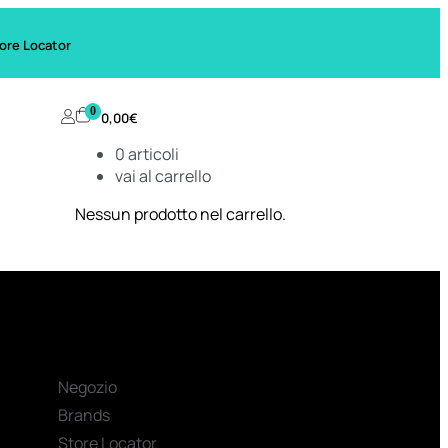
ore Locator
0
0,00
€
0
articoli
vai al carrello
Nessun prodotto nel carrello.
Negozio
Brands
Store Locator