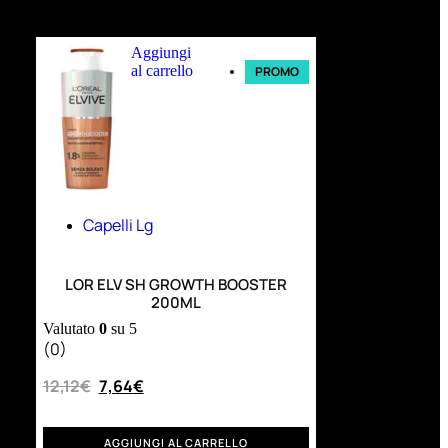
Ultimi arrivi
Aggiungi
al carrello
PROMO
Capelli Lg
LOR ELV SH GROWTH BOOSTER
200ML
Valutato
0
su 5
(0)
12,12
€
7,64
€
AGGIUNGI AL CARRELLO