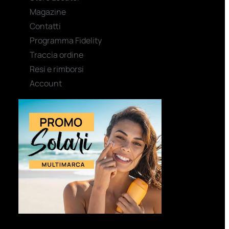
Magazine
Contatti
Programma Fidelity
Traccia ordine
Resi e rimborsi
Account