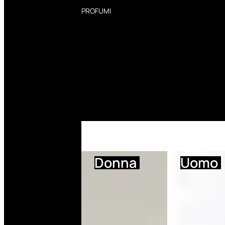
PROFUMI
Profumi Donna
Profumi Uomo
Deodoranti Donna
Deodoranti Uomo
Corpo Donna
Corpo Uomo
Profumi Capelli
Creme Mani
Bagnodoccia Donna Profumi
Bagnodoccia Uomo Profumi
Donna
Uomo