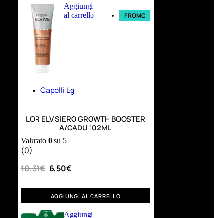
Aggiungi
al carrello
PROMO
Capelli Lg
LOR ELV SIERO GROWTH BOOSTER
A/CADU 102ML
Valutato
0
su 5
(0)
10,31
€
6,50
€
AGGIUNGI AL CARRELLO
Aggiungi