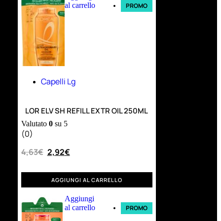
al carrello
PROMO
Capelli Lg
LOR ELV SH REFILL EXTR OIL 250ML
Valutato
0
su 5
(0)
4,63
€
2,92
€
AGGIUNGI AL CARRELLO
Aggiungi
al carrello
PROMO