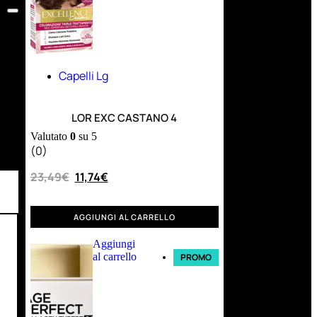
Capelli Lg
LOR EXC CASTANO 4
Valutato
0
su 5
(0)
23,49
€
11,74
€
AGGIUNGI AL CARRELLO
Aggiungi
al carrello
PROMO