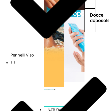
Doposole
Docce
doposole
Pennelli Viso
NATURALI