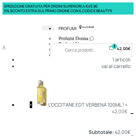
SPEDIZIONE GRATUITA PER ORDINI SUPERIORI A €49,90
5% SCONTO EXTRA SUL PRIMO ORDINE CON IL CODICE BEAUTY5
PROFUMI
Profumi Donna
Profumi Uomo
1
42,00
€
Deodoranti Donna
Deodoranti Uomo
1
articoli
Corpo Donna
vai al carrello
Corpo Uomo
Profumi Capelli
Creme Mani
Bagnodoccia Donna Profumi
Bagnodoccia Uomo Profumi
×
L'OCCITANE EDT VERBENA 100ML
1 ×
42,00
€
Deo
Donna
Uomo
Subtotale:
42,00
€