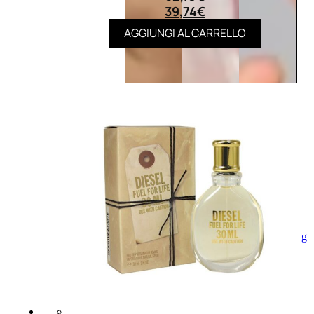
39,74
€
AGGIUNGI AL CARRELLO
Aggiungi
al
carrello