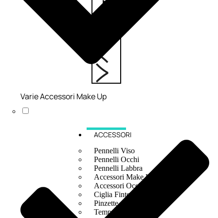
6,83
€
ESAURITO
Varie Accessori Make Up
ACCESSORI
Pennelli Viso
Pennelli Occhi
Pennelli Labbra
Accessori Make Up
Accessori Occhi
Ciglia Finte
Pinzette
Temperamatite