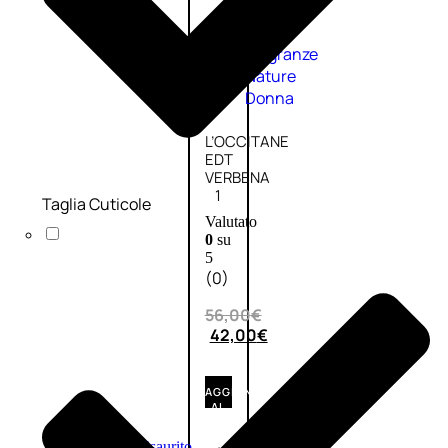
Fragranze
Nature
Donna
L’OCCITANE
EDT
VERBENA
1
Taglia Cuticole
Valutato
0
su
5
(0)
56,00
€
42,00
€
AGGIUNGI
AL
CARRELLO
Esaurito