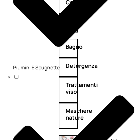
Corpo
Mani
Bagno
Detergenza
Piumini E Spugnette
Trattamenti
viso
Maschere
nature