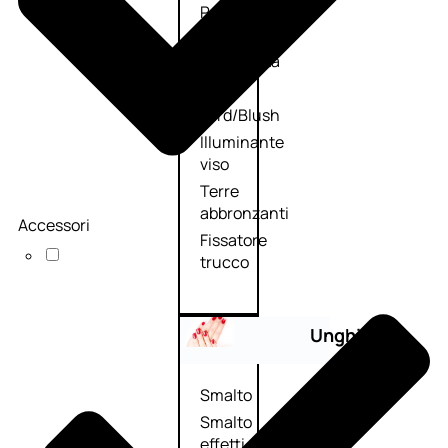
Primer
viso
Fondotinta
Cipria
Fard/Blush
Illuminante
viso
Terre
abbronzanti
Accessori
Fissatore
trucco
Unghie
Smalto
Smalto
effetti