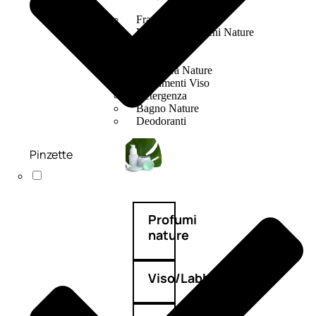
Fragranze Nature
Viso/Labbra/Occhi Nature
Corpo
Mani
Maschera Nature
Trattamenti Viso
Detergenza
Bagno Nature
Deodoranti
Pinzette
Profumi
nature
Viso/Labbra/Occhi