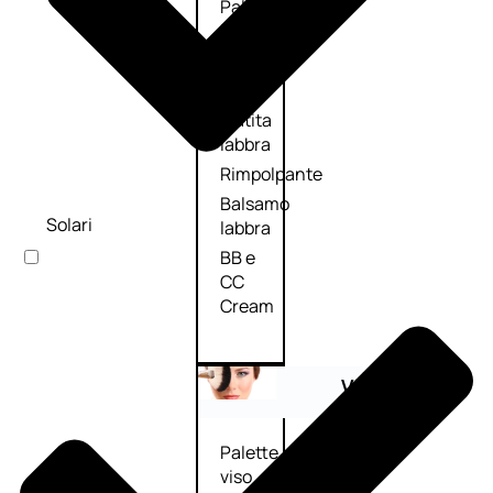
Palette
labbra
Rossetto
Gloss
Matita
labbra
Rimpolpante
Balsamo
Solari
labbra
BB e
CC
Cream
Viso
Palette
viso