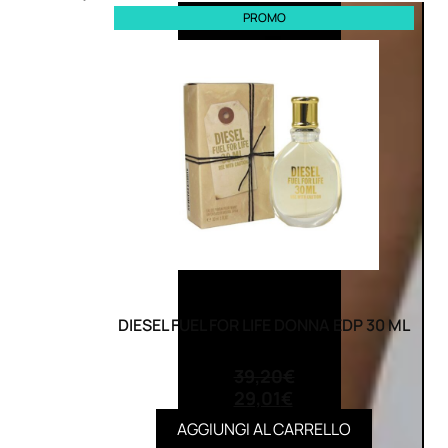
PROMO
DIESEL FUEL FOR LIFE DONNA EDP 30 ML
(0)
39,20
€
29,01
€
AGGIUNGI AL CARRELLO