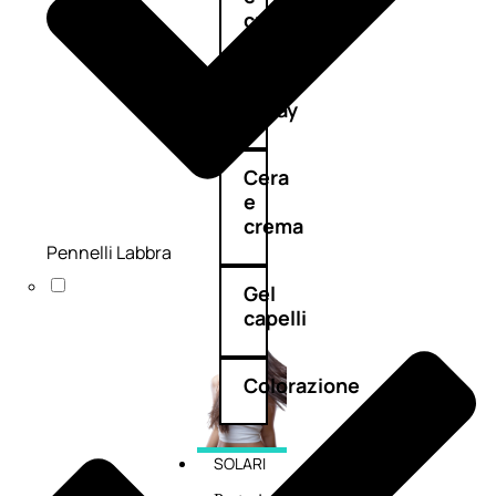
cristalli
Spray
Cera
e
crema
Pennelli Labbra
Gel
capelli
Colorazione
SOLARI