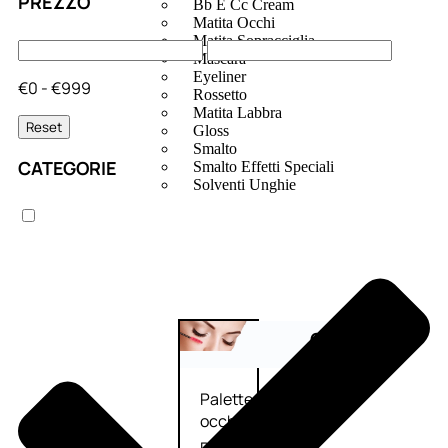
PREZZO
Bb E Cc Cream
Matita Occhi
Matita Sopracciglia
Mascara
Eyeliner
€0 - €999
Rossetto
Matita Labbra
Reset
Gloss
Smalto
CATEGORIE
Smalto Effetti Speciali
Solventi Unghie
Occhi
Palette
occhi