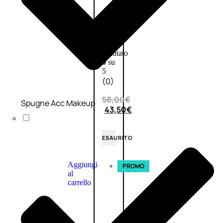
L’OCCITANE
EDT
VERBENA
E
Valutato
0
su
5
(0)
58,00
€
Spugne Acc Makeup
43,50
€
ESAURITO
Aggiungi
PROMO
al
carrello