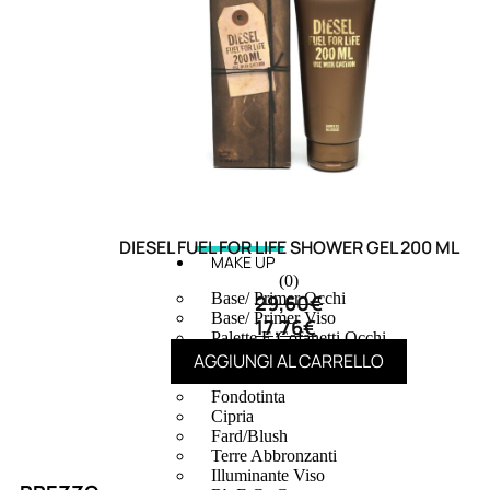
DIESEL FUEL FOR LIFE SHOWER GEL 200 ML
MAKE UP
(0)
Base/ Primer Occhi
29,60
€
Base/ Primer Viso
17,76
€
Palette E Cofanetti Occhi
Palette E Cofanetti Viso
AGGIUNGI AL CARRELLO
Palette E Cofanetti Labbra
Fondotinta
Cipria
Fard/Blush
Terre Abbronzanti
Illuminante Viso