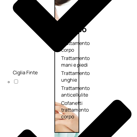
Corpo
Trattamento
corpo
Trattamento
mani e piedi
Ciglia Finte
Trattamento
unghie
Trattamento
anticellulite
Cofanetti
trattamento
corpo