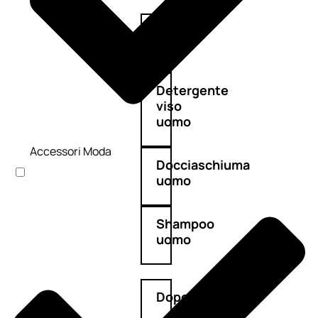
Antietà
uomo
Detergente
viso
uomo
Accessori Moda
Docciaschiuma
uomo
Shampoo
uomo
Dopobarba