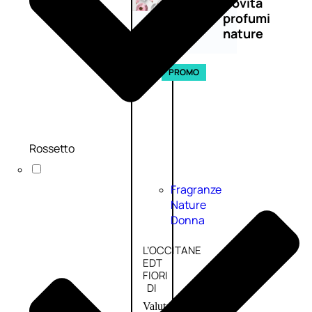
Novità
profumi
nature
Esaurito
PROMO
Rossetto
Fragranze
Nature
Donna
L’OCCITANE
EDT
FIORI
DI
Valutato