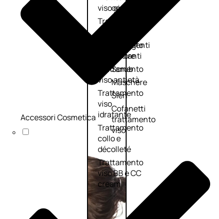
viso giorno
occhi
Trattamento
Trattamento
viso notte
labbra
Trattamento
Detergenti
viso 24 ore
trattanti
Trattamento
Scrub
viso antietà
Maschere
Trattamento
Sieri
viso
Cofanetti
idratante
Accessori Cosmetica
trattamento
Trattamento
viso
collo e
décolleté
Trattamento
viso BB e CC
cream