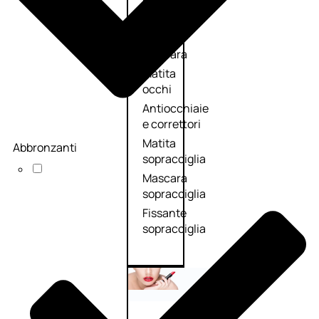
Primer
occhi
Eyeliner
Mascara
Matita
occhi
Antiocchiaie
e correttori
Matita
Abbronzanti
sopracciglia
Mascara
sopracciglia
Fissante
sopracciglia
Labbra