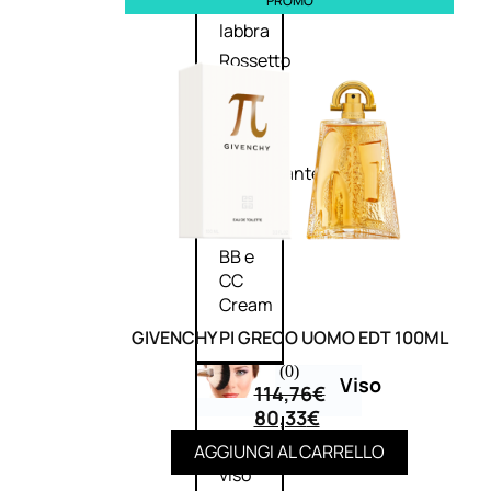
PROMO
Palette
labbra
Rossetto
Gloss
Matita
labbra
Rimpolpante
Balsamo
labbra
BB e
CC
Cream
GIVENCHY PI GRECO UOMO EDT 100ML
(0)
Viso
114,76
€
80,33
€
Palette
AGGIUNGI AL CARRELLO
viso