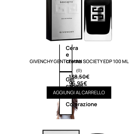
cristalli
Spray
Cera
e
crema
GIVENCHY GENTLEMAN SOCIETY EDP 100 ML
(0)
138,50
€
Gel
96,95
€
capelli
AGGIUNGI AL CARRELLO
Colorazione
SOLARI