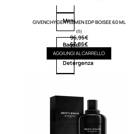
Corpo
Mani
GIVENCHY GENTLEMEN EDP BOISEE 60 ML
(0)
96,95
€
67,86
€
Bagno
AGGIUNGI AL CARRELLO
Detergenza
Trattamenti
viso
Maschere
nature