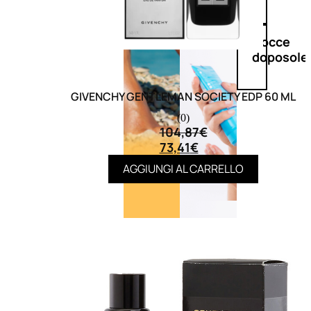
Doposole
Docce
doposole
GIVENCHY GENTLEMAN SOCIETY EDP 60 ML
(0)
104,87
€
73,41
€
AGGIUNGI AL CARRELLO
NATURALI