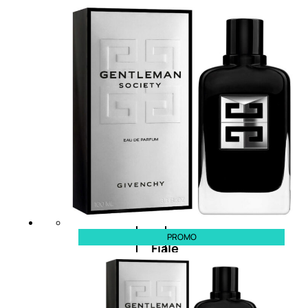
Balsamo
Mousse
Olii
capelli
Maschere
Lozioni
PROMO
Fiale
Sieri
e