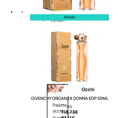
Bb E Cc Cream
Matita Occhi
Matita Sopracciglia
Mascara
PROMO
Eyeliner
Rossetto
Matita Labbra
Gloss
Smalto
Smalto Effetti Speciali
Solventi Unghie
Occhi
GIVENCHY ORGANZA DONNA EDP 50ML
Palette
(0)
occhi
118,73
€
83,11
€