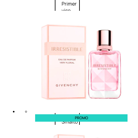
Primer
viso
Fondotinta
Cipria
Fard/Blush
Illuminante
viso
Terre
abbronzanti
Fissatore
trucco
Unghie
PROMO
Smalto
Smalto
effetti