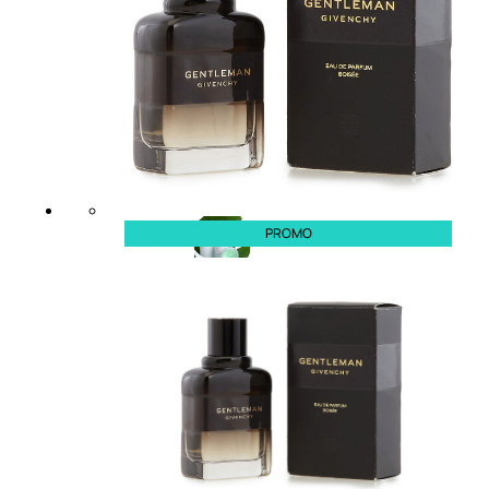
Fragranze Nature
Viso/Labbra/Occhi Nature
Corpo
Mani
Maschera Nature
Trattamenti Viso
Detergenza
Bagno Nature
Deodoranti
PROMO
Profumi
nature
Viso/Labbra/Occhi