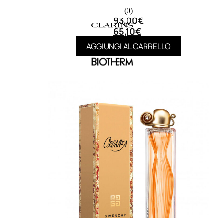
(0)
93,00
€
65,10
€
AGGIUNGI AL CARRELLO
MAKE UP
Base/ Primer Occhi
Base/ Primer Viso
Palette E Cofanetti Occhi
Palette E Cofanetti Viso
Palette E Cofanetti Labbra
Fondotinta
Cipria
Fard/Blush
Terre Abbronzanti
Illuminante Viso