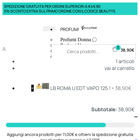
SPEDIZIONE GRATUITA PER ORDINI SUPERIORI A €49,90
5% SCONTO EXTRA SUL PRIMO ORDINE CON IL CODICE BEAUTY5
PROFUMI
Profumi Donna
Profumi Uomo
1
38,90
€
Deodoranti Donna
Deodoranti Uomo
1
articoli
Corpo Donna
vai al carrello
Corpo Uomo
Profumi Capelli
Creme Mani
Bagnodoccia Donna Profumi
×
LB ROMA U EDT VAPO 125
1 ×
38,90
€
Bagnodoccia Uomo Profumi
Subtotale:
38,90
€
Deo
Donna
Uomo
Aggiungi ancora prodotti per 11,00€ e ottieni la spedizione gratuita