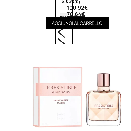
6,83
€
(0)
100,92
€
70,64
€
ESAURITO
AGGIUNGI AL CARRELLO
ACCESSORI
Pennelli Viso
Pennelli Occhi
Pennelli Labbra
Accessori Make Up
Accessori Occhi
Ciglia Finte
Pinzette
Temperamatite