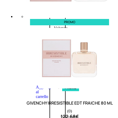
L’OCCITANE
EDT
VERBENA
E
PROMO
Valutato
0
su
5
(0)
58,00
€
43,50
€
ESAURITO
Aggiungi
PROMO
al
carrello
GIVENCHY IRRESISTIBLE EDT FRAICHE 80 ML
(0)
122,68
€