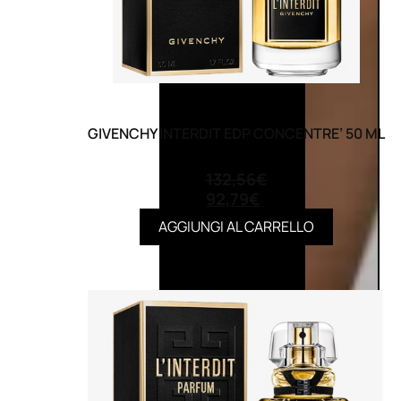
GIVENCHY INTERDIT EDP CONCENTRE’ 50 ML
(0)
132,56
€
92,79
€
AGGIUNGI AL CARRELLO