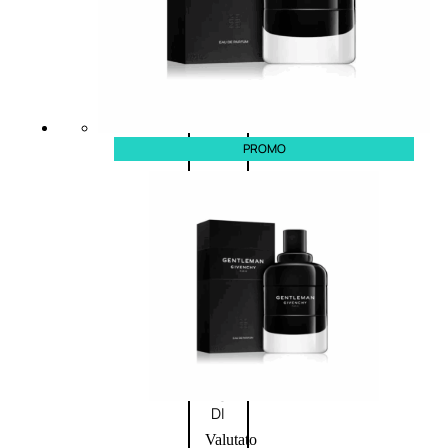
Novità
profumi
nature
Esaurito
PROMO
PROMO
Fragranze
Nature
Donna
L’OCCITANE
EDT
FIORI
DI
Valutato