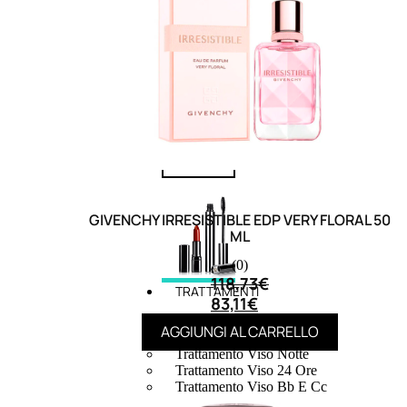
speciali
Solvente
Trattamenti
unghie
Cofanetti
unghie
GIVENCHY IRRESISTIBLE EDP VERY FLORAL 50
ML
(0)
118,73
€
TRATTAMENTI
83,11
€
Trattamento Viso Antieta
AGGIUNGI AL CARRELLO
Trattamento Viso Giorno
Trattamento Viso Notte
Trattamento Viso 24 Ore
Trattamento Viso Bb E Cc
Cream