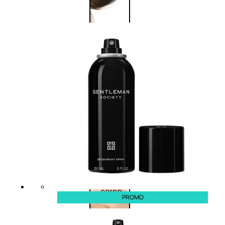
Corpo
Trattamento
corpo
Trattamento
mani e piedi
Trattamento
unghie
Trattamento
anticellulite
Cofanetti
trattamento
corpo
PROMO