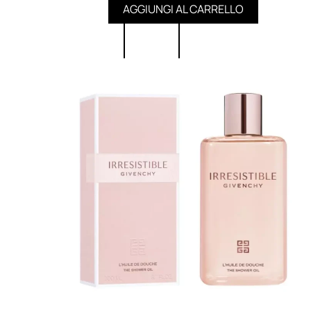
AGGIUNGI AL CARRELLO
UOMO
Detergente Viso Uomo
Dopobarba Uomo
Antieta Uomo
Anticaduta Uomo
Contorno Occhi Uomo
Bagnodoccia Uomo Profumi
Docciaschiuma Uomo
Corpo Uomo
Deodoranti Uomo
Confezioni Trattamenti Uomo