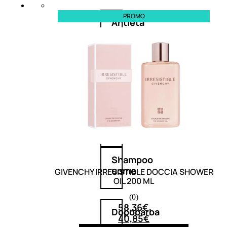
PROMO
Antietà
uomo
Detergente
viso
uomo
Docciaschiuma
uomo
Shampoo
uomo
GIVENCHY IRRESISTIBLE DOCCIA SHOWER
OIL 200 ML
(0)
58,36
€
Dopobarba
40,85
€