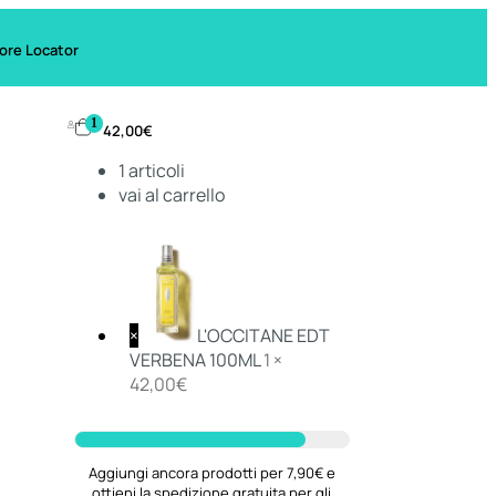
ore Locator
1
42,00
€
1
articoli
vai al carrello
×
L'OCCITANE EDT
VERBENA 100ML
1 ×
42,00
€
Aggiungi ancora prodotti per 7,90€ e
ottieni la spedizione gratuita per gli