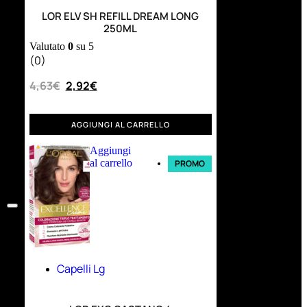
LOR ELV SH REFILL DREAM LONG
250ML
Valutato
0
su 5
(0)
4,63
€
2,92
€
AGGIUNGI AL CARRELLO
Aggiungi
al carrello
PROMO
Capelli Lg