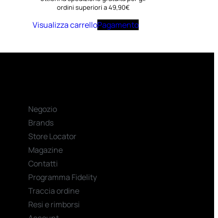
ordini superiori a 49,90€
Visualizza carrello
Pagamento
Negozio
Brands
Store Locator
Magazine
Contatti
Programma Fidelity
Traccia ordine
Resi e rimborsi
Account