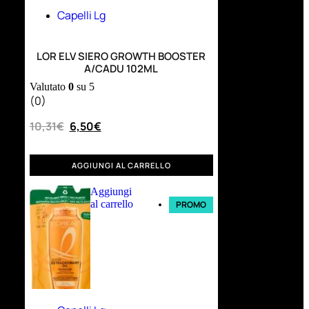
Capelli Lg
LOR ELV SIERO GROWTH BOOSTER
A/CADU 102ML
Valutato
0
su 5
(0)
10,31
€
6,50
€
AGGIUNGI AL CARRELLO
Aggiungi
al carrello
PROMO