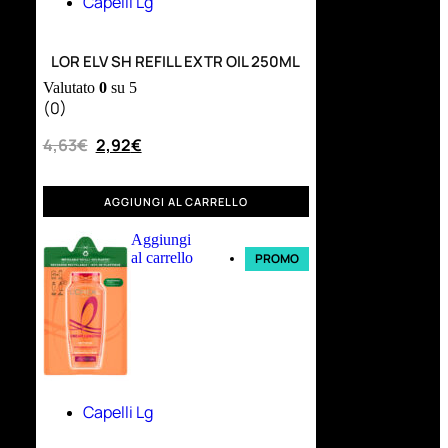
Capelli Lg
LOR ELV SH REFILL EXTR OIL 250ML
Valutato
0
su 5
(0)
4,63
€
2,92
€
AGGIUNGI AL CARRELLO
Aggiungi
al carrello
PROMO
Capelli Lg