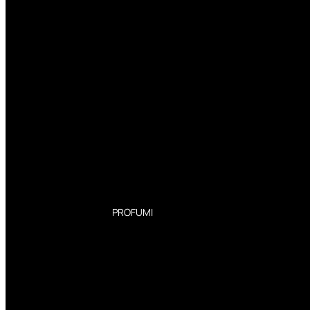
PROFUMI
Profumi Donna
Profumi Uomo
Deodoranti Donna
Deodoranti Uomo
Corpo Donna
Corpo Uomo
Profumi Capelli