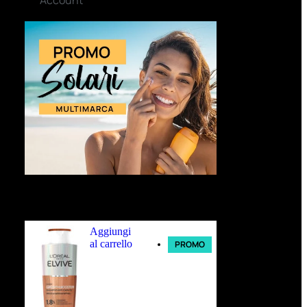
Ultimi arrivi
Aggiungi
al carrello
PROMO