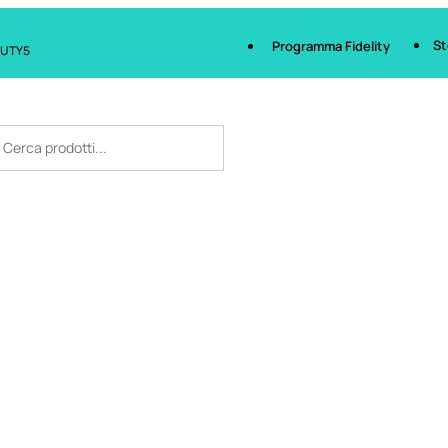
St
Programma Fidelity
AUTY5