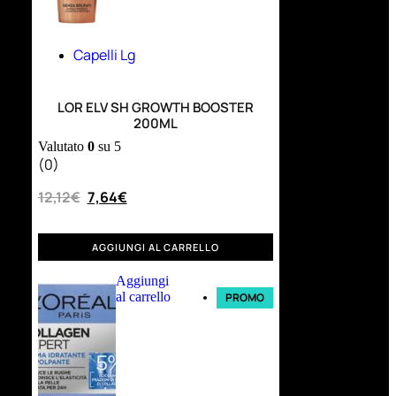
Capelli Lg
LOR ELV SH GROWTH BOOSTER
200ML
Valutato
0
su 5
(0)
12,12
€
7,64
€
AGGIUNGI AL CARRELLO
Aggiungi
al carrello
PROMO