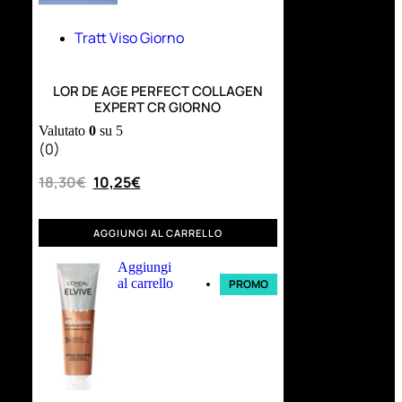
Tratt Viso Giorno
LOR DE AGE PERFECT COLLAGEN
EXPERT CR GIORNO
Valutato
0
su 5
(0)
18,30
€
10,25
€
AGGIUNGI AL CARRELLO
Aggiungi
al carrello
PROMO