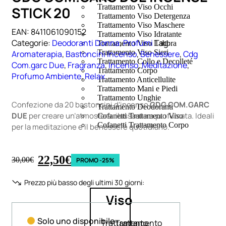
Trattamento Viso Occhi
STICK 20
Trattamento Viso Detergenza
Trattamento Viso Maschere
EAN:
8411061090152
Trattamento Viso Idratante
Categorie:
Deodoranti Donna
,
Profumi
Tag:
Trattamento Viso Labbra
Trattamento Viso Sieri
Aromaterapia
,
Bastoncini Incenso
,
Benessere
,
Cdg
Trattamento Collo e Decolleté
Com.garc Due
,
Fragranza
,
Incenso
,
Meditazione
,
Trattamento Corpo
Profumo Ambiente
,
Relax
Trattamento Anticellulite
Trattamento Mani e Piedi
Trattamento Unghie
Confezione da 20 bastoncini d’incenso
CDG COM.GARC
Trattamento Deodoranti
DUE
per creare un’atmosfera rilassante e profumata. Ideali
Cofanetti Trattamento Viso
Cofanetti Trattamento Corpo
per la meditazione e il benessere quotidiano.
22,50
€
30,00
€
PROMO -25%
Prezzo più basso degli ultimi 30 giorni:
Viso
Solo uno disponibile
Trattamento
Trattamento