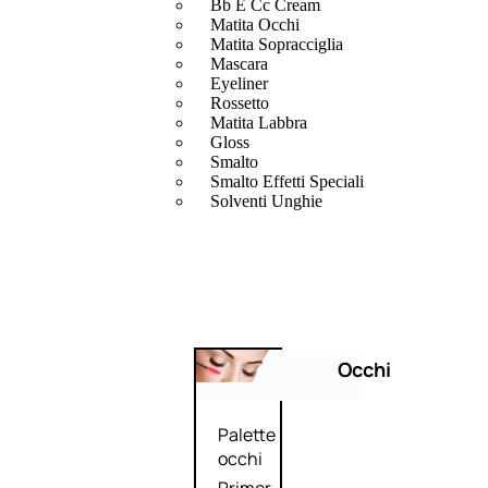
Bb E Cc Cream
Matita Occhi
Matita Sopracciglia
Mascara
Eyeliner
Rossetto
Matita Labbra
Gloss
Smalto
Smalto Effetti Speciali
Solventi Unghie
Occhi
Palette
occhi