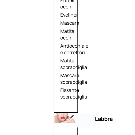
Primer
occhi
Eyeliner
Mascara
Matita
occhi
Antiocchiaie
e correttori
Matita
sopracciglia
Mascara
sopracciglia
Fissante
sopracciglia
Labbra