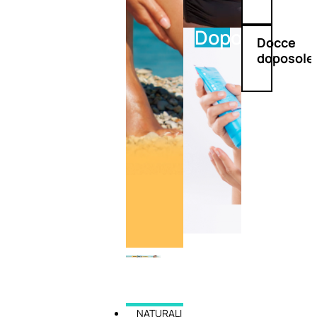
Doposole
Docce
doposole
NATURALI