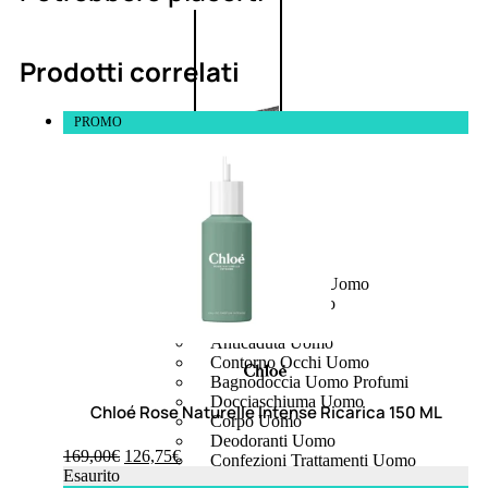
Prodotti correlati
PROMO
UOMO
Detergente Viso Uomo
Dopobarba Uomo
Antieta Uomo
Anticaduta Uomo
Contorno Occhi Uomo
Bagnodoccia Uomo Profumi
Docciaschiuma Uomo
Chloé Rose Naturelle Intense Ricarica 150 ML
Corpo Uomo
Deodoranti Uomo
169,00
€
126,75
€
Confezioni Trattamenti Uomo
Esaurito