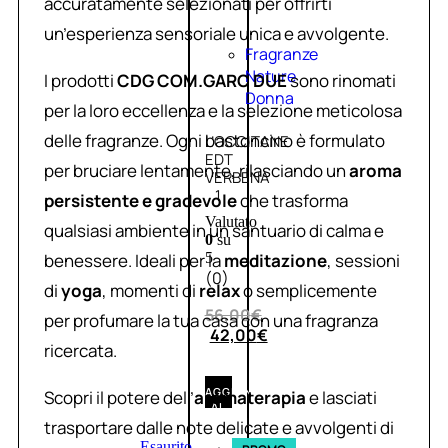
accuratamente selezionati per offrirti
un’esperienza sensoriale unica e avvolgente.
Fragranze
Nature
I prodotti
CDG COM.GARC DUE
sono rinomati
Donna
per la loro eccellenza e la selezione meticolosa
delle fragranze. Ogni bastoncino è formulato
L’OCCITANE
EDT
per bruciare lentamente, rilasciando un
aroma
VERBENA
1
persistente e gradevole
che trasforma
Valutato
qualsiasi ambiente in un santuario di calma e
0
su
benessere. Ideali per la
meditazione
, sessioni
5
(0)
di
yoga
, momenti di
relax
o semplicemente
56,00
€
per profumare la tua casa con una fragranza
42,00
€
ricercata.
AGGIUNGI
Scopri il potere dell’
aromaterapia
e lasciati
AL
CARRELLO
trasportare dalle note delicate e avvolgenti di
Esaurito