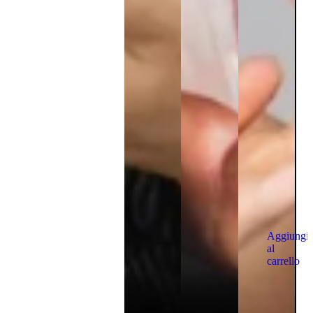
Aggiungi
al
carrello