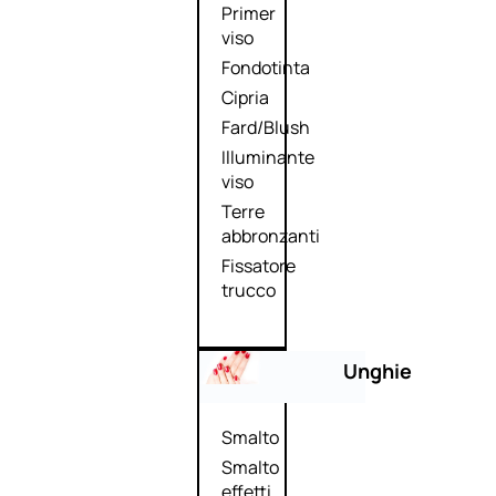
Primer
viso
Fondotinta
Cipria
Fard/Blush
Illuminante
viso
Terre
abbronzanti
Fissatore
trucco
Unghie
Smalto
Smalto
effetti