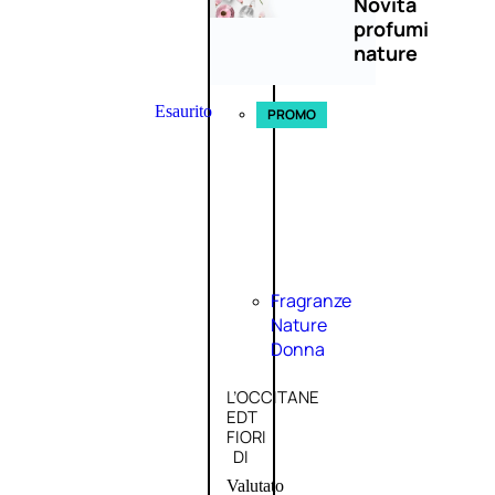
Novità
profumi
nature
Esaurito
PROMO
Fragranze
Nature
Donna
L’OCCITANE
EDT
FIORI
DI
Valutato