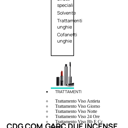
speciali
Solvente
Trattamenti
unghie
Cofanetti
unghie
TRATTAMENTI
Trattamento Viso Antieta
Trattamento Viso Giorno
Trattamento Viso Notte
Trattamento Viso 24 Ore
Trattamento Viso Bb E Cc
CDG COM.GARC DUE INCENSE
Cream