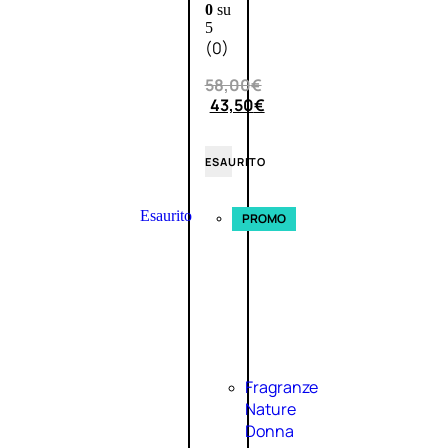
0
su
5
(0)
58,00
€
43,50
€
ESAURITO
Esaurito
PROMO
Fragranze
Nature
Donna