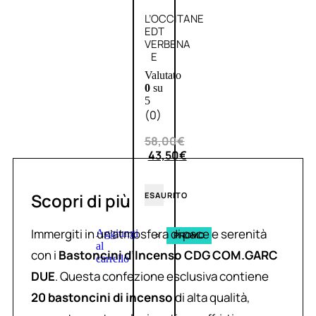
L’OCCITANE
EDT
VERBENA
E
Valutato
0
su
5
(0)
58,00
€
43,50
€
Scopri di più
ESAURITO
Immergiti in un’atmosfera di pace e serenità
Aggiungi
PROMO
al
con i
Bastoncini d’Incenso CDG COM.GARC
carrello
DUE
. Questa confezione esclusiva contiene
20 bastoncini di incenso
di alta qualità,