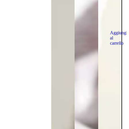
Aggiungi
al
carrello