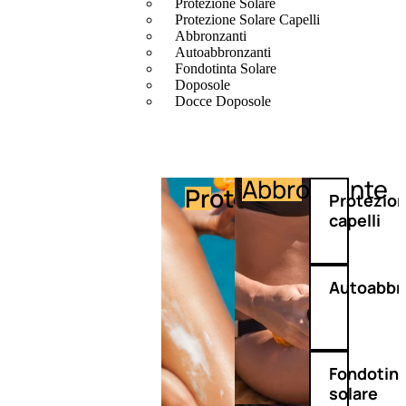
Protezione Solare
Protezione Solare Capelli
Abbronzanti
Autoabbronzanti
Fondotinta Solare
Doposole
Docce Doposole
Abbronzante
Protezione
Protezio
capelli
Autoabbr
Fondotin
solare