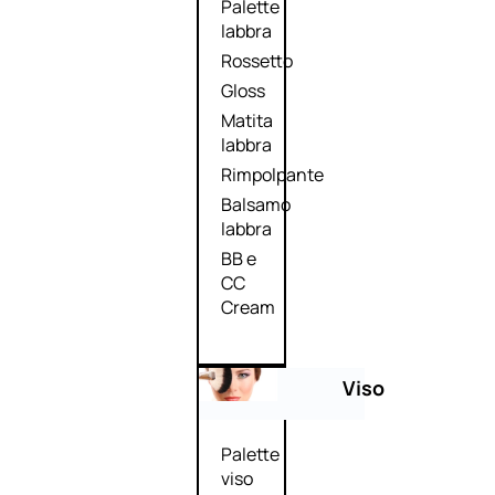
Palette
labbra
Rossetto
Gloss
Matita
labbra
Rimpolpante
Balsamo
labbra
BB e
CC
Cream
Viso
Palette
viso