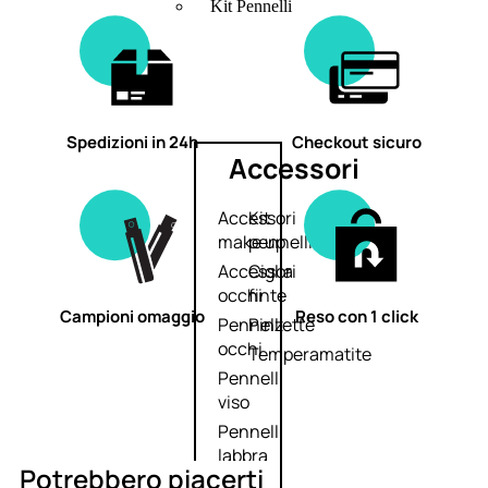
Kit Pennelli
Spedizioni in 24h
Checkout sicuro
Accessori
Accessori
Kit
make up
pennelli
Accessori
Ciglia
occhi
finte
Campioni omaggio
Reso con 1 click
Pennelli
Pinzette
occhi
Temperamatite
Pennelli
viso
Pennelli
labbra
Potrebbero piacerti