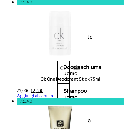
PROMO
Antietà
uomo
Detergente
viso
uomo
Docciaschiuma
uomo
Ck One Deodorant Stick 75ml
Shampoo
25,00
€
12,50
€
Aggiungi al carrello
uomo
PROMO
Dopobarba