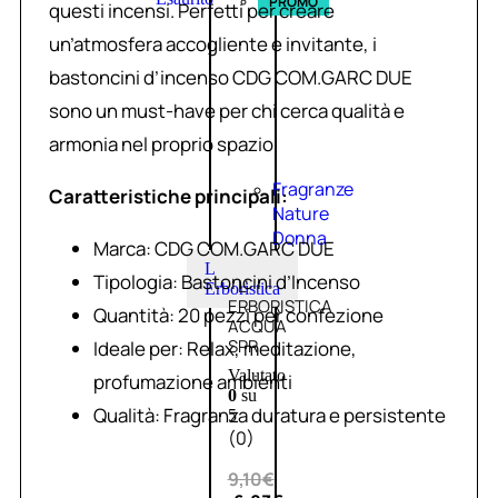
PROMO
questi incensi. Perfetti per creare
un’atmosfera accogliente e invitante, i
bastoncini d’incenso CDG COM.GARC DUE
sono un must-have per chi cerca qualità e
armonia nel proprio spazio.
Fragranze
Caratteristiche principali:
Nature
Donna
Marca: CDG COM.GARC DUE
L
Tipologia: Bastoncini d’Incenso
L’
Erboristica
ERBORISTICA
Quantità: 20 pezzi per confezione
ACQUA
SPR
Ideale per: Relax, meditazione,
Valutato
profumazione ambienti
0
su
Qualità: Fragranza duratura e persistente
5
(0)
9,10
€