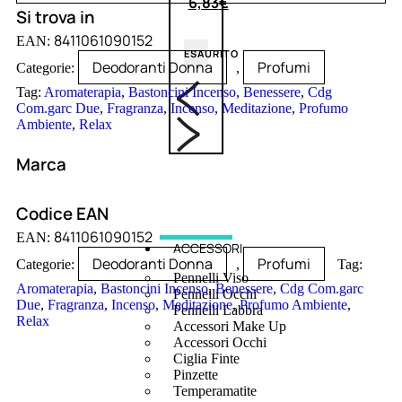
6,83
€
Si trova in
8411061090152
EAN:
ESAURITO
Deodoranti Donna
Profumi
Categorie:
,
Tag:
Aromaterapia
,
Bastoncini Incenso
,
Benessere
,
Cdg
Com.garc Due
,
Fragranza
,
Incenso
,
Meditazione
,
Profumo
Ambiente
,
Relax
Marca
Codice EAN
8411061090152
EAN:
ACCESSORI
Deodoranti Donna
Profumi
Categorie:
,
Tag:
Pennelli Viso
Aromaterapia
,
Bastoncini Incenso
,
Benessere
,
Cdg Com.garc
Pennelli Occhi
Due
,
Fragranza
,
Incenso
,
Meditazione
,
Profumo Ambiente
,
Pennelli Labbra
Relax
Accessori Make Up
Accessori Occhi
Ciglia Finte
Pinzette
Temperamatite