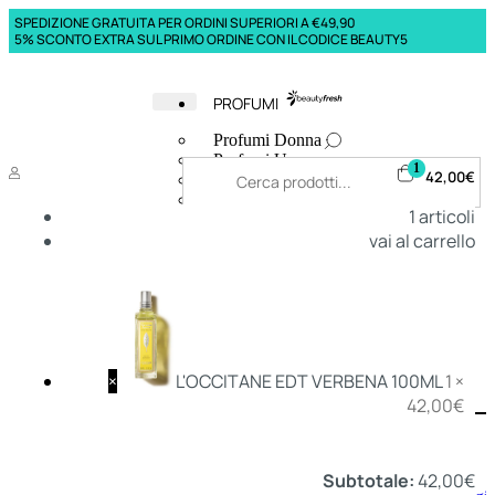
SPEDIZIONE GRATUITA PER ORDINI SUPERIORI A €49,90
5% SCONTO EXTRA SUL PRIMO ORDINE CON IL CODICE BEAUTY5
PROFUMI
Profumi Donna
Profumi Uomo
1
42,00
€
Deodoranti Donna
Deodoranti Uomo
1
articoli
Corpo Donna
vai al carrello
Corpo Uomo
Profumi Capelli
Creme Mani
Bagnodoccia Donna Profumi
Bagnodoccia Uomo Profumi
×
L'OCCITANE EDT VERBENA 100ML
1 ×
42,00
€
Deo
Donna
Uomo
Subtotale:
42,00
€