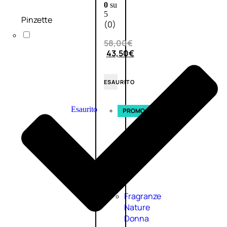
0
su
5
Pinzette
(0)
58,00
€
43,50
€
ESAURITO
Esaurito
PROMO
Fragranze
Nature
Donna