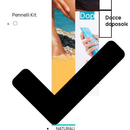
Doposole
Pennelli Kit
Docce
doposole
NATURALI