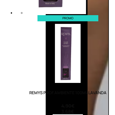
PROMO
REMYS PROF.AMBIENTE 100ML LAVANDA
(0)
4,90
€
3,68
€