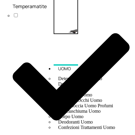
Temperamatite
UOMO
Detergente Viso Uomo
Dopobarba Uomo
Antieta Uomo
Anticaduta Uomo
Contorno Occhi Uomo
Bagnodoccia Uomo Profumi
Docciaschiuma Uomo
Corpo Uomo
Deodoranti Uomo
Confezioni Trattamenti Uomo