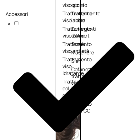
viso giorno
occhi
Trattamento
Trattamento
Accessori
viso notte
labbra
Trattamento
Detergenti
viso 24 ore
trattanti
Trattamento
Scrub
viso antietà
Maschere
Trattamento
Sieri
viso
Cofanetti
idratante
trattamento
Trattamento
viso
collo e
décolleté
Trattamento
viso BB e CC
cream