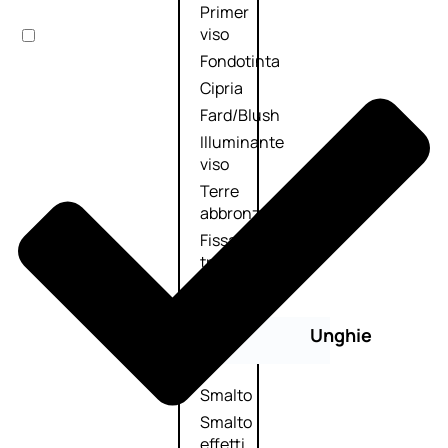
Primer
viso
Fondotinta
Cipria
Fard/Blush
Illuminante
viso
Terre
abbronzanti
Fissatore
trucco
Unghie
Smalto
Smalto
effetti