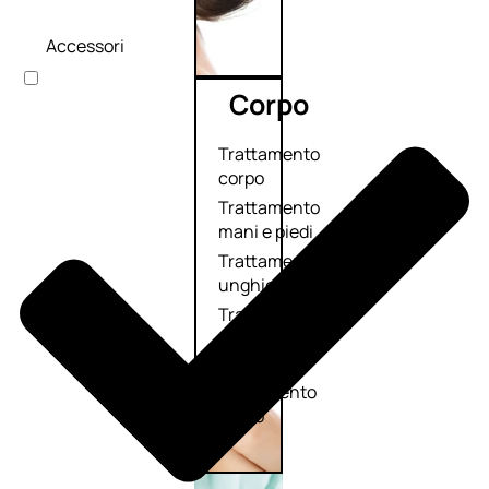
Accessori
Corpo
Trattamento
corpo
Trattamento
mani e piedi
Trattamento
unghie
Trattamento
anticellulite
Cofanetti
trattamento
corpo