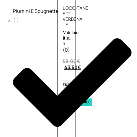
L’OCCITANE
Piumini E Spugnette
EDT
VERBENA
E
Valutato
0
su
5
(0)
58,00
€
43,50
€
ESAURITO
Aggiungi
PROMO
al
carrello