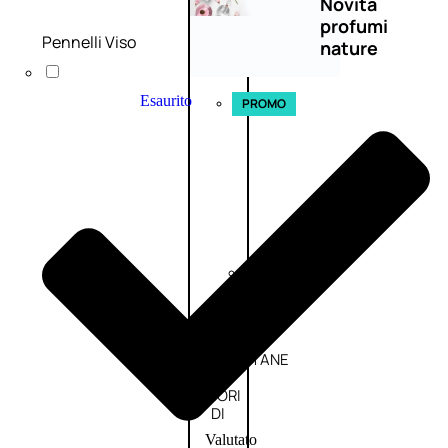
Novità
profumi
Pennelli Viso
nature
Esaurito
PROMO
Fragranze
Nature
Donna
L’OCCITANE
EDT
FIORI
DI
Valutato