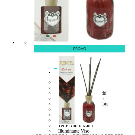
PROMO
MAKE UP
Base/ Primer Occhi
Base/ Primer Viso
Palette E Cofanetti Occhi
Palette E Cofanetti Viso
Palette E Cofanetti Labbra
Fondotinta
Cipria
Fard/Blush
Terre Abbronzanti
Illuminante Viso