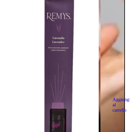
Aggiungi
al
carrello