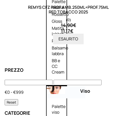
Palette
REMYS CFZ PROF.AMB.250ML+PROF.75ML
labbra
RED TOBACCO 2025
Rossetto
(0)
Gloss
14,90
€
Matita
11,17
€
labbra
ESAURITO
Rimpolpante
Balsamo
labbra
BB e
CC
PREZZO
Cream
Viso
€0 - €999
Reset
Palette
viso
CATEGORIE