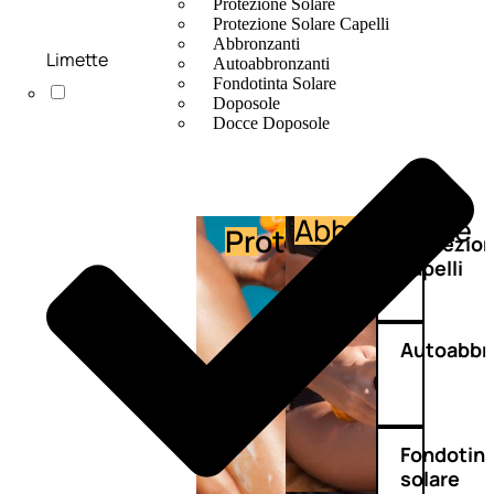
Protezione Solare
Protezione Solare Capelli
Abbronzanti
Limette
Autoabbronzanti
Fondotinta Solare
Doposole
Docce Doposole
Abbronzante
Protezione
Protezio
capelli
Autoabbr
Fondotin
solare