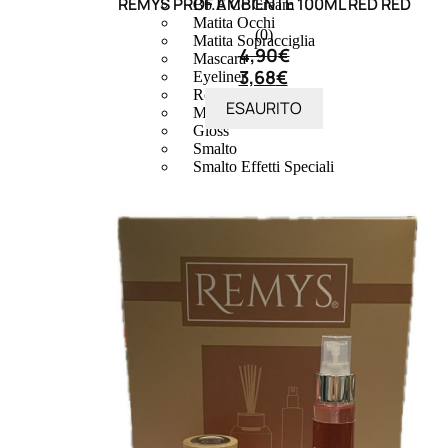
REMYS PROF.AMBIENTE 100ML RED RED
Bb E Cc Cream
Matita Occhi
(0)
Matita Sopracciglia
4,90
€
Mascara
3,68
€
Eyeliner
Rossetto
ESAURITO
Matita Labbra
Gloss
Smalto
Smalto Effetti Speciali
Solventi Unghie
Occhi
Palette
occhi