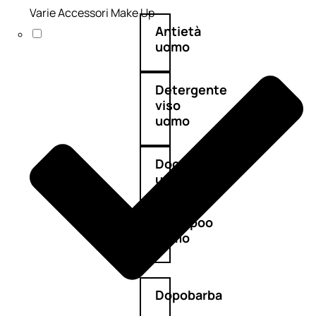
Varie Accessori Make Up
Antietà
uomo
Detergente
viso
uomo
Docciaschiuma
uomo
Shampoo
uomo
Dopobarba