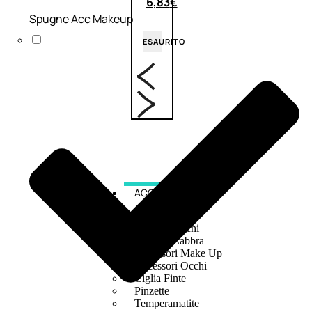
6,83
€
Spugne Acc Makeup
ESAURITO
ACCESSORI
Pennelli Viso
Pennelli Occhi
Pennelli Labbra
Accessori Make Up
Accessori Occhi
Ciglia Finte
Pinzette
Temperamatite