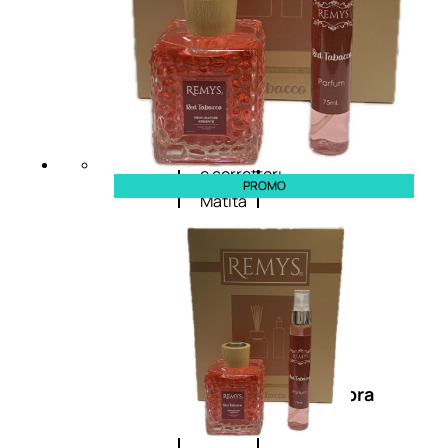
Primer
occhi
Eyeliner
Mascara
Matita
occhi
Antiocchiaie
e correttori
PROMO
Matita
sopracciglia
Mascara
sopracciglia
Fissante
sopracciglia
Labbra