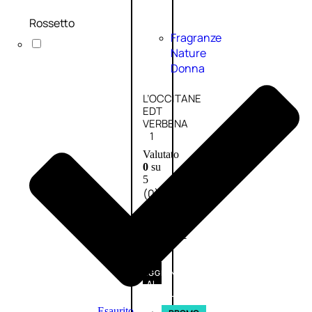
Rossetto
Fragranze
Nature
Donna
L’OCCITANE
EDT
VERBENA
1
Valutato
0
su
5
(0)
56,00
€
42,00
€
AGGIUNGI
AL
CARRELLO
Esaurito