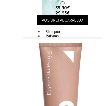
(0)
39,90
€
29,93
€
AGGIUNGI AL CARRELLO
CAPELLI
Shampoo
Balsamo
Mousse
Olii Capelli
Maschere
Lozioni
Fiale
Sieri e Cristalli
Spray
Cera e Crema
Gel Capelli
Colorazione
Shampoo