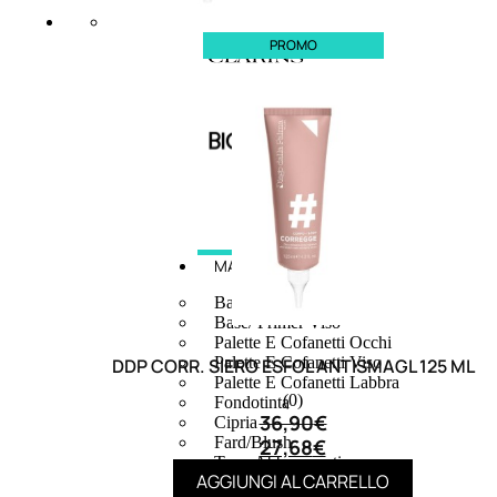
PROMO
MAKE UP
Base/ Primer Occhi
Base/ Primer Viso
Palette E Cofanetti Occhi
Palette E Cofanetti Viso
DDP CORR. SIERO ESFOL ANTISMAGL 125 ML
Palette E Cofanetti Labbra
(0)
Fondotinta
36,90
€
Cipria
Fard/Blush
27,68
€
Terre Abbronzanti
AGGIUNGI AL CARRELLO
Illuminante Viso