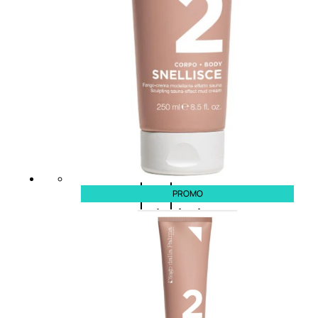
Balsamo
Mousse
Olii
capelli
Maschere
PROMO
Lozioni
Fiale
Sieri
e