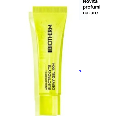
Novità
profumi
nature
Esaurito
PROMO
Fragranze
Nature
Donna
L’OCCITANE
EDT
FIORI
DI
Valutato