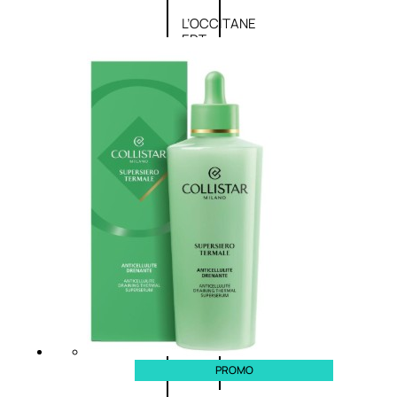
L’OCCITANE
EDT
VERBENA
E
Valutato
0
su
5
(0)
58,00
€
43,50
€
ESAURITO
Aggiungi
PROMO
al
carrello
PROMO