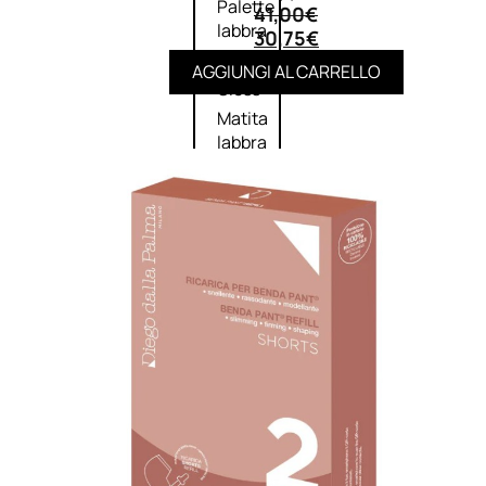
Palette
41,00
€
labbra
30,75
€
Rossetto
AGGIUNGI AL CARRELLO
Gloss
Matita
labbra
Rimpolpante
Balsamo
labbra
BB e
CC
Cream
Viso
Palette
viso