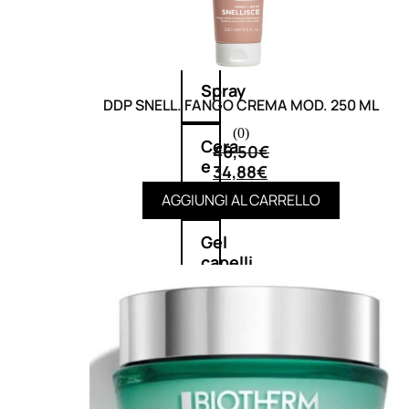
cristalli
Spray
DDP SNELL. FANGO CREMA MOD. 250 ML
(0)
Cera
46,50
€
e
34,88
€
crema
AGGIUNGI AL CARRELLO
Gel
capelli
Colorazione
SOLARI