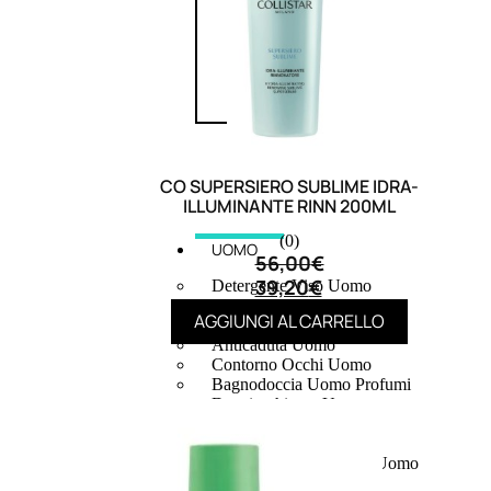
CO SUPERSIERO SUBLIME IDRA-
ILLUMINANTE RINN 200ML
(0)
UOMO
56,00
€
39,20
€
Detergente Viso Uomo
Dopobarba Uomo
AGGIUNGI AL CARRELLO
Antieta Uomo
Anticaduta Uomo
Contorno Occhi Uomo
Bagnodoccia Uomo Profumi
Docciaschiuma Uomo
Corpo Uomo
Deodoranti Uomo
Confezioni Trattamenti Uomo