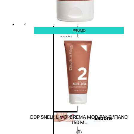
Primer
occhi
Eyeliner
Mascara
Matita
PROMO
occhi
Antiocchiaie
e correttori
Matita
sopracciglia
Mascara
sopracciglia
Fissante
sopracciglia
DDP SNELL.LIMO-CREMA MOD.PANC/FIANC
Labbra
150 ML
(0)