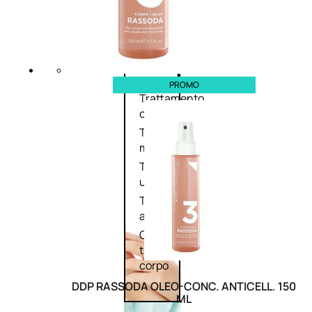
Corpo
PROMO
Trattamento
corpo
Trattamento
mani e piedi
Trattamento
unghie
Trattamento
anticellulite
Cofanetti
trattamento
corpo
DDP RASSODA OLEO-CONC. ANTICELL. 150
ML