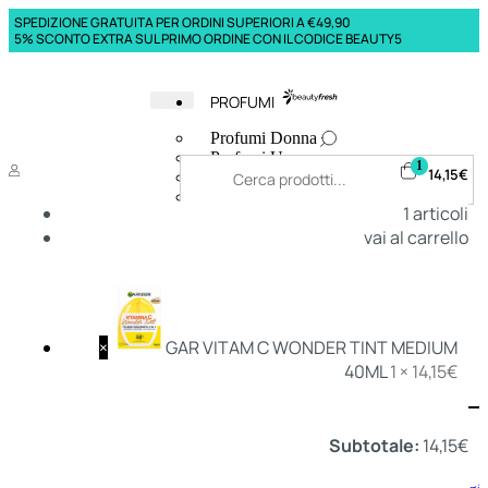
SPEDIZIONE GRATUITA PER ORDINI SUPERIORI A €49,90
5% SCONTO EXTRA SUL PRIMO ORDINE CON IL CODICE BEAUTY5
PROFUMI
Profumi Donna
Profumi Uomo
1
14,15
€
Deodoranti Donna
Deodoranti Uomo
1
articoli
Corpo Donna
vai al carrello
Corpo Uomo
Profumi Capelli
Creme Mani
Bagnodoccia Donna Profumi
Bagnodoccia Uomo Profumi
×
GAR VITAM C WONDER TINT MEDIUM
40ML
1 ×
14,15
€
Deo
Donna
Uomo
Subtotale:
14,15
€