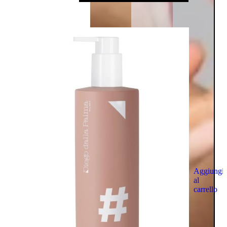
Aggiungi
al
carrello