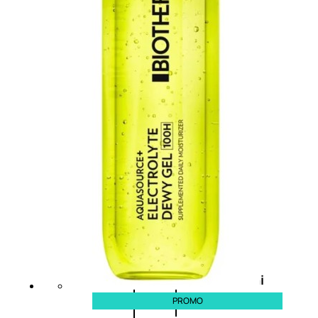
Fragranze Nature
Viso/Labbra/Occhi Nature
Corpo
Mani
Maschera Nature
Trattamenti Viso
Detergenza
Bagno Nature
Deodoranti
Profumi
nature
Viso/Labbra/Occhi
PROMO