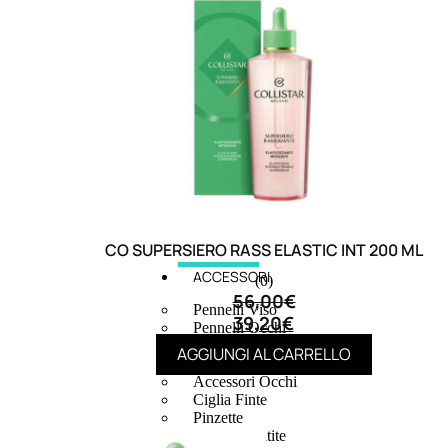
6,83
€
ESAURITO
CO SUPERSIERO RASS ELASTIC INT 200 ML
ACCESSORI
(0)
56,00
€
Pennelli Viso
39,20
€
Pennelli Occhi
Pennelli Labbra
AGGIUNGI AL CARRELLO
Accessori Make Up
Accessori Occhi
Ciglia Finte
Pinzette
Temperamatite