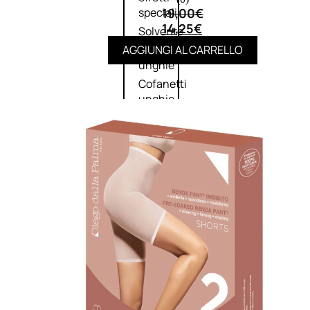
19,00
€
speciali
14,25
€
Solvente
AGGIUNGI AL CARRELLO
Trattamenti
unghie
Cofanetti
unghie
TRATTAMENTI
Trattamento Viso Antieta
Trattamento Viso Giorno
Trattamento Viso Notte
Trattamento Viso 24 Ore
Trattamento Viso Bb E Cc
Cream