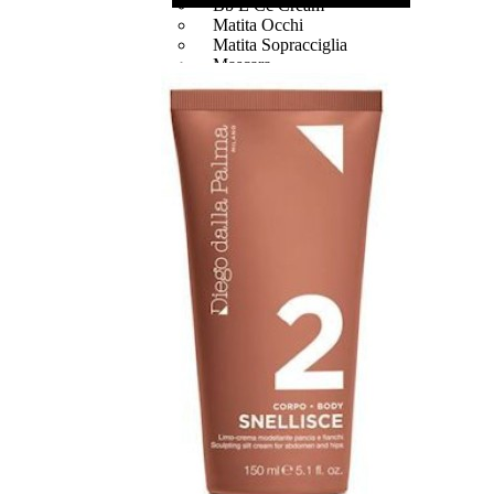
Bb E Cc Cream
Matita Occhi
Matita Sopracciglia
Mascara
Eyeliner
Rossetto
Matita Labbra
Gloss
Smalto
Smalto Effetti Speciali
Solventi Unghie
Occhi
Palette
occhi