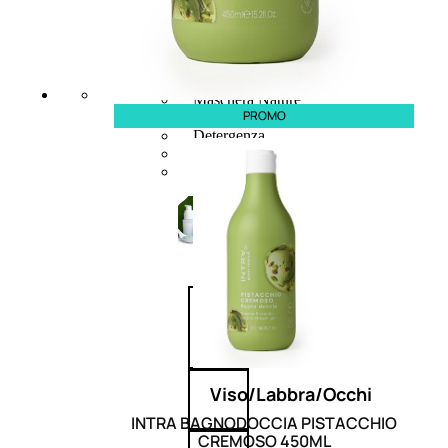
Fragranze Nature
Viso/Labbra/Occhi Nature
Corpo
Mani
Maschera Nature
PROMO
Trattamenti Viso
Detergenza
Bagno Nature
Deodoranti
Profumi
nature
Viso/Labbra/Occhi
INTRA BAGNODOCCIA PISTACCHIO
CREMOSO 450ML