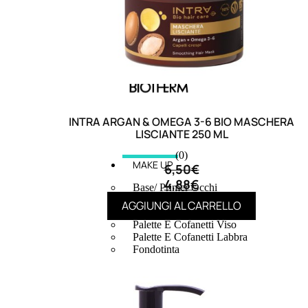
INTRA ARGAN & OMEGA 3-6 BIO MASCHERA
LISCIANTE 250 ML
(0)
MAKE UP
6,50
€
4,88
€
Base/ Primer Occhi
Base/ Primer Viso
AGGIUNGI AL CARRELLO
Palette E Cofanetti Occhi
Palette E Cofanetti Viso
Palette E Cofanetti Labbra
Fondotinta
Cipria
Fard/Blush
Terre Abbronzanti
Illuminante Viso