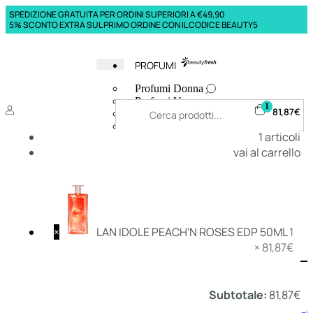
SPEDIZIONE GRATUITA PER ORDINI SUPERIORI A €49,90
5% SCONTO EXTRA SUL PRIMO ORDINE CON IL CODICE BEAUTY5
PROFUMI
Profumi Donna
Profumi Uomo
1
81,87
€
Deodoranti Donna
Deodoranti Uomo
1
articoli
Corpo Donna
vai al carrello
Corpo Uomo
Profumi Capelli
Creme Mani
Bagnodoccia Donna Profumi
Bagnodoccia Uomo Profumi
×
LAN IDOLE PEACH'N ROSES EDP 50ML
1
×
81,87
€
Deo
Donna
Uomo
Subtotale:
81,87
€