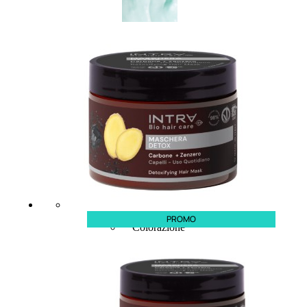
CAPELLI
Shampoo
Balsamo
Mousse
Olii Capelli
Maschere
Lozioni
Fiale
Sieri e Cristalli
Spray
Cera e Crema
Gel Capelli
PROMO
Colorazione
Shampoo