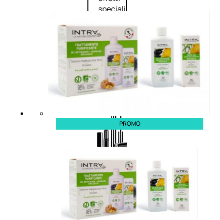
speciali
Solvente
Trattamenti
unghie
Cofanetti
unghie
PROMO
TRATTAMENTI
Trattamento Viso Antieta
Trattamento Viso Giorno
Trattamento Viso Notte
Trattamento Viso 24 Ore
Trattamento Viso Bb E Cc
Cream