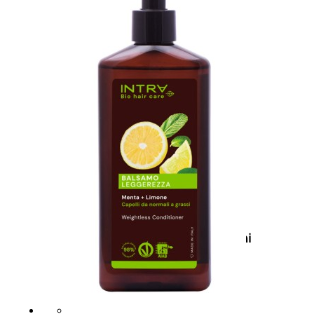
Bb E Cc Cream
Matita Occhi
Matita Sopracciglia
Mascara
Eyeliner
Rossetto
Matita Labbra
Gloss
Smalto
Smalto Effetti Speciali
Solventi Unghie
Occhi
Palette
occhi