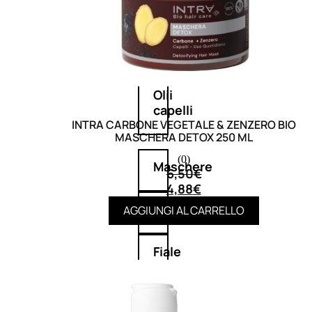
Balsamo
Mousse
Olii
capelli
INTRA CARBONE VEGETALE & ZENZERO BIO
MASCHERA DETOX 250 ML
(0)
Maschere
6,50
€
4,88
€
Lozioni
AGGIUNGI AL CARRELLO
Fiale
Sieri
e