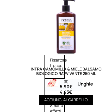
Primer
viso
Fondotinta
Cipria
Fard/Blush
Illuminante
viso
Terre
abbronzanti
Fissatore
trucco
INTRA CAMOMILLA & MIELE BALSAMO
BIOLOGICO RAVVIVANTE 250 ML
(0)
Unghie
5,90
€
4,43
€
Smalto
AGGIUNGI AL CARRELLO
Smalto
effetti