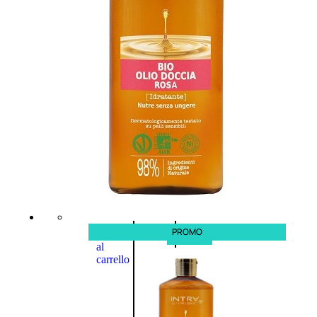
L’OCCITANE
EDT
VERBENA
E
Valutato
0
su
5
(0)
58,00
€
43,50
€
ESAURITO
PROMO
Aggiungi
PROMO
al
carrello