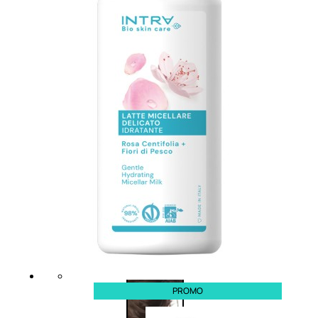
viso giorno
occhi
Trattamento
Trattamento
viso notte
labbra
Trattamento
Detergenti
viso 24 ore
trattanti
Trattamento
Scrub
viso antietà
Maschere
Trattamento
Sieri
viso
Cofanetti
idratante
trattamento
Trattamento
viso
collo e
décolleté
Trattamento
viso BB e CC
cream
PROMO