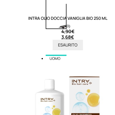
INTRA OLIO DOCCIA VANIGLIA BIO 250 ML
(0)
4,90
€
3,68
€
ESAURITO
UOMO
Detergente Viso Uomo
Dopobarba Uomo
Antieta Uomo
Anticaduta Uomo
Contorno Occhi Uomo
Bagnodoccia Uomo Profumi
Docciaschiuma Uomo
Corpo Uomo
Deodoranti Uomo
Confezioni Trattamenti Uomo