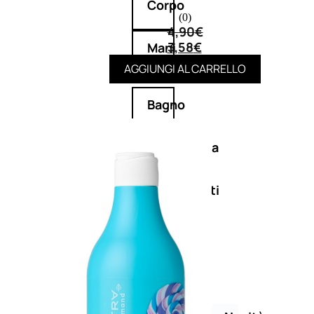
Corpo
(0)
4,90
€
3,58
€
Mani
AGGIUNGI AL CARRELLO
Bagno
Detergenza
Trattamenti
viso
Maschere
nature