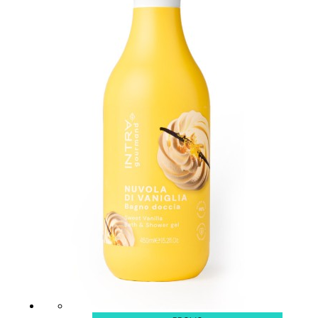
cristalli
Spray
Cera
e
crema
Gel
capelli
Colorazione
SOLARI