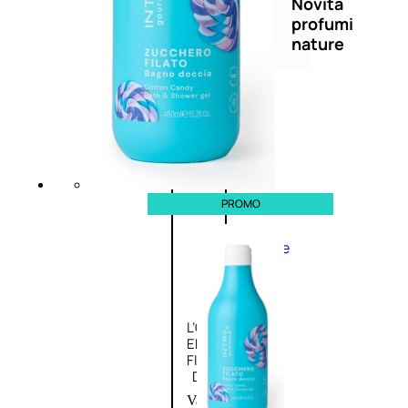
Novità
profumi
nature
Esaurito
PROMO
PROMO
Fragranze
Nature
Donna
L’OCCITANE
EDT
FIORI
DI
Valutato