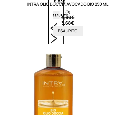
6,83
€
INTRA OLIO DOCCIA AVOCADO BIO 250 ML
(0)
ESAURITO
4,90
€
3,68
€
ESAURITO
ACCESSORI
Pennelli Viso
Pennelli Occhi
Pennelli Labbra
Accessori Make Up
Accessori Occhi
Ciglia Finte
Pinzette
Temperamatite