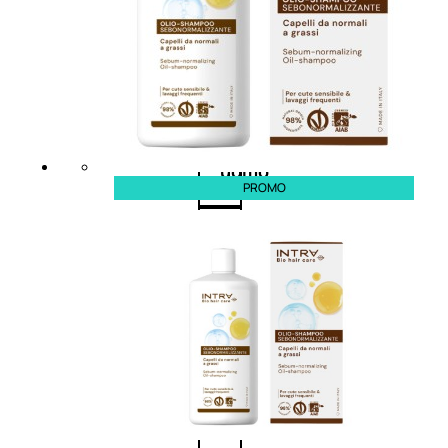
Antietà
uomo
Detergente
viso
uomo
PROMO
Docciaschiuma
uomo
Shampoo
uomo
Dopobarba