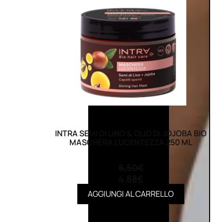
INTRA SEMI DI LINO & OLIO DI JOJOBA BIO
MASCHERA LUCENTEZZA 250 ML
(0)
6,50
€
4,88
€
AGGIUNGI AL CARRELLO