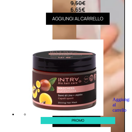
9,50
€
6,65
€
AGGIUNGI AL CARRELLO
Aggiungi
al
carrello
PROMO