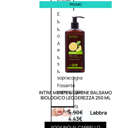
Primer
PROMO
occhi
Eyeliner
Mascara
Matita
occhi
Antiocchiaie
e correttori
Matita
sopracciglia
Mascara
sopracciglia
Fissante
sopracciglia
INTRA MENTE & LIMONE BALSAMO
BIOLOGICO LEGGEREZZA 250 ML
(0)
5,90
€
Labbra
4,43
€
AGGIUNGI AL CARRELLO