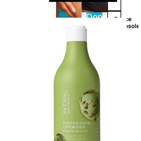
Doposole
Docce
doposole
NATURALI