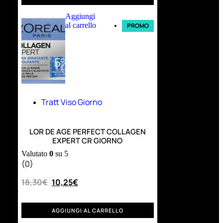
Aggiungi
al carrello
PROMO
Tratt Viso Giorno
LOR DE AGE PERFECT COLLAGEN
EXPERT CR GIORNO
Valutato
0
su 5
(0)
18,30
€
10,25
€
AGGIUNGI AL CARRELLO