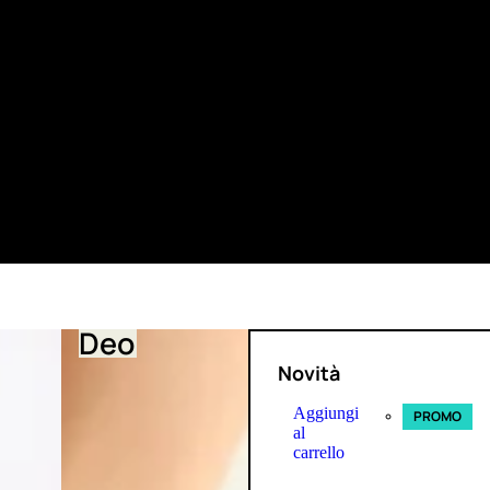
Deo
Novità
Aggiungi
PROMO
al
carrello