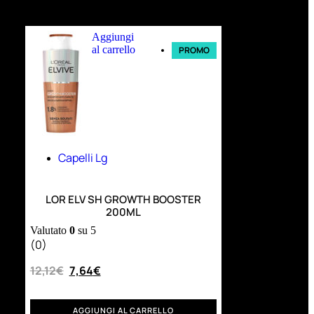
Ultimi arrivi
Aggiungi
al carrello
PROMO
Capelli Lg
LOR ELV SH GROWTH BOOSTER
200ML
Valutato
0
su 5
(0)
12,12
€
7,64
€
AGGIUNGI AL CARRELLO