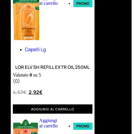
al carrello
PROMO
Capelli Lg
LOR ELV SH REFILL EXTR OIL 250ML
Valutato
0
su 5
(0)
4,63
€
2,92
€
AGGIUNGI AL CARRELLO
Aggiungi
al carrello
PROMO