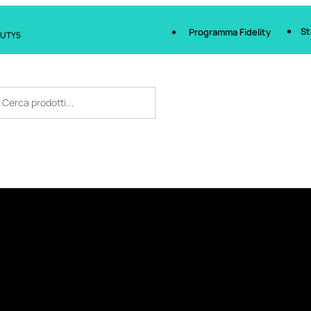
St
Programma Fidelity
AUTY5