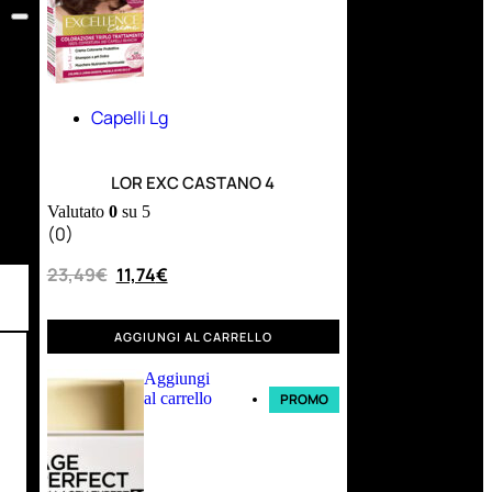
Capelli Lg
LOR EXC CASTANO 4
Valutato
0
su 5
(0)
23,49
€
11,74
€
AGGIUNGI AL CARRELLO
Aggiungi
al carrello
PROMO