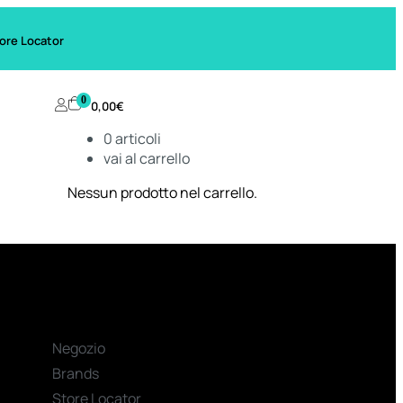
ore Locator
0
0,00
€
0
articoli
vai al carrello
Nessun prodotto nel carrello.
Negozio
Brands
Store Locator