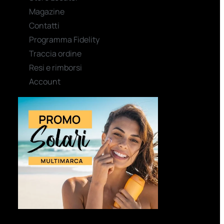
Magazine
Contatti
Programma Fidelity
Traccia ordine
Resi e rimborsi
Account