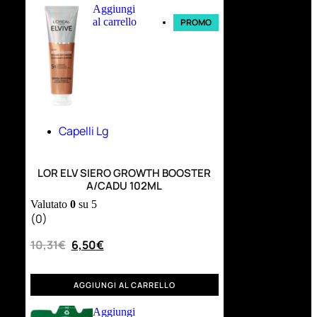
Aggiungi
al carrello
PROMO
Capelli Lg
LOR ELV SIERO GROWTH BOOSTER
A/CADU 102ML
Valutato
0
su 5
(0)
10,31
€
6,50
€
AGGIUNGI AL CARRELLO
Aggiungi