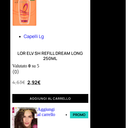
Capelli Lg
LOR ELV SH REFILL DREAM LONG
250ML
Valutato
0
su 5
(0)
4,63
€
2,92
€
AGGIUNGI AL CARRELLO
Aggiungi
al carrello
PROMO