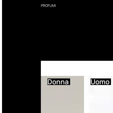
PROFUMI
Profumi Donna
Profumi Uomo
Deodoranti Donna
Deodoranti Uomo
Corpo Donna
Corpo Uomo
Profumi Capelli
Creme Mani
Bagnodoccia Donna Profumi
Bagnodoccia Uomo Profumi
Donna
Uomo