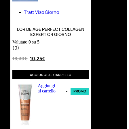
Tratt Viso Giorno
LOR DE AGE PERFECT COLLAGEN
EXPERT CR GIORNO
Valutato
0
su 5
(0)
18,30
€
10,25
€
AGGIUNGI AL CARRELLO
Aggiungi
al carrello
PROMO