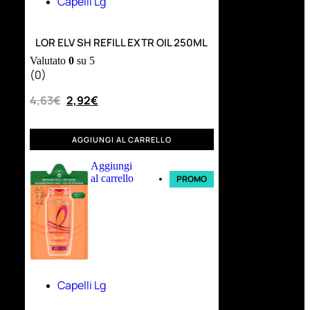
Capelli Lg
LOR ELV SH REFILL EXTR OIL 250ML
Valutato
0
su 5
(0)
4,63
€
2,92
€
AGGIUNGI AL CARRELLO
Aggiungi
al carrello
PROMO
Capelli Lg