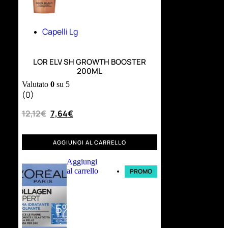
Capelli Lg
LOR ELV SH GROWTH BOOSTER
200ML
Valutato
0
su 5
(0)
12,12
€
7,64
€
AGGIUNGI AL CARRELLO
Aggiungi
al carrello
PROMO