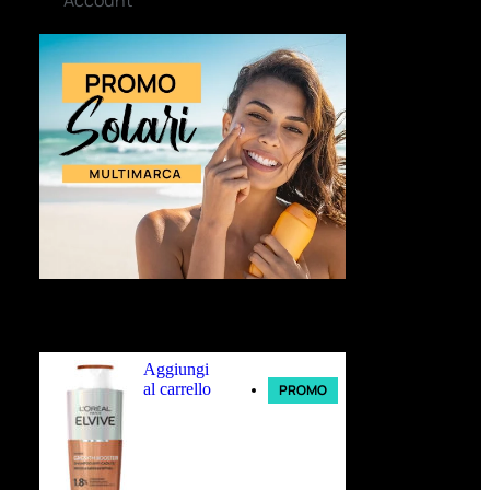
Ultimi arrivi
Aggiungi
al carrello
PROMO