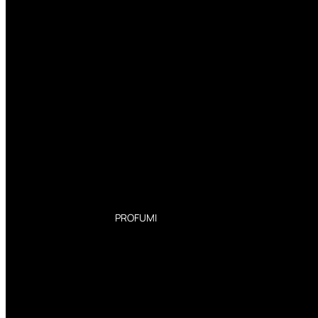
PROFUMI
Profumi Donna
Profumi Uomo
Deodoranti Donna
Deodoranti Uomo
Corpo Donna
Corpo Uomo
Profumi Capelli