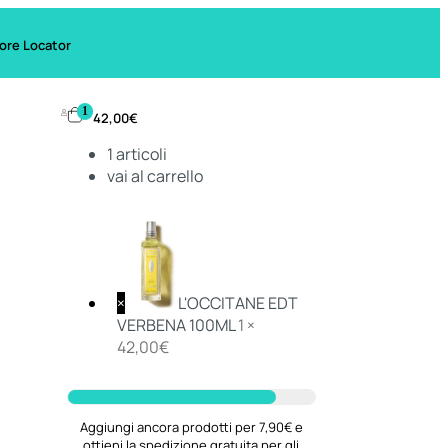
ore Locator
1
42,00
€
1
articoli
vai al carrello
×
L'OCCITANE EDT
VERBENA 100ML
1 ×
42,00
€
Aggiungi ancora prodotti per 7,90€ e
ottieni la spedizione gratuita per gli