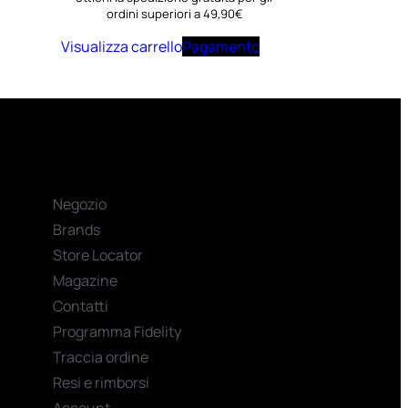
ordini superiori a 49,90€
Visualizza carrello
Pagamento
Negozio
Brands
Store Locator
Magazine
Contatti
Programma Fidelity
Traccia ordine
Resi e rimborsi
Account