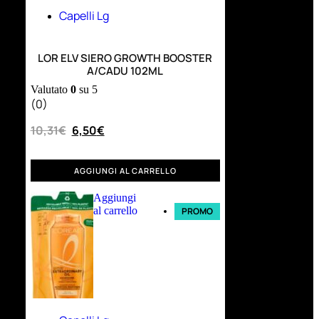
Capelli Lg
LOR ELV SIERO GROWTH BOOSTER
A/CADU 102ML
Valutato
0
su 5
(0)
10,31
€
6,50
€
AGGIUNGI AL CARRELLO
Aggiungi
al carrello
PROMO