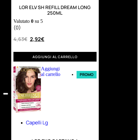
LOR ELV SH REFILL DREAM LONG
250ML
Valutato
0
su 5
(0)
4,63
€
2,92
€
AGGIUNGI AL CARRELLO
Aggiungi
al carrello
PROMO
Capelli Lg