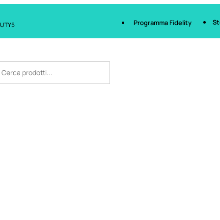
St
Programma Fidelity
AUTY5