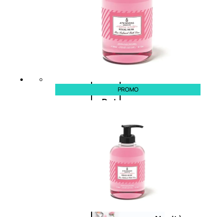
Corpo
Mani
Bagno
PROMO
Detergenza
Trattamenti
viso
Maschere
nature