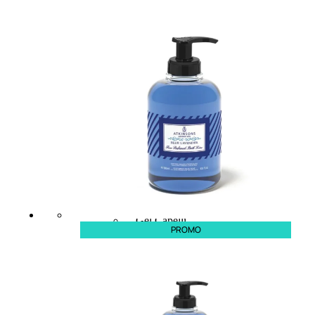
CAPELLI
Shampoo
Balsamo
Mousse
Olii Capelli
Maschere
Lozioni
Fiale
Sieri e Cristalli
Spray
Cera e Crema
Gel Capelli
PROMO
Colorazione
Shampoo