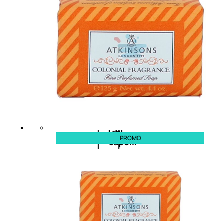
cristalli
Spray
Cera
e
crema
Gel
PROMO
capelli
Colorazione
SOLARI