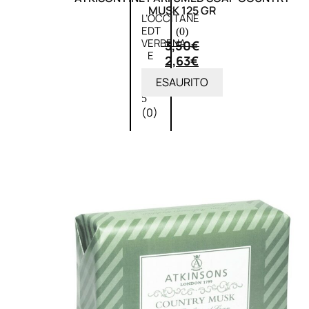
MUSK 125 GR
L’OCCITANE
EDT
(0)
VERBENA
3,50
€
E
2,63
€
Valutato
ESAURITO
0
su
5
(0)
58,00
€
43,50
€
ESAURITO
Aggiungi
PROMO
al
carrello