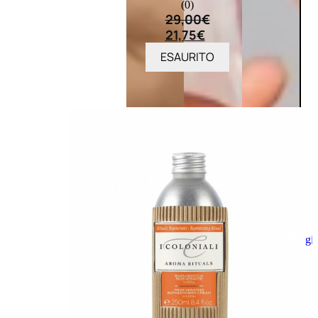
(0)
29,00
€
21,75
€
ESAURITO
Aggiungi
al
carrello