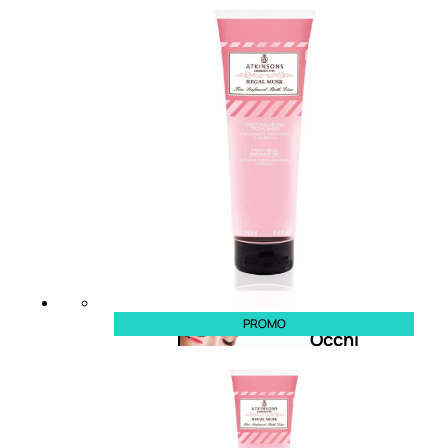
Bb E Cc Cream
Matita Occhi
Matita Sopracciglia
Mascara
Eyeliner
Rossetto
Matita Labbra
Gloss
Smalto
Smalto Effetti Speciali
Solventi Unghie
PROMO
Occhi
Palette
occhi