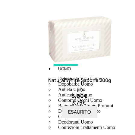
UOMO
Detergente Viso Uomo
Natural White Sapone 200g
Dopobarba Uomo
Antieta Uomo
(0)
5,00
€
Anticaduta Uomo
Contorno Occhi Uomo
3,75
€
Bagnodoccia Uomo Profumi
ESAURITO
Docciaschiuma Uomo
Corpo Uomo
Deodoranti Uomo
Confezioni Trattamenti Uomo