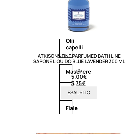
Balsamo
Mousse
Olii
capelli
ATKISONS FINE PARFUMED BATH LINE
SAPONE LIQUIDO BLUE LAVENDER 300 ML
(0)
Maschere
5,00
€
3,75
€
Lozioni
ESAURITO
Fiale
Sieri
e