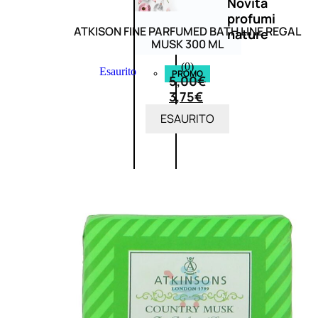
Novità
profumi
ATKISON FINE PARFUMED BATH LINE REGAL
nature
MUSK 300 ML
(0)
Esaurito
PROMO
5,00
€
3,75
€
ESAURITO
Fragranze
Nature
Donna
L’OCCITANE
EDT
FIORI
DI
Valutato