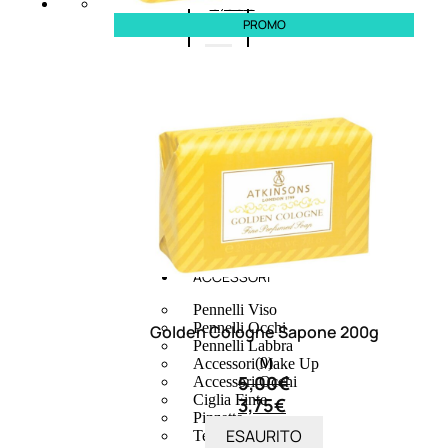
6,83
€
PROMO
ESAURITO
ACCESSORI
Pennelli Viso
Pennelli Occhi
Golden Cologne Sapone 200g
Pennelli Labbra
(0)
Accessori Make Up
5,00
€
Accessori Occhi
Ciglia Finte
3,75
€
Pinzette
ESAURITO
Temperamatite