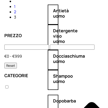
1
Antietà
2
uomo
3
Detergente
PREZZO
viso
uomo
Docciaschiuma
€0 - €999
uomo
Reset
CATEGORIE
Shampoo
uomo
Dopobarba