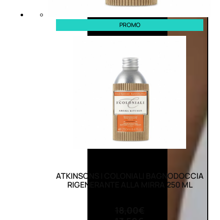
PROMO
ATKINSONS I COLONIALI BAGNODOCCIA
RIGENERANTE ALLA MIRRA 250 ML
(0)
18,00
€