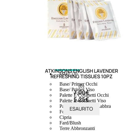
ATKINSONS ENGLISH LAVENDER
MAKE UP
REFRESHING TISSUES 10PZ
Base/ Primer Occhi
(0)
Base/ Primer Viso
7,00
€
Palette E Cofanetti Occhi
5,25
€
Palette E Cofanetti Viso
Palette E Cofanetti Labbra
ESAURITO
Fondotinta
Cipria
Fard/Blush
Terre Abbronzanti
Illuminante Viso