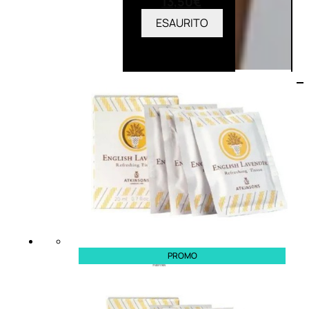
13,50
€
ESAURITO
PROMO