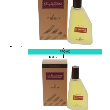
Palette
labbra
Rossetto
Gloss
Matita
labbra
Rimpolpante
Balsamo
labbra
PROMO
BB e
CC
Cream
Viso
Palette
viso