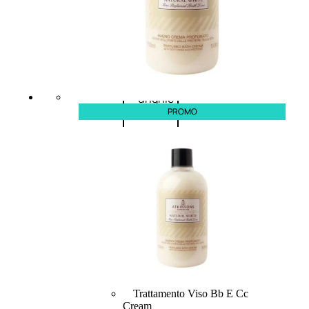
speciali
Solvente
Trattamenti
unghie
Cofanetti
unghie
PROMO
TRATTAMENTI
Trattamento Viso Antieta
Trattamento Viso Giorno
Trattamento Viso Notte
Trattamento Viso 24 Ore
Trattamento Viso Bb E Cc
Cream