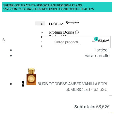
SPEDIZIONE GRATUITA PER ORDINI SUPERIORI A €49,90
5% SCONTO EXTRA SUL PRIMO ORDINE CON IL CODICE BEAUTY5
PROFUMI
Profumi Donna
Profumi Uomo
1
63,62
€
Deodoranti Donna
Deodoranti Uomo
1
articoli
Corpo Donna
vai al carrello
Corpo Uomo
Profumi Capelli
Creme Mani
Bagnodoccia Donna Profumi
Bagnodoccia Uomo Profumi
×
BURB GODDESS AMBER VANILLA EDPI
30ML RIC.LE
1 ×
63,62
€
Deo
Donna
Uomo
Subtotale:
63,62
€