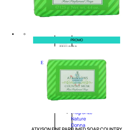
0
su
5
(0)
58,00
€
43,50
€
PROMO
ESAURITO
Esaurito
PROMO
Fragranze
Nature
Donna
ATKISON FINE PARFUMED SOAP COUNTRY