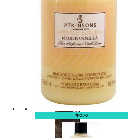
viso giorno
occhi
Trattamento
Trattamento
viso notte
labbra
Trattamento
Detergenti
viso 24 ore
trattanti
Trattamento
Scrub
viso antietà
Maschere
Trattamento
Sieri
viso
Cofanetti
idratante
trattamento
Trattamento
viso
collo e
décolleté
Trattamento
viso BB e CC
cream
PROMO