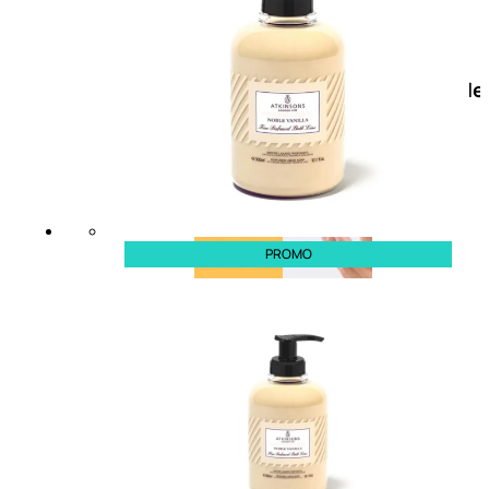
Doposole
Docce
doposole
PROMO
NATURALI