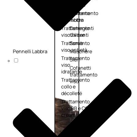
viso giorno
occhi
Trattamento
Trattamento
viso notte
labbra
Trattamento
Detergenti
viso 24 ore
trattanti
Trattamento
Scrub
viso antietà
Pennelli Labbra
Maschere
Trattamento
Sieri
viso
Cofanetti
idratante
trattamento
Trattamento
viso
collo e
décolleté
Trattamento
viso BB e CC
cream