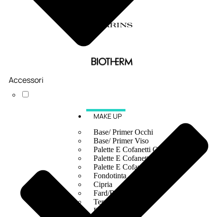
Accessori
MAKE UP
Base/ Primer Occhi
Base/ Primer Viso
Palette E Cofanetti Occhi
Palette E Cofanetti Viso
Palette E Cofanetti Labbra
Fondotinta
Cipria
Fard/Blush
Terre Abbronzanti
Illuminante Viso