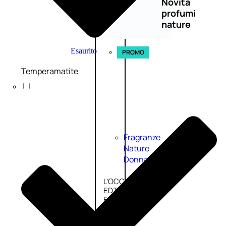
Novità
profumi
nature
Esaurito
PROMO
Temperamatite
Fragranze
Nature
Donna
L’OCCITANE
EDT
FIORI
DI
Valutato