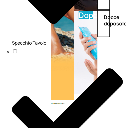
Doposole
Docce
doposole
Specchio Tavolo
NATURALI