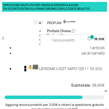
SPEDIZIONE GRATUITA PER ORDINI SUPERIORI A €49,90
5% SCONTO EXTRA SUL PRIMO ORDINE CON IL CODICE BEAUTY5
PROFUMI
Profumi Donna
Profumi Uomo
1
38,90
€
Deodoranti Donna
Deodoranti Uomo
1
articoli
Corpo Donna
vai al carrello
Corpo Uomo
Profumi Capelli
Creme Mani
Bagnodoccia Donna Profumi
×
LB ROMA U EDT VAPO 125
1 ×
38,90
€
Bagnodoccia Uomo Profumi
Subtotale:
38,90
€
Deo
Donna
Uomo
Aggiungi ancora prodotti per 11,00€ e ottieni la spedizione gratuita