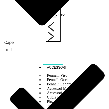
6,83
€
ESAURITO
Capelli
ACCESSORI
Pennelli Viso
Pennelli Occhi
Pennelli Labbra
Accessori Make Up
Accessori Occhi
Ciglia Finte
Pinzette
Temperamatite