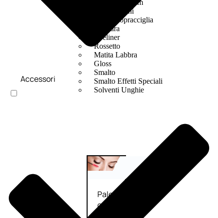
Bb E Cc Cream
Matita Occhi
Matita Sopracciglia
Mascara
Eyeliner
Rossetto
Matita Labbra
Gloss
Smalto
Accessori
Smalto Effetti Speciali
Solventi Unghie
Occhi
Palette
occhi