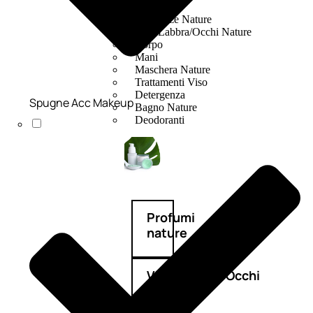
Fragranze Nature
Viso/Labbra/Occhi Nature
Corpo
Mani
Maschera Nature
Trattamenti Viso
Detergenza
Spugne Acc Makeup
Bagno Nature
Deodoranti
Profumi
nature
Viso/Labbra/Occhi