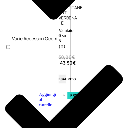
L’OCCITANE
EDT
VERBENA
E
Valutato
0
su
Varie Accessori Occhi
5
(0)
58,00
€
43,50
€
ESAURITO
Aggiungi
PROMO
al
carrello