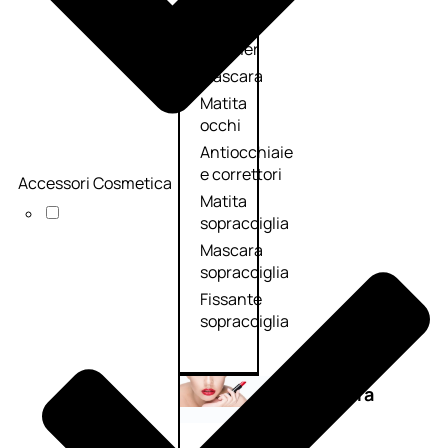
Primer
occhi
Eyeliner
Mascara
Matita
occhi
Antiocchiaie
e correttori
Accessori Cosmetica
Matita
sopracciglia
Mascara
sopracciglia
Fissante
sopracciglia
Labbra