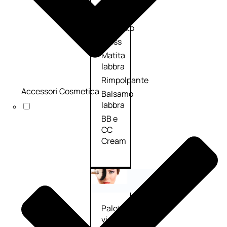
Palette
labbra
Rossetto
Gloss
Matita
labbra
Rimpolpante
Accessori Cosmetica
Balsamo
labbra
BB e
CC
Cream
Viso
Palette
viso