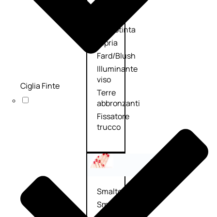
Primer
viso
Fondotinta
Cipria
Fard/Blush
Illuminante
viso
Ciglia Finte
Terre
abbronzanti
Fissatore
trucco
Unghie
Smalto
Smalto
effetti