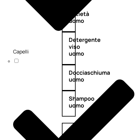
Antietà
uomo
Detergente
viso
Capelli
uomo
Docciaschiuma
uomo
Shampoo
uomo
Dopobarba