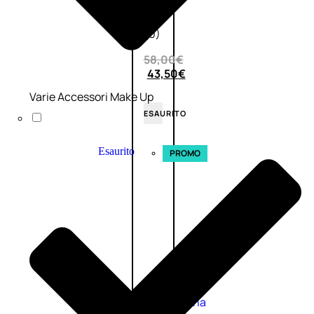
0
su
5
(0)
58,00
€
43,50
€
Varie Accessori Make Up
ESAURITO
Esaurito
PROMO
Fragranze
Nature
Donna