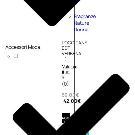
Fragranze
Nature
Donna
L’OCCITANE
Accessori Moda
EDT
VERBENA
1
Valutato
0
su
5
(0)
56,00
€
42,00
€
AGGIUNGI
AL
CARRELLO
Esaurito