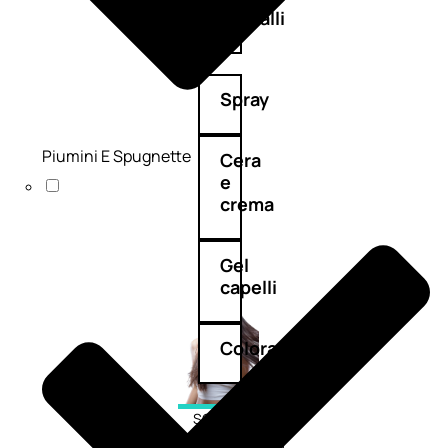
cristalli
Spray
Piumini E Spugnette
Cera
e
crema
Gel
capelli
Colorazione
SOLARI