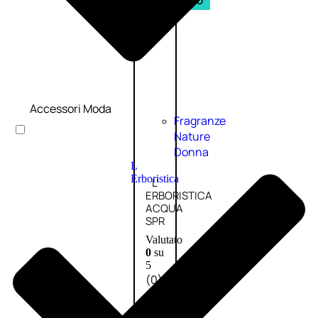
PROMO
Accessori Moda
Fragranze
Nature
Donna
L
Erboristica
L’
ERBORISTICA
ACQUA
SPR
Valutato
0
su
5
(0)
9,10
€