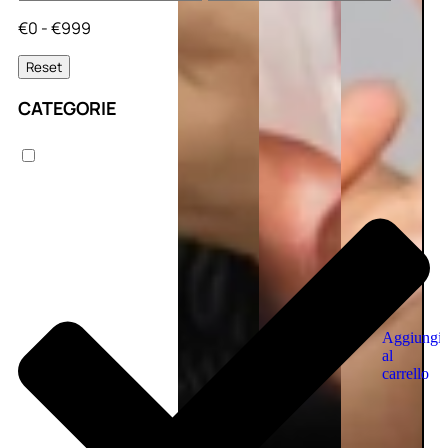
€0 - €999
Reset
CATEGORIE
Aggiungi
al
carrello