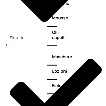
Balsamo
Mousse
Olii
capelli
Pinzette
Maschere
Lozioni
Fiale
Sieri
e