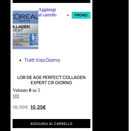
Aggiungi
al carrello
PROMO
Tratt Viso Giorno
LOR DE AGE PERFECT COLLAGEN
EXPERT CR GIORNO
Valutato
0
su 5
(0)
18,30
€
10,25
€
AGGIUNGI AL CARRELLO