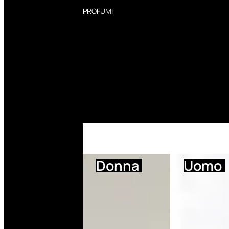
PROFUMI
Profumi Donna
Profumi Uomo
Deodoranti Donna
Deodoranti Uomo
Corpo Donna
Corpo Uomo
Profumi Capelli
Creme Mani
Bagnodoccia Donna Profumi
Bagnodoccia Uomo Profumi
Donna
Uomo