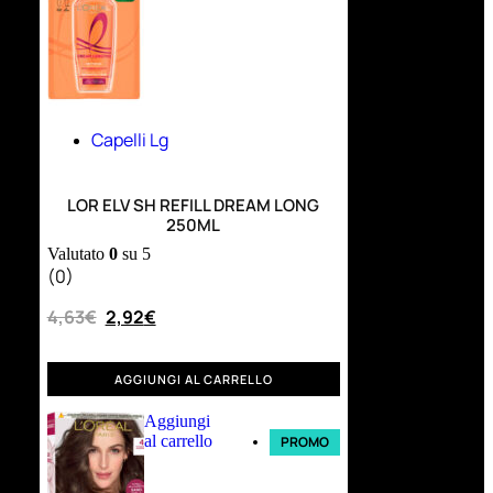
Capelli Lg
LOR ELV SH REFILL DREAM LONG
250ML
Valutato
0
su 5
(0)
4,63
€
2,92
€
AGGIUNGI AL CARRELLO
Aggiungi
al carrello
PROMO