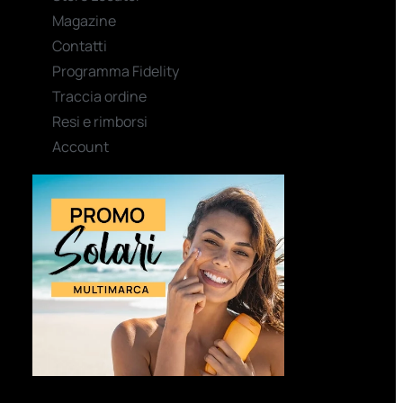
Magazine
Contatti
Programma Fidelity
Traccia ordine
Resi e rimborsi
Account