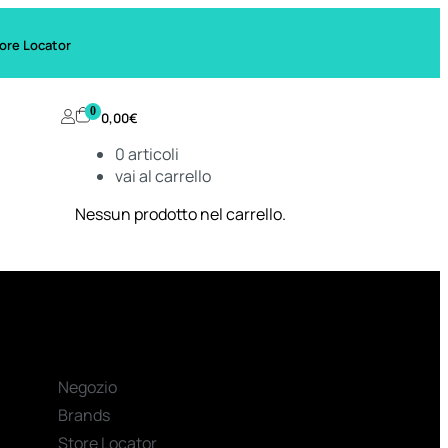
ore Locator
0
0,00
€
0
articoli
vai al carrello
Nessun prodotto nel carrello.
Negozio
Brands
Store Locator