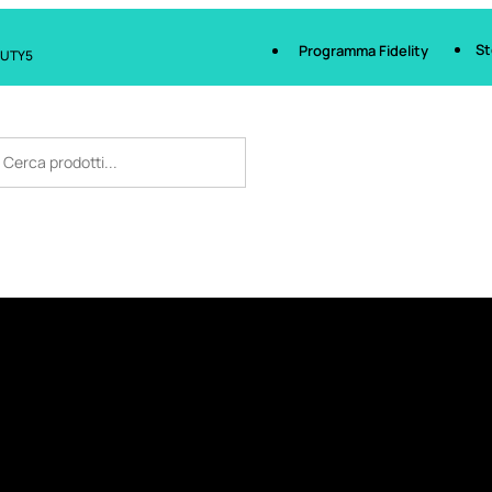
St
Programma Fidelity
AUTY5