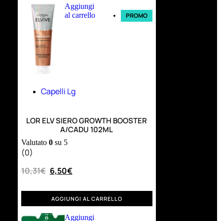
Aggiungi
al carrello
PROMO
Capelli Lg
LOR ELV SIERO GROWTH BOOSTER
A/CADU 102ML
Valutato
0
su 5
(0)
10,31
€
6,50
€
AGGIUNGI AL CARRELLO
Aggiungi