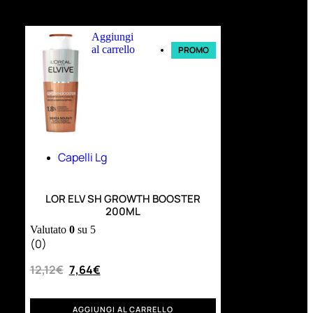
Ultimi arrivi
Aggiungi
al carrello
PROMO
Capelli Lg
LOR ELV SH GROWTH BOOSTER
200ML
Valutato
0
su 5
(0)
12,12
€
7,64
€
AGGIUNGI AL CARRELLO