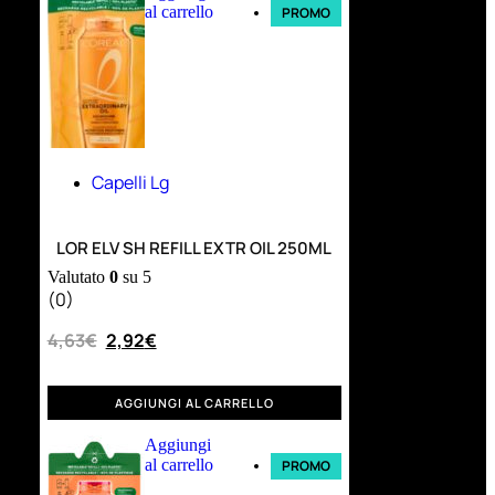
al carrello
PROMO
Capelli Lg
LOR ELV SH REFILL EXTR OIL 250ML
Valutato
0
su 5
(0)
4,63
€
2,92
€
AGGIUNGI AL CARRELLO
Aggiungi
al carrello
PROMO