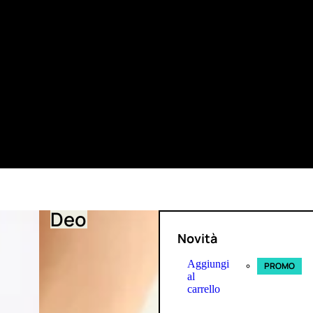
Deo
Novità
Aggiungi
PROMO
al
carrello