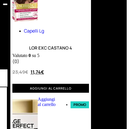
Capelli Lg
LOR EXC CASTANO 4
Valutato
0
su 5
(0)
23,49
€
11,74
€
AGGIUNGI AL CARRELLO
Aggiungi
al carrello
PROMO