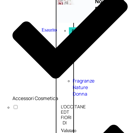
Novità
profumi
nature
Esaurito
PROMO
Fragranze
Nature
Donna
Accessori Cosmetica
L’OCCITANE
EDT
FIORI
DI
Valutato