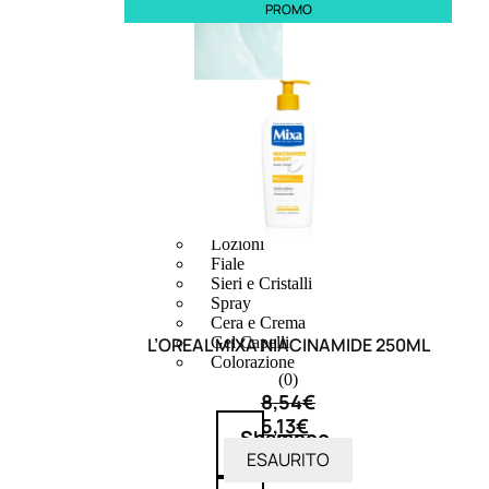
PROMO
CAPELLI
Shampoo
Balsamo
Mousse
Olii Capelli
Maschere
Lozioni
Fiale
Sieri e Cristalli
Spray
Cera e Crema
L’OREAL MIXA NIACINAMIDE 250ML
Gel Capelli
Colorazione
(0)
8,54
€
5,13
€
Shampoo
ESAURITO