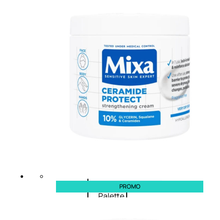
Bb E Cc Cream
Matita Occhi
Matita Sopracciglia
Mascara
Eyeliner
Rossetto
Matita Labbra
Gloss
Smalto
Smalto Effetti Speciali
Solventi Unghie
Occhi
PROMO
Palette
occhi