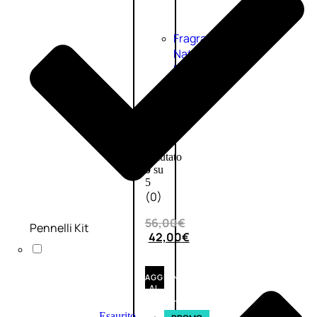
Fragranze
Nature
Donna
L’OCCITANE
EDT
VERBENA
1
Valutato
0
su
5
(0)
56,00
€
Pennelli Kit
42,00
€
AGGIUNGI
AL
CARRELLO
Esaurito