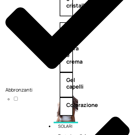
cristalli
Spray
Cera
e
crema
Gel
capelli
Abbronzanti
Colorazione
SOLARI