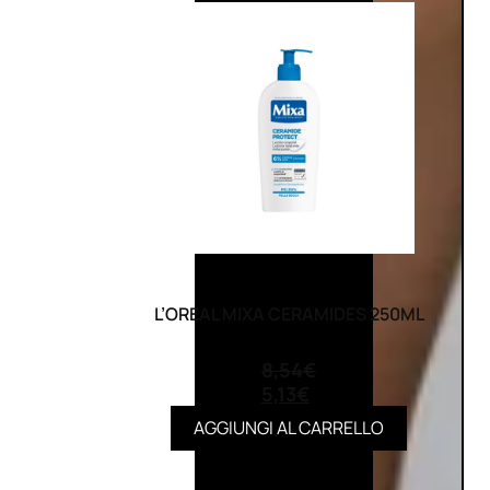
L’OREAL MIXA CERAMIDES 250ML
(0)
8,54
€
5,13
€
AGGIUNGI AL CARRELLO