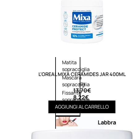
Primer
occhi
Eyeliner
Mascara
Matita
occhi
Antiocchiaie
e correttori
Matita
sopracciglia
L’OREAL MIXA CERAMIDES JAR 400ML
Mascara
sopracciglia
(0)
13,70
€
Fissante
8,22
€
sopracciglia
AGGIUNGI AL CARRELLO
Labbra