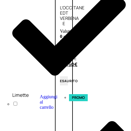
L’OCCITANE
EDT
VERBENA
E
Valutato
0
su
5
(0)
58,00
€
43,50
€
ESAURITO
Limette
Aggiungi
PROMO
al
carrello