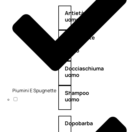
Antietà
uomo
Detergente
viso
uomo
Docciaschiuma
uomo
Piumini E Spugnette
Shampoo
uomo
Dopobarba