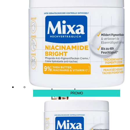
Palette
labbra
Rossetto
Gloss
Matita
labbra
Rimpolpante
Balsamo
labbra
BB e
CC
Cream
PROMO
Viso
Palette
viso