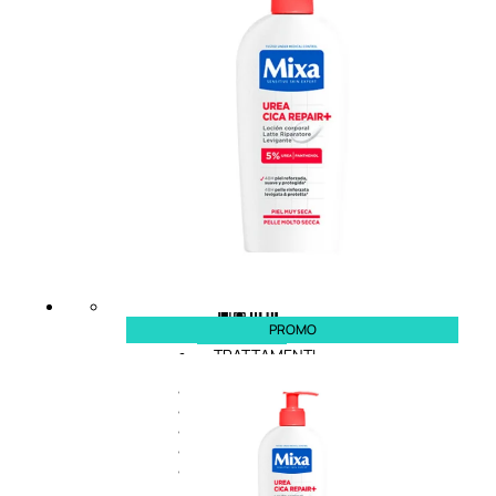
speciali
Solvente
Trattamenti
unghie
Cofanetti
unghie
PROMO
TRATTAMENTI
Trattamento Viso Antieta
Trattamento Viso Giorno
Trattamento Viso Notte
Trattamento Viso 24 Ore
Trattamento Viso Bb E Cc
Cream