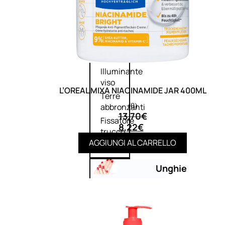
Primer
viso
Fondotinta
Cipria
Fard/Blush
Illuminante
viso
L’OREAL MIXA NIACINAMIDE JAR 400ML
Terre
(0)
abbronzanti
13,70
€
Fissatore
8,22
€
trucco
AGGIUNGI AL CARRELLO
Unghie
Smalto
Smalto
effetti