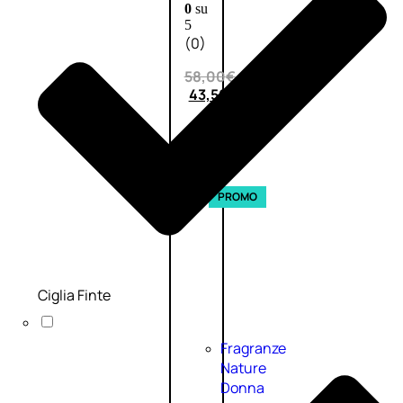
0
su
5
(0)
58,00
€
43,50
€
ESAURITO
Esaurito
PROMO
Ciglia Finte
Fragranze
Nature
Donna