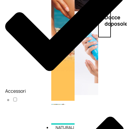
Doposole
Docce
doposole
Accessori
NATURALI