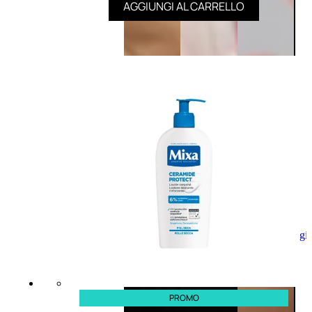
AGGIUNGI AL CARRELLO
Aggiungi
al
carrello
PROMO