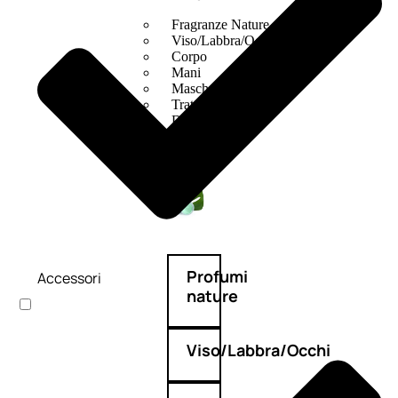
Fragranze Nature
Viso/Labbra/Occhi Nature
Corpo
Mani
Maschera Nature
Trattamenti Viso
Detergenza
Bagno Nature
Deodoranti
Profumi
Accessori
nature
Viso/Labbra/Occhi