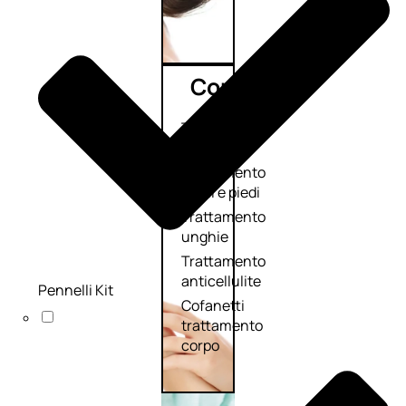
Corpo
Trattamento
corpo
Trattamento
mani e piedi
Trattamento
unghie
Trattamento
anticellulite
Pennelli Kit
Cofanetti
trattamento
corpo