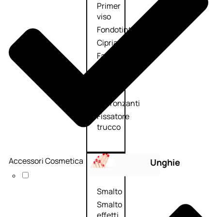
Primer
viso
Fondotinta
Cipria
Fard/Blush
Illuminante
viso
Terre
abbronzanti
Fissatore
trucco
Accessori Cosmetica
Unghie
Smalto
Smalto
effetti