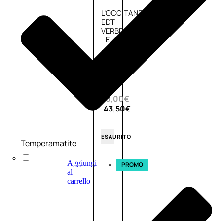
L’OCCITANE
EDT
VERBENA
E
Valutato
0
su
5
(0)
58,00
€
43,50
€
ESAURITO
Temperamatite
Aggiungi
PROMO
al
carrello