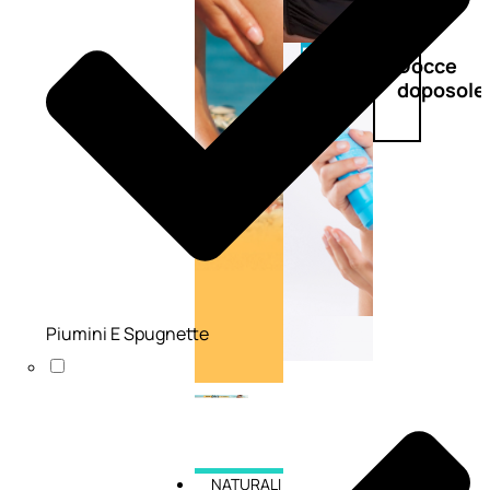
Doposole
Docce
doposole
Piumini E Spugnette
NATURALI