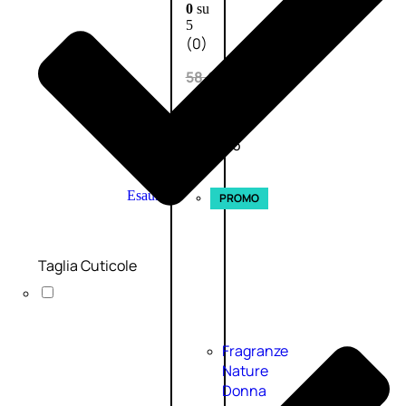
0
su
5
(0)
58,00
€
43,50
€
ESAURITO
Esaurito
PROMO
Taglia Cuticole
Fragranze
Nature
Donna