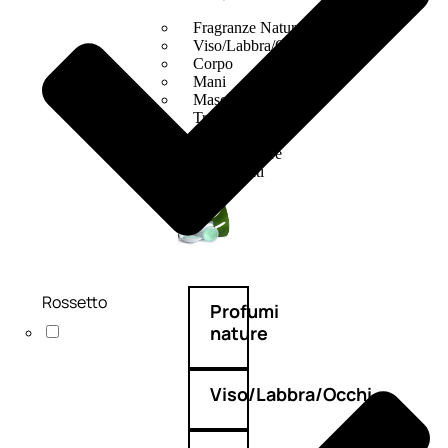
Fragranze Nature
Viso/Labbra/Occhi Nature
Corpo
Mani
Maschera Nature
Trattamenti Viso
Detergenza
Bagno Nature
Deodoranti
Rossetto
Profumi
nature
Viso/Labbra/Occhi