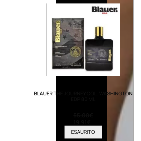
BLAUER THE JOURNEY COL. WASHINGTON
EDP 80 ML
(0)
55,00
€
19,91
€
ESAURITO