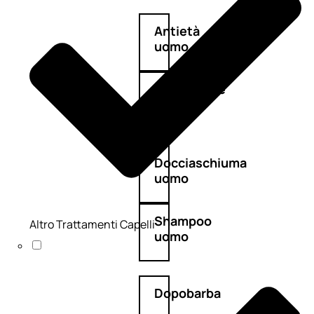
Antietà
uomo
Detergente
viso
uomo
Docciaschiuma
uomo
Shampoo
Altro Trattamenti Capelli
uomo
Dopobarba