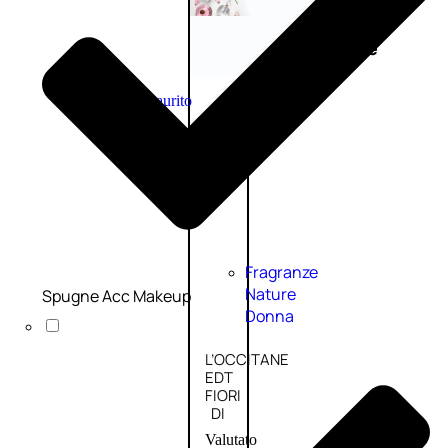
Novità
profumi
nature
Esaurito
PROMO
Fragranze
Nature
Spugne Acc Makeup
Donna
L’OCCITANE
EDT
FIORI
DI
Valutato