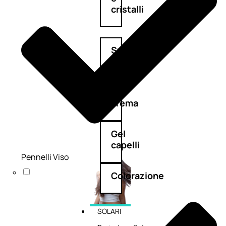
cristalli
Spray
Cera
e
crema
Gel
capelli
Pennelli Viso
Colorazione
SOLARI