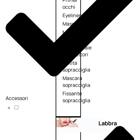
Primer
occhi
Eyeliner
Mascara
Matita
occhi
Antiocchiaie
e correttori
Matita
sopracciglia
Mascara
sopracciglia
Fissante
Accessori
sopracciglia
Labbra