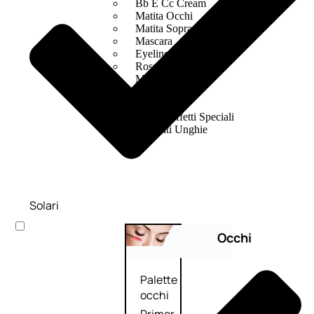
Bb E Cc Cream
Matita Occhi
Matita Sopracciglia
Mascara
Eyeliner
Rossetto
Matita Labbra
Gloss
Smalto
Smalto Effetti Speciali
Solventi Unghie
Solari
Occhi
Palette
occhi