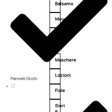
Balsamo
Mousse
Olii
capelli
Maschere
Lozioni
Pennelli Occhi
Fiale
Sieri
e