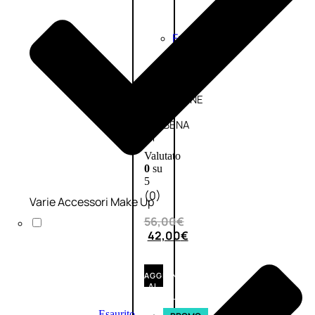
Fragranze
Nature
Donna
L’OCCITANE
EDT
VERBENA
1
Valutato
0
su
5
(0)
Varie Accessori Make Up
56,00
€
42,00
€
AGGIUNGI
AL
CARRELLO
Esaurito