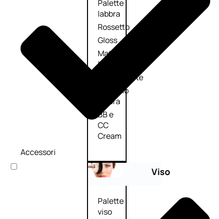
Palette
labbra
Rossetto
Gloss
Matita
labbra
Rimpolpante
Balsamo
labbra
BB e
CC
Cream
Accessori
Viso
Palette
viso