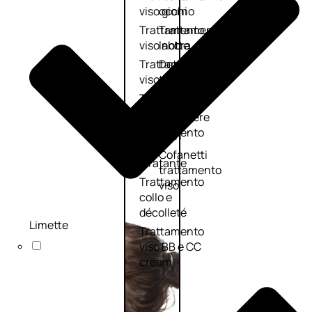
viso giorno
occhi
Trattamento
Trattamento
viso notte
labbra
Trattamento
Detergenti
viso 24 ore
trattanti
Trattamento
Scrub
viso antietà
Maschere
Trattamento
Sieri
viso
Cofanetti
idratante
trattamento
Trattamento
viso
collo e
décolleté
Limette
Trattamento
viso BB e CC
cream