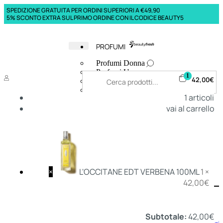
SPEDIZIONE GRATUITA PER ORDINI SUPERIORI A €49,90
5% SCONTO EXTRA SUL PRIMO ORDINE CON IL CODICE BEAUTY5
PROFUMI
Profumi Donna
Profumi Uomo
1
42,00
€
Deodoranti Donna
Deodoranti Uomo
1
articoli
Corpo Donna
vai al carrello
Corpo Uomo
Profumi Capelli
Creme Mani
Bagnodoccia Donna Profumi
Bagnodoccia Uomo Profumi
×
L'OCCITANE EDT VERBENA 100ML
1 ×
42,00
€
Deo
Donna
Uomo
Subtotale:
42,00
€