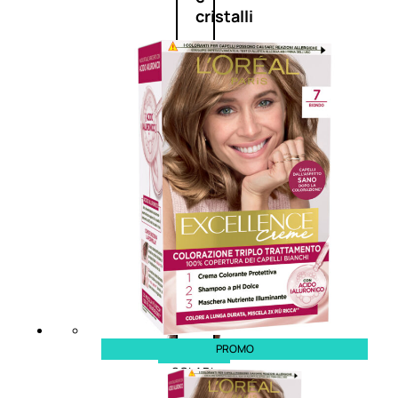
cristalli
Spray
Cera
e
crema
Gel
capelli
Colorazione
PROMO
SOLARI