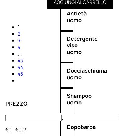
AGGIUNGI AL CARRELLO
Antietà
uomo
1
2
Detergente
3
viso
4
uomo
…
43
44
Docciaschiuma
45
uomo
Shampoo
uomo
PREZZO
Dopobarba
€0 - €999