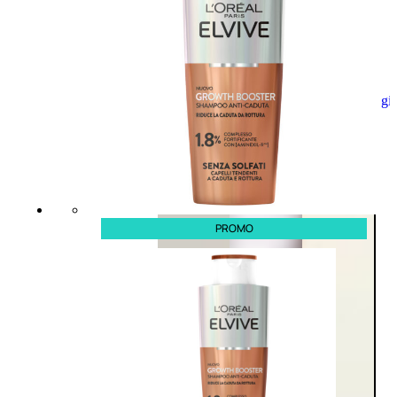
Aggiungi
al
carrello
PROMO