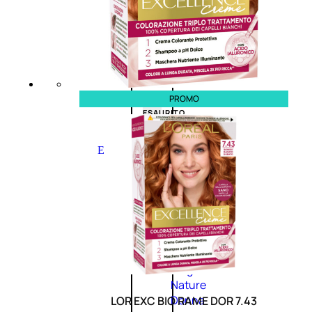
0
su
5
(0)
58,00
€
43,50
€
PROMO
ESAURITO
Esaurito
PROMO
Fragranze
Nature
Donna
LOR EXC BIO RAME DOR 7.43