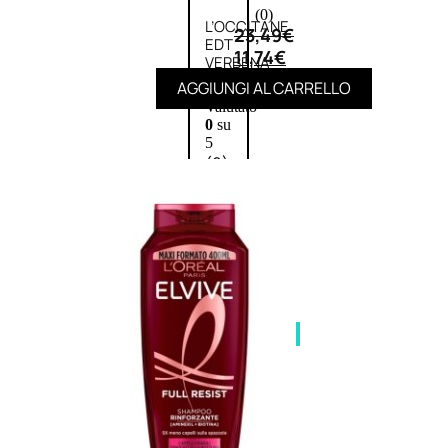
(0)
L’OCCITANE
23,49
€
EDT
11,74
€
VERBENA
E
AGGIUNGI AL CARRELLO
Valutato
0
su
5
(0)
58,00
€
43,50
€
ESAURITO
Aggiungi
PROMO
al
carrello