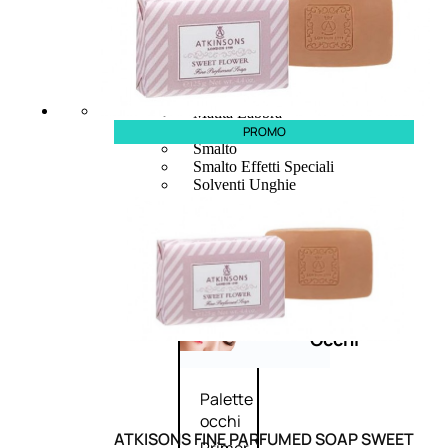
Bb E Cc Cream
Matita Occhi
Matita Sopracciglia
Mascara
Eyeliner
Rossetto
Matita Labbra
Gloss
PROMO
Smalto
Smalto Effetti Speciali
Solventi Unghie
Occhi
Palette
occhi
ATKISONS FINE PARFUMED SOAP SWEET