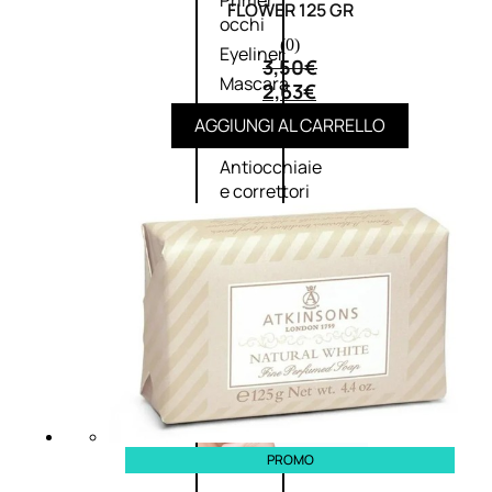
Primer
FLOWER 125 GR
occhi
(0)
Eyeliner
3,50
€
Mascara
2,63
€
Matita
AGGIUNGI AL CARRELLO
occhi
Antiocchiaie
e correttori
Matita
sopracciglia
Mascara
sopracciglia
Fissante
sopracciglia
Labbra
PROMO