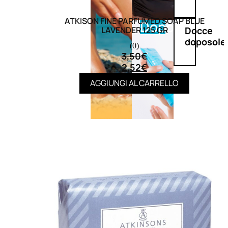
ATKISON FINE PARFUMED SOAP BLUE
Doposole
Docce
LAVENDER 125 GR
doposole
(0)
3,50
€
2,52
€
AGGIUNGI AL CARRELLO
NATURALI