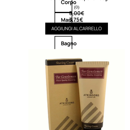
Corpo
(0)
5,00
€
3,75
€
Mani
AGGIUNGI AL CARRELLO
Bagno
Detergenza
Trattamenti
viso
Maschere
nature