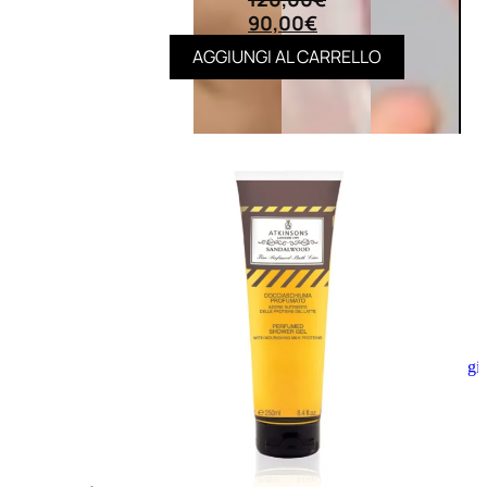
90,00
€
AGGIUNGI AL CARRELLO
Aggiungi
al
carrello