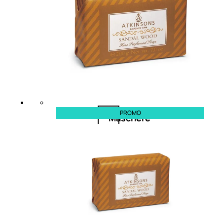
Balsamo
Mousse
Olii
capelli
PROMO
Maschere
Lozioni
Fiale
Sieri
e