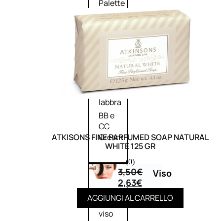
Palette
labbra
Rossetto
Gloss
Matita
labbra
Rimpolpante
Balsamo
labbra
BB e
CC
ATKISONS FINE PARFUMED SOAP NATURAL
Cream
WHITE 125 GR
(0)
3,50
€
Viso
2,63
€
AGGIUNGI AL CARRELLO
Palette
viso