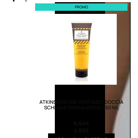
PROMO
ATKINSONS FINE PERFUMED DOCCIA
SCHIUMA SANDALWOOD 250 ML
(0)
6,50
€
4,88
€