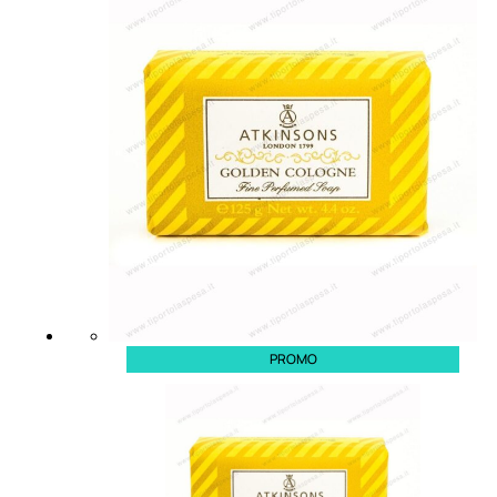
Trattamento Viso Occhi
Trattamento Viso Detergenza
Trattamento Viso Maschere
Trattamento Viso Idratante
Trattamento Viso Labbra
Trattamento Viso Sieri
Trattamento Collo e Decolleté
Trattamento Corpo
Trattamento Anticellulite
Trattamento Mani e Piedi
Trattamento Unghie
Trattamento Deodoranti
Cofanetti Trattamento Viso
Cofanetti Trattamento Corpo
PROMO
Viso
Trattamento
Trattamento