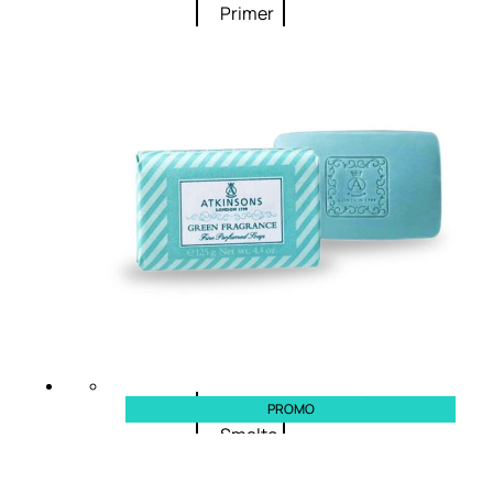
Primer
viso
Fondotinta
Cipria
Fard/Blush
Illuminante
viso
Terre
abbronzanti
Fissatore
trucco
Unghie
PROMO
Smalto
Smalto
effetti