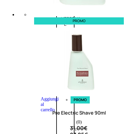
L’OCCITANE
EDT
VERBENA
PROMO
E
Valutato
0
su
5
(0)
58,00
€
43,50
€
ESAURITO
Aggiungi
PROMO
al
carrello
Pre Electric Shave 90ml
(0)
31,00
€