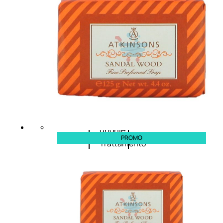
Corpo
Trattamento
corpo
Trattamento
mani e piedi
Trattamento
unghie
PROMO
Trattamento
anticellulite
Cofanetti
trattamento
corpo