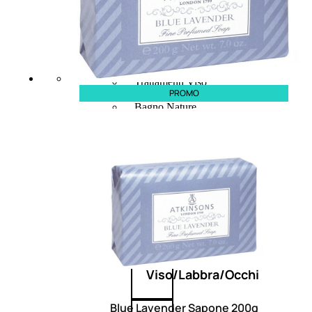
Fragranze Nature
Viso/Labbra/Occhi Nature
Corpo
Mani
Maschera Nature
Trattamenti Viso
PROMO
Detergenza
Bagno Nature
Deodoranti
Profumi
nature
Viso/Labbra/Occhi
Blue Lavender Sapone 200g