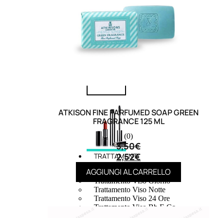
speciali
Solvente
Trattamenti
unghie
Cofanetti
unghie
ATKISON FINE PARFUMED SOAP GREEN
FRAGRANCE 125 ML
(0)
3,50
€
2,52
€
TRATTAMENTI
AGGIUNGI AL CARRELLO
Trattamento Viso Antieta
Trattamento Viso Giorno
Trattamento Viso Notte
Trattamento Viso 24 Ore
Trattamento Viso Bb E Cc
Cream