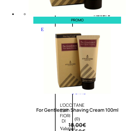
Novità
profumi
nature
PROMO
Esaurito
PROMO
Fragranze
Nature
Donna
L’OCCITANE
For Gentlemen Shaving Cream 100ml
EDT
FIORI
(0)
DI
18,00
€
Valutato