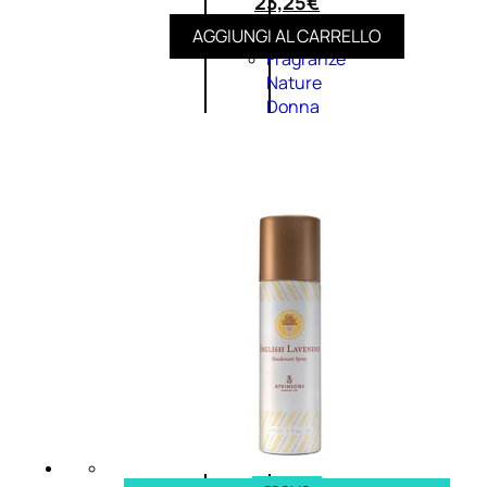
23,25
€
AGGIUNGI AL CARRELLO
Fragranze
Nature
Donna
L’OCCITANE
EDT
VERBENA
1
Valutato
0
su
5
(0)
56,00
€
42,00
€
AGGIUNGI
AL
CARRELLO
Esaurito