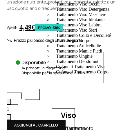
un’azione nutriente, protettiva e idratante, adatto a un
Trattamento Viso Occhi
uso quotidiano o frequente.
Trattamento Viso Detergenza
Trattamento Viso Maschere
Trattamento Viso Idratante
Trattamento Viso Labbra
4,49
€
7,24
€
PROMO -38%
Trattamento Viso Sieri
Trattamento Collo e Decolleté
Prezzo più basso degli ultimi 30 giorni:
Trattamento Corpo
Trattamento Anticellulite
Trattamento Mani e Piedi
Trattamento Unghie
Trattamento Deodoranti
Disponibile
Cofanetti Trattamento Viso
14 prodotti in magazzino
Cofanetti Trattamento Corpo
Disponibile per la spedizione in 24 h
Viso
AGGIUNGI AL CARRELLO
Trattamento
Trattamento