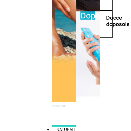
Doposole
Docce
doposole
NATURALI