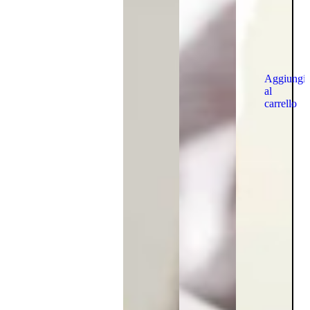
Aggiungi
al
carrello