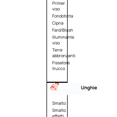
Primer
viso
Fondotinta
Cipria
Fard/Blush
Illuminante
viso
Terre
abbronzanti
Fissatore
trucco
Unghie
Smalto
Smalto
effetti