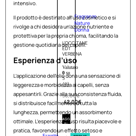
intensivo.
Fragranze
Il prodotto è destinato all’uso cosmetico e si
Nature
rivolge a chi desidera un’azione nutriente e
Donna
protettiva per la propria chioma, facilitando la
L’OCCITANE
gestione quotidiana dei capelli.
EDT
VERBENA
Esperienza d’uso
1
Valutato
0
su
L’applicazione dell’olio dona una sensazione di
5
(0)
leggerezza e morbidezza ai capelli, senza
appesantirli. Grazie alla sua consistenza fluida,
56,00
€
42,00
€
si distribuisce facilmente su tutta la
lunghezza, permettendo un assorbimento
AGGIUNGI
ottimale. L’esperienza d’uso risulta piacevole e
AL
CARRELLO
pratica, favorendo un effetto setoso e
Esaurito