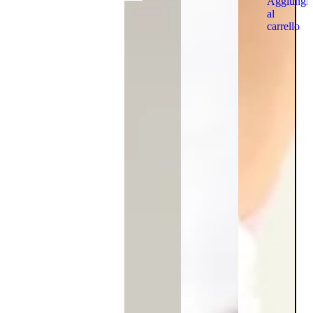
Aggiungi
al
carrello