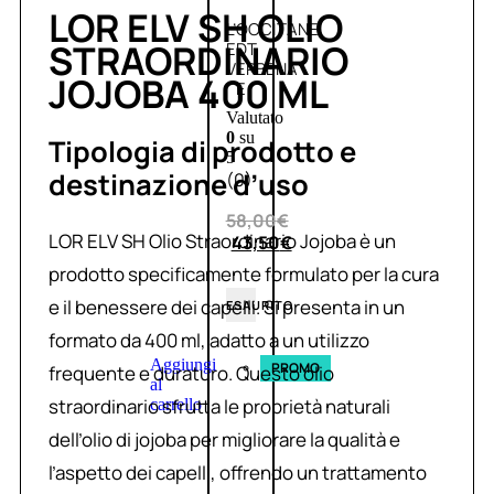
LOR ELV SH OLIO
L’OCCITANE
STRAORDINARIO
EDT
VERBENA
JOJOBA 400 ML
E
Valutato
0
su
Tipologia di prodotto e
5
destinazione d’uso
(0)
58,00
€
LOR ELV SH Olio Straordinario Jojoba è un
43,50
€
prodotto specificamente formulato per la cura
e il benessere dei capelli. Si presenta in un
ESAURITO
formato da 400 ml, adatto a un utilizzo
Aggiungi
PROMO
frequente e duraturo. Questo olio
al
straordinario sfrutta le proprietà naturali
carrello
dell’olio di jojoba per migliorare la qualità e
l’aspetto dei capelli, offrendo un trattamento