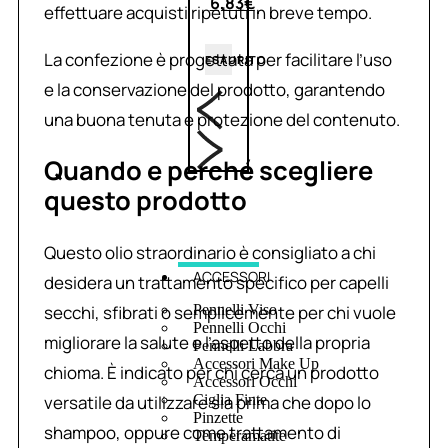
6,83
€
effettuare acquisti ripetuti in breve tempo.
La confezione è progettata per facilitare l’uso
ESAURITO
e la conservazione del prodotto, garantendo
una buona tenuta e protezione del contenuto.
Quando e perché scegliere
questo prodotto
Questo olio straordinario è consigliato a chi
ACCESSORI
desidera un trattamento specifico per capelli
secchi, sfibrati o semplicemente per chi vuole
Pennelli Viso
Pennelli Occhi
migliorare la salute e l’aspetto della propria
Pennelli Labbra
Accessori Make Up
chioma. È indicato per chi cerca un prodotto
Accessori Occhi
versatile da utilizzare sia prima che dopo lo
Ciglia Finte
Pinzette
shampoo, oppure come trattamento di
Temperamatite