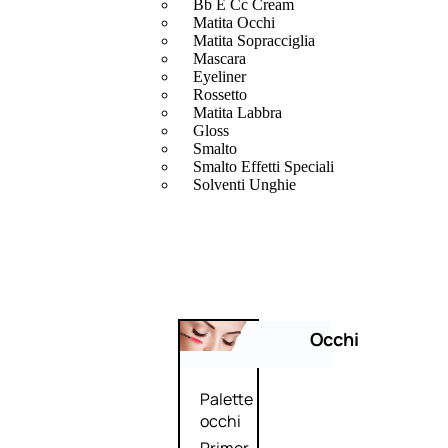
Bb E Cc Cream
Matita Occhi
Matita Sopracciglia
Mascara
Eyeliner
Rossetto
Matita Labbra
Gloss
Smalto
Smalto Effetti Speciali
Solventi Unghie
Occhi
Palette
occhi