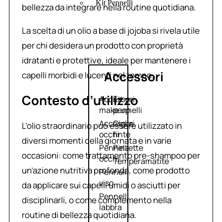
Kit Pennelli
bellezza da integrare nella routine quotidiana.
La scelta di un olio a base di jojoba si rivela utile
per chi desidera un prodotto con proprietà
idratanti e protettive, ideale per mantenere i
Accessori
capelli morbidi e lucenti nel tempo.
Contesto d’utilizzo
Accessori
Kit
make up
pennelli
Accessori
Ciglia
L’olio straordinario può essere utilizzato in
occhi
finte
diversi momenti della giornata e in varie
Pennelli
Pinzette
occasioni: come trattamento pre-shampoo per
occhi
Temperamatite
un’azione nutritiva profonda, come prodotto
Pennelli
viso
da applicare sui capelli umidi o asciutti per
Pennelli
disciplinarli, o come complemento nella
labbra
routine di bellezza quotidiana.