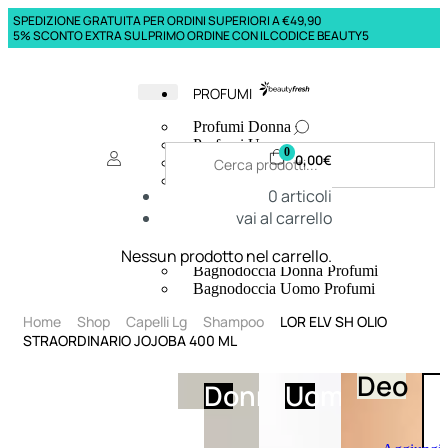
SPEDIZIONE GRATUITA PER ORDINI SUPERIORI A €49,90
5% SCONTO EXTRA SUL PRIMO ORDINE CON IL CODICE BEAUTY5
PROFUMI
Profumi Donna
Profumi Uomo
0
0,00
€
Deodoranti Donna
Deodoranti Uomo
0
articoli
Corpo Donna
vai al carrello
Corpo Uomo
Profumi Capelli
Creme Mani
Nessun prodotto nel carrello.
Bagnodoccia Donna Profumi
Bagnodoccia Uomo Profumi
Home
Shop
Capelli Lg
Shampoo
LOR ELV SH OLIO
STRAORDINARIO JOJOBA 400 ML
Deo
Donna
Uomo