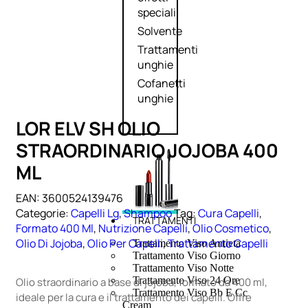
speciali
Solvente
Trattamenti
unghie
Cofanetti
unghie
LOR ELV SH OLIO
STRAORDINARIO JOJOBA 400
ML
EAN:
3600524139476
Categorie:
Capelli Lg
,
Shampoo
Tag:
Cura Capelli
,
TRATTAMENTI
Formato 400 Ml
,
Nutrizione Capelli
,
Olio Cosmetico
,
Olio Di Jojoba
,
Olio Per Capelli
,
Trattamento Capelli
Trattamento Viso Antieta
Trattamento Viso Giorno
Trattamento Viso Notte
Trattamento Viso 24 Ore
Olio straordinario a base di jojoba, formato da 400 ml,
Trattamento Viso Bb E Cc
ideale per la cura e il trattamento dei capelli. Offre
Cream