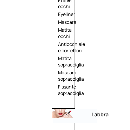
Primer
occhi
Eyeliner
Mascara
Matita
occhi
Antiocchiaie
e correttori
Matita
sopracciglia
Mascara
sopracciglia
Fissante
sopracciglia
Labbra