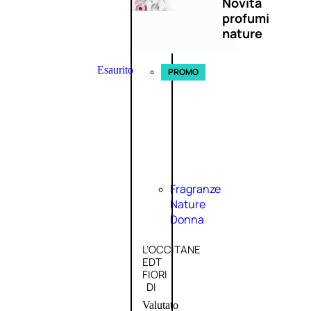
Novità
profumi
nature
Esaurito
PROMO
Fragranze
Nature
Donna
L’OCCITANE
EDT
FIORI
DI
Valutato