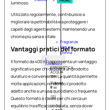
PROMO
luminoso.
Utilizzato regolarmente, contribuisce a
migliorare la pettinabilità e a proteggere i
capelli dagli agenti esterni, mantenendo una
chioma più sana e vitale.
Fragranze
Nature
Vantaggi pratici del formato
Donna
L
Il formato da 400 ml rappresenta un vantaggio
L’
Erboristica
ERBORISTICA
significativo per chi desidera un prodotto
ACQUA
duraturo e conveniente. La quantità permette
SPR
molte applicazioni, rendendo il prodotto
Valutato
0
su
adatto anche a un uso quotidiano o frequente.
5
(0)
Questo formato è ideale per chi cerca un
equilibrio tra efficacia e durata, senza dover
9,10
€