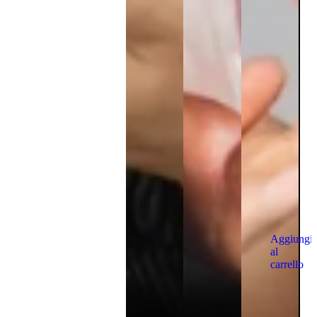
Aggiungi
al
carrello