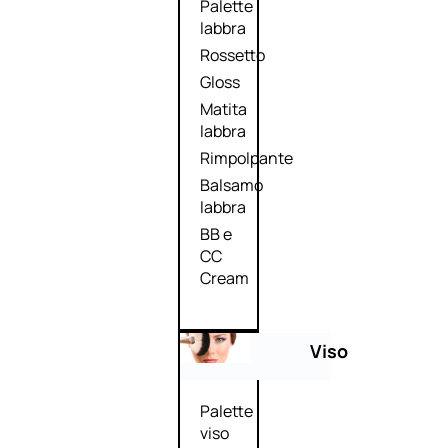
Palette
labbra
Rossetto
Gloss
Matita
labbra
Rimpolpante
Balsamo
labbra
BB e
CC
Cream
Viso
Palette
viso