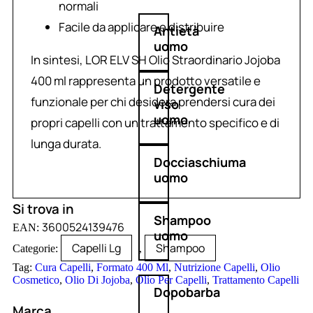
normali
Facile da applicare e distribuire
Antietà
uomo
In sintesi, LOR ELV SH Olio Straordinario Jojoba
400 ml rappresenta un prodotto versatile e
Detergente
funzionale per chi desidera prendersi cura dei
viso
uomo
propri capelli con un trattamento specifico e di
lunga durata.
Docciaschiuma
uomo
Si trova in
Shampoo
3600524139476
EAN:
uomo
Capelli Lg
Shampoo
Categorie:
,
Tag:
Cura Capelli
,
Formato 400 Ml
,
Nutrizione Capelli
,
Olio
Cosmetico
,
Olio Di Jojoba
,
Olio Per Capelli
,
Trattamento Capelli
Dopobarba
Marca