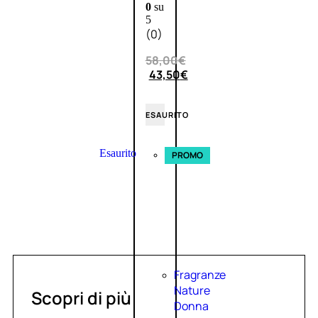
0
su
5
(0)
58,00
€
43,50
€
ESAURITO
Esaurito
PROMO
Fragranze
Nature
Scopri di più
Donna