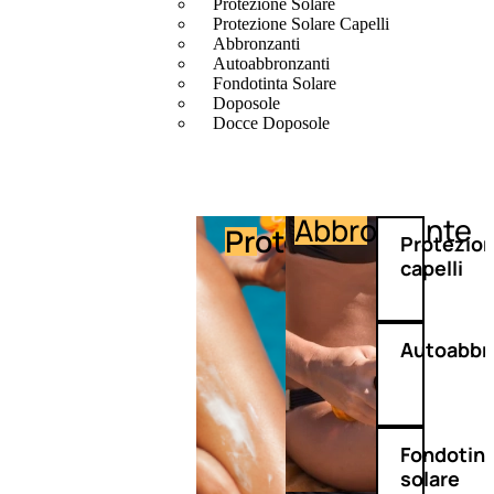
Protezione Solare
Protezione Solare Capelli
Abbronzanti
Autoabbronzanti
Fondotinta Solare
Doposole
Docce Doposole
Abbronzante
Protezione
Protezio
capelli
Autoabbr
Fondotin
solare