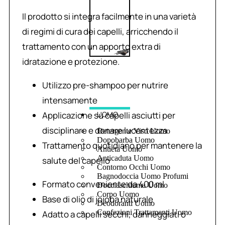
Il prodotto si integra facilmente in una varietà
di regimi di cura dei capelli, arricchendo il
trattamento con un apporto extra di
idratazione e protezione.
Utilizzo pre-shampoo per nutrire
intensamente
Applicazione su capelli asciutti per
UOMO
disciplinare e donare lucentezza
Detergente Viso Uomo
Dopobarba Uomo
Trattamento quotidiano per mantenere la
Antieta Uomo
Anticaduta Uomo
salute del capello
Contorno Occhi Uomo
Bagnodoccia Uomo Profumi
Formato conveniente da 400 ml
Docciaschiuma Uomo
Corpo Uomo
Base di olio di jojoba naturale
Deodoranti Uomo
Confezioni Trattamenti Uomo
Adatto a capelli secchi, danneggiati o