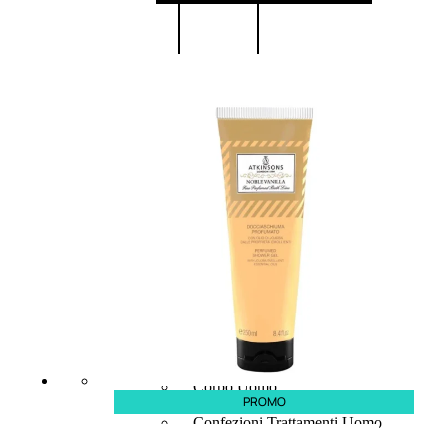
UOMO
Detergente Viso Uomo
Dopobarba Uomo
Antieta Uomo
Anticaduta Uomo
Contorno Occhi Uomo
Bagnodoccia Uomo Profumi
Docciaschiuma Uomo
Corpo Uomo
PROMO
Deodoranti Uomo
Confezioni Trattamenti Uomo