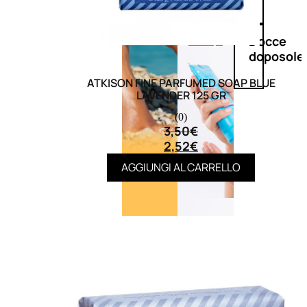
Doposole
Docce
doposole
ATKISON FINE PARFUMED SOAP BLUE
LAVENDER 125 GR
(0)
3,50
€
2,52
€
AGGIUNGI AL CARRELLO
NATURALI