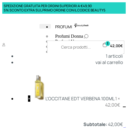
SPEDIZIONE GRATUITA PER ORDINI SUPERIORI A €49,90
5% SCONTO EXTRA SUL PRIMO ORDINE CON IL CODICE BEAUTY5
PROFUMI
Profumi Donna
Profumi Uomo
1
42,00
€
Deodoranti Donna
Deodoranti Uomo
1
articoli
Corpo Donna
vai al carrello
Corpo Uomo
Profumi Capelli
Creme Mani
Bagnodoccia Donna Profumi
Bagnodoccia Uomo Profumi
×
L'OCCITANE EDT VERBENA 100ML
1 ×
42,00
€
Deo
Donna
Uomo
Subtotale:
42,00
€