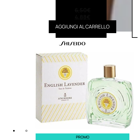
(0)
6,50
€
4,88
€
AGGIUNGI AL CARRELLO
PROMO