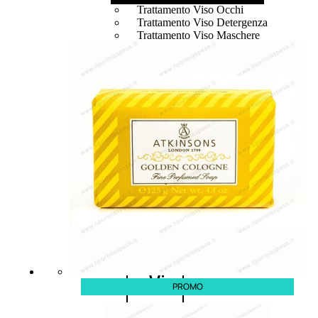
Trattamento Viso Occhi
Trattamento Viso Detergenza
Trattamento Viso Maschere
Trattamento Viso Idratante
Trattamento Viso Labbra
Trattamento Viso Sieri
Trattamento Collo e Decolleté
Trattamento Corpo
Trattamento Anticellulite
Trattamento Mani e Piedi
Trattamento Unghie
Trattamento Deodoranti
Cofanetti Trattamento Viso
Cofanetti Trattamento Corpo
Viso
PROMO
Trattamento
Trattamento