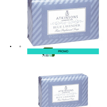
Fragranze Nature
Viso/Labbra/Occhi Nature
Corpo
Mani
Maschera Nature
Trattamenti Viso
Detergenza
Bagno Nature
Deodoranti
PROMO
Profumi
nature
Viso/Labbra/Occhi