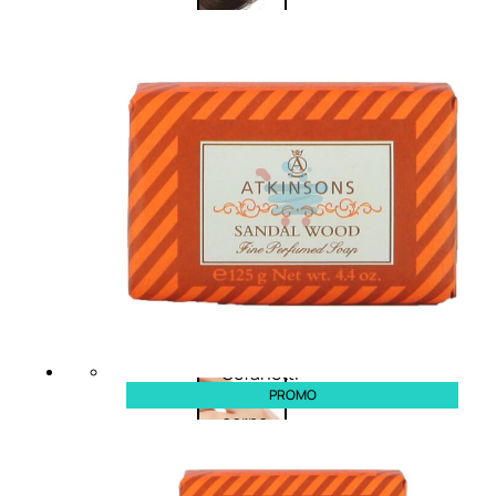
Corpo
Trattamento
corpo
Trattamento
mani e piedi
Trattamento
unghie
Trattamento
anticellulite
Cofanetti
PROMO
trattamento
corpo