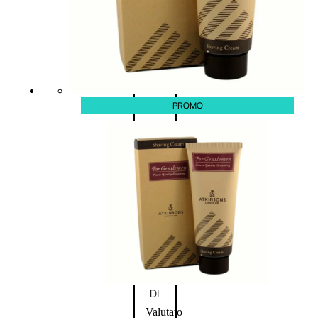
Novità
profumi
nature
Esaurito
PROMO
PROMO
Fragranze
Nature
Donna
L’OCCITANE
EDT
FIORI
DI
Valutato