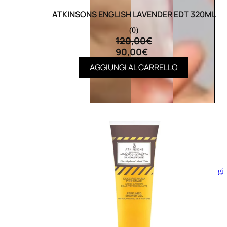
ATKINSONS ENGLISH LAVENDER EDT 320ML
(0)
120,00
€
90,00
€
AGGIUNGI AL CARRELLO
Aggiungi
al
carrello