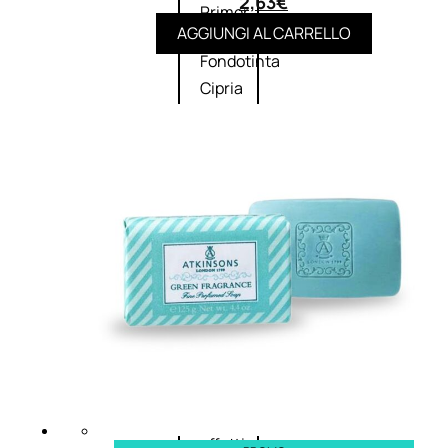
2,63
€
Primer
AGGIUNGI AL CARRELLO
viso
Fondotinta
Cipria
Fard/Blush
Illuminante
viso
Terre
abbronzanti
Fissatore
trucco
Unghie
Smalto
Smalto
effetti