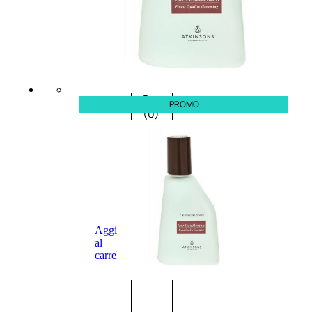
L’OCCITANE
EDT
VERBENA
E
Valutato
0
su
5
PROMO
(0)
58,00
€
43,50
€
ESAURITO
Aggiungi
PROMO
al
carrello