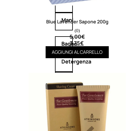
Corpo
Mani
Blue Lavender Sapone 200g
(0)
5,00
€
3,75
€
Bagno
AGGIUNGI AL CARRELLO
Detergenza
Trattamenti
viso
Maschere
nature