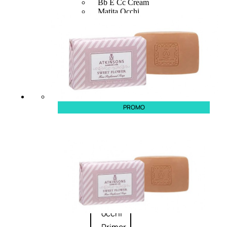
Bb E Cc Cream
Matita Occhi
Matita Sopracciglia
Mascara
Eyeliner
Rossetto
Matita Labbra
Gloss
Smalto
Smalto Effetti Speciali
Solventi Unghie
PROMO
Occhi
Palette
occhi