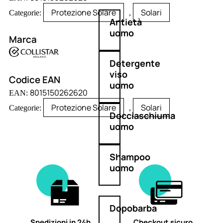
Protezione Solare
Solari
Categorie:
,
Antietà
uomo
Marca
Detergente
viso
Codice EAN
uomo
8015150262620
EAN:
Protezione Solare
Solari
Categorie:
,
Docciaschiuma
uomo
Shampoo
uomo
Dopobarba
Spedizioni in 24h
Checkout sicuro