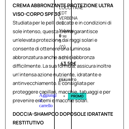
CREMA ABBRONZANTE PROTEZIONE ULTRA
L’OCCITANE
EDT
VISO-CORPO SPF 30
VERBENA
Studiata per le pelli delicate e in condizioni di
E
sole intenso, questa crema garantisce
Valutato
0
su
un’elevata protezione dai raggi solari e
5
(0)
consente di ottenere una luminosa
abbronzatura anche a chi si abbronza
58,00
€
43,50
€
difficilmente. La sua formula, assicura inoltre
un’intensa azione nutriente, idratante e
ESAURITO
antinvecchiamento. È consigliata per
proteggere capillari, macchie, tatuaggi e per
Aggiungi
PROMO
prevenire eritemi e macchie solari.
al
carrello
DOCCIA-SHAMPOO DOPOSOLE IDRATANTE
RESTITUTIVO