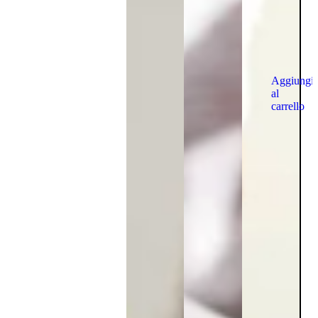
Aggiungi
al
carrello