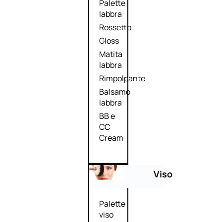
Palette
labbra
Rossetto
Gloss
Matita
labbra
Rimpolpante
Balsamo
labbra
BB e
CC
Cream
Viso
Palette
viso