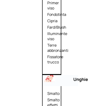
Primer
viso
Fondotinta
Cipria
Fard/Blush
Illuminante
viso
Terre
abbronzanti
Fissatore
trucco
Unghie
Smalto
Smalto
effetti