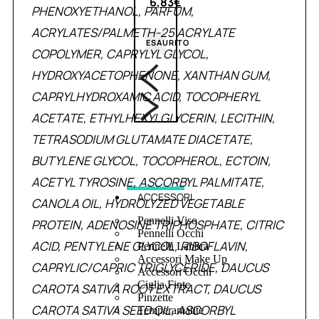
6,83
€
PHENOXYETHANOL, PARFUM,
ACRYLATES/PALMETH-25 ACRYLATE
ESAURITO
COPOLYMER, CAPRYLYL GLYCOL,
HYDROXYACETOPHENONE, XANTHAN GUM,
CAPRYLHYDROXAMIC ACID, TOCOPHERYL
ACETATE, ETHYLHEXYLGLYCERIN, LECITHIN,
TETRASODIUM GLUTAMATE DIACETATE,
BUTYLENE GLYCOL, TOCOPHEROL, ECTOIN,
ACETYL TYROSINE, ASCORBYL PALMITATE,
ACCESSORI
CANOLA OIL, HYDROLYZED VEGETABLE
Pennelli Viso
PROTEIN, ADENOSINE TRIPHOSPHATE, CITRIC
Pennelli Occhi
ACID, PENTYLENE GLYCOL, RIBOFLAVIN,
Pennelli Labbra
Accessori Make Up
CAPRYLIC/CAPRIC TRIGLYCERIDE, DAUCUS
Accessori Occhi
Ciglia Finte
CAROTA SATIVA ROOT EXTRACT, DAUCUS
Pinzette
CAROTA SATIVA SEED OIL, ASCORBYL
Temperamatite