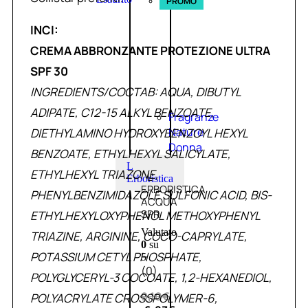
PROMO
INCI:
CREMA ABBRONZANTE PROTEZIONE ULTRA
SPF 30
INGREDIENTS/COCTAB: AQUA, DIBUTYL
ADIPATE, C12-15 ALKYL BENZOATE,
Fragranze
Nature
DIETHYLAMINO HYDROXYBENZOYL HEXYL
Donna
BENZOATE, ETHYLHEXYL SALICYLATE,
L
ETHYLHEXYL TRIAZONE,
L’
Erboristica
ERBORISTICA
PHENYLBENZIMIDAZOLE SULFONIC ACID, BIS-
ACQUA
SPR
ETHYLHEXYLOXYPHENOL METHOXYPHENYL
Valutato
TRIAZINE, ARGININE, COCO-CAPRYLATE,
0
su
POTASSIUM CETYL PHOSPHATE,
5
(0)
POLYGLYCERYL-3 COCOATE, 1,2-HEXANEDIOL,
9,10
€
POLYACRYLATE CROSSPOLYMER-6,