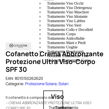
Trattamento Viso Occhi
Trattamento Viso Detergenza
Trattamento Viso Maschere
Trattamento Viso Idratante
Trattamento Viso Labbra
Trattamento Viso Sieri
Trattamento Collo e Decolleté
Trattamento Corpo
Trattamento Anticellulite
Trattamento Mani e Piedi
Trattamento Unghie
Cofanetto Crema Abbronzante
Trattamento Deodoranti
Cofanetti Trattamento Viso
Protezione Ultra Viso-Corpo
Cofanetti Trattamento Corpo
SPF 30
EAN:
8015150262620
Categorie:
Protezione Solare
,
Solari
Viso
Il cofanetto è composto da:
– CREMA ABBRONZANTE PROTEZIONE ULTRA VISO-
Trattamento
Trattamento
CORPO SPF 30