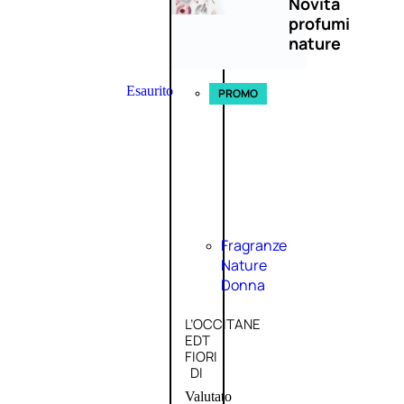
Novità
profumi
nature
Esaurito
PROMO
Fragranze
Nature
Donna
L’OCCITANE
EDT
FIORI
DI
Valutato