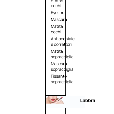
Primer
occhi
Eyeliner
Mascara
Matita
occhi
Antiocchiaie
e correttori
Matita
sopracciglia
Mascara
sopracciglia
Fissante
sopracciglia
Labbra