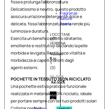
fissa e prolunga l’abbronzatura
Delicatissimo e neutro, questo prodotto
Fragranze
assicura un’azione detergente dolce e
Nature
delicata, fissa l’abbronzatura e la rende più
Donna
luminosa e duratura.
L’OCCITANE
Esercita un benefico effetto idratante,
EDT
VERBENA
emolliente e restitutivo lasciando la pelle
1
morbida e levigata. Restituisce vitalità e
Valutato
0
su
morbidezza ai capelli inariditi dagli
5
agenti esterni.
(0)
56,00
€
POCHETTE IN TESSUTO 100% RICICLATO
42,00
€
Una pochette estiva pratica e funzionale
realizzata in materiale 100% riciclato, ideale
AGGIUNGI
AL
per portare sempre con te i tuoi prodotti solari
CARRELLO
Collistar preferiti.
Esaurito