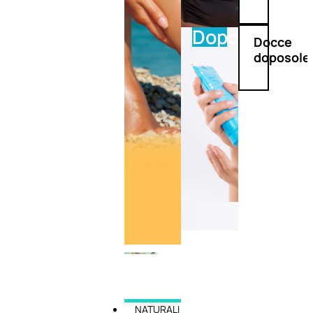
Doposole
Docce
doposole
NATURALI