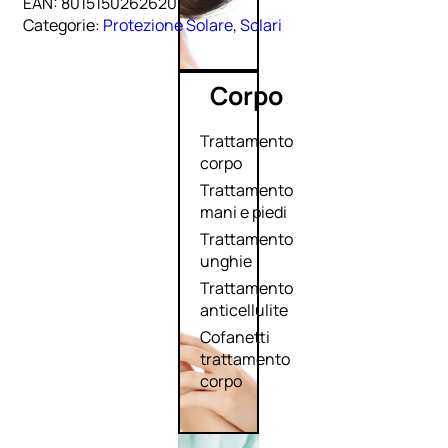
EAN:
8015150262620
Categorie:
Protezione Solare
,
Solari
Corpo
Trattamento
corpo
Trattamento
mani e piedi
Trattamento
unghie
Trattamento
anticellulite
Cofanetti
trattamento
corpo