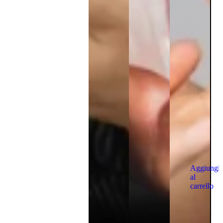
Aggiungi
al
carrello