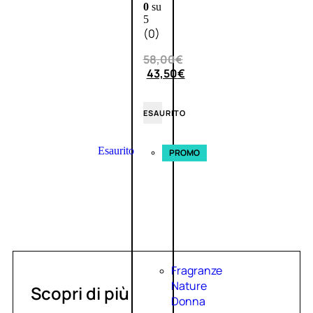
0
su
5
(0)
58,00
€
43,50
€
ESAURITO
Esaurito
PROMO
Fragranze
Nature
Scopri di più
Donna