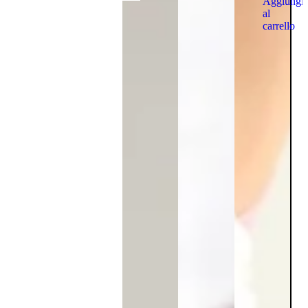
Aggiungi
al
carrello