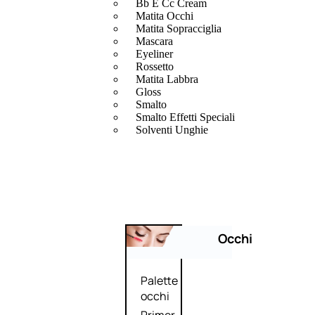
Bb E Cc Cream
Matita Occhi
Matita Sopracciglia
Mascara
Eyeliner
Rossetto
Matita Labbra
Gloss
Smalto
Smalto Effetti Speciali
Solventi Unghie
Occhi
Palette
occhi