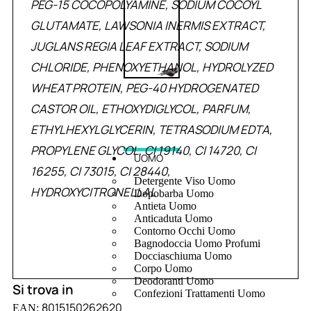
PEG-15 COCOPOLYAMINE, SODIUM COCOYL
GLUTAMATE, LAWSONIA INERMIS EXTRACT,
JUGLANS REGIA LEAF EXTRACT, SODIUM
CHLORIDE, PHENOXYETHANOL, HYDROLYZED
WHEAT PROTEIN, PEG-40 HYDROGENATED
CASTOR OIL, ETHOXYDIGLYCOL, PARFUM,
ETHYLHEXYLGLYCERIN, TETRASODIUM EDTA,
PROPYLENE GLYCOL, CI 19140, CI 14720, CI
UOMO
16255, CI 73015, CI 28440,
Detergente Viso Uomo
HYDROXYCITRONELLAL
Dopobarba Uomo
Antieta Uomo
Anticaduta Uomo
Contorno Occhi Uomo
Bagnodoccia Uomo Profumi
Docciaschiuma Uomo
Corpo Uomo
Deodoranti Uomo
Si trova in
Confezioni Trattamenti Uomo
8015150262620
EAN: