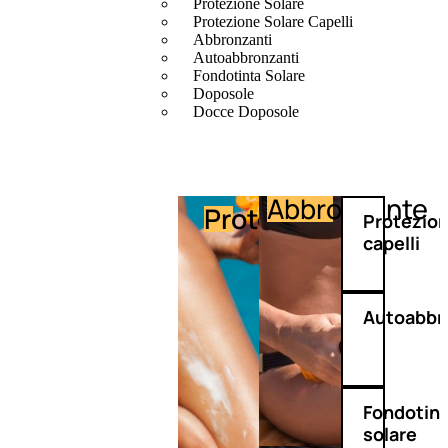
Protezione Solare
Protezione Solare Capelli
Abbronzanti
Autoabbronzanti
Fondotinta Solare
Doposole
Docce Doposole
Abbronzante
Protezione
Protezio
capelli
Autoabbr
Fondotin
solare