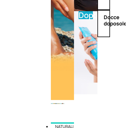
Doposole
Docce
doposole
NATURALI