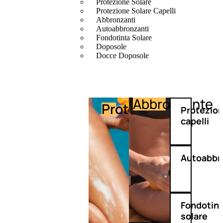
Protezione Solare
Protezione Solare Capelli
Abbronzanti
Autoabbronzanti
Fondotinta Solare
Doposole
Docce Doposole
Abbronzante
Protezione
Protezio
capelli
Autoabbr
Fondotin
solare