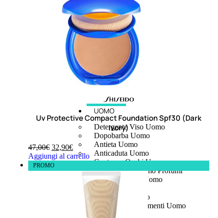
UOMO
Uv Protective Compact Foundation Spf30 (Dark
Ivory)
Detergente Viso Uomo
Dopobarba Uomo
Antieta Uomo
47,00
€
32,90
€
Anticaduta Uomo
Aggiungi al carrello
Contorno Occhi Uomo
PROMO
Bagnodoccia Uomo Profumi
Docciaschiuma Uomo
Corpo Uomo
Deodoranti Uomo
Confezioni Trattamenti Uomo