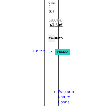
0
su
5
(0)
58,00
€
43,50
€
ESAURITO
Esaurito
PROMO
Fragranze
Nature
Donna