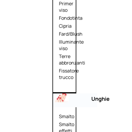
Primer
viso
Fondotinta
Cipria
Fard/Blush
Illuminante
viso
Terre
abbronzanti
Fissatore
trucco
Unghie
Smalto
Smalto
effetti