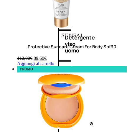
Antietà
uomo
Detergente
viso
Protective Suncare Cream For Body Spf30
uomo
112,00
€
89,60
€
Aggiungi al carrello
Docciaschiuma
PROMO
uomo
Shampoo
uomo
Dopobarba