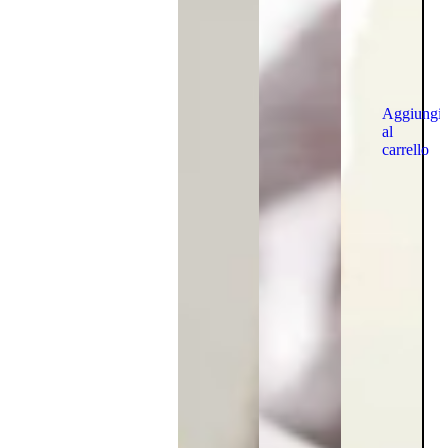
Aggiungi
al
carrello