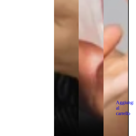
Aggiungi
al
carrello