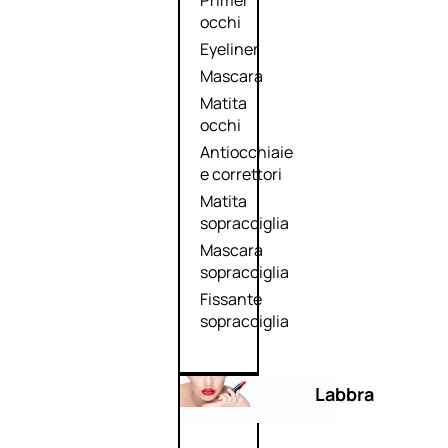
Primer
occhi
Eyeliner
Mascara
Matita
occhi
Antiocchiaie
e correttori
Matita
sopracciglia
Mascara
sopracciglia
Fissante
sopracciglia
Labbra