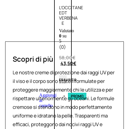
L’OCCITANE
EDT
VERBENA
E
Valutato
0
su
5
(0)
Scopri di più
58,00
€
43,50
€
Le nostre creme di protezione dai raggi UV per
ESAURITO
il viso e il corpo sono state riformulate per
proteggere maggiormente chi le utilizza e per
Aggiungi
PROMO
rispettare ulteriormente gli oceani. Le formule
al
carrello
cremose si stendono in modo perfettamente
uniforme e idratano la pelle. Trasparenti ma
efficaci, proteggono dai nocivi raggi UV e