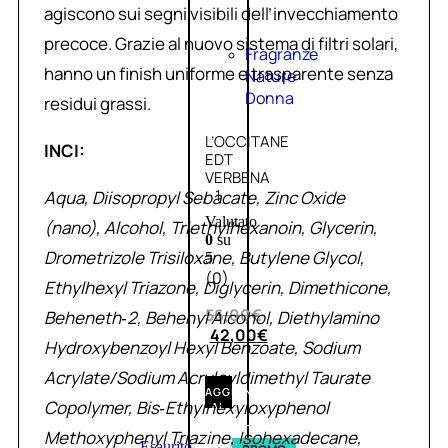
agiscono sui segni visibili dell’invecchiamento
precoce. Grazie al nuovo sistema di filtri solari,
Fragranze
hanno un finish uniforme e trasparente senza
Nature
Donna
residui grassi.
L’OCCITANE
INCI:
EDT
VERBENA
1
Aqua, Diisopropyl Sebacate, Zinc Oxide
Valutato
(nano), Alcohol, Triethylhexanoin, Glycerin,
0
su
Drometrizole Trisiloxane, Butylene Glycol,
5
(0)
Ethylhexyl Triazone, Diglycerin, Dimethicone,
56,00
€
Beheneth‑2, Behenyl Alcohol, Diethylamino
42,00
€
Hydroxybenzoyl Hexyl Benzoate, Sodium
Acrylate/Sodium Acryloyldimethyl Taurate
AGGIUNGI
Copolymer, Bis‑Ethylhexyloxyphenol
AL
CARRELLO
Methoxyphenyl Triazine, Isohexadecane,
Esaurito