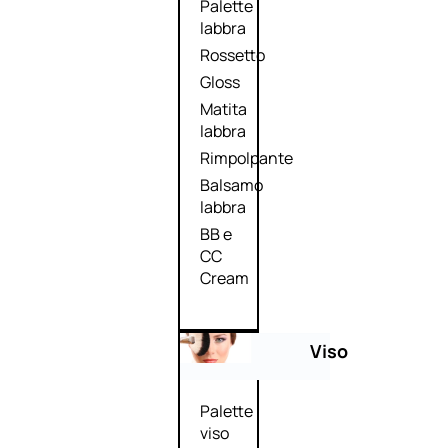
Palette
labbra
Rossetto
Gloss
Matita
labbra
Rimpolpante
Balsamo
labbra
BB e
CC
Cream
Viso
Palette
viso