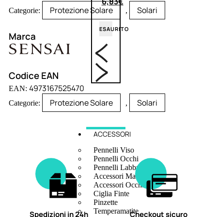
6,83
€
Protezione Solare
Solari
Categorie:
,
ESAURITO
Marca
Codice EAN
4973167525470
EAN:
Protezione Solare
Solari
Categorie:
,
ACCESSORI
Pennelli Viso
Pennelli Occhi
Pennelli Labbra
Accessori Make Up
Accessori Occhi
Ciglia Finte
Pinzette
Temperamatite
Spedizioni in 24h
Checkout sicuro