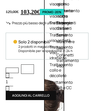
viso giorno
occhi
Trattamento
Trattamento
103,20
€
129,00
€
PROMO -20%
viso notte
labbra
Trattamento
Detergenti
Prezzo più basso degli ultimi 30 giorni:
viso 24 ore
trattanti
Trattamento
Scrub
viso antietà
Maschere
Solo 2 disponibili
2 prodotti in magazzino
Trattamento
Sieri
Disponibile per la spedizione in 24 h
viso
Cofanetti
idratante
trattamento
Trattamento
viso
collo e
décolleté
Trattamento
viso BB e CC
cream
AGGIUNGI AL CARRELLO