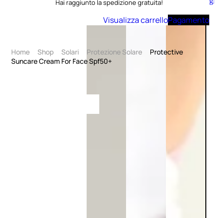
Aggiungi
Hai raggiunto la spedizione gratuita!
al
carrello
Visualizza carrello
Pagamento
Home
Shop
Solari
Protezione Solare
Protective
Suncare Cream For Face Spf50+