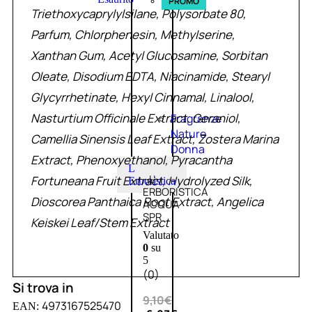
PROMO
Triethoxycaprylylsilane, Polysorbate 80,
Parfum, Chlorphenesin, Methylserine,
Xanthan Gum, Acetyl Glucosamine, Sorbitan
Oleate, Disodium EDTA, Niacinamide, Stearyl
Glycyrrhetinate, Hexyl Cinnamal, Linalool,
Nasturtium Officinale Extract, Geraniol,
Fragranze
Nature
Camellia Sinensis Leaf Extract, Zostera Marina
Donna
Extract, Phenoxyethanol, Pyracantha
L
L’
Fortuneana Fruit Extract, Hydrolyzed Silk,
Erboristica
ERBORISTICA
Dioscorea Panthaica Root Extract, Angelica
ACQUA
SPR
Keiskei Leaf/Stem Extract
Valutato
0
su
5
(0)
Si trova in
9,10
€
4973167525470
EAN: