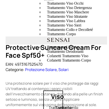
Trattamento Viso Occhi
Trattamento Viso Detergenza
Trattamento Viso Maschere
Trattamento Viso Idratante
Trattamento Viso Labbra
Trattamento Viso Sieri
Trattamento Collo e Decolleté
Trattamento Corpo
Trattamento Anticellulite
Trattamento Mani e Piedi
Protective Suncare Cream For
Trattamento Unghie
Trattamento Deodoranti
Face Spf50+
Cofanetti Trattamento Viso
Cofanetti Trattamento Corpo
EAN:
4973167525470
Categorie:
Protezione Solare
,
Solari
Una protezione solare per il viso che protegge dai raggi
UV trattando al contempo i segni visibili
dell’invecchiamento cutaneo, donando alla pelle un finish
Viso
setoso e luminoso, senza ungere. Applicare
uniformemente sul viso prima dell’esposizione al sole.
Trattamento
Trattamento