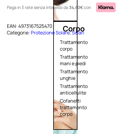
Paga in 3 rate senza interessi
da
34,40€
con
EAN:
4973167525470
Corpo
Categorie:
Protezione Solare
,
Solari
Trattamento
corpo
Trattamento
mani e piedi
Trattamento
unghie
Trattamento
anticellulite
Cofanetti
trattamento
corpo