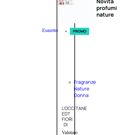
Novità
profumi
nature
Esaurito
PROMO
Fragranze
Nature
Donna
L’OCCITANE
EDT
FIORI
DI
Valutato