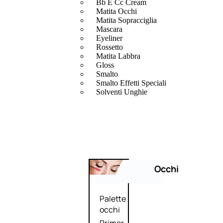
Bb E Cc Cream
Matita Occhi
Matita Sopracciglia
Mascara
Eyeliner
Rossetto
Matita Labbra
Gloss
Smalto
Smalto Effetti Speciali
Solventi Unghie
Occhi
Palette
occhi