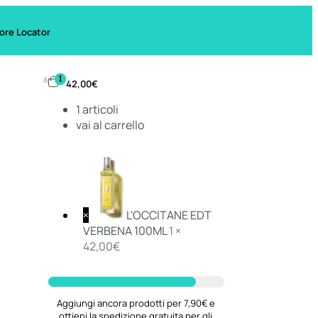
ore Locator
1
42,00
€
1
articoli
vai al carrello
×
L'OCCITANE EDT
VERBENA 100ML
1 ×
42,00
€
Aggiungi ancora prodotti per 7,90€ e
ottieni la spedizione gratuita per gli