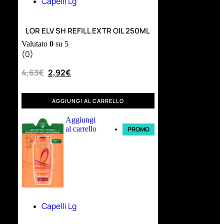
Capelli Lg
LOR ELV SH REFILL EXTR OIL 250ML
Valutato
0
su 5
(0)
4,63
€
2,92
€
AGGIUNGI AL CARRELLO
Aggiungi
al carrello
PROMO
Capelli Lg