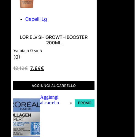
Capelli Lg
LOR ELV SH GROWTH BOOSTER
200ML
Valutato
0
su 5
(0)
12,12
€
7,64
€
AGGIUNGI AL CARRELLO
Aggiungi
al carrello
PROMO