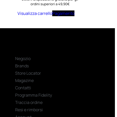
ordini superiori a 49,90€
Visualizza carrello
Pagamento
Negozio
Brands
Store Locator
Magazine
Contatti
Programma Fidelity
Traccia ordine
Resi e rimborsi
Account