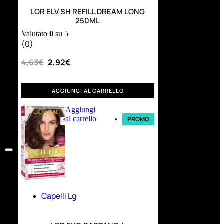
LOR ELV SH REFILL DREAM LONG
250ML
Valutato
0
su 5
(0)
4,63
€
2,92
€
AGGIUNGI AL CARRELLO
Aggiungi
al carrello
PROMO
Capelli Lg