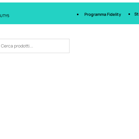
St
Programma Fidelity
AUTY5