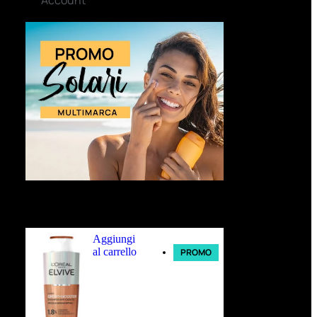
Ultimi arrivi
Aggiungi
al carrello
PROMO