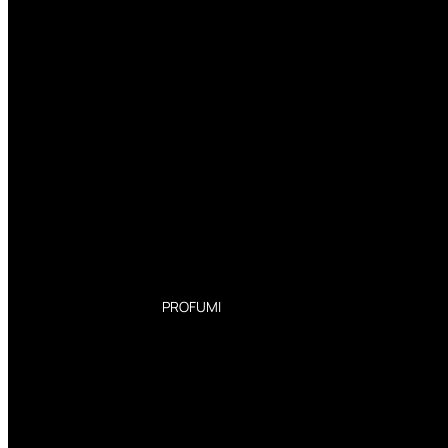
PROFUMI
Profumi Donna
Profumi Uomo
Deodoranti Donna
Deodoranti Uomo
Corpo Donna
Corpo Uomo
Profumi Capelli