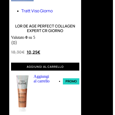
Tratt Viso Giorno
LOR DE AGE PERFECT COLLAGEN
EXPERT CR GIORNO
Valutato
0
su 5
(0)
18,30
€
10,25
€
AGGIUNGI AL CARRELLO
Aggiungi
al carrello
PROMO