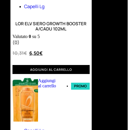
Capelli Lg
LOR ELV SIERO GROWTH BOOSTER
A/CADU 102ML
Valutato
0
su 5
(0)
10,31
€
6,50
€
AGGIUNGI AL CARRELLO
Aggiungi
al carrello
PROMO