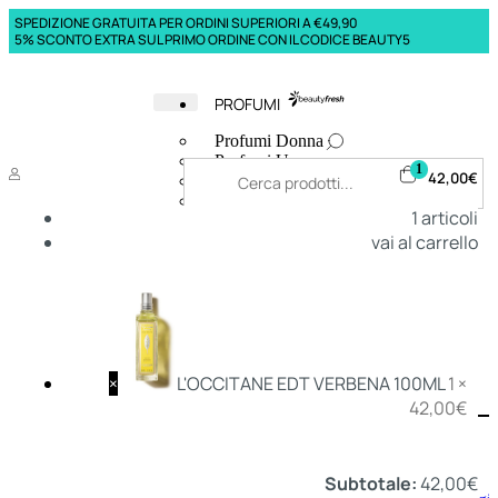
SPEDIZIONE GRATUITA PER ORDINI SUPERIORI A €49,90
5% SCONTO EXTRA SUL PRIMO ORDINE CON IL CODICE BEAUTY5
PROFUMI
Profumi Donna
Profumi Uomo
1
42,00
€
Deodoranti Donna
Deodoranti Uomo
1
articoli
Corpo Donna
vai al carrello
Corpo Uomo
Profumi Capelli
Creme Mani
Bagnodoccia Donna Profumi
Bagnodoccia Uomo Profumi
×
L'OCCITANE EDT VERBENA 100ML
1 ×
42,00
€
Deo
Donna
Uomo
Subtotale:
42,00
€