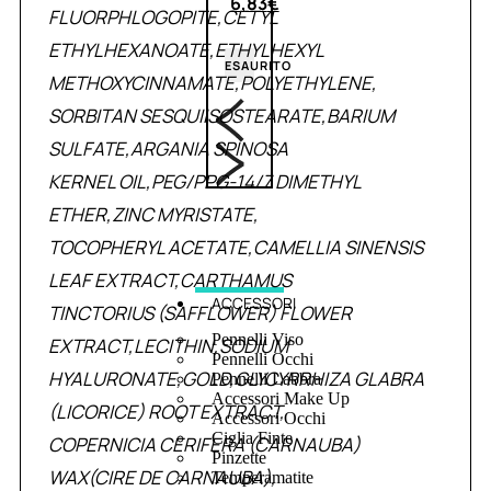
6,83
€
FLUORPHLOGOPITE,CETYL
ETHYLHEXANOATE,ETHYLHEXYL
ESAURITO
METHOXYCINNAMATE,POLYETHYLENE,
SORBITAN SESQUIISOSTEARATE,BARIUM
SULFATE,ARGANIA SPINOSA
KERNEL OIL,PEG/PPG-14/7 DIMETHYL
ETHER,ZINC MYRISTATE,
TOCOPHERYL ACETATE,CAMELLIA SINENSIS
LEAF EXTRACT,CARTHAMUS
ACCESSORI
TINCTORIUS (SAFFLOWER) FLOWER
Pennelli Viso
EXTRACT,LECITHIN,SODIUM
Pennelli Occhi
HYALURONATE,GOLD,GLYCYRRHIZA GLABRA
Pennelli Labbra
Accessori Make Up
(LICORICE) ROOT EXTRACT,
Accessori Occhi
Ciglia Finte
COPERNICIA CERIFERA (CARNAUBA)
Pinzette
WAX(CIRE DE CARNAUBA),
Temperamatite