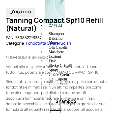
Tanning Compact Spf10 Refill
CAPELLI
(Natural)
Shampoo
EAN:
730852213357
Balsamo
Categorie:
Fondotinta Solare
,
Solari
Mousse
Olii Capelli
Maschere
Lozioni
NUOVI SOLARI SHISEIDO
Fiale
Sieri e Cristalli
Infondi alla tua pelle un’abbronzatura dorata ed esprimi
Spray
tutto il tuo potenziale con TANNING COMPACT SPF10.
Cera e Crema
Gel Capelli
Rivela tutta la naturale bellezza della tua pelle con questo
Colorazione
fondotinta e mimetizza in un attimo imperfezioni come
tono disomogeneo, pori dilatati o rughe sottili.
Scopri una luminosità naturale e intensa e un finish
Shampoo
dorato impeccabile che dura tutto il giorno grazie alla sua
formula di alta qualità resistente al sudore, all’acqua e al