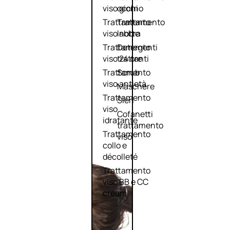
viso giorno
occhi
Trattamento
Trattamento
viso notte
labbra
Trattamento
Detergenti
viso 24 ore
trattanti
Trattamento
Scrub
viso antietà
Maschere
Trattamento
Sieri
viso
Cofanetti
idratante
trattamento
Trattamento
viso
collo e
décolleté
Trattamento
viso BB e CC
cream