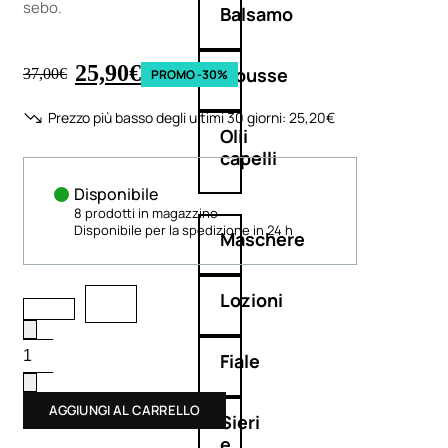
sebo.
Balsamo
25,90
€
Mousse
37,00
€
PROMO -30%
Prezzo più basso degli ultimi 30 giorni:
25,20
€
Olii
capelli
Disponibile
8 prodotti in magazzino
Disponibile per la spedizione in 24 h
Maschere
Lozioni
Fiale
AGGIUNGI AL CARRELLO
Sieri
e