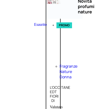
Novità
profumi
nature
Esaurito
PROMO
Fragranze
Nature
Donna
L’OCCITANE
EDT
FIORI
DI
Valutato