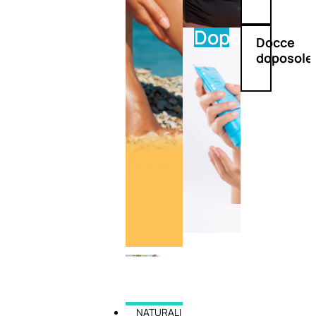
Doposole
Docce
doposole
NATURALI