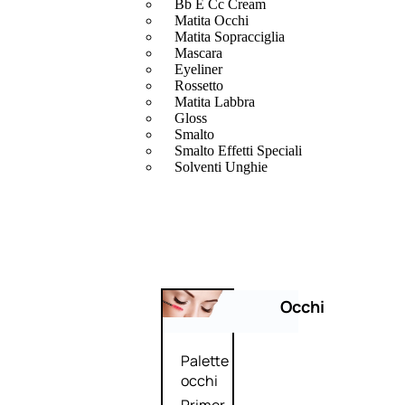
Bb E Cc Cream
Matita Occhi
Matita Sopracciglia
Mascara
Eyeliner
Rossetto
Matita Labbra
Gloss
Smalto
Smalto Effetti Speciali
Solventi Unghie
Occhi
Palette
occhi