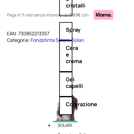
cristalli
Paga in 3 rate senza interessi
da
8,63€
con
Spray
EAN:
730852213357
Categorie:
Fondotinta Solare
,
Solari
Cera
e
crema
Gel
capelli
Colorazione
SOLARI