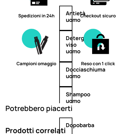
Antietà
Spedizioni in 24h
Checkout sicuro
uomo
Detergente
viso
uomo
Campioni omaggio
Reso con 1 click
Docciaschiuma
uomo
Shampoo
uomo
Potrebbero piacerti
Dopobarba
Prodotti correlati