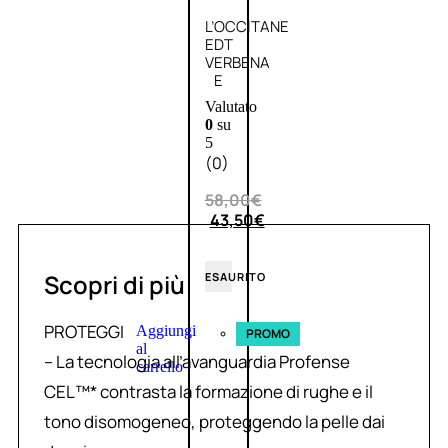
L’OCCITANE
EDT
VERBENA
E
Valutato
0
su
5
(0)
58,00
€
43,50
€
Scopri di più
ESAURITO
PROTEGGI
Aggiungi
PROMO
al
– La tecnologia all’avanguardia Profense
carrello
CEL™* contrasta la formazione di rughe e il
tono disomogeneo, proteggendo la pelle dai