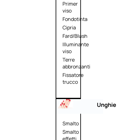
Primer
viso
Fondotinta
Cipria
Fard/Blush
Illuminante
viso
Terre
abbronzanti
Fissatore
trucco
Unghie
Smalto
Smalto
effetti