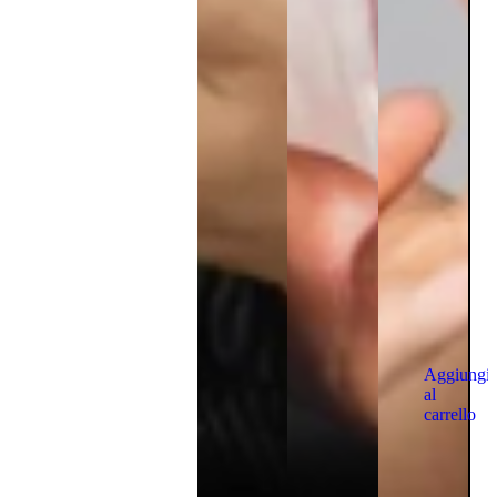
Aggiungi
al
carrello