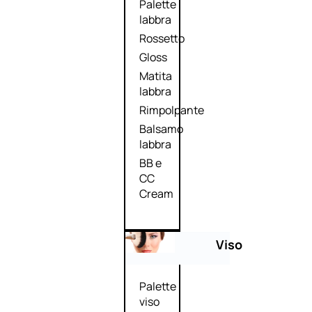
Palette
labbra
Rossetto
Gloss
Matita
labbra
Rimpolpante
Balsamo
labbra
BB e
CC
Cream
Viso
Palette
viso