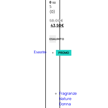
0
su
5
(0)
58,00
€
43,50
€
ESAURITO
Esaurito
PROMO
Fragranze
Nature
Donna