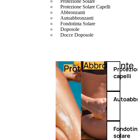
Protezione Solare
Protezione Solare Capelli
Abbronzanti
Autoabbronzanti
Fondotinta Solare
Doposole
Docce Doposole
Abbronzante
Protezione
Protezio
capelli
Autoabbr
Fondotin
solare