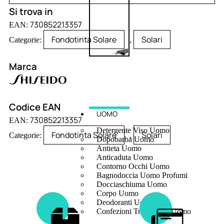
Si trova in
730852213357
EAN:
Fondotinta Solare
Solari
Categorie:
,
Marca
Codice EAN
UOMO
730852213357
EAN:
Detergente Viso Uomo
Fondotinta Solare
Solari
Categorie:
,
Dopobarba Uomo
Antieta Uomo
Anticaduta Uomo
Contorno Occhi Uomo
Bagnodoccia Uomo Profumi
Docciaschiuma Uomo
Corpo Uomo
Deodoranti Uomo
Confezioni Trattamenti Uomo