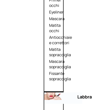
Primer
occhi
Eyeliner
Mascara
Matita
occhi
Antiocchiaie
e correttori
Matita
sopracciglia
Mascara
sopracciglia
Fissante
sopracciglia
Labbra