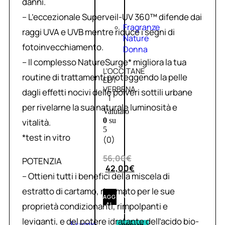
danni.
– L’eccezionale Superveil-UV 360™ difende dai
Fragranze
raggi UVA e UVB mentre riduce i segni di
Nature
fotoinvecchiamento.
Donna
– Il complesso NatureSurge* migliora la tua
L’OCCITANE
routine di trattamenti proteggendo la pelle
EDT
VERBENA
dagli effetti nocivi delle polveri sottili urbane
1
per rivelarne la sua naturale luminosità e
Valutato
0
su
vitalità.
5
*test in vitro
(0)
56,00
€
POTENZIA
42,00
€
– Ottieni tutti i benefici della miscela di
estratto di cartamo, rinomato per le sue
AGGIUNGI
proprietà condizionanti, rimpolpanti e
AL
CARRELLO
leviganti, e del potere idratante dell’acido bio-
Esaurito