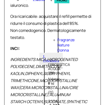
PROMO
ialuronico.
Ora ricaricabile: acquistare il refill permette di
ridurre il consumo di plastica dell’85%.
Non comedogenico. Dermatologicamente
testato.
Fragranze
Nature
INCI:
Donna
L
INGREDIENTS:MICA,HYDROGENATED
L’
Erboristica
ERBORISTICA
POLYDECENE,DIMETHICONE,
ACQUA
SPR
KAOLIN,DIPHENYLSILOXY PHENYL
Valutato
TRIMETHICONE,MICROCRYSTALLINE
0
su
WAX(CERA MICROCRISTALLINA/CIRE
5
(0)
MICROCRISTALLINE),ALUMINUM
9,10
€
STARCH OCTENYLSUCCINATE,SYNTHETIC