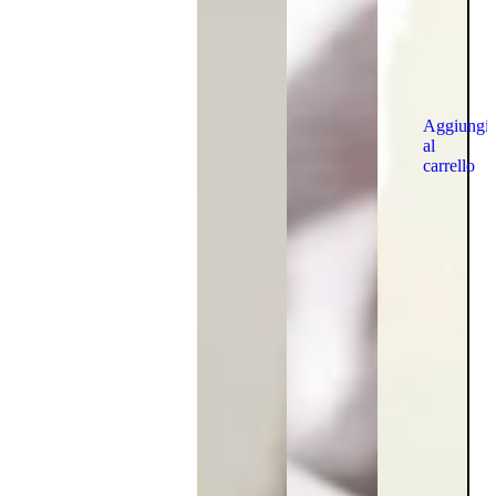
Aggiungi
al
carrello