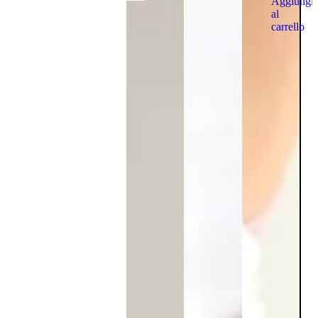
Aggiungi
al
carrello