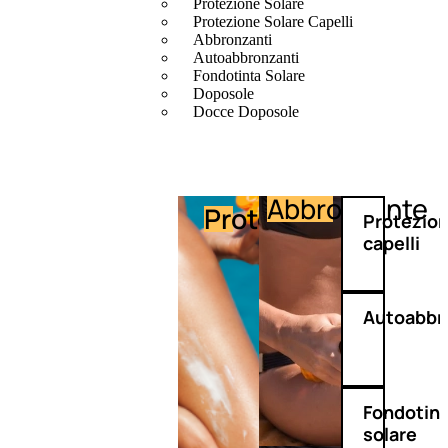
Protezione Solare
Protezione Solare Capelli
Abbronzanti
Autoabbronzanti
Fondotinta Solare
Doposole
Docce Doposole
Abbronzante
Protezione
Protezio
capelli
Autoabbr
Fondotin
solare