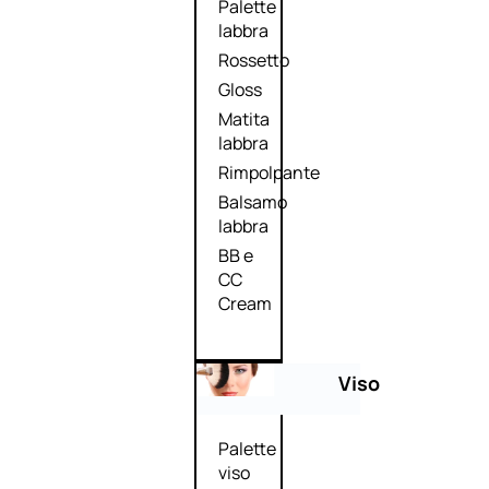
Palette
labbra
Rossetto
Gloss
Matita
labbra
Rimpolpante
Balsamo
labbra
BB e
CC
Cream
Viso
Palette
viso