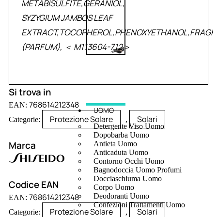
METABISULFITE,GERANIOL,
SYZYGIUM JAMBOS LEAF
EXTRACT,TOCOPHEROL,PHENOXYETHANOL,FRAG
(PARFUM), ＜ M113604-712＞
Si trova in
768614212348
EAN:
UOMO
Protezione Solare
Solari
Categorie:
,
Detergente Viso Uomo
Dopobarba Uomo
Marca
Antieta Uomo
Anticaduta Uomo
Contorno Occhi Uomo
Bagnodoccia Uomo Profumi
Docciaschiuma Uomo
Codice EAN
Corpo Uomo
768614212348
Deodoranti Uomo
EAN:
Confezioni Trattamenti Uomo
Protezione Solare
Solari
Categorie:
,