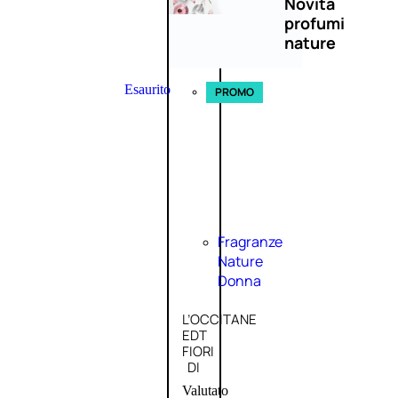
Novità
profumi
nature
Esaurito
PROMO
Fragranze
Nature
Donna
L’OCCITANE
EDT
FIORI
DI
Valutato