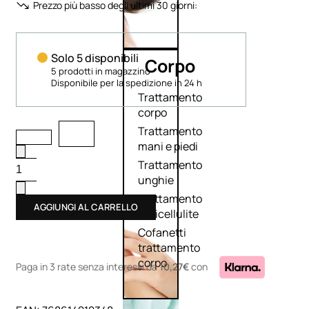
Prezzo più basso degli ultimi 30 giorni:
Solo 5 disponibili
Corpo
5 prodotti in magazzino
Disponibile per la spedizione in 24 h
Trattamento
corpo
Trattamento
mani e piedi
Trattamento
unghie
Trattamento
AGGIUNGI AL CARRELLO
anticellulite
Cofanetti
trattamento
corpo
Paga in 3 rate senza interessi
da
10,27€
con