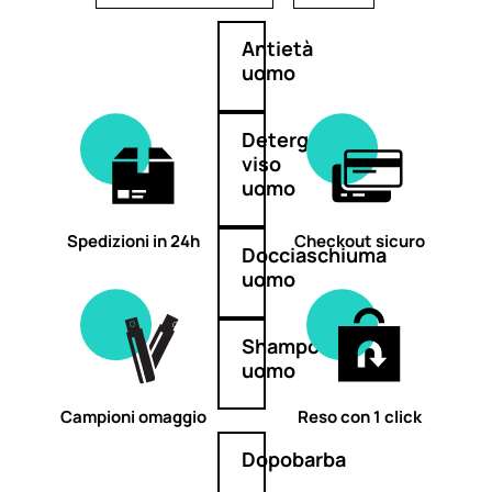
Antietà
uomo
Detergente
viso
uomo
Spedizioni in 24h
Checkout sicuro
Docciaschiuma
uomo
Shampoo
uomo
Campioni omaggio
Reso con 1 click
Dopobarba