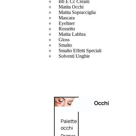
Bb E Cc Cream
Matita Occhi
Matita Sopracciglia
Mascara
Eyeliner
Rossetto
Matita Labbra
Gloss
Smalto
Smalto Effetti Speciali
Solventi Unghie
Occhi
Palette
occhi