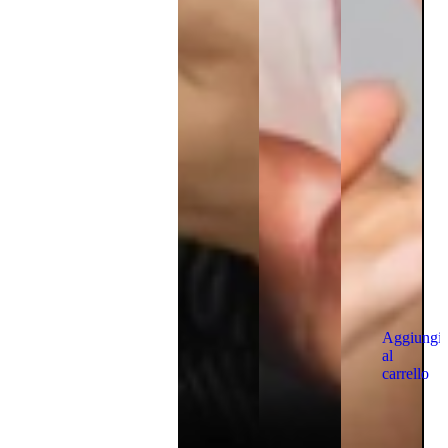
Aggiungi
al
carrello