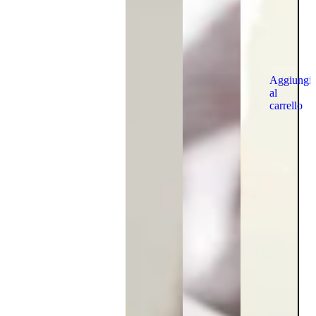
Aggiungi
al
carrello