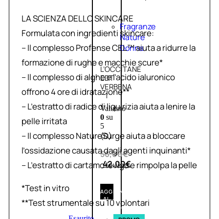
LA SCIENZA DELLO SKINCARE
Fragranze
Formulata con ingredienti skincare:
Nature
– Il complesso Profense CEL™ aiuta a ridurre la
Donna
formazione di rughe e macchie scure*
L’OCCITANE
– Il complesso di alghe e l’acido ialuronico
EDT
VERBENA
offrono 4 ore di idratazione**
1
– L’estratto di radice di liquirizia aiuta a lenire la
Valutato
0
su
pelle irritata
5
– Il complesso NatureSurge aiuta a bloccare
(0)
l’ossidazione causata dagli agenti inquinanti*
56,00
€
42,00
€
– L’estratto di cartamo leviga e rimpolpa la pelle
*Test in vitro
AGGIUNGI
AL
**Test strumentale su 10 volontari
CARRELLO
Esaurito