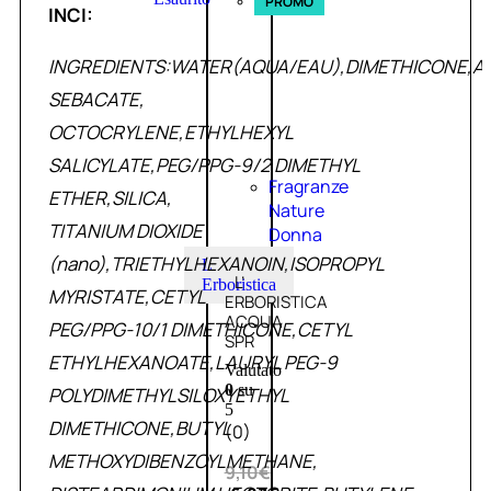
PROMO
INCI:
INGREDIENTS:WATER(AQUA/EAU),DIMETHICONE,A
SEBACATE,
OCTOCRYLENE,ETHYLHEXYL
SALICYLATE,PEG/PPG-9/2 DIMETHYL
Fragranze
ETHER,SILICA,
Nature
TITANIUM DIOXIDE
Donna
(nano),TRIETHYLHEXANOIN,ISOPROPYL
L
L’
Erboristica
MYRISTATE,CETYL
ERBORISTICA
ACQUA
PEG/PPG-10/1 DIMETHICONE,CETYL
SPR
ETHYLHEXANOATE,LAURYL PEG-9
Valutato
0
su
POLYDIMETHYLSILOXYETHYL
5
DIMETHICONE,BUTYL
(0)
METHOXYDIBENZOYLMETHANE,
9,10
€