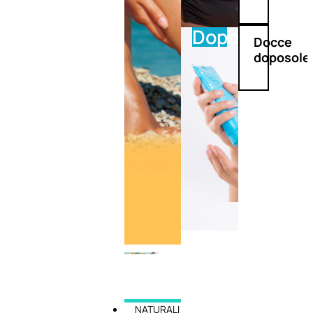
Doposole
Docce
doposole
NATURALI