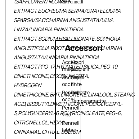
(SAFFLOWER) FLOWER
Kit Pennelli
EXTRACT,EUCHEUMA SERRA/GRATELOUPIA
SPARSA/SACCHARINA ANGUSTATA/ULVA
LINZA/UNDARIA PINNATIFIDA
EXTRACT,SODIUM HYALURONATE,SOPHORA
Accessori
ANGUSTIFOLIA ROOT EXTRACT,SACCHARINA
ANGUSTATA/UNDARIA PINNATIFIDA
Accessori
Kit
EXTRACT,PPG-17,HYDRATED SILICA,PEG-10
make up
pennelli
DIMETHICONE,DISODIUM EDTA,
Accessori
Ciglia
occhi
finte
HYDROGEN
Pennelli
Pinzette
DIMETHICONE,BHT,LIMONENE,LINALOOL,STEARIC
occhi
Temperamatite
ACID,BISBUTYLDIMETHICONE POLYGLYCERYL-
Pennelli
3,POLYGLYCERYL-6 POLYRICINOLEATE,PEG-6,
viso
CITRONELLOL,HEXYL
Pennelli
labbra
CINNAMAL,CITRAL,SODIUM