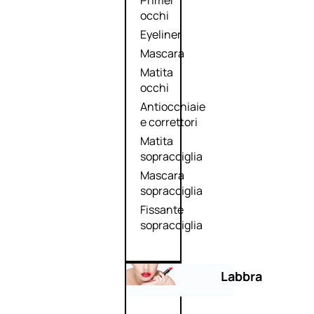
Primer
occhi
Eyeliner
Mascara
Matita
occhi
Antiocchiaie
e correttori
Matita
sopracciglia
Mascara
sopracciglia
Fissante
sopracciglia
Labbra