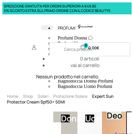
SPEDIZIONE GRATUITA PER ORDINI SUPERIORI A €49,90
5% SCONTO EXTRA SUL PRIMO ORDINE CON IL CODICE BEAUTY5
PROFUMI
Profumi Donna
Profumi Uomo
0
0,00
€
Deodoranti Donna
Deodoranti Uomo
0
articoli
Corpo Donna
vai al carrello
Corpo Uomo
Profumi Capelli
Creme Mani
Nessun prodotto nel carrello.
Bagnodoccia Donna Profumi
Bagnodoccia Uomo Profumi
Home
Shop
Solari
Protezione Solare
Expert Sun
Protector Cream Spf50+ 50Ml
Deo
Donna
Uomo