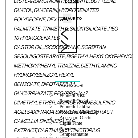
DISTEARDIMONIUM HECTORITE,BUTYLENE
6,83
€
GLYCOL,GLYCERIN,HYDROGENATED
POLYDECENE,DEXTRIN
ESAURITO
PALMITATE,TRIMETHYLSILOXYSILICATE,PEG-
10 HYDROGENATED
CASTOR OIL,ISODODECANE,SORBITAN
SESQUIISOSTEARATE,BISETHYLHEXYLOXYPHENOL
METHOXYPHENYL TRIAZINE,DIETHYLAMINO
HYDROXYBENZOYL HEXYL
BENZOATE,DIPOTASSIUM
ACCESSORI
GLYCYRRHIZATE,PEG/PPG-14/7
Pennelli Viso
Pennelli Occhi
DIMETHYL ETHER,AMINOETHANESULFINIC
Pennelli Labbra
ACID,SAXIFRAGA SARMENTOSA EXTRACT,
Accessori Make Up
Accessori Occhi
CAMELLIA SINENSIS LEAF
Ciglia Finte
Pinzette
EXTRACT,CARTHAMUS TINCTORIUS
Temperamatite