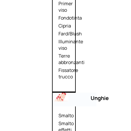
Primer
viso
Fondotinta
Cipria
Fard/Blush
Illuminante
viso
Terre
abbronzanti
Fissatore
trucco
Unghie
Smalto
Smalto
effetti