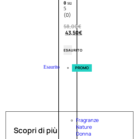
0
su
5
(0)
58,00
€
43,50
€
ESAURITO
Esaurito
PROMO
Fragranze
Nature
Scopri di più
Donna