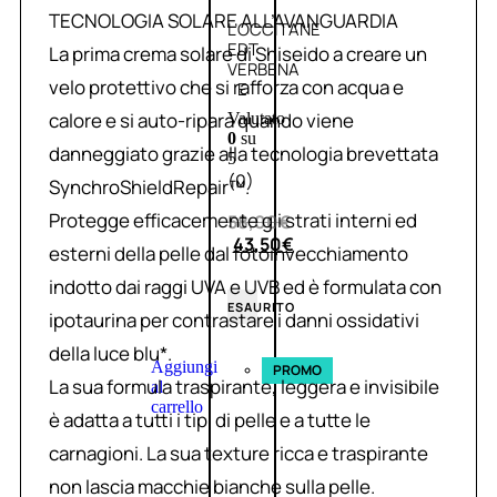
TECNOLOGIA SOLARE ALL’AVANGUARDIA
L’OCCITANE
EDT
La prima crema solare di Shiseido a creare un
VERBENA
velo protettivo che si rafforza con acqua e
E
calore e si auto-ripara quando viene
Valutato
0
su
danneggiato grazie alla tecnologia brevettata
5
(0)
SynchroShieldRepair™.
Protegge efficacemente gli strati interni ed
58,00
€
43,50
€
esterni della pelle dal fotoinvecchiamento
indotto dai raggi UVA e UVB ed è formulata con
ESAURITO
ipotaurina per contrastare i danni ossidativi
della luce blu*.
Aggiungi
PROMO
La sua formula traspirante, leggera e invisibile
al
carrello
è adatta a tutti i tipi di pelle e a tutte le
carnagioni. La sua texture ricca e traspirante
non lascia macchie bianche sulla pelle.