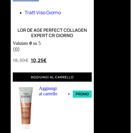
Tratt Viso Giorno
LOR DE AGE PERFECT COLLAGEN
EXPERT CR GIORNO
Valutato
0
su 5
(0)
18,30
€
10,25
€
AGGIUNGI AL CARRELLO
Aggiungi
al carrello
PROMO