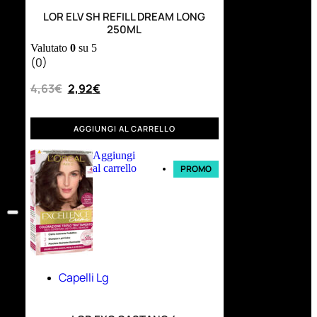
LOR ELV SH REFILL DREAM LONG
250ML
Valutato
0
su 5
(0)
4,63
€
2,92
€
AGGIUNGI AL CARRELLO
Aggiungi
al carrello
PROMO
Capelli Lg