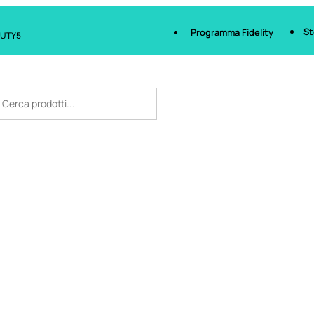
St
Programma Fidelity
AUTY5