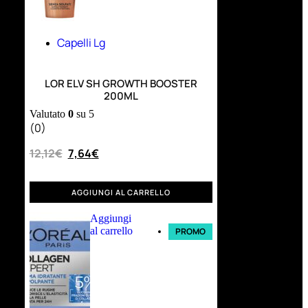
Capelli Lg
LOR ELV SH GROWTH BOOSTER
200ML
Valutato
0
su 5
(0)
12,12
€
7,64
€
AGGIUNGI AL CARRELLO
Aggiungi
al carrello
PROMO