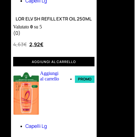
Capelli Lg
LOR ELV SH REFILL EXTR OIL 250ML
Valutato
0
su 5
(0)
4,63
€
2,92
€
AGGIUNGI AL CARRELLO
Aggiungi
al carrello
PROMO
Capelli Lg