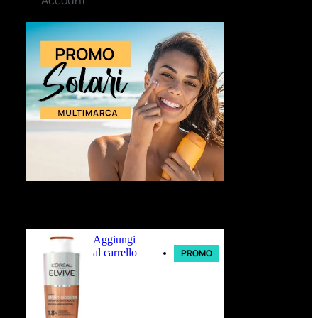
Ultimi arrivi
Aggiungi
al carrello
PROMO