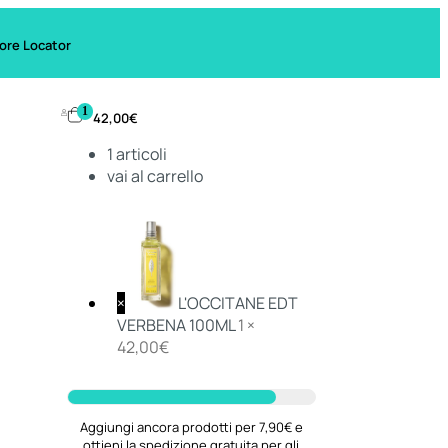
ore Locator
1
42,00
€
1
articoli
vai al carrello
×
L'OCCITANE EDT
VERBENA 100ML
1 ×
42,00
€
Aggiungi ancora prodotti per 7,90€ e
ottieni la spedizione gratuita per gli