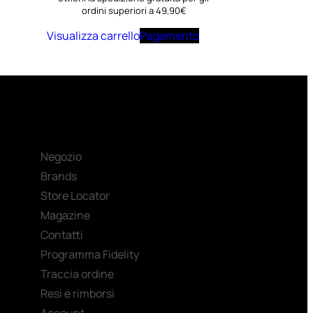
ordini superiori a 49,90€
Visualizza carrello
Pagamento
Negozio
Brands
Store Locator
Magazine
Contatti
Programma Fidelity
Traccia ordine
Resi e rimborsi
Account