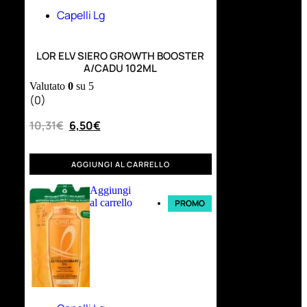
Capelli Lg
LOR ELV SIERO GROWTH BOOSTER
A/CADU 102ML
Valutato
0
su 5
(0)
10,31
€
6,50
€
AGGIUNGI AL CARRELLO
Aggiungi
al carrello
PROMO