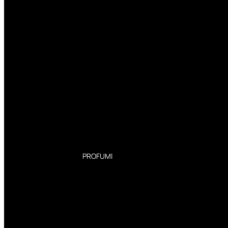
PROFUMI
Profumi Donna
Profumi Uomo
Deodoranti Donna
Deodoranti Uomo
Corpo Donna
Corpo Uomo
Profumi Capelli