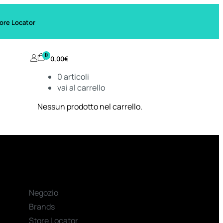
ore Locator
0
0,00
€
0
articoli
vai al carrello
Nessun prodotto nel carrello.
Negozio
Brands
Store Locator