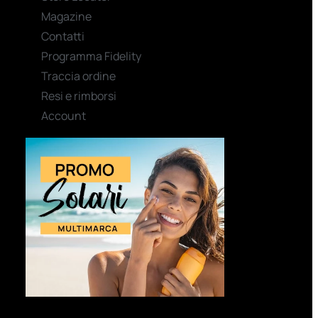
Magazine
Contatti
Programma Fidelity
Traccia ordine
Resi e rimborsi
Account