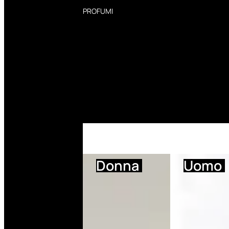
PROFUMI
Profumi Donna
Profumi Uomo
Deodoranti Donna
Deodoranti Uomo
Corpo Donna
Corpo Uomo
Profumi Capelli
Creme Mani
Bagnodoccia Donna Profumi
Bagnodoccia Uomo Profumi
Donna
Uomo