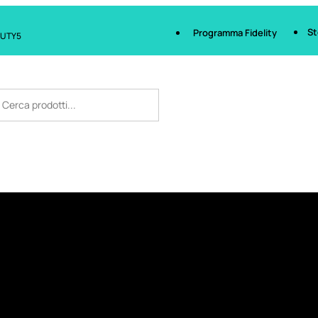
St
Programma Fidelity
AUTY5