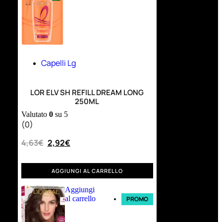
Capelli Lg
LOR ELV SH REFILL DREAM LONG
250ML
Valutato
0
su 5
(0)
4,63
€
2,92
€
AGGIUNGI AL CARRELLO
Aggiungi
al carrello
PROMO