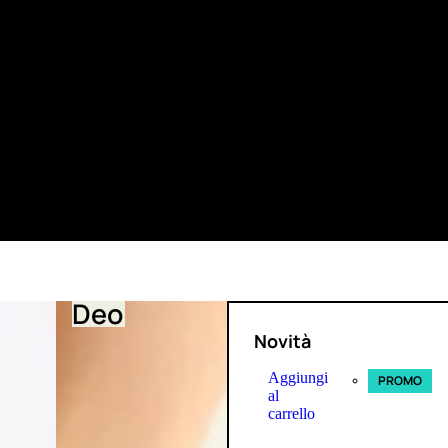
Deo
Novità
Aggiungi
PROMO
al
carrello