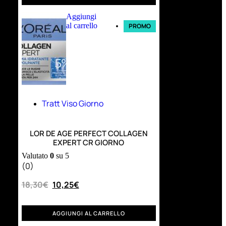
Aggiungi
al carrello
PROMO
Tratt Viso Giorno
LOR DE AGE PERFECT COLLAGEN
EXPERT CR GIORNO
Valutato
0
su 5
(0)
18,30
€
10,25
€
AGGIUNGI AL CARRELLO