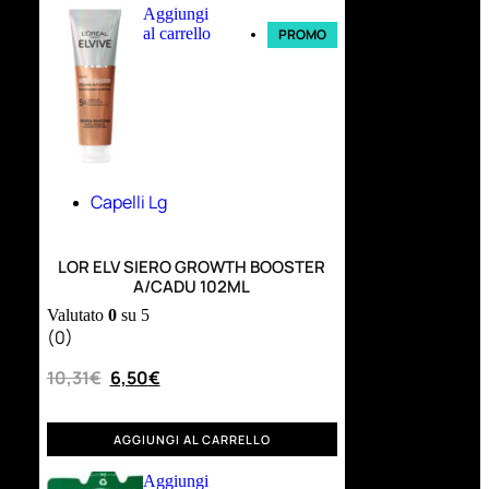
Aggiungi
al carrello
PROMO
Capelli Lg
LOR ELV SIERO GROWTH BOOSTER
A/CADU 102ML
Valutato
0
su 5
(0)
10,31
€
6,50
€
AGGIUNGI AL CARRELLO
Aggiungi