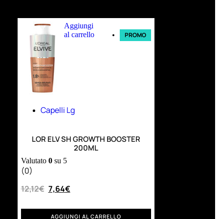
Ultimi arrivi
Aggiungi
al carrello
PROMO
Capelli Lg
LOR ELV SH GROWTH BOOSTER
200ML
Valutato
0
su 5
(0)
12,12
€
7,64
€
AGGIUNGI AL CARRELLO