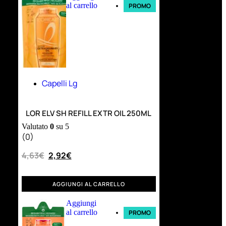
al carrello
PROMO
Capelli Lg
LOR ELV SH REFILL EXTR OIL 250ML
Valutato
0
su 5
(0)
4,63
€
2,92
€
AGGIUNGI AL CARRELLO
Aggiungi
al carrello
PROMO