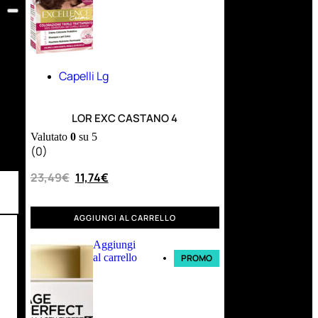
Capelli Lg
LOR EXC CASTANO 4
Valutato
0
su 5
(0)
23,49
€
11,74
€
AGGIUNGI AL CARRELLO
Aggiungi
al carrello
PROMO