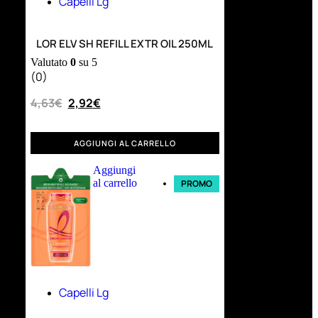
Capelli Lg
LOR ELV SH REFILL EXTR OIL 250ML
Valutato
0
su 5
(0)
4,63
€
2,92
€
AGGIUNGI AL CARRELLO
Aggiungi
al carrello
PROMO
Capelli Lg