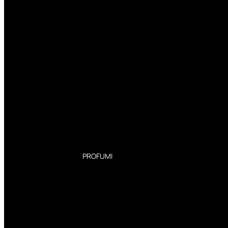
PROFUMI
Profumi Donna
Profumi Uomo
Deodoranti Donna
Deodoranti Uomo
Corpo Donna
Corpo Uomo
Profumi Capelli