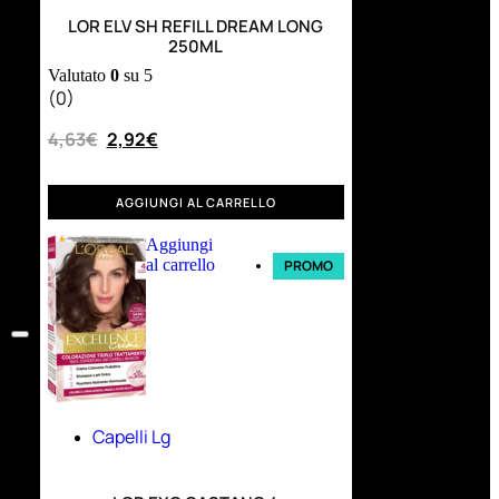
LOR ELV SH REFILL DREAM LONG
250ML
Valutato
0
su 5
(0)
4,63
€
2,92
€
AGGIUNGI AL CARRELLO
Aggiungi
al carrello
PROMO
Capelli Lg