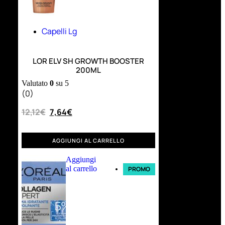
Capelli Lg
LOR ELV SH GROWTH BOOSTER
200ML
Valutato
0
su 5
(0)
12,12
€
7,64
€
AGGIUNGI AL CARRELLO
Aggiungi
al carrello
PROMO