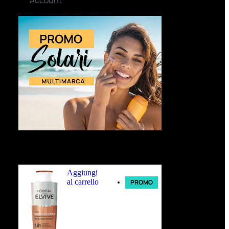
Ultimi arrivi
Aggiungi
al carrello
PROMO