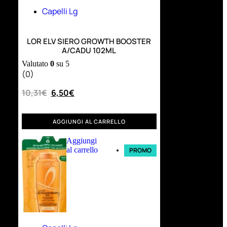
Capelli Lg
LOR ELV SIERO GROWTH BOOSTER
A/CADU 102ML
Valutato
0
su 5
(0)
10,31
€
6,50
€
AGGIUNGI AL CARRELLO
Aggiungi
al carrello
PROMO