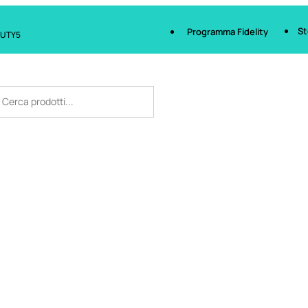
St
Programma Fidelity
AUTY5