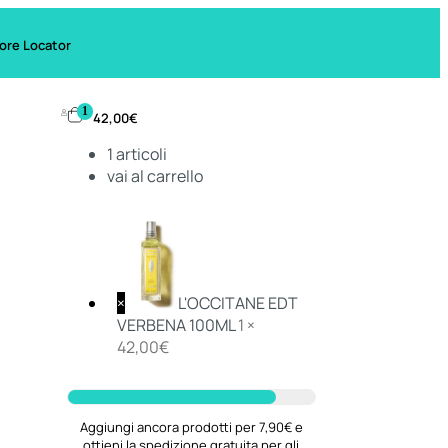
ore Locator
1
42,00
€
1
articoli
vai al carrello
×
L'OCCITANE EDT
VERBENA 100ML
1 ×
42,00
€
Aggiungi ancora prodotti per 7,90€ e
ottieni la spedizione gratuita per gli