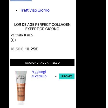
Tratt Viso Giorno
LOR DE AGE PERFECT COLLAGEN
EXPERT CR GIORNO
Valutato
0
su 5
(0)
18,30
€
10,25
€
AGGIUNGI AL CARRELLO
Aggiungi
al carrello
PROMO