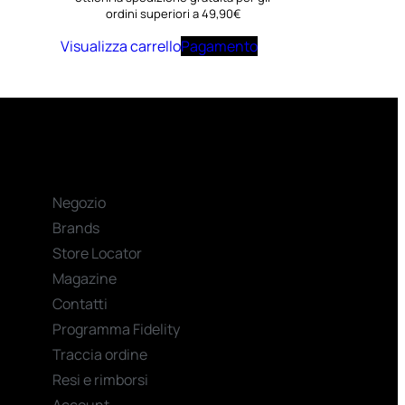
ordini superiori a 49,90€
Visualizza carrello
Pagamento
Negozio
Brands
Store Locator
Magazine
Contatti
Programma Fidelity
Traccia ordine
Resi e rimborsi
Account