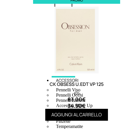
PROMO
6,83
€
ESAURITO
ACCESSORI
CK OBSESS U.EDT VP 125
Pennelli Viso
(0)
Pennelli Occhi
83,00
€
Pennelli Labbra
34,90
€
Accessori Make Up
Accessori Occhi
AGGIUNGI AL CARRELLO
Ciglia Finte
Pinzette
Temperamatite