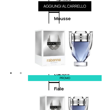
Balsamo
AGGIUNGI AL CARRELLO
Mousse
Olii
capelli
Maschere
Lozioni
PROMO
Fiale
Sieri
e