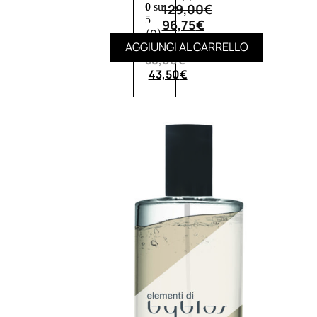
129,00
€
0
su
5
96,75
€
(0)
AGGIUNGI AL CARRELLO
58,00
€
43,50
€
ESAURITO
Esaurito
PROMO
Fragranze
Nature
Donna