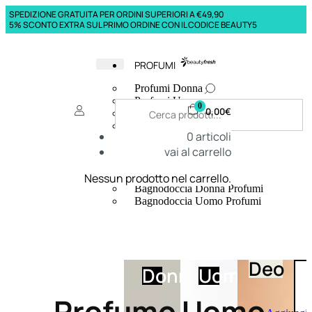
SPEDIZIONE GRATUITA PER ORDINI SUPERIORI A €49,90
5% SCONTO EXTRA SUL PRIMO ORDINE CON IL CODICE BEAUTY5
PROFUMI
Profumi Donna
Profumi Uomo
0
0,00
€
Deodoranti Donna
Deodoranti Uomo
0
articoli
Corpo Donna
vai al carrello
Corpo Uomo
Profumi Capelli
Creme Mani
Nessun prodotto nel carrello.
Bagnodoccia Donna Profumi
Bagnodoccia Uomo Profumi
Deo
Donna
Uomo
Profumo Uomo