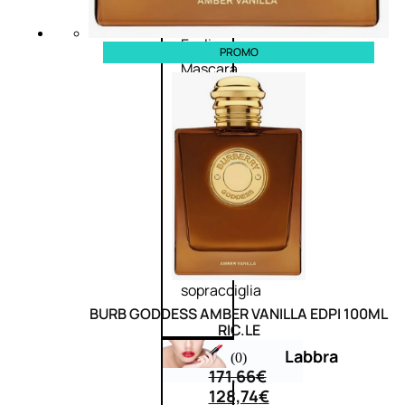
Primer
occhi
Eyeliner
PROMO
Mascara
Matita
occhi
Antiocchiaie
e correttori
Matita
sopracciglia
Mascara
sopracciglia
Fissante
sopracciglia
BURB GODDESS AMBER VANILLA EDPI 100ML
RIC.LE
Labbra
(0)
171,66
€
128,74
€