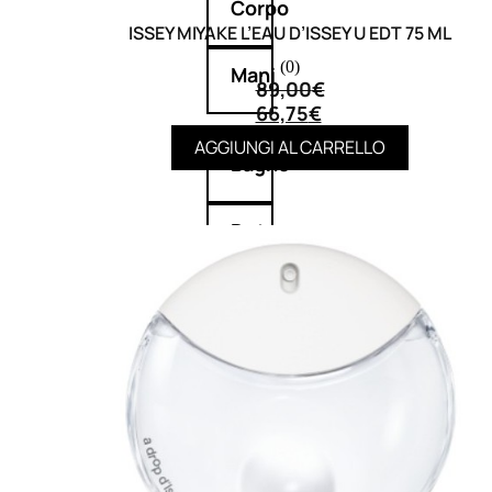
Corpo
ISSEY MIYAKE L’EAU D’ISSEY U EDT 75 ML
(0)
Mani
89,00
€
66,75
€
AGGIUNGI AL CARRELLO
Bagno
Detergenza
Trattamenti
viso
Maschere
nature