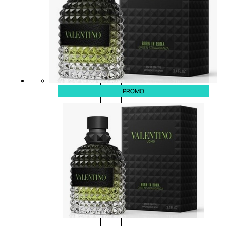
Antietà
uomo
Detergente
viso
uomo
PROMO
Docciaschiuma
uomo
Shampoo
uomo
Dopobarba