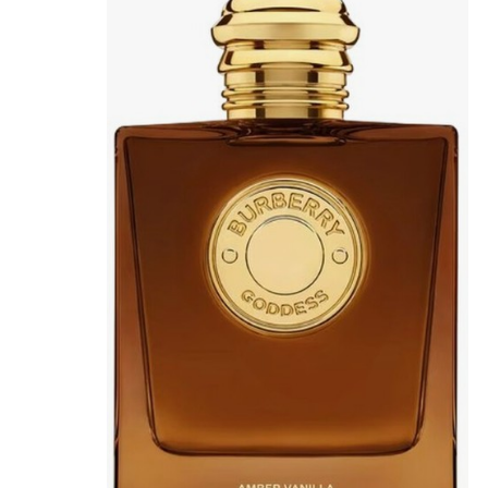
Bb E Cc Cream
Matita Occhi
Matita Sopracciglia
Mascara
Eyeliner
Rossetto
Matita Labbra
Gloss
Smalto
Smalto Effetti Speciali
Solventi Unghie
Occhi
Palette
occhi