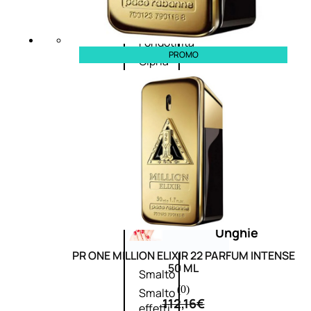
Primer
viso
Fondotinta
PROMO
Cipria
Fard/Blush
Illuminante
viso
Terre
abbronzanti
Fissatore
trucco
Unghie
PR ONE MILLION ELIXIR 22 PARFUM INTENSE
50 ML
Smalto
(0)
Smalto
112,16
€
effetti