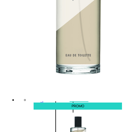
L’OCCITANE
EDT
VERBENA
E
Valutato
0
su
5
(0)
58,00
€
43,50
€
ESAURITO
Aggiungi
PROMO
al
PROMO
carrello