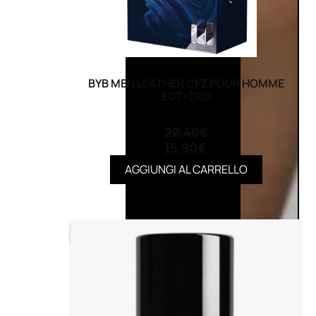
BYB MEN LEATHER CFZ POUR HOMME
EDT+DEO
(0)
22,40
€
15,90
€
AGGIUNGI AL CARRELLO