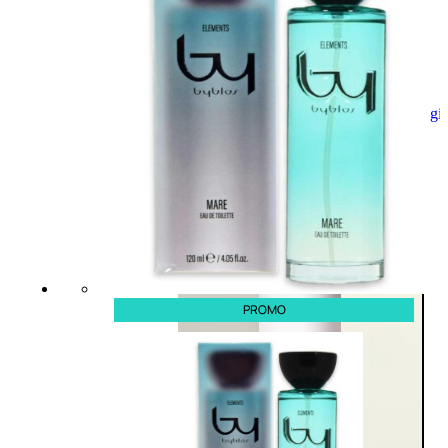
Aggiungi
al
carrello
PROMO