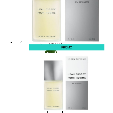
Fragranze Nature
Viso/Labbra/Occhi Nature
Corpo
Mani
Maschera Nature
Trattamenti Viso
Detergenza
Bagno Nature
Deodoranti
PROMO
Profumi
nature
Viso/Labbra/Occhi