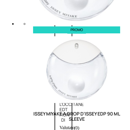
Novità
profumi
nature
Esaurito
PROMO
PROMO
Fragranze
Nature
Donna
L’OCCITANE
EDT
ISSEY MIYAKE A DROP D’ISSEY EDP 90 ML
FIORI
SLEEVE
DI
Valutato
(0)