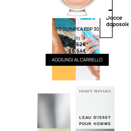
Doposole
Docce
doposole
PR OLYMPEA EDP 30
(0)
75,52
€
56,64
€
AGGIUNGI AL CARRELLO
NATURALI