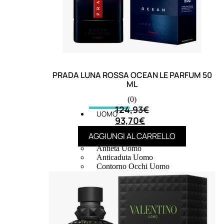
PRADA LUNA ROSSA OCEAN LE PARFUM 50
ML
(0)
124,93
€
UOMO
93,70
€
Detergente Viso Uomo
AGGIUNGI AL CARRELLO
Dopobarba Uomo
Antieta Uomo
Anticaduta Uomo
Contorno Occhi Uomo
Bagnodoccia Uomo Profumi
Docciaschiuma Uomo
Corpo Uomo
Deodoranti Uomo
Confezioni Trattamenti Uomo