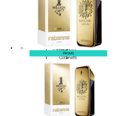
viso giorno
occhi
Trattamento
Trattamento
viso notte
labbra
Trattamento
Detergenti
viso 24 ore
trattanti
Trattamento
Scrub
viso antietà
Maschere
Trattamento
Sieri
PROMO
viso
Cofanetti
idratante
trattamento
Trattamento
viso
collo e
décolleté
Trattamento
viso BB e CC
cream