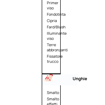
Primer
viso
Fondotinta
Cipria
Fard/Blush
Illuminante
viso
Terre
abbronzanti
Fissatore
trucco
Unghie
Smalto
Smalto
effetti