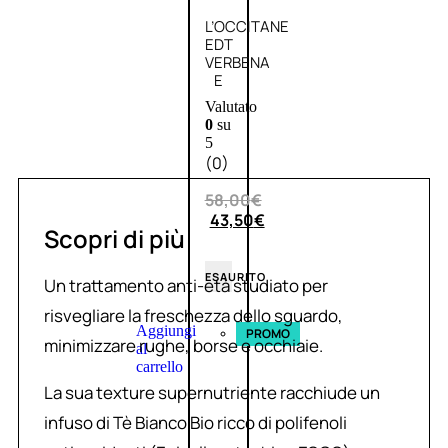
L’OCCITANE
EDT
VERBENA
E
Valutato
0
su
5
(0)
58,00
€
43,50
€
Scopri di più
ESAURITO
Un trattamento anti-età studiato per
risvegliare la freschezza dello sguardo,
Aggiungi
PROMO
minimizzare rughe, borse e occhiaie.
al
carrello
La sua texture supernutriente racchiude un
infuso di Tè Bianco Bio ricco di polifenoli