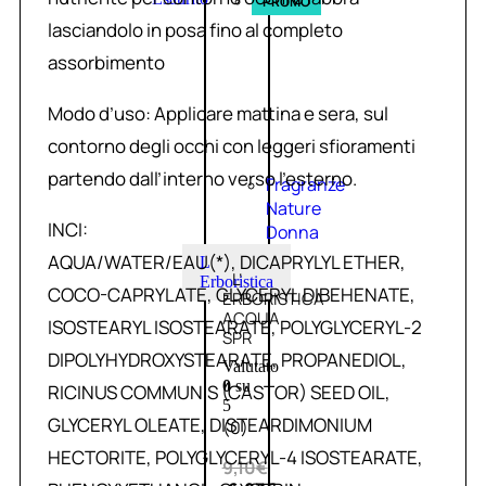
PROMO
lasciandolo in posa fino al completo
assorbimento
Modo d’uso: Applicare mattina e sera, sul
contorno degli occhi con leggeri sfioramenti
partendo dall’interno verso l’esterno.
Fragranze
Nature
INCI:
Donna
AQUA/WATER/EAU(*), DICAPRYLYL ETHER,
L
L’
Erboristica
COCO-CAPRYLATE, GLYCERYL DIBEHENATE,
ERBORISTICA
ACQUA
ISOSTEARYL ISOSTEARATE, POLYGLYCERYL-2
SPR
DIPOLYHYDROXYSTEARATE, PROPANEDIOL,
Valutato
0
su
RICINUS COMMUNIS (CASTOR) SEED OIL,
5
GLYCERYL OLEATE, DISTEARDIMONIUM
(0)
HECTORITE, POLYGLYCERYL-4 ISOSTEARATE,
9,10
€