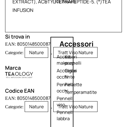
EXTRACT), ACETYL TETRAPEPTIDE-5. (*)TEA
Kit Pennelli
INFUSION
Si trova in
Accessori
8050148500087
EAN:
Nature
Tratt Viso Nature
Categorie:
,
Accessori
Kit
make up
pennelli
Marca
Accessori
Ciglia
occhi
finte
Pennelli
Pinzette
Codice EAN
occhi
Temperamatite
8050148500087
Pennelli
EAN:
viso
Nature
Tratt Viso Nature
Categorie:
,
Pennelli
labbra