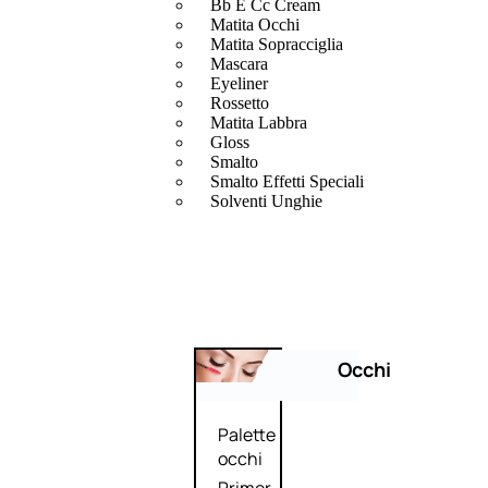
Bb E Cc Cream
Matita Occhi
Matita Sopracciglia
Mascara
Eyeliner
Rossetto
Matita Labbra
Gloss
Smalto
Smalto Effetti Speciali
Solventi Unghie
Occhi
Palette
occhi