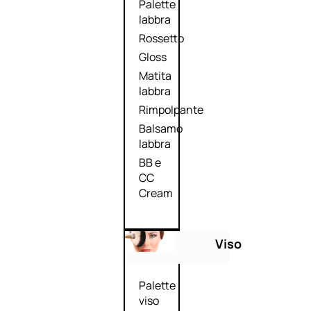
Palette
labbra
Rossetto
Gloss
Matita
labbra
Rimpolpante
Balsamo
labbra
BB e
CC
Cream
Viso
Palette
viso