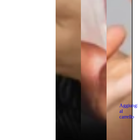
Aggiungi
al
carrello