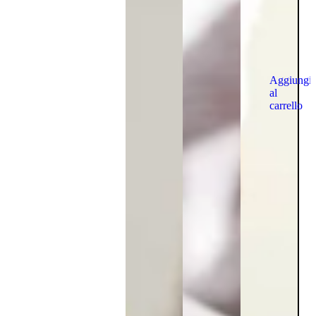
Aggiungi
al
carrello