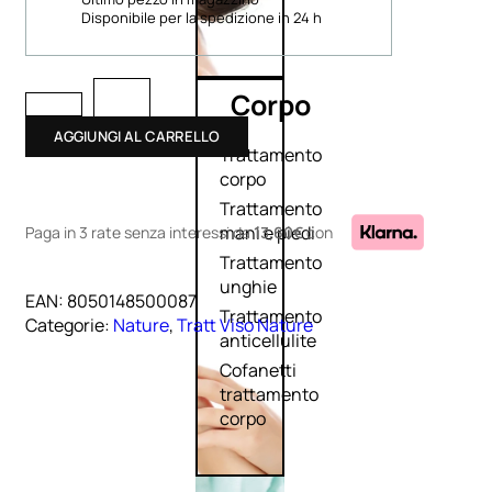
Disponibile per la spedizione in 24 h
Corpo
AGGIUNGI AL CARRELLO
Trattamento
corpo
Trattamento
mani e piedi
Paga in 3 rate senza interessi
da
13,60€
con
Trattamento
unghie
EAN:
8050148500087
Trattamento
Categorie:
Nature
,
Tratt Viso Nature
anticellulite
Cofanetti
trattamento
corpo