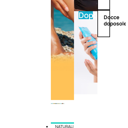
Doposole
Docce
doposole
NATURALI