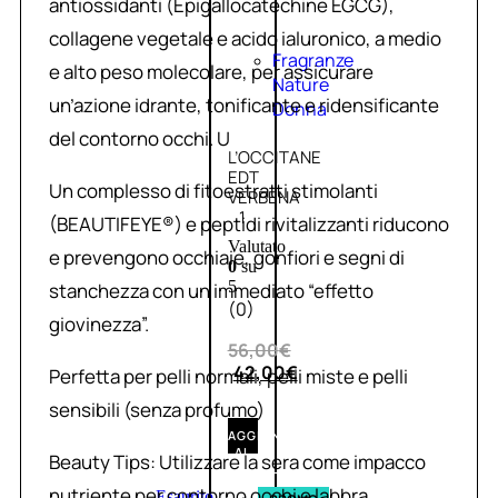
antiossidanti (Epigallocatechine EGCG),
collagene vegetale e acido ialuronico, a medio
Fragranze
e alto peso molecolare, per assicurare
Nature
un’azione idrante, tonificante e ridensificante
Donna
del contorno occhi. U
L’OCCITANE
EDT
Un complesso di fitoestratti stimolanti
VERBENA
1
(BEAUTIFEYE®) e peptidi rivitalizzanti riducono
Valutato
e prevengono occhiaie, gonfiori e segni di
0
su
5
stanchezza con un immediato “effetto
(0)
giovinezza”.
56,00
€
42,00
€
Perfetta per pelli normali, pelli miste e pelli
sensibili (senza profumo)
AGGIUNGI
AL
Beauty Tips: Utilizzare la sera come impacco
CARRELLO
nutriente per contorno occhi e labbra
Esaurito