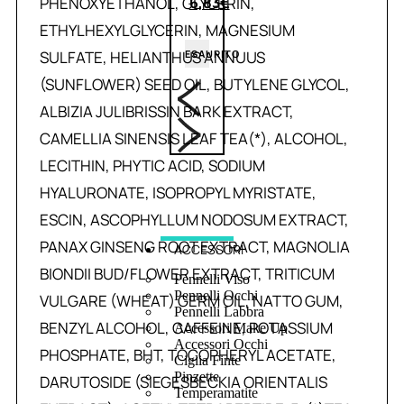
PHENOXYETHANOL, GLYCERIN,
6,83
€
ETHYLHEXYLGLYCERIN, MAGNESIUM
SULFATE, HELIANTHUS ANNUUS
ESAURITO
(SUNFLOWER) SEED OIL, BUTYLENE GLYCOL,
ALBIZIA JULIBRISSIN BARK EXTRACT,
CAMELLIA SINENSIS LEAF TEA(*), ALCOHOL,
LECITHIN, PHYTIC ACID, SODIUM
HYALURONATE, ISOPROPYL MYRISTATE,
ESCIN, ASCOPHYLLUM NODOSUM EXTRACT,
PANAX GINSENG ROOT EXTRACT, MAGNOLIA
ACCESSORI
BIONDII BUD/FLOWER EXTRACT, TRITICUM
Pennelli Viso
Pennelli Occhi
VULGARE (WHEAT) GERM OIL, NATTO GUM,
Pennelli Labbra
BENZYL ALCOHOL, CAFFEINE, POTASSIUM
Accessori Make Up
Accessori Occhi
PHOSPHATE, BHT, TOCOPHERYL ACETATE,
Ciglia Finte
Pinzette
DARUTOSIDE (SIEGESBECKIA ORIENTALIS
Temperamatite