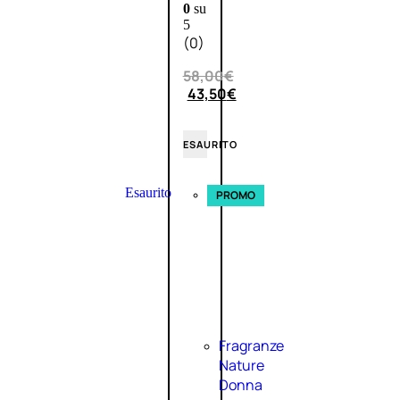
0
su
5
(0)
58,00
€
43,50
€
ESAURITO
Esaurito
PROMO
Fragranze
Nature
Donna