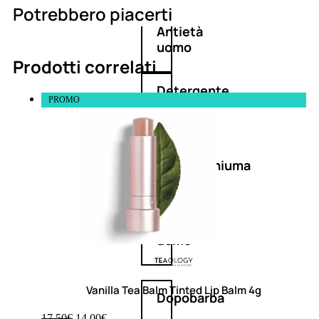
Potrebbero piacerti
Antietà
uomo
Prodotti correlati
Detergente
PROMO
viso
uomo
Docciaschiuma
uomo
Shampoo
uomo
Vanilla Tea Balm Tinted Lip Balm 4g
Dopobarba
17,50
€
14,00
€