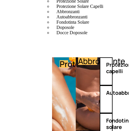
Protezione Solare
Protezione Solare Capelli
Abbronzanti
Autoabbronzanti
Fondotinta Solare
Doposole
Docce Doposole
Abbronzante
Protezione
Protezio
capelli
Autoabbr
Fondotin
solare