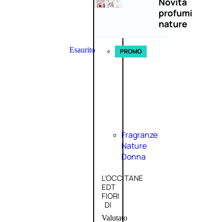
Novità
profumi
nature
Esaurito
PROMO
Fragranze
Nature
Donna
L’OCCITANE
EDT
FIORI
DI
Valutato