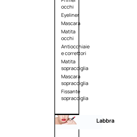
Primer
occhi
Eyeliner
Mascara
Matita
occhi
Antiocchiaie
e correttori
Matita
sopracciglia
Mascara
sopracciglia
Fissante
sopracciglia
Labbra