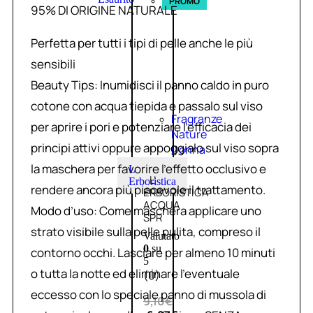
PROMO
95% DI ORIGINE NATURALE
Perfetta per tutti i tipi di pelle anche le più
sensibili
Beauty Tips: Inumidisci il panno caldo in puro
cotone con acqua tiepida e passalo sul viso
Fragranze
per aprire i pori e potenziare l’efficacia dei
Nature
principi attivi oppure appoggialo sul viso sopra
Donna
la maschera per favorire l’effetto occlusivo e
L
L’
Erboristica
rendere ancora più piacevole il trattamento.
ERBORISTICA
ACQUA
Modo d’uso: Come maschera applicare uno
SPR
strato visibile sulla pelle pulita, compreso il
Valutato
0
su
contorno occhi. Lasciare per almeno 10 minuti
5
o tutta la notte ed eliminare l’eventuale
(0)
eccesso con lo speciale panno di mussola di
9,10
€