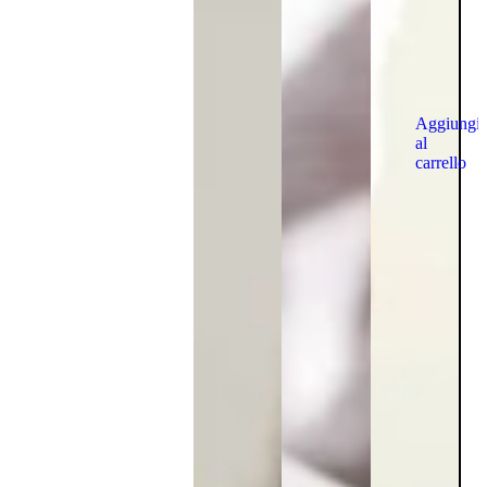
Aggiungi
al
carrello