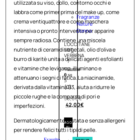
utilizzata su viso, collo, contorno occhi e
labbra come primer prima del make up, come
Fragranze
crema ventiquattrore e come maschera
Nature
intensiva o pronto intervento per apparire
Donna
sempre radiosa. Contiene una miscela
L’OCCITANE
nutriente di ceramidi vegetali, olio d’oliva e
EDT
VERBENA
burro di karitè unita a delicati agenti esfolianti
1
e vitamine che levigano, illuminano e
Valutato
0
su
attenuano i segni di fatica. La niacinamide,
5
derivata dalla vitamina B3, aiuta a ridurre le
(0)
piccole rughe e la comparsa di pori e
56,00
€
42,00
€
imperfezioni.
Dermatologicamente testata e senza allergeni
AGGIUNGI
AL
per rendere felici tutti i tipi di pelle.
CARRELLO
Esaurito