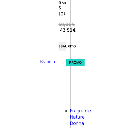
0
su
5
(0)
58,00
€
43,50
€
ESAURITO
Esaurito
PROMO
Fragranze
Nature
Donna