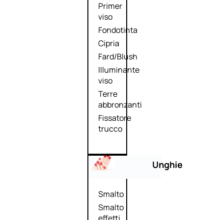
Primer
viso
Fondotinta
Cipria
Fard/Blush
Illuminante
viso
Terre
abbronzanti
Fissatore
trucco
Unghie
Smalto
Smalto
effetti