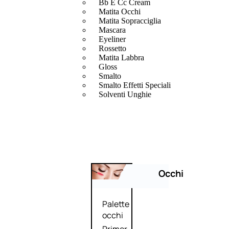
Bb E Cc Cream
Matita Occhi
Matita Sopracciglia
Mascara
Eyeliner
Rossetto
Matita Labbra
Gloss
Smalto
Smalto Effetti Speciali
Solventi Unghie
Occhi
Palette
occhi