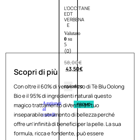
L’OCCITANE
EDT
VERBENA
E
Valutato
0
su
5
(0)
58,00
€
43,50
€
Scopri di più
Con oltre il 60% di vero infuso di Tè Blu Oolong
ESAURITO
Bio e il 95% di ingredienti naturali questo
Aggiungi
magico trattamento diventerà il tuo
PROMO
al
inseparabile strumento di bellezza perché
carrello
offre un’infinità di benefici per la pelle. La sua
formula, ricca e fondente, può essere