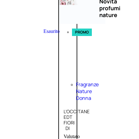
Novità
profumi
nature
Esaurito
PROMO
Fragranze
Nature
Donna
L’OCCITANE
EDT
FIORI
DI
Valutato