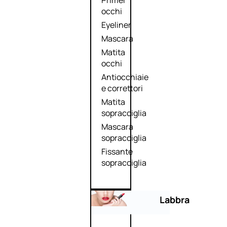
Primer
occhi
Eyeliner
Mascara
Matita
occhi
Antiocchiaie
e correttori
Matita
sopracciglia
Mascara
sopracciglia
Fissante
sopracciglia
Labbra