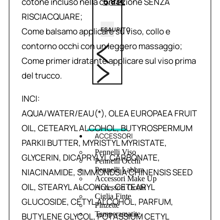
cotone incluso nella confezione SENZA
6,83
€
RISCIACQUARE;
Come balsamo applicare su viso, collo e
ESAURITO
contorno occhi con un leggero massaggio;
Come primer idratante applicare sul viso prima
del trucco.
INCI:
AQUA/WATER/EAU(*), OLEA EUROPAEA FRUIT
OIL, CETEARYL ALCOHOL, BUTYROSPERMUM
ACCESSORI
PARKII BUTTER, MYRISTYL MYRISTATE,
Pennelli Viso
GLYCERIN, DICAPRYLYL CARBONATE,
Pennelli Occhi
Pennelli Labbra
NIACINAMIDE, SIMMONDSIA CHINENSIS SEED
Accessori Make Up
OIL, STEARYL ALCOHOL, CETEARYL
Accessori Occhi
Ciglia Finte
GLUCOSIDE, CETYL ALCOHOL, PARFUM,
Pinzette
Temperamatite
BUTYLENE GLYCOL, POTASSIUM CETYL