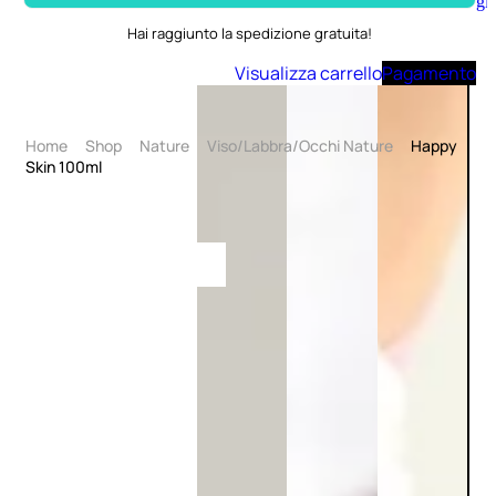
Aggiungi
al
Hai raggiunto la spedizione gratuita!
carrello
Visualizza carrello
Pagamento
Home
Shop
Nature
Viso/Labbra/Occhi Nature
Happy
Skin 100ml