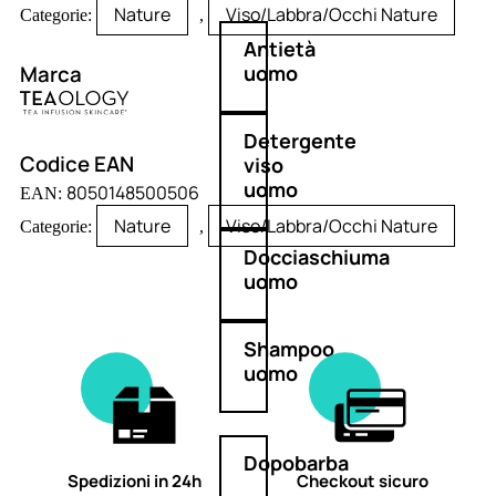
Nature
Viso/Labbra/Occhi Nature
Categorie:
,
Antietà
Marca
uomo
Detergente
Codice EAN
viso
uomo
8050148500506
EAN:
Nature
Viso/Labbra/Occhi Nature
Categorie:
,
Docciaschiuma
uomo
Shampoo
uomo
Dopobarba
Spedizioni in 24h
Checkout sicuro