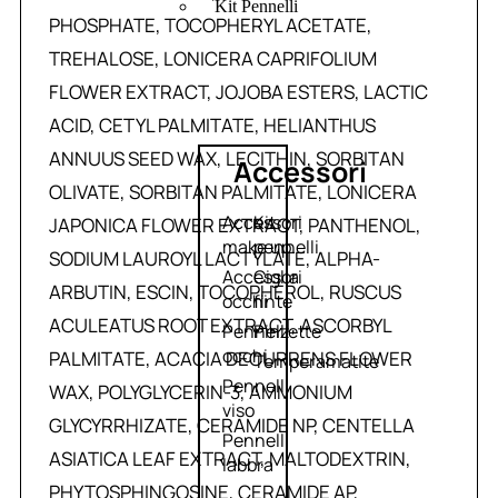
Kit Pennelli
PHOSPHATE, TOCOPHERYL ACETATE,
TREHALOSE, LONICERA CAPRIFOLIUM
FLOWER EXTRACT, JOJOBA ESTERS, LACTIC
ACID, CETYL PALMITATE, HELIANTHUS
ANNUUS SEED WAX, LECITHIN, SORBITAN
Accessori
OLIVATE, SORBITAN PALMITATE, LONICERA
Accessori
Kit
JAPONICA FLOWER EXTRACT, PANTHENOL,
make up
pennelli
SODIUM LAUROYL LACTYLATE, ALPHA-
Accessori
Ciglia
ARBUTIN, ESCIN, TOCOPHEROL, RUSCUS
occhi
finte
ACULEATUS ROOT EXTRACT, ASCORBYL
Pennelli
Pinzette
occhi
PALMITATE, ACACIA DECURRENS FLOWER
Temperamatite
Pennelli
WAX, POLYGLYCERIN-3, AMMONIUM
viso
GLYCYRRHIZATE, CERAMIDE NP, CENTELLA
Pennelli
ASIATICA LEAF EXTRACT, MALTODEXTRIN,
labbra
PHYTOSPHINGOSINE, CERAMIDE AP,