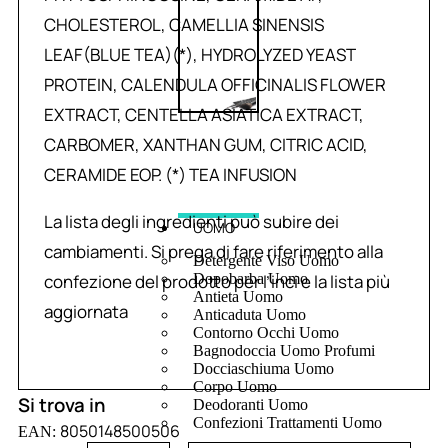
CHOLESTEROL, CAMELLIA SINENSIS
LEAF(BLUE TEA)(*), HYDROLYZED YEAST
PROTEIN, CALENDULA OFFICINALIS FLOWER
EXTRACT, CENTELLA ASIATICA EXTRACT,
CARBOMER, XANTHAN GUM, CITRIC ACID,
CERAMIDE EOP. (*) TEA INFUSION
La lista degli ingredienti può subire dei
UOMO
cambiamenti. Si prega di fare riferimento alla
Detergente Viso Uomo
confezione del prodotto per l’inci e la lista più
Dopobarba Uomo
Antieta Uomo
aggiornata
Anticaduta Uomo
Contorno Occhi Uomo
Bagnodoccia Uomo Profumi
Docciaschiuma Uomo
Corpo Uomo
Si trova in
Deodoranti Uomo
Confezioni Trattamenti Uomo
8050148500506
EAN: