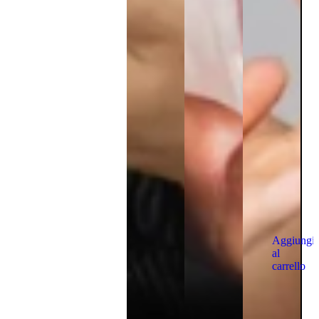
Aggiungi
al
carrello