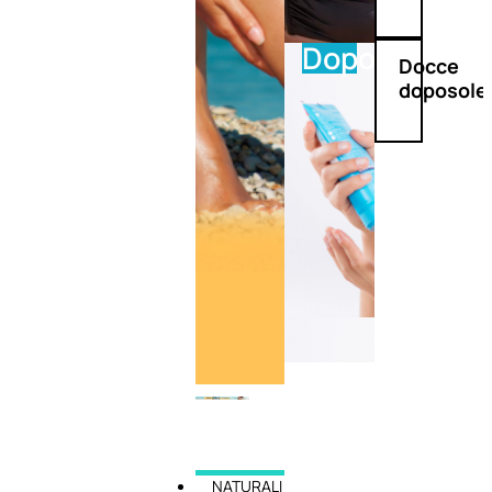
Doposole
Docce
doposole
NATURALI