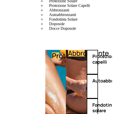
Protezione Solare
Protezione Solare Capelli
Abbronzanti
Autoabbronzanti
Fondotinta Solare
Doposole
Docce Doposole
Abbronzante
Protezione
Protezio
capelli
Autoabbr
Fondotin
solare