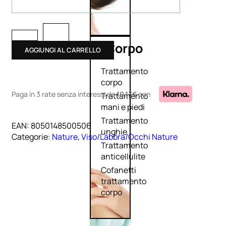
Corpo
AGGIUNGI AL CARRELLO
Trattamento
corpo
Paga in 3 rate senza interessi
da
10,13€
con
Trattamento
mani e piedi
Trattamento
EAN:
8050148500506
unghie
Categorie:
Nature
,
Viso/Labbra/Occhi Nature
Trattamento
anticellulite
Cofanetti
trattamento
corpo