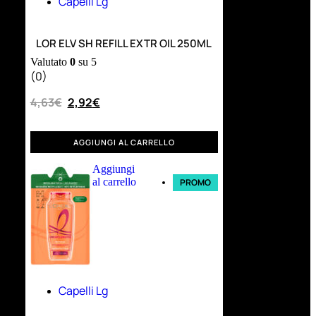
Capelli Lg
LOR ELV SH REFILL EXTR OIL 250ML
Valutato
0
su 5
(0)
4,63
€
2,92
€
AGGIUNGI AL CARRELLO
Aggiungi
al carrello
PROMO
Capelli Lg