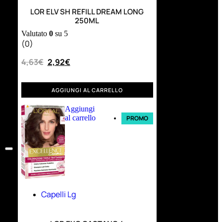
LOR ELV SH REFILL DREAM LONG
250ML
Valutato
0
su 5
(0)
4,63
€
2,92
€
AGGIUNGI AL CARRELLO
Aggiungi
al carrello
PROMO
Capelli Lg