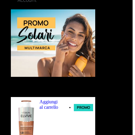
Ultimi arrivi
Aggiungi
al carrello
PROMO