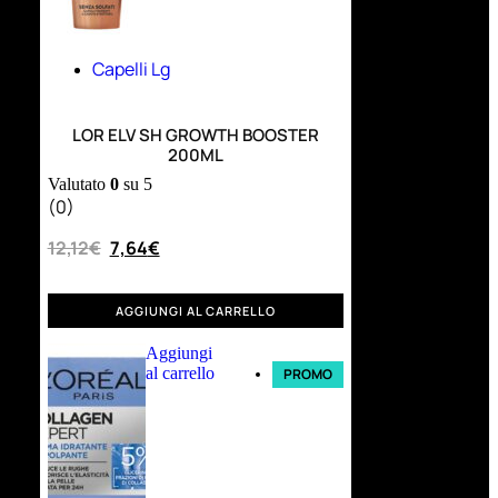
Capelli Lg
LOR ELV SH GROWTH BOOSTER
200ML
Valutato
0
su 5
(0)
12,12
€
7,64
€
AGGIUNGI AL CARRELLO
Aggiungi
al carrello
PROMO