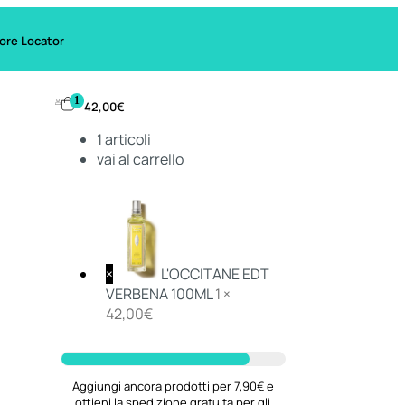
ore Locator
1
42,00
€
1
articoli
vai al carrello
×
L'OCCITANE EDT
VERBENA 100ML
1 ×
42,00
€
Aggiungi ancora prodotti per 7,90€ e
ottieni la spedizione gratuita per gli