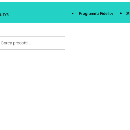
St
Programma Fidelity
AUTY5