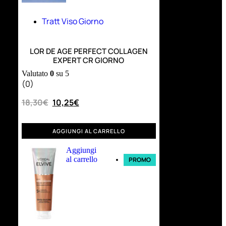
Tratt Viso Giorno
LOR DE AGE PERFECT COLLAGEN
EXPERT CR GIORNO
Valutato
0
su 5
(0)
18,30
€
10,25
€
AGGIUNGI AL CARRELLO
Aggiungi
al carrello
PROMO