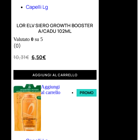
Capelli Lg
LOR ELV SIERO GROWTH BOOSTER
A/CADU 102ML
Valutato
0
su 5
(0)
10,31
€
6,50
€
AGGIUNGI AL CARRELLO
Aggiungi
al carrello
PROMO