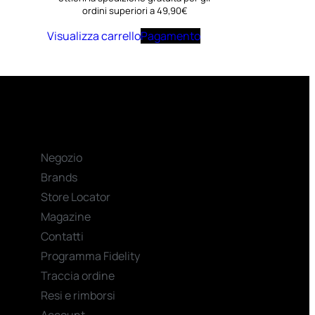
ordini superiori a 49,90€
Visualizza carrello
Pagamento
Negozio
Brands
Store Locator
Magazine
Contatti
Programma Fidelity
Traccia ordine
Resi e rimborsi
Account