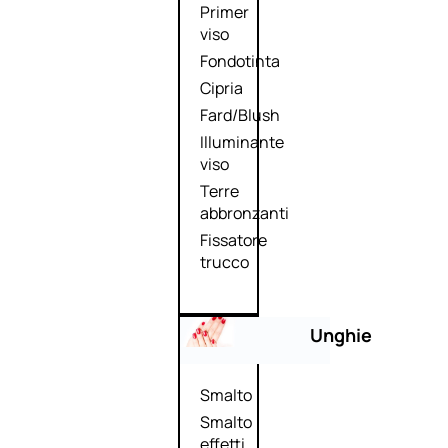
Primer
viso
Fondotinta
Cipria
Fard/Blush
Illuminante
viso
Terre
abbronzanti
Fissatore
trucco
Unghie
Smalto
Smalto
effetti