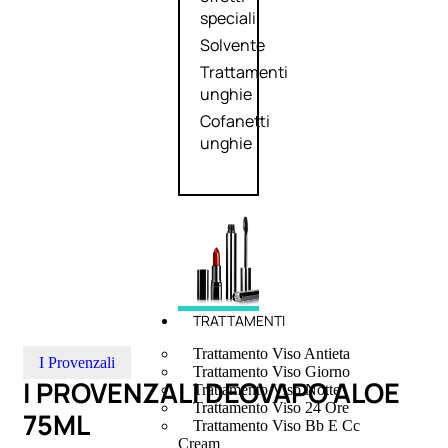
speciali
Solvente
Trattamenti
unghie
Cofanetti
unghie
TRATTAMENTI
Trattamento Viso Antieta
I Provenzali
Trattamento Viso Giorno
I PROVENZALI DEOVAPO ALOE
Trattamento Viso Notte
Trattamento Viso 24 Ore
75ML
Trattamento Viso Bb E Cc
Cream