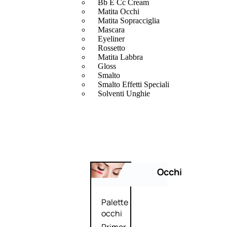
Bb E Cc Cream
Matita Occhi
Matita Sopracciglia
Mascara
Eyeliner
Rossetto
Matita Labbra
Gloss
Smalto
Smalto Effetti Speciali
Solventi Unghie
Occhi
Palette
occhi