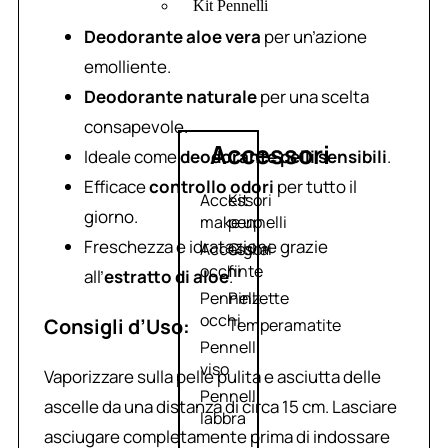
Kit Pennelli
Deodorante aloe vera
per un’azione
emolliente.
Deodorante naturale
per una scelta
consapevole.
Accessori
Ideale come
deodorante pelli sensibili
.
Efficace
controllo odori
per tutto il
Accessori
Kit
giorno.
make up
pennelli
Freschezza e idratazione grazie
Accessori
Ciglia
occhi
finte
all’
estratto di aloe
.
Pennelli
Pinzette
occhi
Consigli d’Uso:
Temperamatite
Pennelli
viso
Vaporizzare sulla pelle pulita e asciutta delle
Pennelli
ascelle da una distanza di circa 15 cm. Lasciare
labbra
asciugare completamente prima di indossare