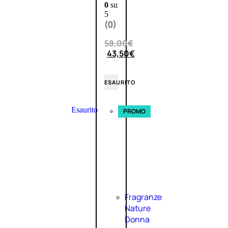
0
su
5
(0)
58,00
€
43,50
€
ESAURITO
Esaurito
PROMO
Fragranze
Nature
Donna