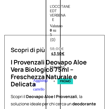
L’OCCITANE
EDT
VERBENA
E
Valutato
0
su
5
(0)
Scopri di più
58,00
€
43,50
€
I Provenzali Deovapo Aloe
Vera Biologico 75ml –
ESAURITO
Freschezza Naturale e
Aggiungi
PROMO
Delicata
al
carrello
Scopri il
Deovapo Aloe I Provenzali
, la
soluzione ideale per chi cerca un
deodorante