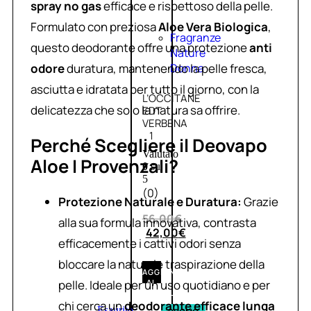
spray no gas
efficace e rispettoso della pelle.
Formulato con preziosa
Aloe Vera Biologica
,
Fragranze
questo deodorante offre una protezione
anti
Nature
odore
duratura, mantenendo la pelle fresca,
Donna
asciutta e idratata per tutto il giorno, con la
L’OCCITANE
delicatezza che solo la natura sa offrire.
EDT
VERBENA
1
Perché Scegliere il Deovapo
Valutato
Aloe I Provenzali?
0
su
5
(0)
Protezione Naturale e Duratura:
Grazie
56,00
€
alla sua formula innovativa, contrasta
42,00
€
efficacemente i cattivi odori senza
bloccare la naturale traspirazione della
AGGIUNGI
pelle. Ideale per un uso quotidiano e per
AL
CARRELLO
chi cerca un
deodorante efficace lunga
Esaurito