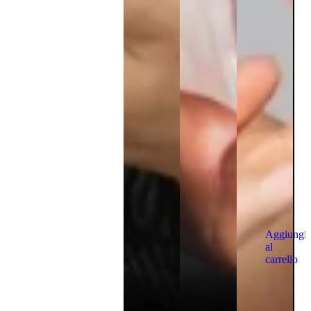
Aggiungi
al
carrello