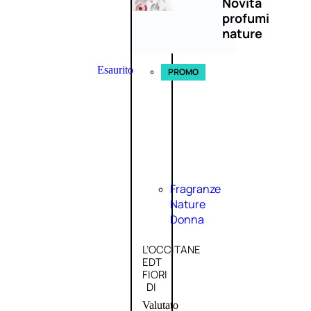
Novità
profumi
nature
Esaurito
PROMO
Fragranze
Nature
Donna
L’OCCITANE
EDT
FIORI
DI
Valutato