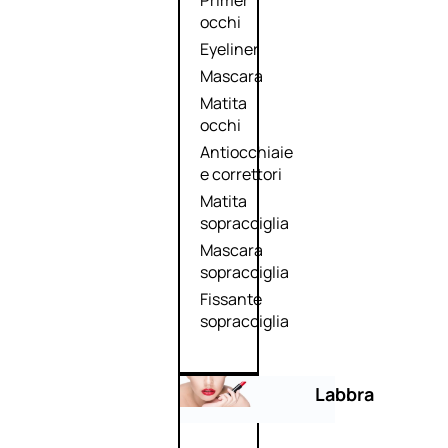
Primer
occhi
Eyeliner
Mascara
Matita
occhi
Antiocchiaie
e correttori
Matita
sopracciglia
Mascara
sopracciglia
Fissante
sopracciglia
Labbra