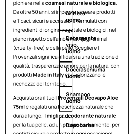
pioniere nella
cosmesi naturale e biologica
.
Da oltre 50 anni, si impegna a creare prodotti
Antietà
uomo
efficaci, sicuri e accessibili, formulati con
ingredienti di origine vegetale e biologici, nel
Detergente
pieno rispetto dell’ambiente, degli animali
viso
(cruelty-free) e della pelle. Scegliere I
uomo
Provenzali significa affidarsi a una tradizione di
qualità, trasparenza e amore per la natura, con
Docciaschiuma
prodotti
Made in Italy
che valorizzano le
uomo
ricchezze del territorio.
Shampoo
Acquista ora il tuo
I Provenzali Deovapo Aloe
uomo
75ml
e regalati una freschezza naturale che
dura a lungo. Il
miglior deodorante naturale
per la tua pelle, ad un
prezzo
conveniente, per
Dopobarba
sentirti sicuro e protetto in ogni occasione!