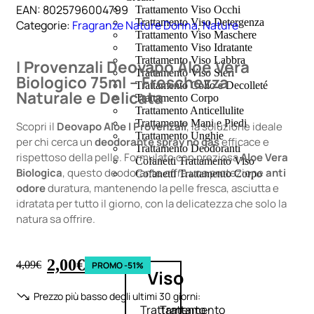
EAN:
8025796004799
Trattamento Viso Occhi
Trattamento Viso Detergenza
Categorie:
Fragranze Nature Donna
,
Nature
Trattamento Viso Maschere
Trattamento Viso Idratante
Trattamento Viso Labbra
I Provenzali Deovapo Aloe Vera
Trattamento Viso Sieri
Biologico 75ml – Freschezza
Trattamento Collo e Decolleté
Naturale e Delicata
Trattamento Corpo
Trattamento Anticellulite
Trattamento Mani e Piedi
Scopri il
Deovapo Aloe I Provenzali
, la soluzione ideale
Trattamento Unghie
per chi cerca un
deodorante spray no gas
efficace e
Trattamento Deodoranti
rispettoso della pelle. Formulato con preziosa
Aloe Vera
Cofanetti Trattamento Viso
Biologica
, questo deodorante offre una protezione
anti
Cofanetti Trattamento Corpo
odore
duratura, mantenendo la pelle fresca, asciutta e
idratata per tutto il giorno, con la delicatezza che solo la
natura sa offrire.
2,00
€
4,09
€
PROMO -51%
Viso
Prezzo più basso degli ultimi 30 giorni:
Trattamento
Trattamento