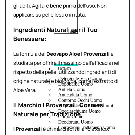
gli abiti. Agitare bene prima dell’uso. Non
applicare su pelle lesa o irritata.
Ingredienti Naturali per il Tuo
Benessere:
La formula del
Deovapo Aloe I Provenzali
è
studiata per offrire il massimo dell’efficacia nel
UOMO
rispetto della pelle, utilizzando ingredienti di
Detergente Viso Uomo
origine naturale e biologica, come l’estratto di
Dopobarba Uomo
Aloe Vera.
Antieta Uomo
Anticaduta Uomo
Contorno Occhi Uomo
Il Marchio I Provenzali: Cosmesi
Bagnodoccia Uomo Profumi
Docciaschiuma Uomo
Naturale per Tradizione
Corpo Uomo
Deodoranti Uomo
Confezioni Trattamenti Uomo
I Provenzali
è un marchio italiano storico,