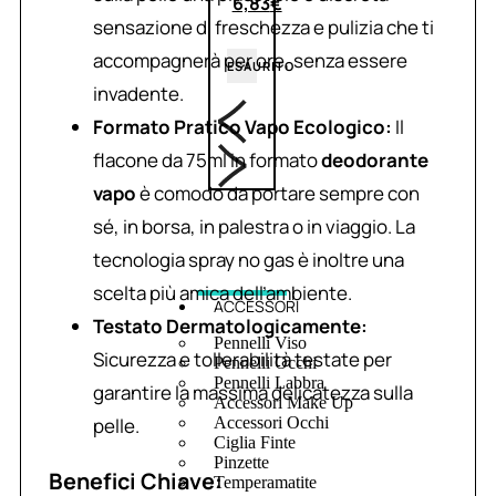
6,83
€
sensazione di freschezza e pulizia che ti
accompagnerà per ore, senza essere
ESAURITO
invadente.
Formato Pratico Vapo Ecologico:
Il
flacone da 75ml in formato
deodorante
vapo
è comodo da portare sempre con
sé, in borsa, in palestra o in viaggio. La
tecnologia spray no gas è inoltre una
scelta più amica dell’ambiente.
ACCESSORI
Testato Dermatologicamente:
Pennelli Viso
Sicurezza e tollerabilità testate per
Pennelli Occhi
Pennelli Labbra
garantire la massima delicatezza sulla
Accessori Make Up
pelle.
Accessori Occhi
Ciglia Finte
Pinzette
Benefici Chiave:
Temperamatite