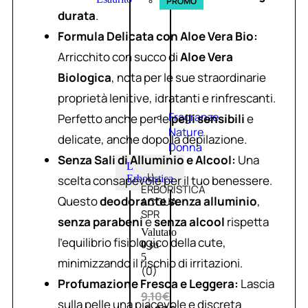
PROMO
durata
.
Formula Delicata con Aloe Vera Bio:
Arricchito con succo di
Aloe Vera
Biologica
, nota per le sue straordinarie
proprietà lenitive, idratanti e rinfrescanti.
Fragranze
Perfetto anche per le
pelli sensibili
e
Nature
delicate, anche dopo la depilazione.
Donna
Senza Sali di Alluminio e Alcool:
Una
L
L’
scelta consapevole per il tuo benessere.
Erboristica
ERBORISTICA
Questo
deodorante senza alluminio
,
ACQUA
SPR
senza parabeni
e
senza alcool
rispetta
Valutato
l’equilibrio fisiologico della cute,
0
su
5
minimizzando il rischio di irritazioni.
(0)
Profumazione Fresca e Leggera:
Lascia
9,10
€
sulla pelle una piacevole e discreta