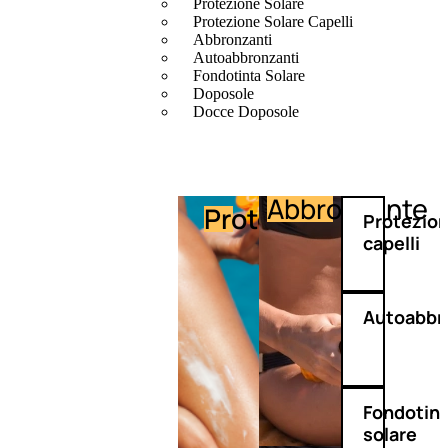
Protezione Solare
Protezione Solare Capelli
Abbronzanti
Autoabbronzanti
Fondotinta Solare
Doposole
Docce Doposole
Abbronzante
Protezione
Protezio
capelli
Autoabbr
Fondotin
solare