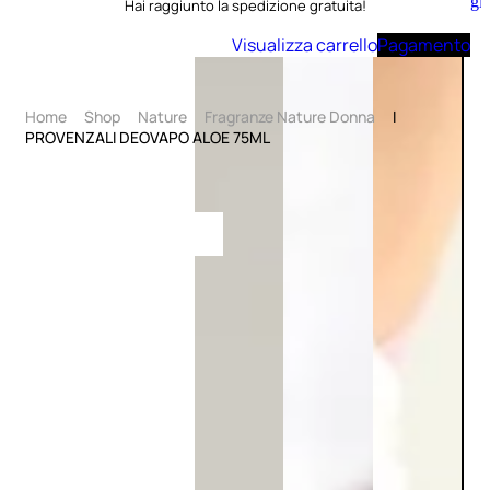
Aggiungi
Hai raggiunto la spedizione gratuita!
al
carrello
Visualizza carrello
Pagamento
Home
Shop
Nature
Fragranze Nature Donna
I
PROVENZALI DEOVAPO ALOE 75ML