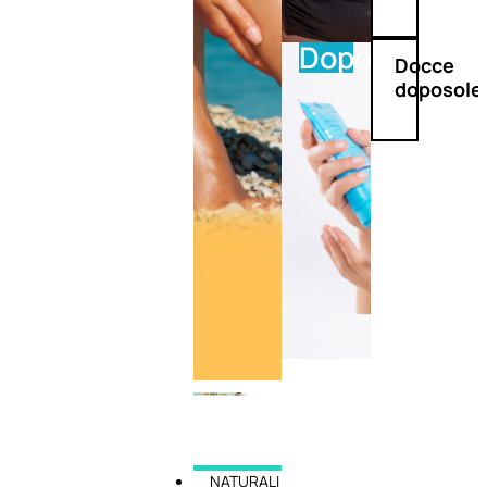
Doposole
Docce
doposole
NATURALI