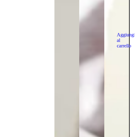
Aggiungi
al
carrello