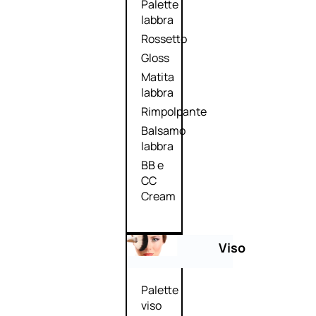
Palette
labbra
Rossetto
Gloss
Matita
labbra
Rimpolpante
Balsamo
labbra
BB e
CC
Cream
Viso
Palette
viso