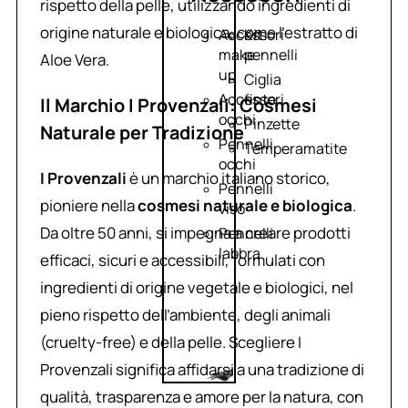
rispetto della pelle, utilizzando ingredienti di
origine naturale e biologica, come l’estratto di
Accessori
Kit
make
pennelli
Aloe Vera.
up
Ciglia
Accessori
finte
Il Marchio I Provenzali: Cosmesi
occhi
Pinzette
Naturale per Tradizione
Pennelli
Temperamatite
occhi
I Provenzali
è un marchio italiano storico,
Pennelli
pioniere nella
cosmesi naturale e biologica
.
viso
Da oltre 50 anni, si impegna a creare prodotti
Pennelli
labbra
efficaci, sicuri e accessibili, formulati con
ingredienti di origine vegetale e biologici, nel
pieno rispetto dell’ambiente, degli animali
(cruelty-free) e della pelle. Scegliere I
Provenzali significa affidarsi a una tradizione di
qualità, trasparenza e amore per la natura, con