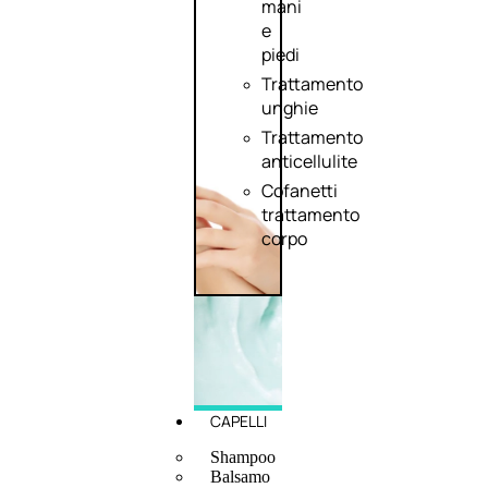
mani
e
piedi
Trattamento
unghie
Trattamento
anticellulite
Cofanetti
trattamento
corpo
CAPELLI
Shampoo
Balsamo