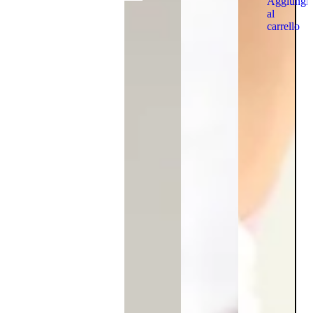
Aggiungi
al
carrello