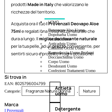
prodotti
Made in Italy
che valorizzano le
ricchezze del territorio.
UOMO
Acquista ora il tuo
I Provenzali Deovapo Aloe
Detergente Viso Uomo
75ml
e regalati una freschezza naturale che
Dopobarba Uomo
dura a lungo. Il
miglior deodorante naturale
Antieta Uomo
Anticaduta Uomo
per la tua pelle, ad un
prezzo
conveniente, per
Contorno Occhi Uomo
Bagnodoccia Uomo Profumi
sentirti sicuro e protetto in ogni occasione!
Docciaschiuma Uomo
Corpo Uomo
Deodoranti Uomo
Confezioni Trattamenti Uomo
Si trova in
8025796004799
EAN:
Antietà
Fragranze Nature Donna
Nature
Categorie:
,
uomo
Marca
Detergente
I Provenzali