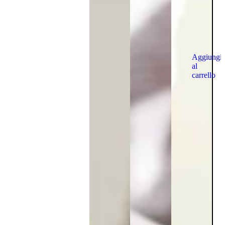
Aggiungi
al
carrello