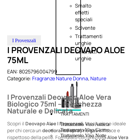
Smalto
effetti
speciali
Solvente
Trattamenti
I Provenzali
unghie
I PROVENZALI DEOVAPO ALOE
Cofanetti
75ML
unghie
EAN:
8025796004799
Categorie:
Fragranze Nature Donna
,
Nature
I Provenzali Deovapo Aloe Vera
Biologico 75ml – Freschezza
Naturale e Delicata
TRATTAMENTI
Scopri il
Deovapo Aloe I Provenzali
, la soluzione ideale
Trattamento Viso Antieta
per chi cerca un
deodorante spray no gas
efficace e
Trattamento Viso Giorno
Trattamento Viso Notte
rispettoso della pelle. Formulato con preziosa
Aloe Vera