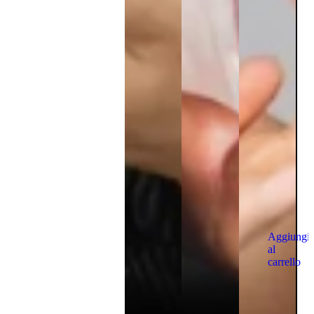
Aggiungi
al
carrello