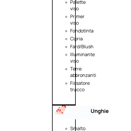
Palette
viso
Primer
viso
Fondotinta
Cipria
Fard/Blush
Illuminante
viso
Terre
abbronzanti
Fissatore
trucco
Unghie
Smalto