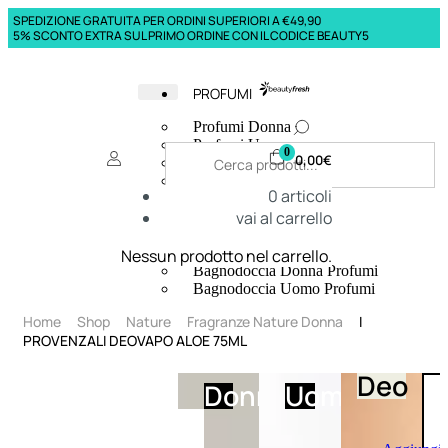
SPEDIZIONE GRATUITA PER ORDINI SUPERIORI A €49,90
5% SCONTO EXTRA SUL PRIMO ORDINE CON IL CODICE BEAUTY5
PROFUMI
Profumi Donna
Profumi Uomo
0
0,00
€
Deodoranti Donna
Deodoranti Uomo
0
articoli
Corpo Donna
vai al carrello
Corpo Uomo
Profumi Capelli
Creme Mani
Nessun prodotto nel carrello.
Bagnodoccia Donna Profumi
Bagnodoccia Uomo Profumi
Home
Shop
Nature
Fragranze Nature Donna
I
PROVENZALI DEOVAPO ALOE 75ML
Deo
Donna
Uomo