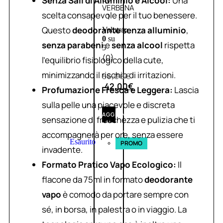
Senza Sali di Alluminio e Alcool:
Una
VERBENA
scelta consapevole per il tuo benessere.
1
Questo
deodorante senza alluminio
,
Valutato
0
su
senza parabeni
e
senza alcool
rispetta
5
(0)
l’equilibrio fisiologico della cute,
minimizzando il rischio di irritazioni.
56,00
€
42,00
€
Profumazione Fresca e Leggera:
Lascia
sulla pelle una piacevole e discreta
AGGIUNGI
sensazione di freschezza e pulizia che ti
AL
CARRELLO
accompagnerà per ore, senza essere
Esaurito
PROMO
invadente.
Formato Pratico Vapo Ecologico:
Il
flacone da 75ml in formato
deodorante
vapo
è comodo da portare sempre con
sé, in borsa, in palestra o in viaggio. La