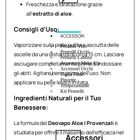
Freschezza e idratazione grazie
all’
estratto di aloe
.
Consigli d’Uso:
ACCESSORI
Vaporizzare sulla pelle pulita e asciutta delle
Pennelli Viso
Pennelli Occhi
ascelle da una distanza di circa 15 cm. Lasciare
Pennelli Labbra
asciugare completamente prima di indossare
Accessori Make Up
Accessori Occhi
gli abiti. Agitare bene prima dell’uso. Non
Ciglia Finte
Pinzette
applicare su pelle lesa o irritata.
Temperamatite
Kit Pennelli
Ingredienti Naturali per il Tuo
Benessere:
La formula del
Deovapo Aloe I Provenzali
è
studiata per offrire il massimo dell’efficacia nel
Accessori