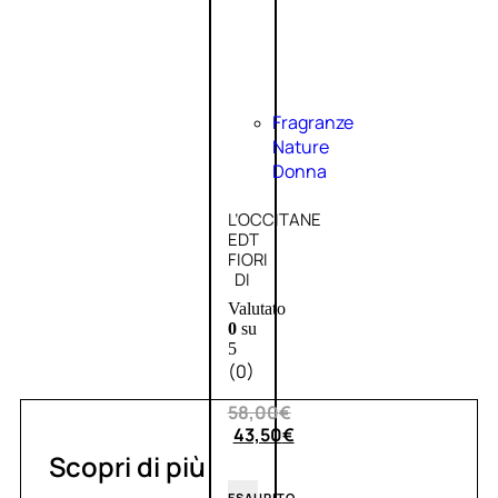
Fragranze
Nature
Donna
L’OCCITANE
EDT
FIORI
DI
Valutato
0
su
5
(0)
58,00
€
43,50
€
Scopri di più
ESAURITO