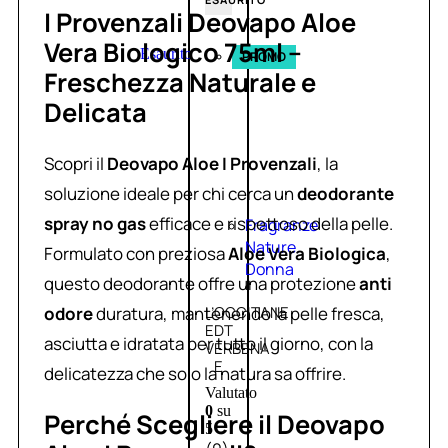
I Provenzali Deovapo Aloe
Vera Biologico 75ml –
Esaurito
PROMO
Freschezza Naturale e
Delicata
Scopri il
Deovapo Aloe I Provenzali
, la
soluzione ideale per chi cerca un
deodorante
spray no gas
efficace e rispettoso della pelle.
Fragranze
Nature
Formulato con preziosa
Aloe Vera Biologica
,
Donna
questo deodorante offre una protezione
anti
odore
duratura, mantenendo la pelle fresca,
L’OCCITANE
EDT
asciutta e idratata per tutto il giorno, con la
VERBENA
E
delicatezza che solo la natura sa offrire.
Valutato
0
su
Perché Scegliere il Deovapo
5