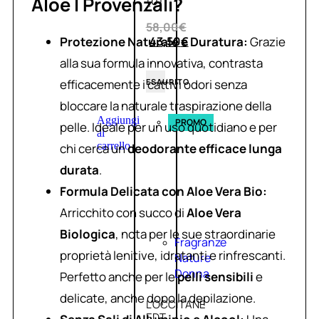
Aloe I Provenzali?
(0)
58,00
€
Protezione Naturale e Duratura:
Grazie
43,50
€
alla sua formula innovativa, contrasta
efficacemente i cattivi odori senza
ESAURITO
bloccare la naturale traspirazione della
Aggiungi
PROMO
pelle. Ideale per un uso quotidiano e per
al
carrello
chi cerca un
deodorante efficace lunga
durata
.
Formula Delicata con Aloe Vera Bio:
Arricchito con succo di
Aloe Vera
Biologica
, nota per le sue straordinarie
Fragranze
proprietà lenitive, idratanti e rinfrescanti.
Nature
Donna
Perfetto anche per le
pelli sensibili
e
delicate, anche dopo la depilazione.
L’OCCITANE
EDT