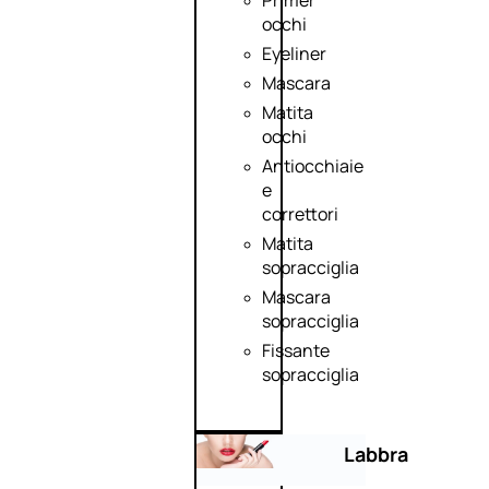
Primer
occhi
Eyeliner
Mascara
Matita
occhi
Antiocchiaie
e
correttori
Matita
sopracciglia
Mascara
sopracciglia
Fissante
sopracciglia
Labbra