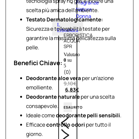
tecnologia spray no gas è inoltre una
Fragranze
Nature
scelta più amica dell’ambiente.
Donna
Testato Dermatologicamente:
L
Sicurezza e tollerabilità testate per
L’
Erboristica
ERBORISTICA
garantire la massima delicatezza sulla
ACQUA
SPR
pelle.
Valutato
0
su
Benefici Chiave:
5
(0)
Deodorante aloe vera
per un’azione
9,10
€
emolliente.
6,83
€
Deodorante naturale
per una scelta
consapevole.
ESAURITO
Ideale come
deodorante pelli sensibili
.
Efficace
controllo odori
per tutto il
giorno.