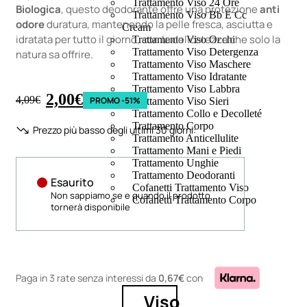
Trattamento Viso 24 Ore
Biologica
, questo deodorante offre una protezione
anti
Trattamento Viso Bb E Cc
odore
duratura, mantenendo la pelle fresca, asciutta e
Cream
idratata per tutto il giorno, con la delicatezza che solo la
Trattamento Viso Occhi
Trattamento Viso Detergenza
natura sa offrire.
Trattamento Viso Maschere
Trattamento Viso Idratante
Trattamento Viso Labbra
2,00
€
4,09
€
PROMO -51%
Trattamento Viso Sieri
Trattamento Collo e Decolleté
Trattamento Corpo
Prezzo più basso degli ultimi 30 giorni:
Trattamento Anticellulite
Trattamento Mani e Piedi
Trattamento Unghie
Trattamento Deodoranti
Esaurito
Cofanetti Trattamento Viso
Non sappiamo se e quando il prodotto
Cofanetti Trattamento Corpo
tornerà disponibile
Paga in 3 rate senza interessi
da
0,67€
con
Viso