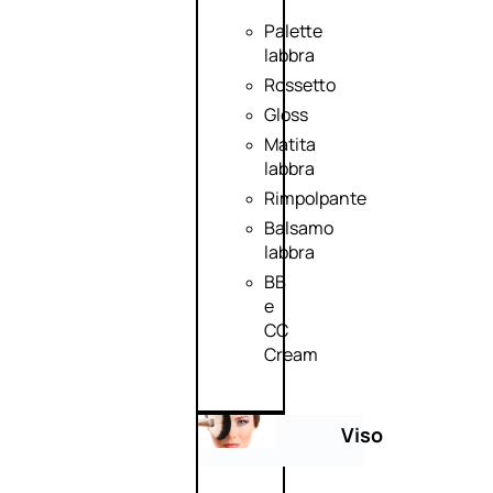
Palette
labbra
Rossetto
Gloss
Matita
labbra
Rimpolpante
Balsamo
labbra
BB
e
CC
Cream
Viso