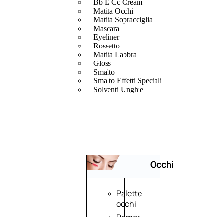
Bb E Cc Cream
Matita Occhi
Matita Sopracciglia
Mascara
Eyeliner
Rossetto
Matita Labbra
Gloss
Smalto
Smalto Effetti Speciali
Solventi Unghie
Occhi
Palette
occhi